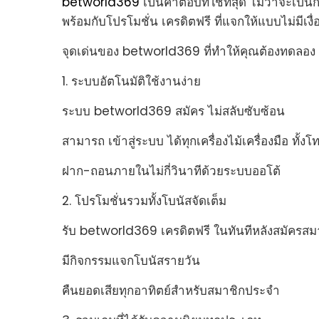
betworld369
เป็นคำตอบที่ใช่ที่สุด ไม่ว่าจะเป็
พร้อมกับโปรโมชั่น เครดิตฟรี ที่แจกให้แบบไม่มีเงื
จุดเด่นของ betworld369 ที่ทำให้คุณต้องทดลอง
1. ระบบอัตโนมัติใช้งานง่าย
ระบบ betworld369 สมัคร ไม่สลับซับซ้อน
สามารถ เข้าสู่ระบบ ได้ทุกเครื่องไม้เครื่องมือ ทั้ง
ฝาก-ถอนภายในไม่กี่วินาทีด้วยระบบออโต้
2. โปรโมชั่นรวมทั้งโบนัสจัดเต็ม
รับ betworld369 เครดิตฟรี ในทันทีหลังสมัครสม
มีกิจกรรมแจกโบนัสรายวัน
คืนยอดเสียทุกอาทิตย์สำหรับสมาชิกประจำ