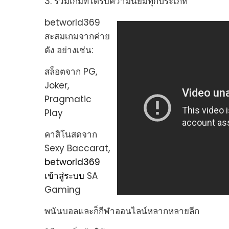
3. รวมเกมที่ได้รับความนิยมทุกประเภท
betworld369
สะสมเกมจากค่าย
ดัง อย่างเช่น:
สล็อตจาก PG,
Joker,
Pragmatic
Play
คาสิโนสดจาก
Sexy Baccarat,
betworld369
เข้าสู่ระบบ
SA
Gaming
พนันบอลและก็กีฬาออนไลน์หลากหลายลีก