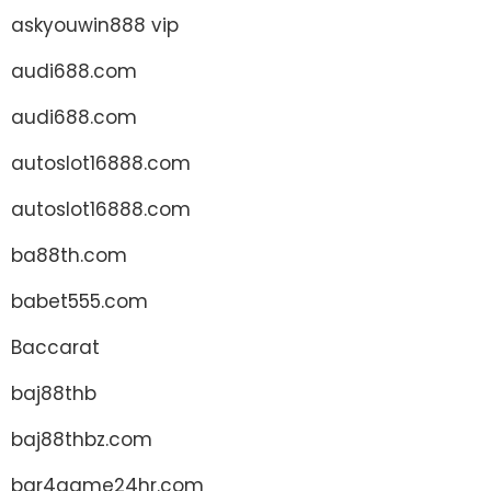
askyouwin888 vip
audi688.com
audi688.com
autoslot16888.com
autoslot16888.com
ba88th.com
babet555.com
Baccarat
baj88thb
baj88thbz.com
bar4game24hr.com