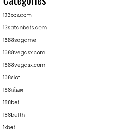
123xos.com
13satanbets.com
1688sagame
1688vegasx.com
1688vegasx.com
168slot
168สล็อต
188bet
188betth
1xbet