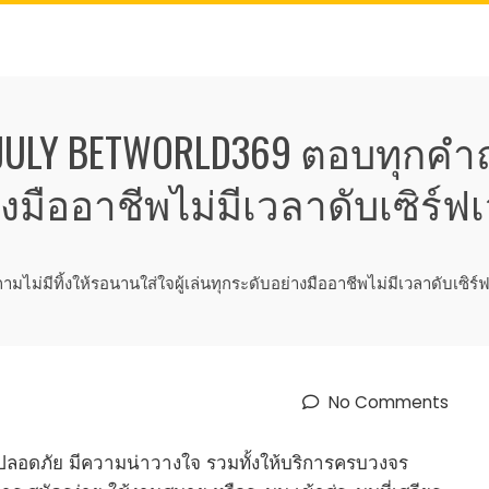
JULY BETWORLD369 ตอบทุกคำถ
างมืออาชีพไม่มีเวลาดับเซิร์ฟเ
มีทิ้งให้รอนานใส่ใจผู้เล่นทุกระดับอย่างมืออาชีพไม่มีเวลาดับเซิร์ฟ
No Comments
ปลอดภัย มีความน่าวางใจ รวมทั้งให้บริการครบวงจร