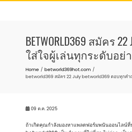
Skip
to
content
BETWORLD369 สมัคร 22 
ใส่ใจผู้เล่นทุกระดับอย่
Home
betworld369hot.com
betworld369 สมัคร 22 July betworld369 ตอบทุกคำถามไม่
09
ต.ค. 2025
ถ้าเกิดคุณกำลังมองหาแพลตฟอร์มพนันออนไลน์ที่