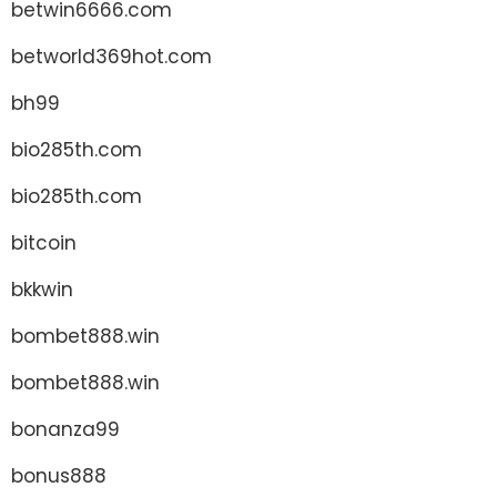
betwin6666.com
betworld369hot.com
bh99
bio285th.com
bio285th.com
bitcoin
bkkwin
bombet888.win
bombet888.win
bonanza99
bonus888