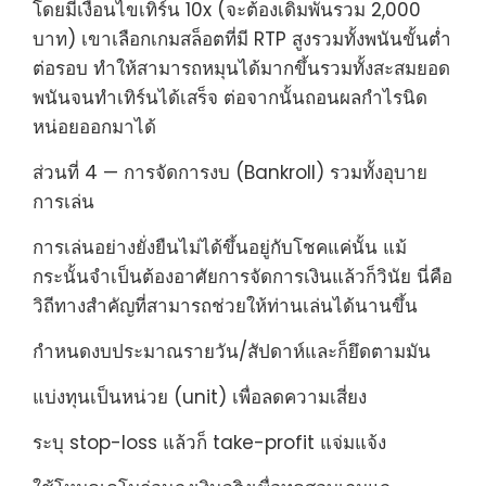
โดยมีเงื่อนไขเทิร์น 10x (จะต้องเดิมพันรวม 2,000
บาท) เขาเลือกเกมสล็อตที่มี RTP สูงรวมทั้งพนันขั้นต่ำ
ต่อรอบ ทำให้สามารถหมุนได้มากขึ้นรวมทั้งสะสมยอด
พนันจนทำเทิร์นได้เสร็จ ต่อจากนั้นถอนผลกำไรนิด
หน่อยออกมาได้
ส่วนที่ 4 — การจัดการงบ (Bankroll) รวมทั้งอุบาย
การเล่น
การเล่นอย่างยั่งยืนไม่ได้ขึ้นอยู่กับโชคแค่นั้น แม้
กระนั้นจำเป็นต้องอาศัยการจัดการเงินแล้วก็วินัย นี่คือ
วิถีทางสำคัญที่สามารถช่วยให้ท่านเล่นได้นานขึ้น
กำหนดงบประมาณรายวัน/สัปดาห์และก็ยึดตามมัน
แบ่งทุนเป็นหน่วย (unit) เพื่อลดความเสี่ยง
ระบุ stop-loss แล้วก็ take-profit แจ่มแจ้ง