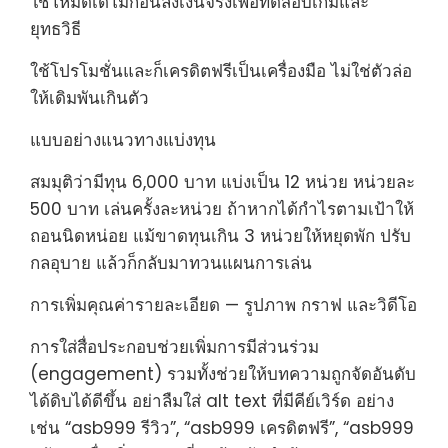
ใช้โหมดเดโมก่อนลงเงินจริงเพื่อทดสอบเกมและ
ยุทธวิธี
ใช้โปรโมชั่นและก็เครดิตฟรีเป็นเครื่องมือ ไม่ใช่ตัวล่อ
ให้เดิมพันเกินตัว
แบบอย่างแนวทางแบ่งทุน
สมมุติว่ามีทุน 6,000 บาท แบ่งเป็น 12 หน่วย หน่วยละ
500 บาท เล่นครั้งละหน่วย ถ้าหากได้กำไรตามเป้าให้
ถอนนิดหน่อย แม้ขาดทุนเกิน 3 หน่วยให้หยุดพัก ปรับ
กลอุบาย แล้วก็กลับมาทวนแผนการเล่น
การเพิ่มคุณค่ารายละเอียด — รูปภาพ กราฟ และวิดีโอ
การใส่สื่อประกอบช่วยเพิ่มการมีส่วนร่วม
(engagement) รวมทั้งช่วยให้บทความถูกจัดอันดับ
ได้ดิบได้ดีขึ้น อย่าลืมใส่ alt text ที่มีคีย์เวิร์ด อย่าง
เช่น “asb999 รีวิว”, “asb999 เครดิตฟรี”, “asb999