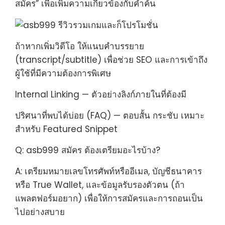
สมัคร” เพื่อเพิ่มความเกี่ยวข้องกับคำค้น
ถ้าหากเพิ่มวิดีโอ ให้แนบคำบรรยาย
(transcript/subtitle) เพื่อช่วย SEO และการเข้าถึง
ผู้ใช้ที่มีความต้องการพิเศษ
Internal Linking — ตัวอย่างลิงก์ภายในที่ต้องมี
ปริศนาที่พบได้บ่อย (FAQ) — ตอบสั้น กระชับ เหมาะ
สำหรับ Featured Snippet
Q: asb999 สมัคร ต้องเตรียมอะไรบ้าง?
A: เตรียมหมายเลขโทรศัพท์หรืออีเมล, บัญชีธนาคาร
หรือ True Wallet, และข้อมูลรับรองตัวตน (ถ้า
แพลตฟอร์มอยาก) เพื่อให้การสมัครและการถอนเป็น
ไปอย่างสบาย