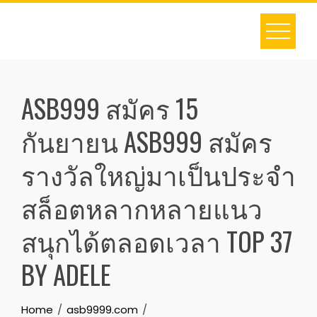
Skip
to
content
ASB999 สมัคร 15
กันยายน ASB999 สมัคร
รางวัลใหญ่มาเป็นประจำ
สล็อตหลากหลายแนว
สนุกได้ตลอดเวลา TOP 37
BY ADELE
Home
asb9999.com