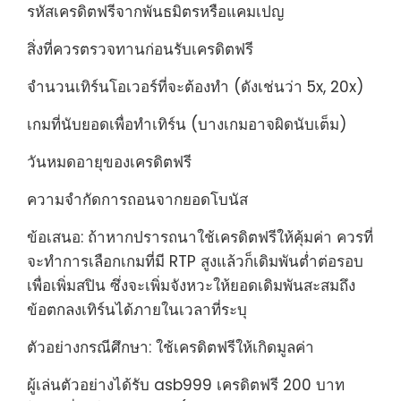
รหัสเครดิตฟรีจากพันธมิตรหรือแคมเปญ
สิ่งที่ควรตรวจทานก่อนรับเครดิตฟรี
จำนวนเทิร์นโอเวอร์ที่จะต้องทำ (ดังเช่นว่า 5x, 20x)
เกมที่นับยอดเพื่อทำเทิร์น (บางเกมอาจผิดนับเต็ม)
วันหมดอายุของเครดิตฟรี
ความจำกัดการถอนจากยอดโบนัส
ข้อเสนอ: ถ้าหากปรารถนาใช้เครดิตฟรีให้คุ้มค่า ควรที่
จะทำการเลือกเกมที่มี RTP สูงแล้วก็เดิมพันต่ำต่อรอบ
เพื่อเพิ่มสปิน ซึ่งจะเพิ่มจังหวะให้ยอดเดิมพันสะสมถึง
ข้อตกลงเทิร์นได้ภายในเวลาที่ระบุ
ตัวอย่างกรณีศึกษา: ใช้เครดิตฟรีให้เกิดมูลค่า
ผู้เล่นตัวอย่างได้รับ asb999 เครดิตฟรี 200 บาท