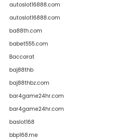
autoslot16888.com
autoslot16888.com
ba88th.com
babet555.com
Baccarat
baj88thb
baj88thbz.com
bar4game24hr.com
bar4game24hr.com
baslot168
bbp168.me