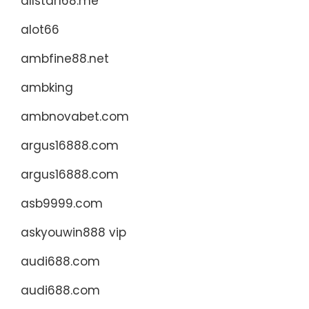
allstar168.me
alot66
ambfine88.net
ambking
ambnovabet.com
argus16888.com
argus16888.com
asb9999.com
askyouwin888 vip
audi688.com
audi688.com