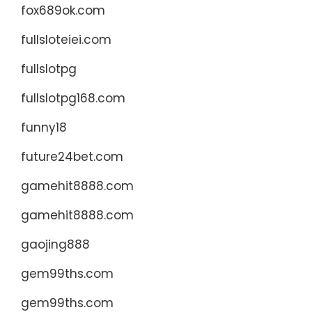
fox689ok.com
fullsloteiei.com
fullslotpg
fullslotpg168.com
funny18
future24bet.com
gamehit8888.com
gamehit8888.com
gaojing888
gem99ths.com
gem99ths.com