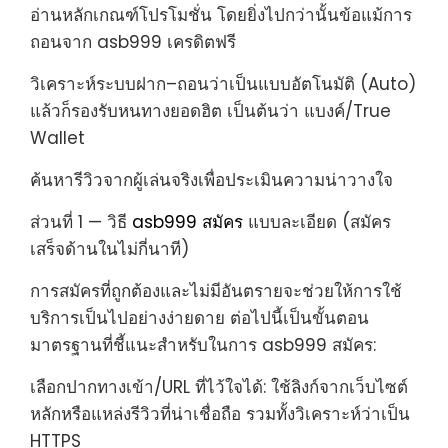
อ่านหลักเกณฑ์โปรโมชั่น โดยยิ่งไปกว่านั้นข้อแม้การ
ถอนจาก asb999 เครดิตฟรี
วิเคราะห์ระบบฝาก–ถอนว่าเป็นแบบอัตโนมัติ (Auto)
แล้วก็รองรับหนทางยอดฮิต เป็นต้นว่า แบงค์/True
Wallet
ค้นหารีวิวจากผู้เล่นจริงเพื่อประเมินความน่าวางใจ
ส่วนที่ 1 — วิธี
asb999 สมัคร
แบบละเอียด (สมัคร
เสร็จด้านในไม่กี่นาที)
การสมัครที่ถูกต้องและไม่มีอันตรายจะช่วยให้การใช้
บริการเป็นไปอย่างง่ายดาย ต่อไปนี้เป็นขั้นตอน
มาตรฐานที่ชี้แนะสำหรับในการ asb999 สมัคร:
เลือกปากทางเข้า/URL ที่ไว้ใจได้: ใช้ลิงก์จากเว็บไซต์
หลักหรือแหล่งรีวิวที่น่าเชื่อถือ รวมทั้งวิเคราะห์ว่าเป็น
HTTPS