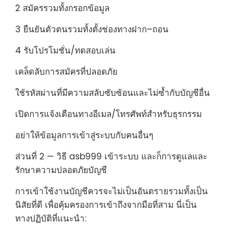
2 สมัครรวมทั้งกรอกข้อมูล
3 ยืนยันตัวตนรวมทั้งตั้งช่องทางฝาก–ถอน
4 รับโปรโมชั่น/ทดสอบเล่น
เคล็ดลับการสมัครที่ปลอดภัย
ใช้รหัสผ่านที่มีความสลับซับซ้อนและไม่ซ้ำกับบัญชีอื่น
เปิดการแจ้งเตือนทางอีเมล/โทรศัพท์สำหรับธุรกรรม
อย่าให้ข้อมูลการเข้าสู่ระบบกับคนอื่นๆ
ส่วนที่ 2 — วิธี asb999 เข้าระบบ และก็การดูแลและ
รักษาความปลอดภัยบัญชี
การเข้าใช้งานบัญชีควรจะไม่เป็นอันตรายรวมทั้งเป็น
นิสัยที่ดี เพื่อคุ้มครองการเข้าถึงจากมือที่สาม นี่เป็น
ทางปฏิบัติที่แนะนำ: