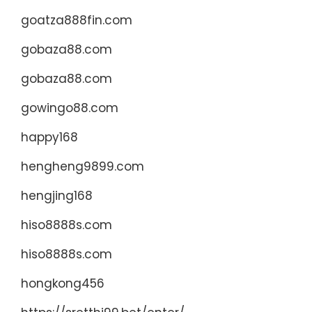
goatza888fin.com
gobaza88.com
gobaza88.com
gowingo88.com
happy168
hengheng9899.com
hengjing168
hiso8888s.com
hiso8888s.com
hongkong456