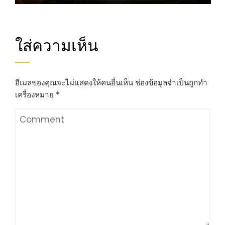
ใส่ความเห็น
อีเมลของคุณจะไม่แสดงให้คนอื่นเห็น
ช่องข้อมูลจำเป็นถูกทำ
เครื่องหมาย
*