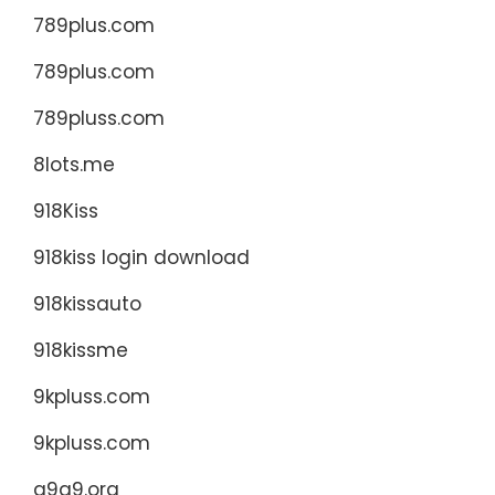
789plus.com
789plus.com
789pluss.com
8lots.me
918Kiss
918kiss login download
918kissauto
918kissme
9kpluss.com
9kpluss.com
a9a9.org