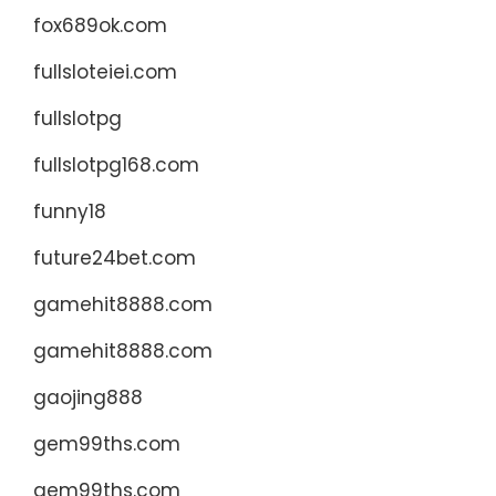
fox689ok.com
fullsloteiei.com
fullslotpg
fullslotpg168.com
funny18
future24bet.com
gamehit8888.com
gamehit8888.com
gaojing888
gem99ths.com
gem99ths.com