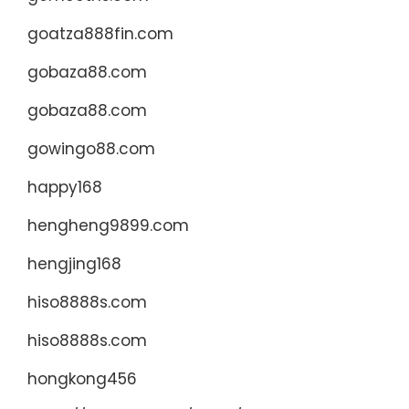
goatza888fin.com
gobaza88.com
gobaza88.com
gowingo88.com
happy168
hengheng9899.com
hengjing168
hiso8888s.com
hiso8888s.com
hongkong456