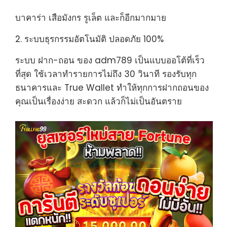
บาคาร่า เสือมังกร รูเล็ต และก็อีกมากมาย
2. ระบบธุรกรรมอัตโนมัติ ปลอดภัย 100%
ระบบ ฝาก-ถอน ของ adm789 เป็นแบบออโต้ที่เร็ว
ที่สุด ใช้เวลาทำรายการไม่ถึง 30 วินาที รองรับทุก
ธนาคารและ True Wallet ทำให้ทุกการฝากถอนของ
คุณเป็นเรื่องง่าย สะดวก แล้วก็ไม่เป็นอันตราย