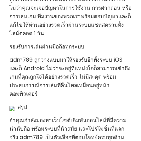
ไม่ว่าคุณจะเจอปัญหาในการใช้งาน การฝากถอน หรือ
การเล่นเกม ทีมงานของพวกเราพร้อมตอบปัญหาและก็
แก้ไขให้ท่านอย่างรวดเร็วผ่านระบบแชทสดรวมทั้ง
ไลน์ตลอด 1 วัน
รองรับการเล่นผ่านมือถือทุกระบบ
adm789 ถูกวางแบบมาให้รองรับอีกทั้งระบบ iOS
และก็ Android ไม่ว่าจะอยู่ที่แหน่งใดก็สามารถเข้าถึง
เกมที่คุณถูกใจได้อย่างรวดเร็ว ไม่มีสะดุด พร้อม
ประสบการณ์การเล่นที่ลื่นไหลเหมือนอยู่หน้า
คอมพิวเตอร์
สรุป
ถ้าคุณกำลังมองหาเว็บไซต์เดิมพันออนไลน์ที่มีความ
น่านับถือ พร้อมระบบที่นำสมัย และโปรโมชั่นที่แจก
จริง adm789 เป็นตัวเลือกที่ตอบโจทย์ครบทุกด้าน