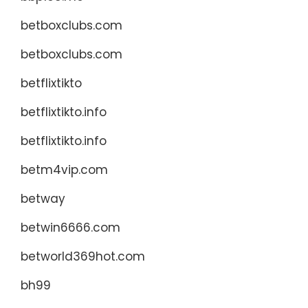
betboxclubs.com
betboxclubs.com
betflixtikto
betflixtikto.info
betflixtikto.info
betm4vip.com
betway
betwin6666.com
betworld369hot.com
bh99