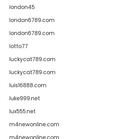
london45
london6789.com
london6789.com
lotto77
luckycat789.com
luckycat789.com
luis16888.com
luke999.net
lux555.net
m4newonline.com
m4newonline.com