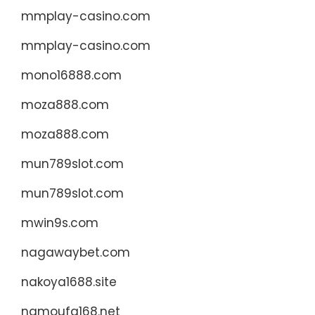
mmplay-casino.com
mmplay-casino.com
mono16888.com
moza888.com
moza888.com
mun789slot.com
mun789slot.com
mwin9s.com
nagawaybet.com
nakoya1688.site
namoufa168.net