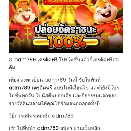
3.
adm789 เครดิตฟรี
โปรโมชั่นแล้วก็เครดิตฟรีสุด
คุ้ม
เพียง ลงทะเบียน adm789 วันนี้ รับในทันที
adm789 เครดิตฟรี
แบบไม่มีเงื่อนไข และก็ยังมีโปร
โมชั่นทุกวัน โบนัสคืนยอดเสีย และกิจกรรมแจกของ
รางวัลล้นหลามให้คุณได้ร่วมสนุกตลอดทั้งปี
วิธีการสมัครสมาชิก adm789
เข้าไปที่หน้า
adm789
สมัคร ผ่านเว็บหลัก