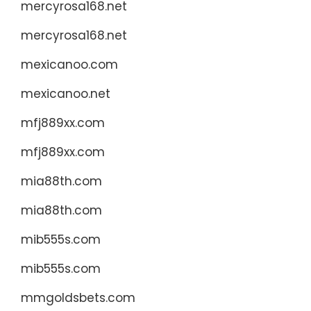
mercyrosa168.net
mercyrosa168.net
mexicanoo.com
mexicanoo.net
mfj889xx.com
mfj889xx.com
mia88th.com
mia88th.com
mib555s.com
mib555s.com
mmgoldsbets.com