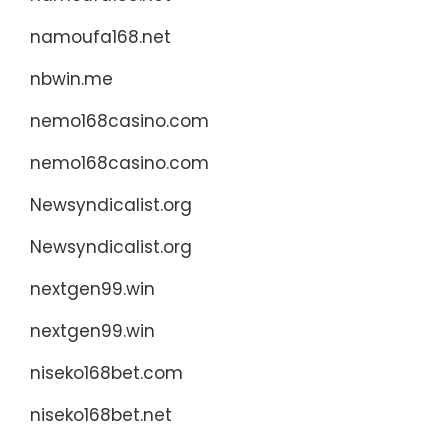
namoufa168.net
nbwin.me
nemo168casino.com
nemo168casino.com
Newsyndicalist.org
Newsyndicalist.org
nextgen99.win
nextgen99.win
niseko168bet.com
niseko168bet.net