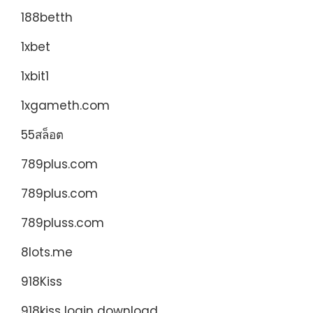
188betth
1xbet
1xbit1
1xgameth.com
55สล็อต
789plus.com
789plus.com
789pluss.com
8lots.me
918Kiss
918kiss login download