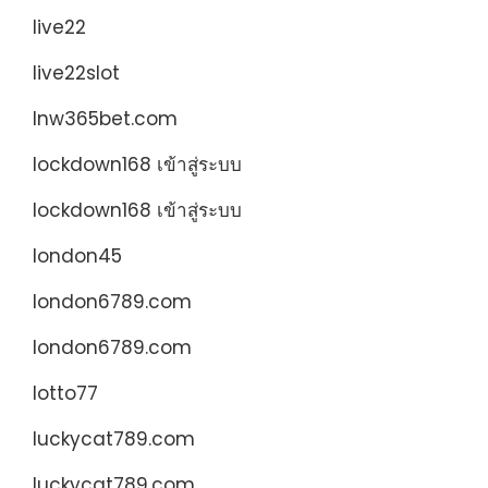
live22
live22slot
lnw365bet.com
lockdown168 เข้าสู่ระบบ
lockdown168 เข้าสู่ระบบ
london45
london6789.com
london6789.com
lotto77
luckycat789.com
luckycat789.com