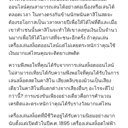
ออนไลน์คุณสามารถเล่นได้อย่างต่อเนื่องหรือเล่นได้
ตลอดเวลา ในทางตรงกันข้ามนักพนันคาสิโนสดจะ
ต้องรอโอกาสเป็นเวลาหลายปีเพื่อให้ได้ไพ่ที่ดีและเมื่อ
เขาทําเช่นนั้นคาสิโนจะทําให้เขาลงทุนเงินเป็นจํานว
นมากเพื่อให้ได้โอกาสที่จะชนะอีกครั้ง ถ้าคุณเล่น
เครื่องเล่นสล็อตออนไลน์แต่ไม่เคยตระหนักว่าคุณใช้
เงินมากแค่ไหนคุณจะติดยาเสพติด
ความพึงพอใจที่คุณได้รับจากการเล่นสล็อตออนไลน์
ไม่สามารถเทียบได้กับความพึงพอใจที่คุณได้รับในการ
เล่นสล็อตสดในคาสิโน เสียงคลิบของม้วนเป็นเสียง
เดียวในคาสิโนที่แตกต่างจากเสียงอื่นๆ อะไรจะดีไป
กว่านี้? การแข่งขันเพียงอย่างเดียวคือการคํานวณ
เครดิตและตระหนักว่าคุณได้รับรางวัลมากแค่ไหน
เครื่องเล่นสล็อตที่มีชีวิตอยู่ได้รับความนิยมอย่างมาก
นับตั้งแต่เปิดตัวในปีค.ศ. 1895 เครื่องเล่นสล็อตไฟฟ้า