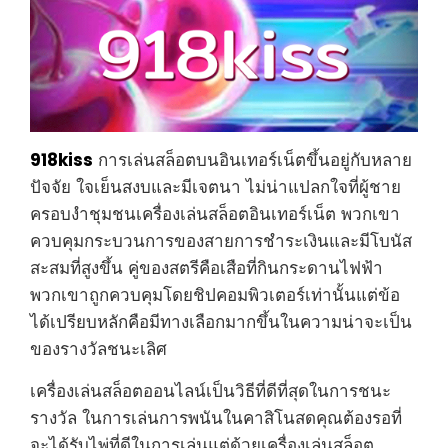
918kiss
การเล่นสล็อตบนอินเทอร์เน็ตขึ้นอยู่กับหลาย
ปัจจัย ใจเย็นสงบและมีเจตนา ไม่น่าแปลกใจที่ผู้ชาย
ครอบงําชุมชนเครื่องเล่นสล็อตอินเทอร์เน็ต พวกเขา
ควบคุมกระบวนการของสายการชําระเงินและมีโบนัส
สะสมที่สูงขึ้น คู่ของสตรีคือเสือที่กินกระดานไฟฟ้า
พวกเขาถูกควบคุมโดยชิปคอมพิวเตอร์เท่านั้นแต่ข้อ
ได้เปรียบหลักคือมีทางเลือกมากขึ้นในความน่าจะเป็น
ของรางวัลชนะเลิศ
เครื่องเล่นสล็อตออนไลน์เป็นวิธีที่ดีที่สุดในการชนะ
รางวัล ในการเล่นการพนันในคาสิโนสดคุณต้องรอที่
จะได้รับไพ่ที่ดีในการเล่นแต่ด้วยเครื่องเล่นสล็อต