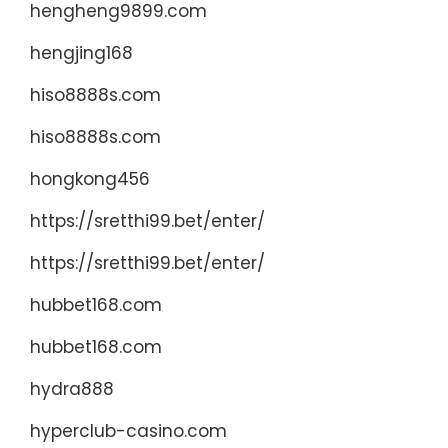
hengheng9899.com
hengjing168
hiso8888s.com
hiso8888s.com
hongkong456
https://sretthi99.bet/enter/
https://sretthi99.bet/enter/
hubbet168.com
hubbet168.com
hydra888
hyperclub-casino.com