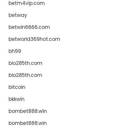
betm4vip.com
betway
betwin6666.com
betworld369hot.com
bh99
bio285th.com
bio285th.com
bitcoin
bkkwin
bombet888.win
bombet888.win