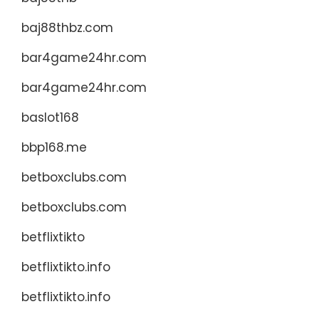
baj88thbz.com
bar4game24hr.com
bar4game24hr.com
baslot168
bbp168.me
betboxclubs.com
betboxclubs.com
betflixtikto
betflixtikto.info
betflixtikto.info