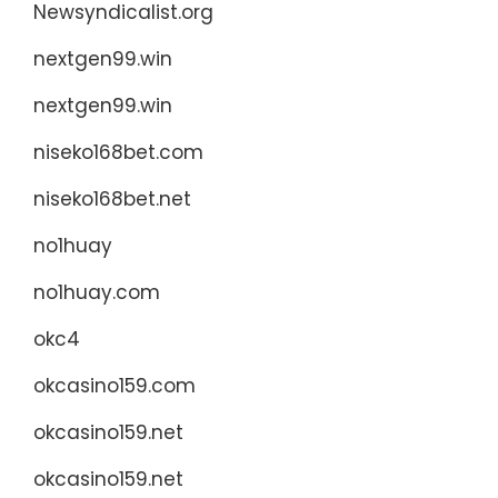
Newsyndicalist.org
nextgen99.win
nextgen99.win
niseko168bet.com
niseko168bet.net
no1huay
no1huay.com
okc4
okcasino159.com
okcasino159.net
okcasino159.net