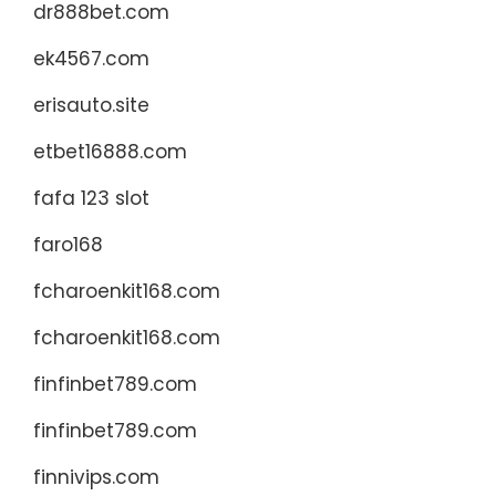
dr888bet.com
ek4567.com
erisauto.site
etbet16888.com
fafa 123 slot
faro168
fcharoenkit168.com
fcharoenkit168.com
finfinbet789.com
finfinbet789.com
finnivips.com