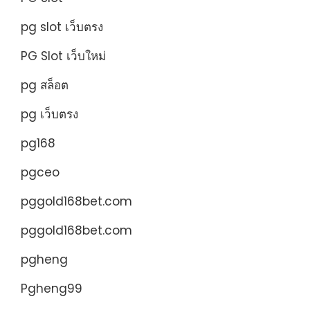
pg slot เว็บตรง
PG Slot เว็บใหม่
pg สล็อต
pg เว็บตรง
pg168
pgceo
pggold168bet.com
pggold168bet.com
pgheng
Pgheng99