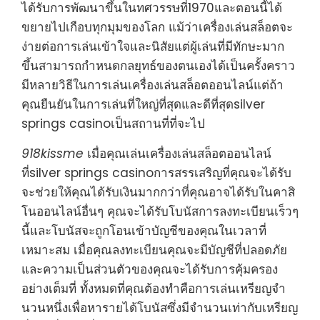
ได้รับการพัฒนาขึ้นในทศวรรษที่1970และตอนนี้ได้
ขยายไปเกือบทุกมุมของโลก แม้ว่าเครื่องเล่นสล็อตจะ
ง่ายต่อการเล่นเข้าใจและนิสัยแต่ผู้เล่นที่มีทักษะมาก
ขึ้นสามารถกําหนดกลยุทธ์ของตนเองได้เป็นครั้งคราว
มีหลายวิธีในการเล่นเครื่องเล่นสล็อตออนไลน์แต่ถ้า
คุณยืนยันในการเล่นที่ใหญ่ที่สุดและดีที่สุดsilver
springs casinoเป็นสถานที่ที่จะไป
918kissme
เมื่อคุณเล่นเครื่องเล่นสล็อตออนไลน์
ที่silver springs casinoการสรรเสริญที่คุณจะได้รับ
จะช่วยให้คุณได้รับเงินมากกว่าที่คุณอาจได้รับในคาสิ
โนออนไลน์อื่นๆ คุณจะได้รับโบนัสการลงทะเบียนเร็วๆ
นี้และโบนัสจะถูกโอนเข้าบัญชีของคุณในเวลาที่
เหมาะสม เมื่อคุณลงทะเบียนคุณจะมีบัญชีที่ปลอดภัย
และความเป็นส่วนตัวของคุณจะได้รับการคุ้มครอง
อย่างเต็มที่ ทั้งหมดที่คุณต้องทําคือการเล่นเหรียญจํา
นวนหนึ่งเพื่อหารายได้โบนัสซึ่งมีจํานวนเท่ากับเหรียญ