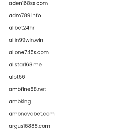
aden168ss.com
adm789.info
allbet24hr
allin99win.win
allone745s.com
allstar168.me
alot66
ambfine88.net
ambking
ambnovabet.com
argus16888.com