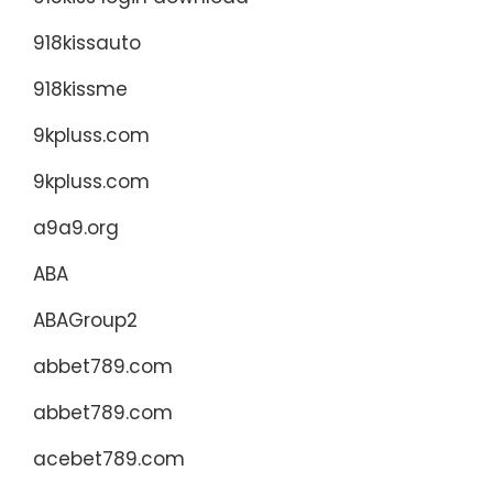
918kissauto
918kissme
9kpluss.com
9kpluss.com
a9a9.org
ABA
ABAGroup2
abbet789.com
abbet789.com
acebet789.com