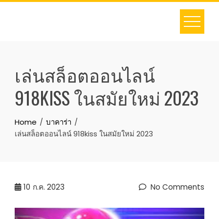
Skip
to
content
เล่นสล็อตออนไลน์
918KISS ในสมัยใหม่ 2023
Home
บาคาร่า
เล่นสล็อตออนไลน์ 918kiss ในสมัยใหม่ 2023
10
ก.ค. 2023
No Comments