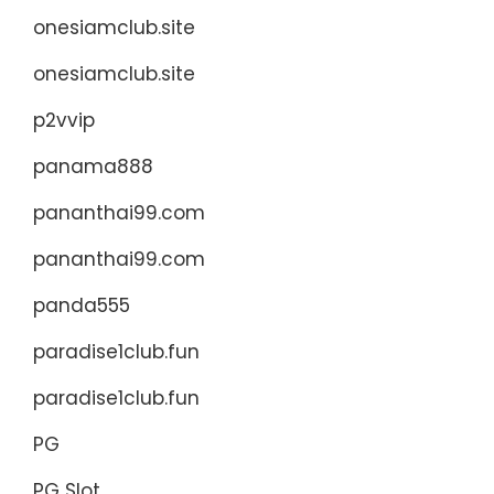
onesiamclub.site
onesiamclub.site
p2vvip
panama888
pananthai99.com
pananthai99.com
panda555
paradise1club.fun
paradise1club.fun
PG
PG Slot