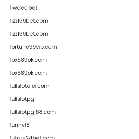
fiwdee.bet
fizz169bet.com
fizz169bet.com
fortune99vip.com
fox689ok.com
fox689ok.com
fullsloteiei.com
fullslotpg
fullslotpg168.com
funny18
future24bet.com