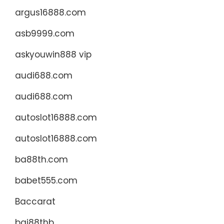
argus16888.com
asb9999.com
askyouwin888 vip
audi688.com
audi688.com
autoslot16888.com
autoslot16888.com
ba88th.com
babet555.com
Baccarat
baj88thb