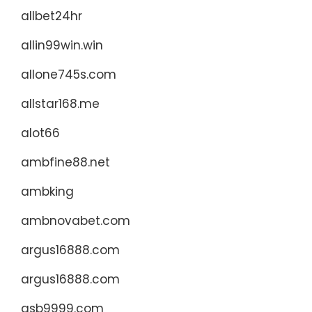
allbet24hr
allin99win.win
allone745s.com
allstar168.me
alot66
ambfine88.net
ambking
ambnovabet.com
argus16888.com
argus16888.com
asb9999.com