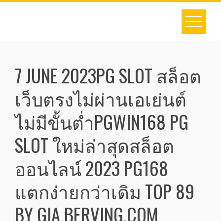
Skip
to
content
7 JUNE 2023PG SLOT สล็อต
เว็บตรงไม่ผ่านเอเย่นต์
ไม่มีขั้นต่ำPGWIN168 PG
SLOT ใหม่ล่าสุดสล็อต
ออนไลน์ 2023 PG168
แตกง่ายกว่าเดิม TOP 89
BY GIA BERVING.COM