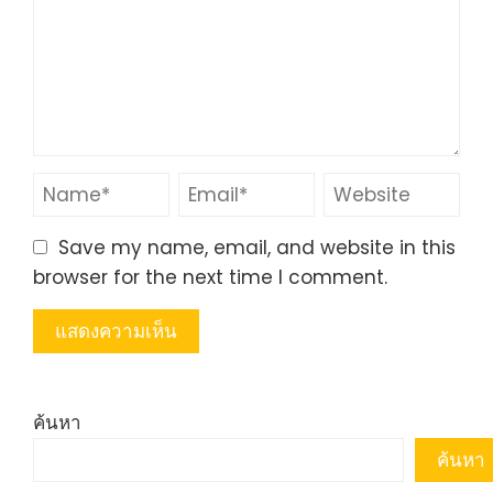
Save my name, email, and website in this
browser for the next time I comment.
ค้นหา
ค้นหา