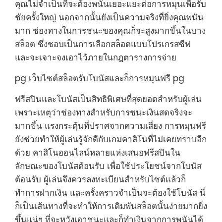
คุณไม่จำเป็นที่จะต้องพนันเยอะแยะต่อการหมุนเพื่อรับ
ชัยครั้งใหญ่ นอกจากนั้นยังเป็นความจริงที่ยิ่งคุณพนัน
มาก ช่องทางในการชนะของคุณก็จะสูงมากขึ้นในบาง
สล็อต ซึ่งชอบเป็นการเลือกสล็อตแบบโปรเกรสซีฟ
และจะเจาะจงเอาไว้ภายในกฎตารางการจ่าย
pg เว็บไซต์สล็อตรับโบนัสและก็การหมุนฟรี pg
ฟรีสปินและโบนัสเป็นสิทธิพิเศษที่สุดยอดสำหรับผู้เล่น
เพราะเหตุว่าช่องทางสำหรับการชนะเงินสดจริงจะ
มากขึ้น แรงกระตุ้นที่ปราศจากความเสี่ยง การหมุนฟรี
ยังช่วยทำให้ผู้เล่นรู้จักดีกับเกมคาสิโนที่ไม่เคยทราบอีก
ด้วย คาสิโนออนไลน์หลายแห่งเสนอฟรีสปินใน
ลักษณะของโบนัสต้อนรับ เพื่อใช้ประโยชน์จากโบนัส
ต้อนรับ ผู้เล่นจึงควรลงทะเบียนสำหรับไซต์แล้วก็
ทำการฝากเงิน และครั้งคราวจำเป็นจะต้องใช้โบนัส นี่
ก็เป็นเส้นทางที่จะทำให้การเดิมพันสล็อตนั้นง่ายมากยิ่ง
ขึ้นแน่ๆ ที่จะหวังเอาชนะและก็ทำเงินจากการพนันได้