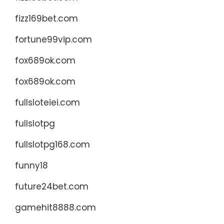
fizz169bet.com
fortune99vip.com
fox689ok.com
fox689ok.com
fullsloteiei.com
fullslotpg
fullslotpg168.com
funny18
future24bet.com
gamehit8888.com