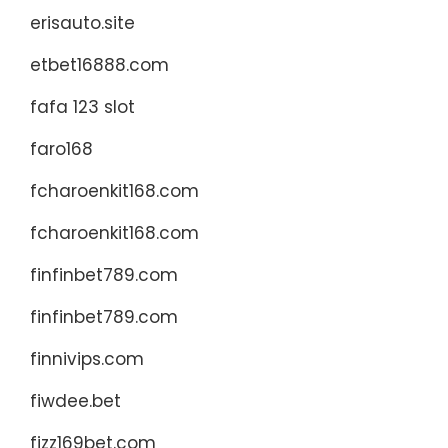
erisauto.site
etbet16888.com
fafa 123 slot
faro168
fcharoenkit168.com
fcharoenkit168.com
finfinbet789.com
finfinbet789.com
finnivips.com
fiwdee.bet
fizz169bet.com