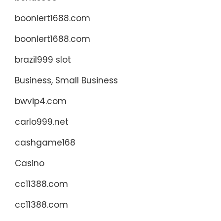
boonlert1688.com
boonlert1688.com
brazil999 slot
Business, Small Business
bwvip4.com
carlo999.net
cashgame168
Casino
cc11388.com
cc11388.com