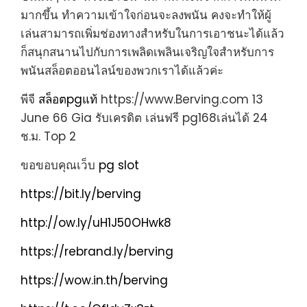
มากขึ้น ทำความเข้าใจก่อนจะลงพนัน คงจะทำให้ผู้
เล่นสามารถเพิ่มช่องทางสำหรับในการเอาชนะได้แล้ว
ก็สนุกสนานไปกับการเพลิดเพลินเจริญใจสำหรับการ
พนันสล็อตออนไลน์ของพวกเราได้แล้วค่ะ
พีจี
สล็อตpgแท้
https://www.Berving.com 13
June 66 Gia รับเครดิต เล่นฟรี pg168เล่นได้ 24
ช.ม. Top 2
ขอขอบคุณเว็บ
pg slot
https://bit.ly/berving
http://ow.ly/uH1J50OHwk8
https://rebrand.ly/berving
https://wow.in.th/berving