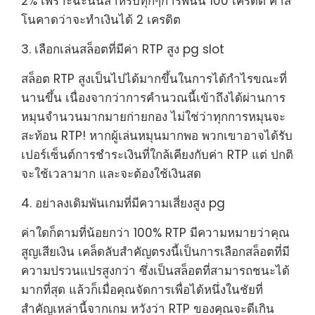
2% เพราะฉะนั้นสำหรับทุกๆการพนัน 100 เครดิต คาสิ
โนคาดว่าจะทำเงินได้ 2 เครดิต
3. เลือกเล่นสล็อตที่มีค่า RTP สูง pg slot
สล็อต RTP สูงเป็นไปได้มากขึ้นในการได้กำไรขณะที่
นานขึ้น เนื่องจากว่าการคำนวณนี้เข้าถึงได้ผ่านการ
หมุนจำนวนมากมายก่ายกอง ไม่ใช่ว่าทุกการหมุนจะ
สะท้อน RTP! หากผู้เล่นหมุนมากพอ พวกเขาอาจได้รับ
เปอร์เซ็นต์การชำระเงินที่ใกล้เคียงกับค่า RTP แต่ ปกติ
จะใช้เวลามาก และจะต้องใช้เงินสด
4. อย่าลงเดิมพันเกมที่มีความเสี่ยงสูง pg
ค่าใดก็ตามที่น้อยกว่า 100% RTP มีความหมายว่าคุณ
สูญเสียเงิน เคล็ดลับสำคัญตรงนี้เป็นการเลือกสล็อตที่มี
ความปรวนแปรสูงกว่า ซึ่งเป็นสล็อตที่สามารถชนะได้
มากที่สุด แล้วก็เมื่อคุณจัดการเพื่อได้หนึ่งในชัยที่
สำคัญเหล่านี้จากเกม หวังว่า RTP ของคุณจะดีเกิน