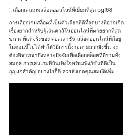
1. เลือกเล่นเกมสล็อตออนไลน์ที่เยี่ยมที่สุด pg168
การเลือกเกมสล็อตที่เป็นตัวเลือกที่ดีที่สุดบางทีอาจเกิด
เรื่องยากสำหรับผู้เล่นคาสิโนออนไลน์ที่ตายยากที่สุด
ขนาดที่แท้จริงของ คอลเลกชัน สล็อตออนไลน์ที่มีอยู่
ในตอนนี้ไม่ได้ทำให้วิธีการนี้ง่ายดายมากยิ่งขึ้น จะ
ต้องพิจารณาถึงหลายปัจจัยเพื่อเลือกสล็อตที่ดีรวมทั้ง
สมดุล การเล่นเกมที่บันเทิงใจพร้อมฟังก์ชั่นที่ดีเป็น
กุญแจสำคัญ อย่างไรก็ดี ควรสังเกตคุณสมบัติเพิ่ม