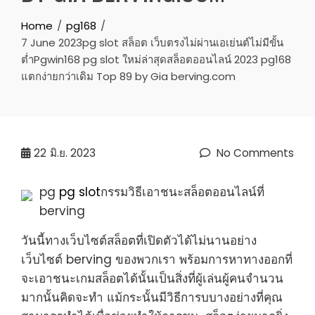
Home
pg168
7 June 2023pg slot สล็อต เว็บตรงไม่ผ่านเอเย่นต์ไม่มีขั้น
ต่ำPgwin168 pg slot ใหม่ล่าสุดสล็อตออนไลน์ 2023 pg168
แตกง่ายกว่าเดิม Top 89 by Gia berving.com
22
มิ.ย. 2023
No Comments
pg
pg slot
กรรมวิธีเอาชนะสล็อตออนไลน์ที่
berving
วันนี้ทางเว็บไซต์สล็อตที่เปิดตัวได้ไม่นานอย่าง
เว็บไซต์ berving ของพวกเรา พร้อมการหาทางออกที่
จะเอาชนะเกมสล็อตได้นั้นเป็นสิ่งที่ผู้เล่นผู้คนจำนวน
มากนั้นคิดจะทำ แม้กระนั้นมีวิธีการบบางอย่างที่คุณ