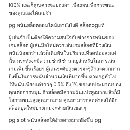
100% และก็คุณควรจะมองหา เพื่อถอนเพื่อการชนะ
ของคุณเองได้เลยจ๊า
pg พนันสล็อตออนไลน์เอายังไงดี สล็อตpgแท้
ผู้เล่นจำเป็นต้องให้ความสนใจกับช่วงการพนันของ
เกมสล็อต ผู้เล่นมือใหม่ควรเล่นเกมสล็อตที่มีวงเงิน
พนันน้อยกว่าแล้วก็เดิมพันในปริมาณที่ลดน้อยลงแค่
นั้น กระทั่งจะมีความชำนิชำนาญสำหรับในการเล่น
เกมเพิ่มขึ้นเรื่อยๆ ผู้เล่นระดับสูงควรจะรู้สึกสะดวกมาก
ยิ่งขึ้นในการพนันจำนวนเงินที่มากขึ้น ตามกฎทั่วไป
ให้พนันเพียงแต่ราวๆ 0.5% ถึง 1% ของงบประมาณของ
คุณต่อการหมุน ถ้าสล็อตมีความผันแปรสูงมากแล้วก็มี
โอกาสชนะสูงสุดมากมาย คุณสามารถลดค่าลงได้อีก
สล็อตยุคใหม่บางเกมจะจ่ายเงินเยอะๆ
pg slot พนันสล็อตให้ง่ายดายมากยิ่งขึ้น pg