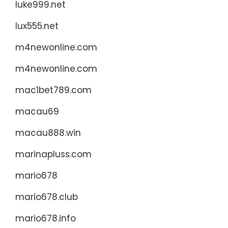
luke999.net
lux555.net
m4newonline.com
m4newonline.com
mac1bet789.com
macau69
macau888.win
marinapluss.com
mario678
mario678.club
mario678.info