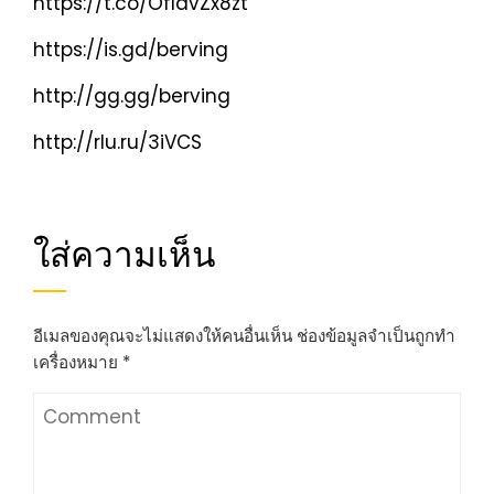
https://t.co/OfldvZx8zt
https://is.gd/berving
http://gg.gg/berving
http://rlu.ru/3iVCS
ใส่ความเห็น
อีเมลของคุณจะไม่แสดงให้คนอื่นเห็น
ช่องข้อมูลจำเป็นถูกทำ
เครื่องหมาย
*