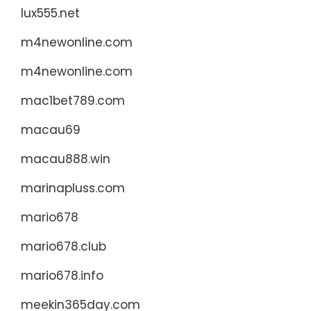
lux555.net
m4newonline.com
m4newonline.com
mac1bet789.com
macau69
macau888.win
marinapluss.com
mario678
mario678.club
mario678.info
meekin365day.com