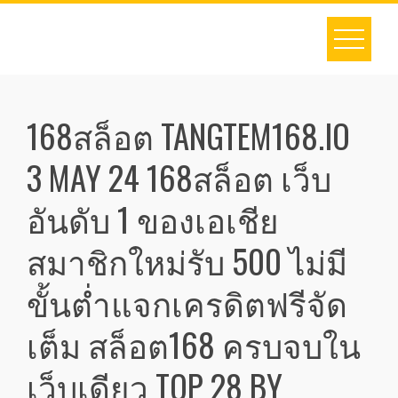
Skip
to
content
168สล็อต TANGTEM168.IO
3 MAY 24 168สล็อต เว็บ
อันดับ 1 ของเอเชีย
สมาชิกใหม่รับ 500 ไม่มี
ขั้นต่ำแจกเครดิตฟรีจัด
เต็ม สล็อต168 ครบจบใน
เว็บเดียว TOP 28 BY