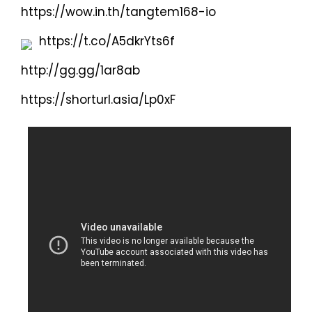
https://wow.in.th/tangtem168-io
https://t.co/A5dkrYts6f
http://gg.gg/1ar8ab
https://shorturl.asia/Lp0xF