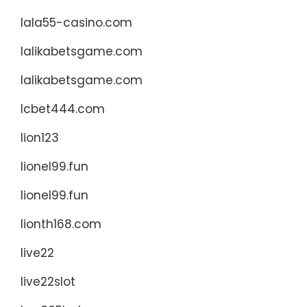
lala55-casino.com
lalikabetsgame.com
lalikabetsgame.com
lcbet444.com
lion123
lionel99.fun
lionel99.fun
lionth168.com
live22
live22slot