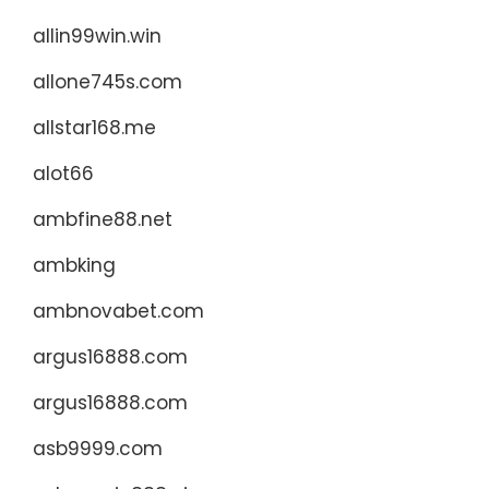
allin99win.win
allone745s.com
allstar168.me
alot66
ambfine88.net
ambking
ambnovabet.com
argus16888.com
argus16888.com
asb9999.com