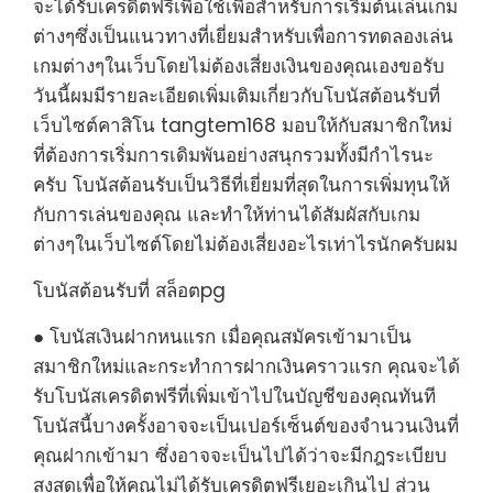
จะได้รับเครดิตฟรีเพื่อใช้เพื่อสำหรับการเริ่มต้นเล่นเกม
ต่างๆซึ่งเป็นแนวทางที่เยี่ยมสำหรับเพื่อการทดลองเล่น
เกมต่างๆในเว็บโดยไม่ต้องเสี่ยงเงินของคุณเองขอรับ
วันนี้ผมมีรายละเอียดเพิ่มเติมเกี่ยวกับโบนัสต้อนรับที่
เว็บไซต์คาสิโน tangtem168 มอบให้กับสมาชิกใหม่
ที่ต้องการเริ่มการเดิมพันอย่างสนุกรวมทั้งมีกำไรนะ
ครับ โบนัสต้อนรับเป็นวิธีที่เยี่ยมที่สุดในการเพิ่มทุนให้
กับการเล่นของคุณ และทำให้ท่านได้สัมผัสกับเกม
ต่างๆในเว็บไซต์โดยไม่ต้องเสี่ยงอะไรเท่าไรนักครับผม
โบนัสต้อนรับที่ สล็อตpg
● โบนัสเงินฝากหนแรก เมื่อคุณสมัครเข้ามาเป็น
สมาชิกใหม่และกระทำการฝากเงินคราวแรก คุณจะได้
รับโบนัสเครดิตฟรีที่เพิ่มเข้าไปในบัญชีของคุณทันที
โบนัสนี้บางครั้งอาจจะเป็นเปอร์เซ็นต์ของจำนวนเงินที่
คุณฝากเข้ามา ซึ่งอาจจะเป็นไปได้ว่าจะมีกฎระเบียบ
สูงสุดเพื่อให้คุณไม่ได้รับเครดิตฟรีเยอะเกินไป ส่วน