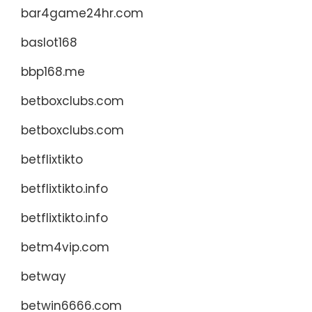
bar4game24hr.com
baslot168
bbp168.me
betboxclubs.com
betboxclubs.com
betflixtikto
betflixtikto.info
betflixtikto.info
betm4vip.com
betway
betwin6666.com