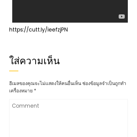
https://cutt.ly/ieefzjPN
ใส่ความเห็น
อีเมลของคุณจะไม่แสดงให้คนอื่นเห็น
ช่องข้อมูลจำเป็นถูกทำ
เครื่องหมาย
*