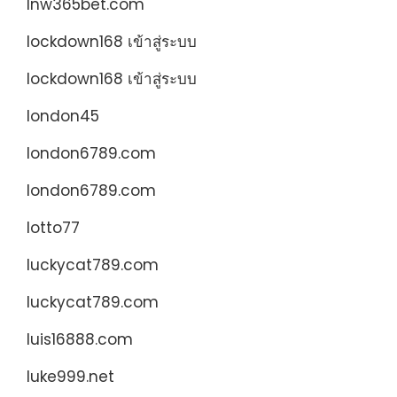
lnw365bet.com
lockdown168 เข้าสู่ระบบ
lockdown168 เข้าสู่ระบบ
london45
london6789.com
london6789.com
lotto77
luckycat789.com
luckycat789.com
luis16888.com
luke999.net