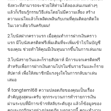
จังหวะที่สามารถจะช่วยให้ท่านได้ลองเล่นเกมต่างๆ
แล้วก็เรียนรู้กรรมวิธีเล่นโดยไม่มีความเสี่ยง สร้าง
ความแน่ใจแล้วก็เพลิดเพลินกับเกมที่คุณติดอกติดใจ
ในเวลาเดียวกันครับผม!
2.โบนัสฝากคราวแรก เมื่อคุณทำการฝากเงินคราว
แรก มีโบนัสเครดิตฟรีเพิ่มเติมที่จะเพิ่มเข้าไปในบัญชี
ของคุณ ช่วยทำให้คุณมีเงินทุนมากขึ้นในการเล่นเกม
3.โบนัสรายวันและก็รายสัปดาห์ มีการแจกเครดิตฟรี
สำหรับเพื่อการฝากเงินตามโปรโมชั่นรายวันและก็ราย
สัปดาห์ เพื่อให้สมาชิกมีแรงจูงใจในการกลับมาเล่น
เสมอ
ที่ tangtem168 ความปลอดภัยของคุณเป็นเรื่อง
สำคัญสูงสุดนะครับ ทุกกระบวนการทำรายการเงิน
ผ่านระบบที่มีการเข้ารหัสลับระดับสูง แล้วก็ข้อมูลของ
คุณจะถูกรักษาอย่างปลอดภัย นอกจากนี้ คณะทำงาน