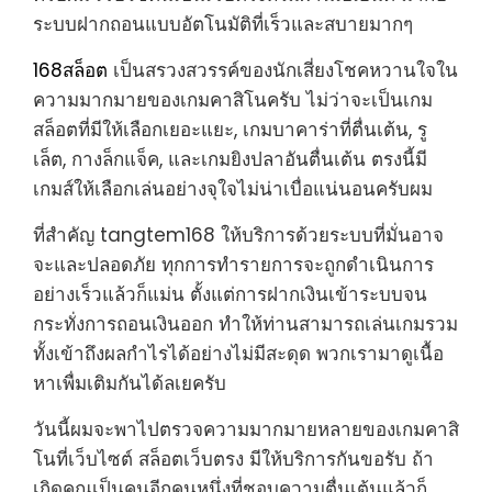
ระบบฝากถอนแบบอัตโนมัติที่เร็วและสบายมากๆ
168สล็อต
เป็นสรวงสวรรค์ของนักเสี่ยงโชคหวานใจใน
ความมากมายของเกมคาสิโนครับ ไม่ว่าจะเป็นเกม
สล็อตที่มีให้เลือกเยอะแยะ, เกมบาคาร่าที่ตื่นเต้น, รู
เล็ต, กางล็กแจ็ค, และเกมยิงปลาอันตื่นเต้น ตรงนี้มี
เกมส์ให้เลือกเล่นอย่างจุใจไม่น่าเบื่อแน่นอนครับผม
ที่สำคัญ tangtem168 ให้บริการด้วยระบบที่มั่นอาจ
จะและปลอดภัย ทุกการทำรายการจะถูกดำเนินการ
อย่างเร็วแล้วก็แม่น ตั้งแต่การฝากเงินเข้าระบบจน
กระทั่งการถอนเงินออก ทำให้ท่านสามารถเล่นเกมรวม
ทั้งเข้าถึงผลกำไรได้อย่างไม่มีสะดุด พวกเรามาดูเนื้อ
หาเพื่มเติมกันได้ลเยครับ
วันนี้ผมจะพาไปตรวจความมากมายหลายของเกมคาสิ
โนที่เว็บไซต์ สล็อตเว็บตรง มีให้บริการกันขอรับ ถ้า
เกิดคุณเป็นคนอีกคนหนึ่งที่ชอบความตื่นเต้นแล้วก็