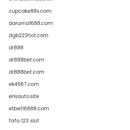
cupcake88x.com
daruma1688.com
dgb222hot.com
dr888
dr888bet.com
dr888bet.com
ek4567.com
erisauto.site
etbet16888.com
fafa 123 slot