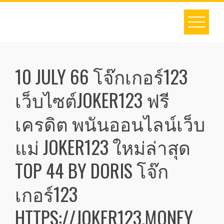
Skip
to
content
10 JULY 66 โจ๊กเกอร์123
เว็บไซต์JOKER123 ฟรี
เครดิต พนันออนไลน์เว็บ
แม่ JOKER123 ใหม่ล่าสุด
TOP 44 BY DORIS โจ๊ก
เกอร์123
HTTPS://JOKER123.MONEY