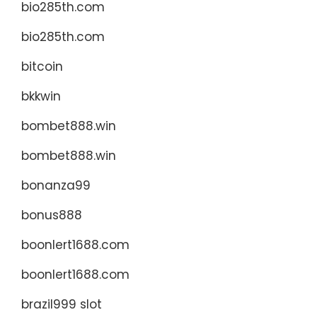
bio285th.com
bio285th.com
bitcoin
bkkwin
bombet888.win
bombet888.win
bonanza99
bonus888
boonlert1688.com
boonlert1688.com
brazil999 slot