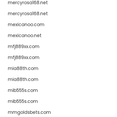
mercyrosa168.net
mercyrosa168.net
mexicanoo.com
mexicanoo.net
mfj889xx.com
mfj889xx.com
mia88th.com
mia88th.com
mib555s.com
mib555s.com
mmgoldsbets.com