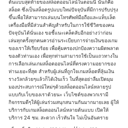
ต้นแบบสุดท้ายของสล็อตออนไลน์ในตอนนี้ นั่นก็คือ
สล็อต ซึ่งเป็นสล็อตรูปแบบใหม่ปัจจุบันที่มีการปรับปรุง
ขึ้นเพื่อให้สามารถเล่นบนโทรศัพท์มือถือและแท็บเล็ต
เครื่องมือที่มีส่วนสำคัญสำหรับในการใช้ชีวิตของคน
ปัจจุบันได้นั่นเอง ขอชี้แนะเคล็ดลับอีกอย่างว่าก่อน
เล่นทุกครั้งทุกคนควรอ่านระเบียบการจ่ายเงินของเกม
ของเราให้เรียบร้อย เพื่อคุ้มครองปกป้องความผิดพลาด
ของตัวท่านเอง เพื่อทุกท่านสามารถใช้เป็นแถวทางใน
การเลือกเล่นเกมสล็อตออนไลน์ที่ตรงความอยากของ
ท่านเยอะที่สุด สำหรับผู้เล่นที่ถูกใจเกมสล็อตที่ลุ้นเงิน
รางวัลกล้วยๆแล้วก็ได้เงินเร็ว ในที่สุดอย่าลืมเปิดมุม
มองประสบการณ์ใหม่ๆด้วยสล็อตออนไลน์หลายรูป
แบบกับเว็บของเราด้วยนะ เว็บไซต์ของพวกเรามี
กิจกรรมดีๆให้ผู้เล่นร่วมสนุกสนานกันมากมายเลย ผู้ให้
บริการกับเกมสล็อตออนไลน์หลายต้นแบบ เปิดให้
บริการ 24 ชม. สะดวก เร็วทันใจ ไม่เป็นอันตราย