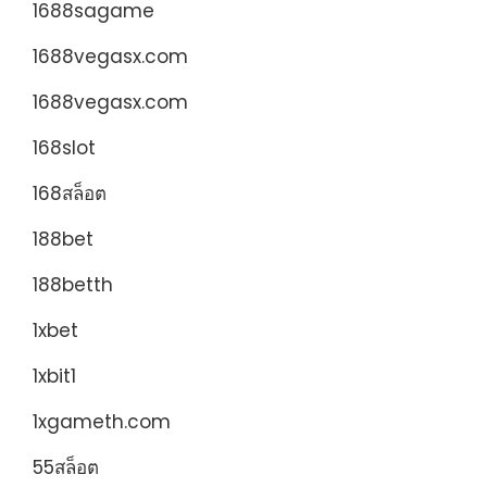
1688sagame
1688vegasx.com
1688vegasx.com
168slot
168สล็อต
188bet
188betth
1xbet
1xbit1
1xgameth.com
55สล็อต