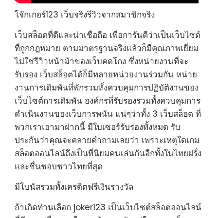
โจ๊กเกอร์123 เว็บจริงรีวิวจากสมาชิกจริง
เว็บสล็อตที่ดีและน่าเชื่อถือ เพื่อการันตีว่าเป็นเว็บไซต์
ที่ถูกกฎหมาย ตามมาตรฐานจริงแล้วก็มีคุณภาพเยี่ยม
ไม่ใช่รีวิวหน้าม้าของเว็บคดโกง ซึ่งหน่วยงานที่จะ
รับรอง เว็บสล็อตได้ก็มีหลายหน่วยงานร่วมกัน หน่วย
งานการเดิมพันที่พักรวมทั้งควบคุมการปฏิบัติงานของ
เว็บไซต์การเดิมพัน องค์กรที่รับรองรวมทั้งควบคุมการ
ดำเนินงานของเว็บการพนัน แน่ๆว่าทั้ง 3 เว็บสล็อต ที่
พวกเราเอามาฝากนี้ มีใบเซอร์รับรองทั้งหมด รับ
ประกันว่าคุณจะคลายคำถามเลยว่า เพราะเหตุใดเกม
สล็อตออนไลน์ถึงเป็นที่นิยมคนเล่นกันอีกทั้งในไทยฝรั่ง
และชื่นชอบชาวไทยที่สุด
มีโบนัสรวมทั้งเครดิตฟรีเงินรางวัล
ถ้าเกิดท่านเลือก joker123 เป็นเว็บไซต์สล็อตออนไลน์