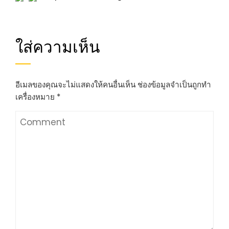
ใส่ความเห็น
อีเมลของคุณจะไม่แสดงให้คนอื่นเห็น
ช่องข้อมูลจำเป็นถูกทำ
เครื่องหมาย
*