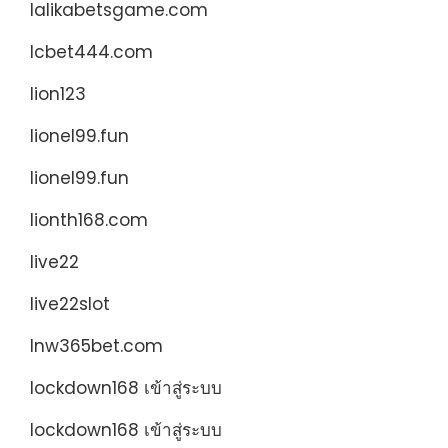
lalikabetsgame.com
lcbet444.com
lion123
lionel99.fun
lionel99.fun
lionth168.com
live22
live22slot
lnw365bet.com
lockdown168 เข้าสู่ระบบ
lockdown168 เข้าสู่ระบบ