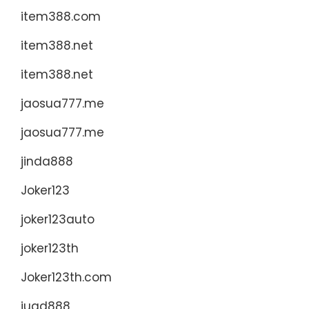
item388.com
item388.net
item388.net
jaosua777.me
jaosua777.me
jinda888
Joker123
joker123auto
joker123th
Joker123th.com
juad888