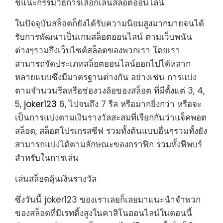
ชี้แนะกรรมวิธีการเลือกเล่นสล็อตออนไลน์
ในปัจจุบันสล็อตก็ยังได้รับความนิยมสูงมากมายจนได้
รับการพัฒนาเป็นเกมสล็อตออนไลน์ ตามเว็บพนัน
ต่างๆรวมถึงเว็บไซต์สล็อตของพวกเรา โดยเรา
สามารถจัดประเภทสล็อตออนไลน์ออกไปได้หลาก
หลายแบบซึ่งมีมาตรฐานต่างกัน อย่างเช่น การแบ่ง
ตามจำนวนรีลหรือช่องวงล้อของสล็อต ที่มีตั้งแต่ 3, 4,
5,
joker123
6, ไปจนถึง 7 รีล หรือมากยิ่งกว่า หรือจะ
เป็นการแบ่งตามเงินรางวัลสะสมที่เรียกกันว่าแจ็คพอต
สล็อต, สล็อตโปรเกรสซีฟ รวมทั้งต้นแบบอื่นๆรวมทั้งยัง
สามารถแบ่งได้ตามลักษณะของกราฟิก รวมทั้งฟีพบร์
สำหรับในการเล่น
เล่นสล็อตลุ้นเงินรางวัล
ซึ่งวันนี้ joker123 ของเราเลยก็เลยมาแนะนำจำพวก
ของสล็อตที่มีเรทติ้งสูงในคาสิโนออนไลน์ในตอนนี้