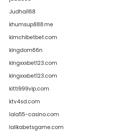
Judhai168
khumsup888.me
kimchibetbet.com
kingdom66n
kingxxxbet123.com
kingxxxbet123.com
kitti999vip.com
ktv4sd.com
lala55-casino.com
lalikabetsgame.com