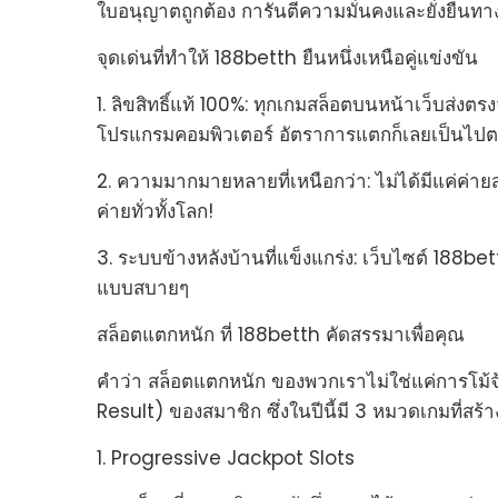
ใบอนุญาตถูกต้อง การันตีความมั่นคงและยั่งยืนทา
จุดเด่นที่ทำให้ 188betth ยืนหนึ่งเหนือคู่แข่งขัน
1. ลิขสิทธิ์แท้ 100%: ทุกเกมสล็อตบนหน้าเว็บส่งต
โปรแกรมคอมพิวเตอร์ อัตราการแตกก็เลยเป็นไ
2. ความมากมายหลายที่เหนือกว่า: ไม่ได้มีแค่ค่ายสอ
ค่ายทั่วทั้งโลก!
3. ระบบข้างหลังบ้านที่แข็งแกร่ง: เว็บไซต์ 188be
แบบสบายๆ
สล็อตแตกหนัก ที่ 188betth คัดสรรมาเพื่อคุณ
คำว่า สล็อตแตกหนัก ของพวกเราไม่ใช่แค่การโม้จ้
Result) ของสมาชิก ซึ่งในปีนี้มี 3 หมวดเกมที่สร้
1. Progressive Jackpot Slots