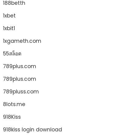
188betth
1xbet
1xbit1
1xgameth.com
55สล็อต
789plus.com
789plus.com
789pluss.com
8lots.me
918Kiss
918kiss login download