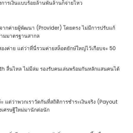
งการเงินแบบร้อยล้านพันล้านก็จ่ายไหว
รงจากค่ายผู้พัฒนา (Provider) โดยตรง ไม่มีการปรับแก้
ปตามมาตรฐานสากล
งค่าย แต่ว่าที่นี่รวมค่ายสล็อตยักษ์ใหญ่ไว้เกือบจะ 50
tth ลื่นไหล ไม่มีล่ม รองรับคนเล่นพร้อมกันหลักแสนคนได้
ะ แต่ว่าพวกเราวัดกันที่สถิติการชำระเงินจริง (Payout
างเศรษฐีใหม่มานักต่อนัก