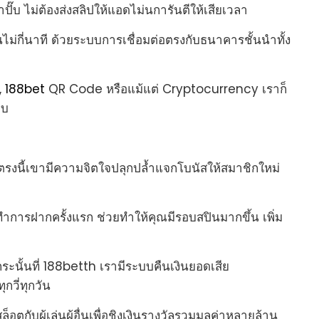
ั๊บ ไม่ต้องส่งสลิปให้แอดไม่นการันตีให้เสียเวลา
ม่กี่นาที ด้วยระบบการเชื่อมต่อตรงกับธนาคารชั้นนำทั้ง
,
188bet
QR Code หรือแม้แต่ Cryptocurrency เราก็
บบ
ก็ตรงนี้เขามีความจิตใจปลุกปล้ำแจกโบนัสให้สมาชิกใหม่
่อทำการฝากครั้งแรก ช่วยทำให้คุณมีรอบสปินมากขึ้น เพิ่ม
กระนั้นที่ 188betth เรามีระบบคืนเงินยอดเสีย
กวี่ทุกวัน
อตกับผู้เล่นผู้อื่นเพื่อชิงเงินรางวัลรวมมูลค่าหลายล้าน