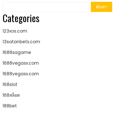
ค้นหา
Categories
123xos.com
13satanbets.com
1688sagame
1688vegasx.com
1688vegasx.com
168slot
168สล็อต
188bet