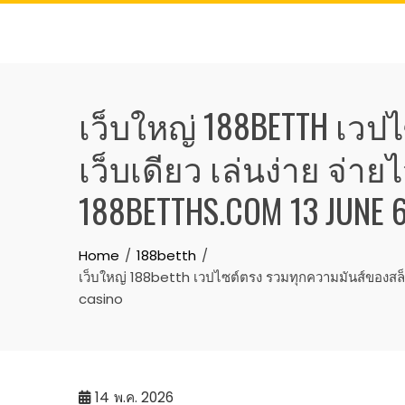
Skip
to
content
เว็บใหญ่ 188BETTH เว
เว็บเดียว เล่นง่าย จ่า
188BETTHS.COM 13 JUNE 
Home
188betth
เว็บใหญ่ 188betth เวปไซต์ตรง รวมทุกความมันส์ของสล
casino
14
พ.ค. 2026