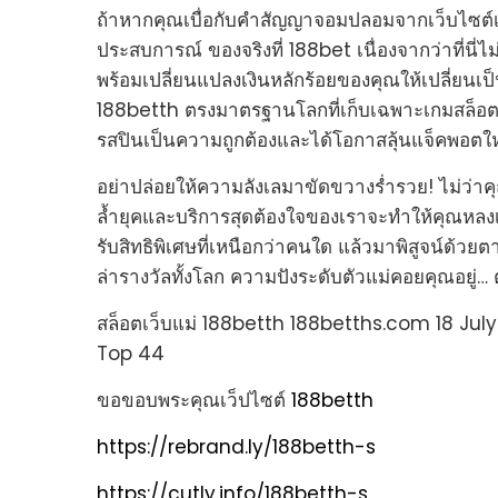
ถ้าหากคุณเบื่อกับคำสัญญาจอมปลอมจากเว็บไซต์เอเย
ประสบการณ์ ของจริงที่ 188bet เนื่องจากว่าที่นี่ไ
พร้อมเปลี่ยนแปลงเงินหลักร้อยของคุณให้เปลี่ยนเป
188betth ตรงมาตรฐานโลกที่เก็บเฉพาะเกมสล็อตแต
รสปินเป็นความถูกต้องและได้โอกาสลุ้นแจ็คพอตใหญ
อย่าปล่อยให้ความลังเลมาขัดขวางร่ำรวย! ไม่ว่าคุ
ล้ำยุคและบริการสุดต้องใจของเราจะทำให้คุณหลงเสน่
รับสิทธิพิเศษที่เหนือกว่าคนใด แล้วมาพิสูจน์ด้วย
ล่ารางวัลทั้งโลก ความปังระดับตัวแม่คอยคุณอยู่… ตรง
สล็อตเว็บแม่ 188betth 188betths.com 18 July 
Top 44
ขอขอบพระคุณเว็ปไซต์
188betth
https://rebrand.ly/188betth-s
https://cutly.info/188betth-s