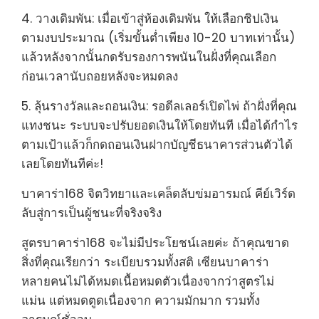
4. วางเดิมพัน: เมื่อเข้าสู่ห้องเดิมพัน ให้เลือกชิปเงิน
ตามงบประมาณ (เริ่มขั้นต่ำเพียง 10-20 บาทเท่านั้น)
แล้วหลังจากนั้นกดรับรองการพนันในฝั่งที่คุณเลือก
ก่อนเวลานับถอยหลังจะหมดลง
5. ลุ้นรางวัลและถอนเงิน: รอดีลเลอร์เปิดไพ่ ถ้าฝั่งที่คุณ
แทงชนะ ระบบจะปรับยอดเงินให้โดยทันที เมื่อได้กำไร
ตามเป้าแล้วก็กดถอนเงินฝากบัญชีธนาคารส่วนตัวได้
เลยโดยทันทีค่ะ!
บาคาร่า168 จิตวิทยาและเคล็ดลับข่มอารมณ์ คีย์เวิร์ด
ลับสู่การเป็นผู้ชนะที่จริงจริง
สูตรบาคาร่า168 จะไม่มีประโยชน์เลยค่ะ ถ้าคุณขาด
สิ่งที่คุณเรียกว่า ระเบียบรวมทั้งสติ เซียนบาคาร่า
หลายคนไม่ได้หมดเนื้อหมดตัวเนื่องจากว่าสูตรไม่
แม่น แต่หมดตูดเนื่องจาก ความมักมาก รวมทั้ง