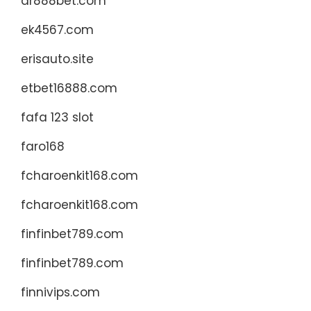
dr888bet.com
ek4567.com
erisauto.site
etbet16888.com
fafa 123 slot
faro168
fcharoenkit168.com
fcharoenkit168.com
finfinbet789.com
finfinbet789.com
finnivips.com