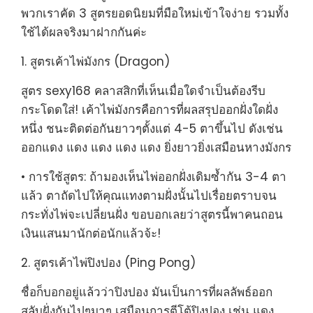
พวกเราคัด 3 สูตรยอดนิยมที่มือใหม่เข้าใจง่าย รวมทั้ง
ใช้ได้ผลจริงมาฝากกันค่ะ
1. สูตรเค้าไพ่มังกร (Dragon)
สูตร sexy168 คลาสสิกที่เห็นเมื่อใดจำเป็นต้องรีบ
กระโดดใส่! เค้าไพ่มังกรคือการที่ผลสรุปออกฝั่งใดฝั่ง
หนึ่ง ชนะติดต่อกันยาวๆตั้งแต่ 4-5 ตาขึ้นไป ดังเช่น
ออกแดง แดง แดง แดง แดง ยิ่งยาวยิ่งเสมือนหางมังกร
• การใช้สูตร: ถ้ามองเห็นไพ่ออกฝั่งเดิมซ้ำกัน 3-4 ตา
แล้ว ตาถัดไปให้คุณแทงตามฝั่งนั้นไปเรื่อยตราบจน
กระทั่งไพ่จะเปลี่ยนฝั่ง ขอบอกเลยว่าสูตรนี้พาคนถอน
เงินแสนมานักต่อนักแล้วจ้ะ!
2. สูตรเค้าไพ่ปิงปอง (Ping Pong)
ชื่อก็บอกอยู่แล้วว่าปิงปอง มันเป็นการที่ผลลัพธ์ออก
สลับฝั่งกันไปๆมาๆ เสมือนการตีโต้ปิงปอง เช่น แดง,