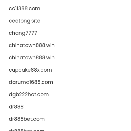
cc11388.com
ceetong.site
chang7777
chinatown888.win
chinatown888.win
cupcake88x.com
daruma1688.com
dgb222hot.com
dr888
dr888bet.com