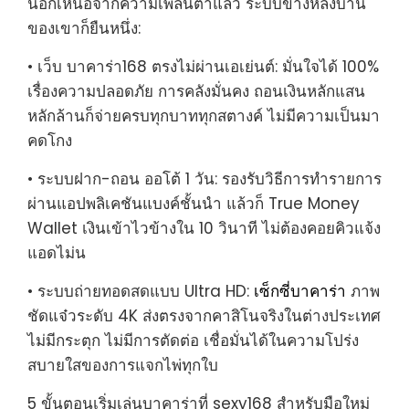
นอกเหนือจากความเพลินตาแล้ว ระบบข้างหลังบ้าน
ของเขาก็ยืนหนึ่ง:
• เว็บ บาคาร่า168 ตรงไม่ผ่านเอเย่นต์: มั่นใจได้ 100%
เรื่องความปลอดภัย การคลังมั่นคง ถอนเงินหลักแสน
หลักล้านก็จ่ายครบทุกบาททุกสตางค์ ไม่มีความเป็นมา
คดโกง
• ระบบฝาก-ถอน ออโต้ 1 วัน: รองรับวิธีการทำรายการ
ผ่านแอปพลิเคชันแบงค์ชั้นนำ แล้วก็ True Money
Wallet เงินเข้าไวข้างใน 10 วินาที ไม่ต้องคอยคิวแจ้ง
แอดไม่น
• ระบบถ่ายทอดสดแบบ Ultra HD:
เซ็กซี่บาคาร่า
ภาพ
ชัดแจ๋วระดับ 4K ส่งตรงจากคาสิโนจริงในต่างประเทศ
ไม่มีกระตุก ไม่มีการตัดต่อ เชื่อมั่นได้ในความโปร่ง
สบายใสของการแจกไพ่ทุกใบ
5 ขั้นตอนเริ่มเล่นบาคาร่าที่ sexy168 สำหรับมือใหม่