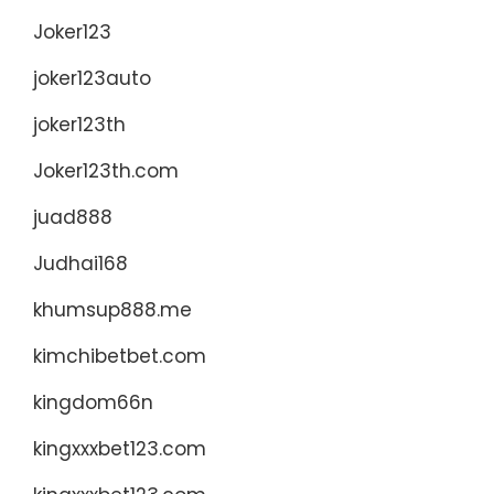
Joker123
joker123auto
joker123th
Joker123th.com
juad888
Judhai168
khumsup888.me
kimchibetbet.com
kingdom66n
kingxxxbet123.com