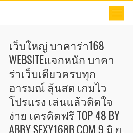
Skip
to
content
เว็บใหญ่ บาคาร่า168
WEBSITEแจกหนัก บาคา
ร่าเว็บเดียวครบทุก
อารมณ์ ลุ้นสด เกมไว
โปรแรง เล่นแล้วติดใจ
ง่าย เครดิตฟรี TOP 48 BY
ABBY SEXY168B.COM 9 มิ.ย.