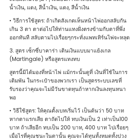
น้ำเงิน, แดง, สีน้ำเงิน, แดง, สีน้ำเงิน
• วิธีการใช้สูตร: ถ้าเกิดสังเกตเห็นหน้าไพ่ออกสลับกัน
เกิน 3 ตา ตาต่อไปให้ท่านแทงฝั่งตรงข้ามกับตาที่พึ่ง
ออกทันที สลับตามไปเรื่อยๆกระทั่งแพทเทิร์นไพ่จะหลุด
3. สูตร เซ็กซี่บาคาร่า เดินเงินแบบมาแย้งเกล
(Martingale) หรือสูตรแทงทบ
สูตรนี้มิได้มองที่หน้าไพ่ แม้กระนั้นดูที่ เงินที่ใช้ในการ
เดิมพัน ในกระเป๋าของพวกเรา เป็นสูตรระบบเลขที่
รับรองว่าคุณจะไม่มีวันขาดทุนถ้าหากเงินลงทุนหนา
พอ
• วิธีใช้สูตร: ให้คุณตั้งเบทเริ่มไว้ เป็นต้นว่า 50 บาท
หากตาแรกเสีย ตาถัดไปให้ ทบเงินเป็น 2 เท่าเป็น100
บาท ถ้าเสียอีก ทบเป็น 200 บาท, 400 บาท ไปเรื่อยๆ
เมื่อไรที่คุณชนะในตานั้น คุณจะได้ทุนทั้งหมดทั้งปวง