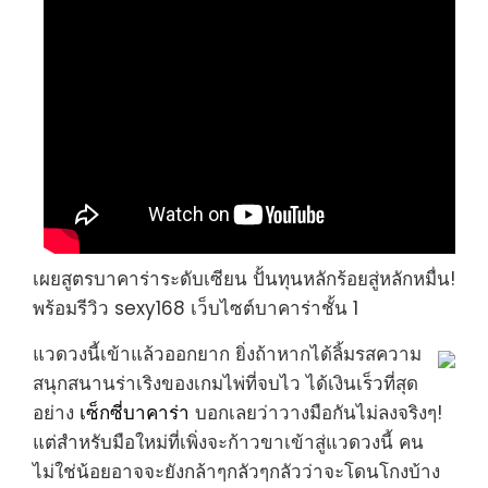
เผยสูตรบาคาร่าระดับเซียน ปั้นทุนหลักร้อยสู่หลักหมื่น!
พร้อมรีวิว sexy168 เว็บไซต์บาคาร่าชั้น 1
แวดวงนี้เข้าแล้วออกยาก ยิ่งถ้าหากได้ลิ้มรสความ
สนุกสนานร่าเริงของเกมไพ่ที่จบไว ได้เงินเร็วที่สุด
อย่าง
เซ็กซี่บาคาร่า
บอกเลยว่าวางมือกันไม่ลงจริงๆ!
แต่สำหรับมือใหม่ที่เพิ่งจะก้าวขาเข้าสู่แวดวงนี้ คน
ไม่ใช่น้อยอาจจะยังกล้าๆกลัวๆกลัวว่าจะโดนโกงบ้าง