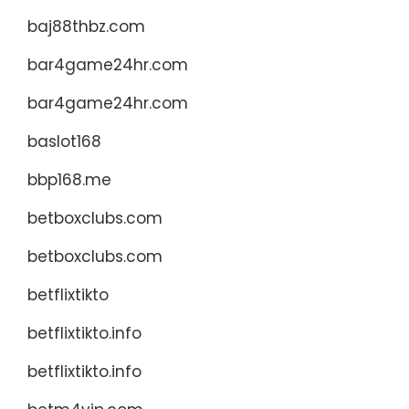
baj88thbz.com
bar4game24hr.com
bar4game24hr.com
baslot168
bbp168.me
betboxclubs.com
betboxclubs.com
betflixtikto
betflixtikto.info
betflixtikto.info