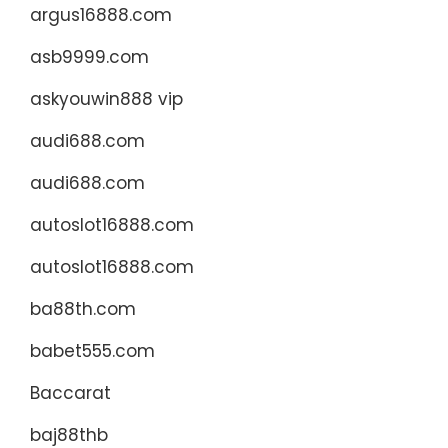
argus16888.com
asb9999.com
askyouwin888 vip
audi688.com
audi688.com
autoslot16888.com
autoslot16888.com
ba88th.com
babet555.com
Baccarat
baj88thb