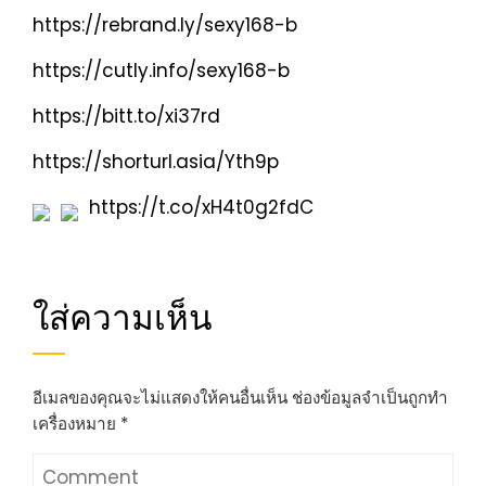
https://rebrand.ly/sexy168-b
https://cutly.info/sexy168-b
https://bitt.to/xi37rd
https://shorturl.asia/Yth9p
https://t.co/xH4t0g2fdC
ใส่ความเห็น
อีเมลของคุณจะไม่แสดงให้คนอื่นเห็น
ช่องข้อมูลจำเป็นถูกทำ
เครื่องหมาย
*