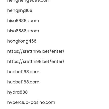
hengheng9899.com
hengjing168
hiso8888s.com
hiso8888s.com
hongkong456
https://sretthi99.bet/enter/
https://sretthi99.bet/enter/
hubbet168.com
hubbet168.com
hydra888
hyperclub-casino.com