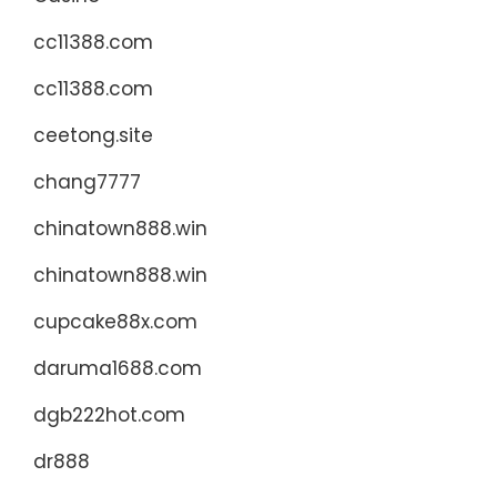
cc11388.com
cc11388.com
ceetong.site
chang7777
chinatown888.win
chinatown888.win
cupcake88x.com
daruma1688.com
dgb222hot.com
dr888