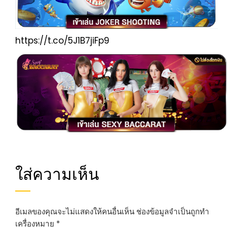
https://t.co/5J1B7jiFp9
ใส่ความเห็น
อีเมลของคุณจะไม่แสดงให้คนอื่นเห็น
ช่องข้อมูลจำเป็นถูกทำ
เครื่องหมาย
*