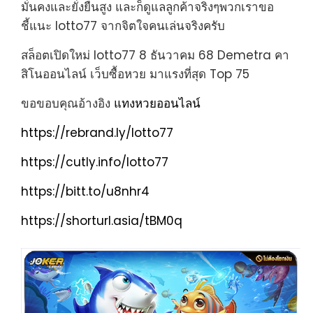
มั่นคงและยั่งยืนสูง และก็ดูแลลูกค้าจริงๆพวกเราขอ
ชี้แนะ lotto77 จากจิตใจคนเล่นจริงครับ
สล็อตเปิดใหม่ lotto77 8 ธันวาคม 68 Demetra คา
สิโนออนไลน์ เว็บซื้อหวย มาแรงที่สุด Top 75
ขอขอบคุณอ้างอิง
แทงหวยออนไลน์
https://rebrand.ly/lotto77
https://cutly.info/lotto77
https://bitt.to/u8nhr4
https://shorturl.asia/tBM0q