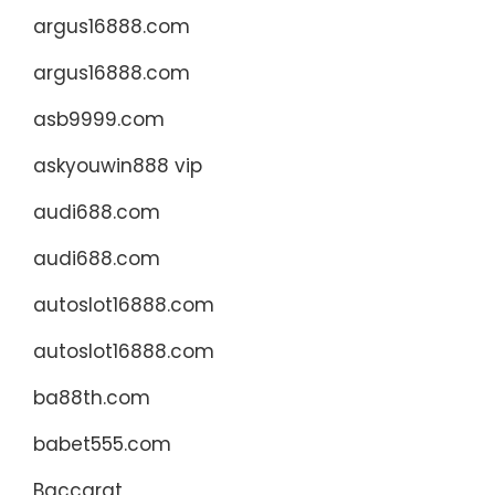
argus16888.com
argus16888.com
asb9999.com
askyouwin888 vip
audi688.com
audi688.com
autoslot16888.com
autoslot16888.com
ba88th.com
babet555.com
Baccarat