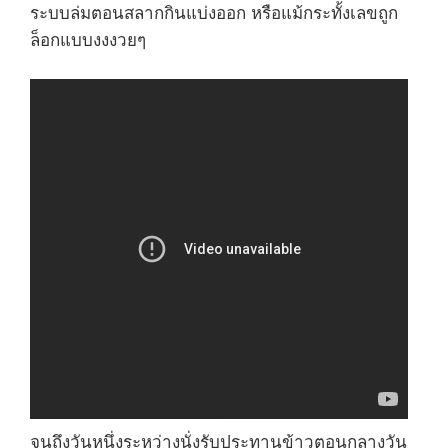
ระบบล่มตอนสลากกินแบ่งออก หรือแม้กระทั้งเลขถูก
ล็อกแบบงงงวยๆ
จนถึงวันหนึ่งระหว่างนั่งรับประทานข้าวตอนกลางวัน