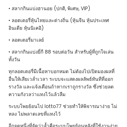
• สลากกินแบ่งฮานอย (ปกติ, พิเศษ, VIP)
• ลอตเตอรี่หุ้นไทยและต่างถิ่น (หุ้นจีน หุ้นประเทศ
อินเดีย หุ้นนิเคอิ)
• ลอตเตอรี่มาเลย์
• สลากกินแบ่งยี่กี 88 รอบต่อวัน สำหรับผู้ที่ถูกใจเล่น
ทั้งวัน
ทุกลอตเตอรี่มีเนื้อหาบอกหมด ไม่ต้องไปเปิดมองผลที่
อื่นให้เสียเวล่ำเวลา ระบบจะแสดงผลลัพธ์ทันทีที่ออก
รางวัล และแจ้งเตือนถ้าหากเราถูกรางวัล ซึ่งช่วยลด
ความกังวลว่าแทงไว้แล้วลืม
ระบบโพยย้อนไป lotto77 ช่วยทำให้พิจารณาง่าย ไม่
หลง ไม่พลาดเลขที่แทงไว้
อีกจุดหนึ่งที่จัดว่าล้ำคือระบบโพยย้อนหลังที่ใช้งานง่าย