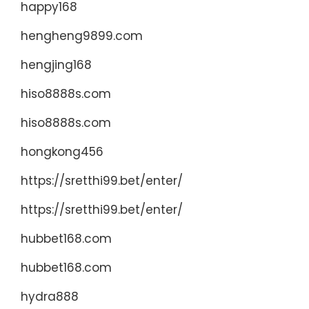
happy168
hengheng9899.com
hengjing168
hiso8888s.com
hiso8888s.com
hongkong456
https://sretthi99.bet/enter/
https://sretthi99.bet/enter/
hubbet168.com
hubbet168.com
hydra888