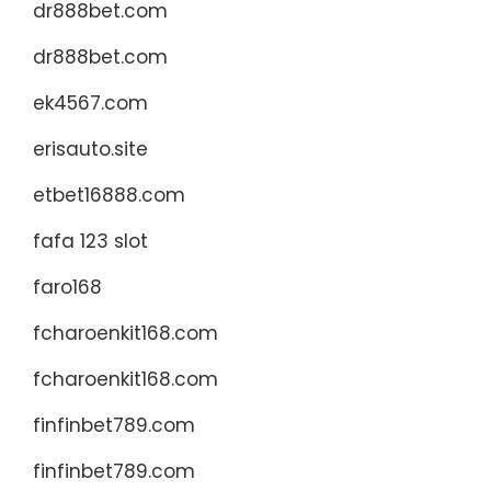
dr888bet.com
dr888bet.com
ek4567.com
erisauto.site
etbet16888.com
fafa 123 slot
faro168
fcharoenkit168.com
fcharoenkit168.com
finfinbet789.com
finfinbet789.com