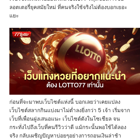
ลอตเตอรี่ยุคสมัยใหม่ ที่คนจริงใช้จริงไม่ต้องบอกเยอะ
แยะ
ก่อนที่จะมาพบเว็บไซต์แห่งนี้ บอกเลยว่าเคยแปลง
เว็บไซต์สลากกินแบ่งมาไม่ต่ำลงยิ่งกว่า 5 เจ้า เริ่มจาก
เว็บที่เพื่อนฝูงเสนอแนะ เว็บไซต์ดังในโซเชียล จน
กระทั่งไปถึงเว็บที่คนรีวิวว่าดี แม้กระนั้นพอใช้ได้ลอง
จริง กลับเผชิญปัญหาบ่อยๆอย่างการถอนเงินล่าช้า