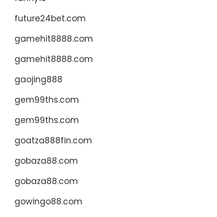
future24bet.com
gamehit8888.com
gamehit8888.com
gaojing888
gem99ths.com
gem99ths.com
goatza888fin.com
gobaza88.com
gobaza88.com
gowingo88.com