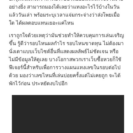
อย่างยิ่ง สามารถมองได้เลยว่าแทงอะไรไว้บ้างในวัน
แล้ววันเล่า พร้อมระบุเวลาแจ่มกระจ่างว่าส่งโพยเมื่อ
ใด ได้ผลตอบแทนเยอะแค่ไหน
เราถูกใจด้วยเหตุว่ามันช่วยทำให้ควบคุมการเล่นเจริญ
ขึ้น รู้ดีว่ารอบไหนผลกำไร รอบไหนขาดทุน ไม่ต้องมา
นั่งเดาแบบเว็บไซต์อื่นที่แสดงผลลัพธ์ไม่ชัดเจน หรือ
ไม่มีข้อมูลให้ดูเลย บางโอกาสพวกเราเว็บซื้อหวยก็ใช้
ฟีเจอร์นี้สำหรับเพื่อการวางแผนแทงเลขในรอบต่อไป
ด้วย มองว่าเลขไหนที่เล่นบ่อยครั้งแต่ไม่เคยถูก จะได้
พักไว้ก่อน ประหยัดงบไปอีก