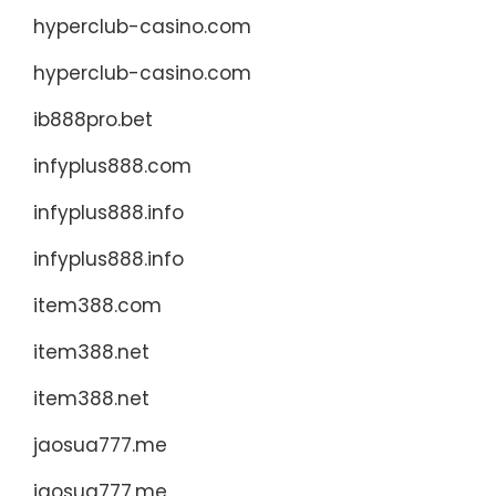
hyperclub-casino.com
hyperclub-casino.com
ib888pro.bet
infyplus888.com
infyplus888.info
infyplus888.info
item388.com
item388.net
item388.net
jaosua777.me
jaosua777.me