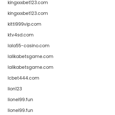
kingxxxbet123.com
kingxxxbet123.com
kitti999vip.com
ktv4sd.com
lala55-casino.com
lalikabetsgame.com
lalikabetsgame.com
lcbet444.com
lion123
lionel99.fun
lionel99.fun