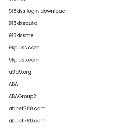
918kiss login download
918kissauto
918kissme
9kpluss.com
9kpluss.com
a9a9.org
ABA
ABAGroup2
abbet789.com
abbet789.com