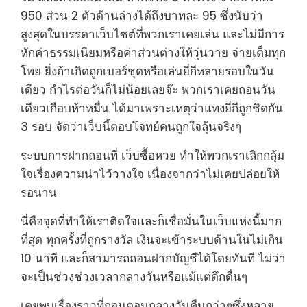
950 ส่วน 2 ตัวด้านล่างได้ถึงบาทละ 95 ซึ่งนับว่า
สูงสุดในบรรดาเว็บไซต์ที่พวกเราเคยเล่น และไม่มีการ
หักค่าธรรมเนียมหรือค่าส่วนต่างให้วุ่นวาย จ่ายเต็มทุก
โพย ยิ่งถ้าเกิดถูกเบอร์ชุดหรือเล่นยี่กีหลายรอบในวัน
เดียว กำไรต่อวันก็ไม่น้อยเลยจ๊ะ พวกเราเคยถอนวัน
เดียวเกือบห้าหมื่น ได้มาเพราะเหตุว่าแทงยี่กีถูกชิดกัน
3 รอบ จัดว่าเว็บนี้ตอบโจทย์คนถูกใจลุ้นจริงๆ
ระบบการฝากถอนที่ เว็บซื้อหวย ทำให้พวกเราเลิกกลุ้ม
ใจเรื่องความน่าไว้วางใจ เนื่องจากว่าไม่เคยปล่อยให้
รอนาน
นี่คือจุดที่ทำให้เราติดใจและก็เชื่อมั่นในเว็บแห่งนี้มาก
ที่สุด ทุกครั้งที่ถูกรางวัล เงินจะเข้าระบบด้านในไม่เกิน
10 นาที และก็สามารถถอนฝากบัญชีได้โดยทันที ไม่ว่า
จะเป็นช่วงช่วงเวลากลางวันหรือแม้แต่ดึกดื่นๆ
เคยพบเรื่องราวที่ถอนตอนกลางวันคืนกว่าๆซึ่งหลาย