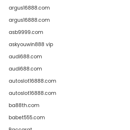
argus16888.com
argus16888.com
asb9999.com
askyouwin888 vip
audi688.com
audi688.com
autoslot16888.com
autoslot16888.com
ba88th.com
babet555.com
Baccarat