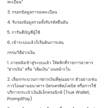
ทะเบียน”
3. กรอกข้อมูลการลงทะเบียน
4. รับรองข้อมูลรวมทั้งรับรหัสยืนยัน
5. การันตีบัญชีผู้ใช้
6. เข้าระบบแล้วก็เริ่มต้นการเล่น
กรรมวิธีฝากเงิน
1. ภายหลังเข้าสู่ระบบแล้ว ให้คลิกที่รายการอาหาร
“ฝากเงิน” หรือ “เพิ่มเงิน” บนหน้าเว็บ
2. เลือกกระบวนการฝากเงินที่คุณอยาก ตัวอย่างเช่น
การโอนผ่านธนาคาร บัตรเครดิต/เดบิต หรือการใช้
บริการกระเป๋าเงินอิเล็กทรอนิกส์ (True Wallet,
PromptPay)