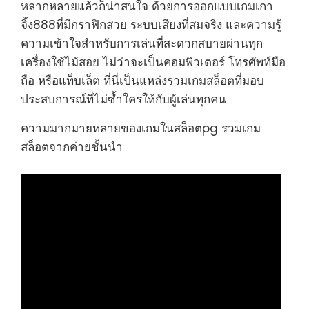
หลากหลายแล้วก็น่าสนใจ ด้วยการออกแบบเกมเกา
จิ้ง888ที่มีกราฟิกสวย ระบบเสียงที่สมจริง และความรู้
ความเข้าใจสำหรับการเล่นที่สะดวกสบายผ่านทุก
เครื่องใช้ไม้สอย ไม่ว่าจะเป็นคอมพิวเตอร์ โทรศัพท์มือ
ถือ หรือแท็บเล็ต ที่นี่เป็นแหล่งรวมเกมสล็อตที่มอบ
ประสบการณ์ที่ไม่ซ้ำใครให้กับผู้เล่นทุกคน
ความมากมายหลายของเกมในสล็อตpg รวมเกม
สล็อตจากค่ายชั้นนำ