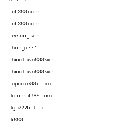
cc11388.com
cc11388.com
ceetong.site
chang7777
chinatown888.win
chinatown888.win
cupcake88x.com
daruma1688.com
dgb222hot.com
dr888