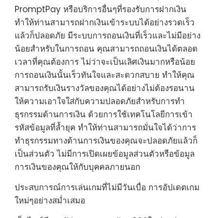
PromptPay หรือบริการอื่นๆที่รองรับการฝากเงิน
ทำให้ท่านสามารถฝากเงินเข้าระบบได้อย่างรวดเร็ว
แล้วก็ปลอดภัย มีระบบการถอนเงินที่เร็วและไม่มีอย่าง
น้อยสำหรับในการถอน คุณสามารถถอนเงินได้ตลอด
เวลาที่คุณต้องการ ไม่ว่าจะเป็นเลิศเงินมากหรือน้อย
การถอนเงินนั้นเร็วทันใจและสะดวกสบาย ทำให้คุณ
สามารถรับเงินรางวัลของคุณได้อย่างไม่ต้องรอนาน
ให้ความเอาใจใส่กับความปลอดภัยสำหรับการทำ
ธุรกรรมด้านการเงิน ด้วยการใช้เทคโนโลยีการเข้า
รหัสข้อมูลที่ล้ำยุค ทำให้ท่านสามารถมั่นใจได้ว่าการ
ทำธุรกรรมทางด้านการเงินของคุณจะปลอดภัยแล้วก็
เป็นส่วนตัว ไม่มีการเปิดเผยข้อมูลส่วนตัวหรือข้อมูล
การเงินของคุณให้กับบุคคลภายนอก
ประสบการณ์การเล่นเกมที่ไม่มีวันเบื่อ การอัปเดตเกม
ใหม่ๆอย่างสม่ำเสมอ