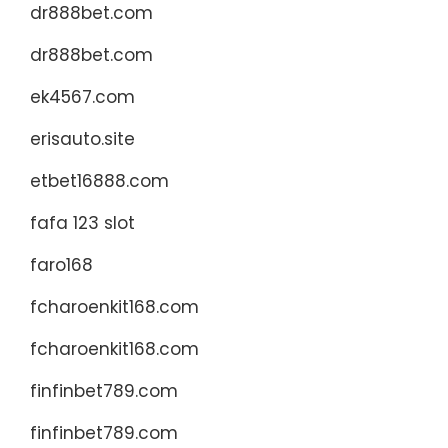
dr888bet.com
dr888bet.com
ek4567.com
erisauto.site
etbet16888.com
fafa 123 slot
faro168
fcharoenkit168.com
fcharoenkit168.com
finfinbet789.com
finfinbet789.com