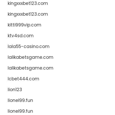
kingxxxbet123.com
kingxxxbet123.com
kitti999vip.com
ktv4sd.com
lala55-casino.com
lalikabetsgame.com
lalikabetsgame.com
lcbet444.com
lion123
lionel99.fun
lionel99.fun