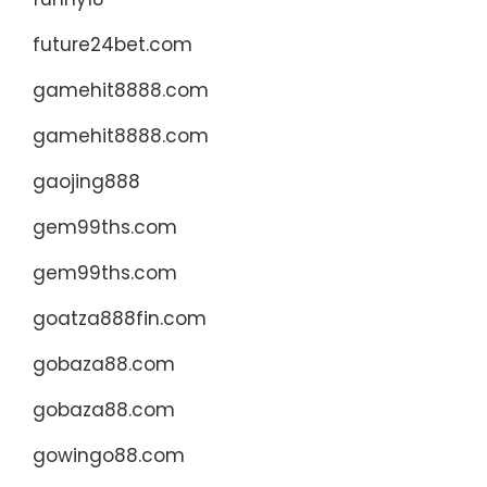
future24bet.com
gamehit8888.com
gamehit8888.com
gaojing888
gem99ths.com
gem99ths.com
goatza888fin.com
gobaza88.com
gobaza88.com
gowingo88.com