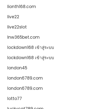
lionth168.com
live22
live22slot
lnw365bet.com
lockdown168 เข้าสู่ระบบ
lockdown168 เข้าสู่ระบบ
london45
london6789.com
london6789.com
lotto77
luckycat789.com