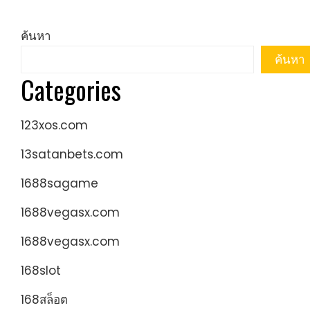
ค้นหา
ค้นหา
Categories
123xos.com
13satanbets.com
1688sagame
1688vegasx.com
1688vegasx.com
168slot
168สล็อต