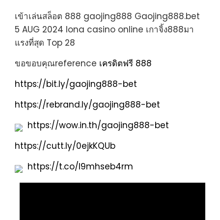
เข้าเล่นสล็อต 888 gaojing888 Gaojing888.bet
5 AUG 2024 Iona casino online เกาจิ้ง888มา
แรงที่สุด Top 28
ขอขอบคุณreference
เครดิตฟรี 888
https://bit.ly/gaojing888-bet
https://rebrand.ly/gaojing888-bet
https://wow.in.th/gaojing888-bet
https://cutt.ly/0ejkKQUb
https://t.co/l9mhseb4rm