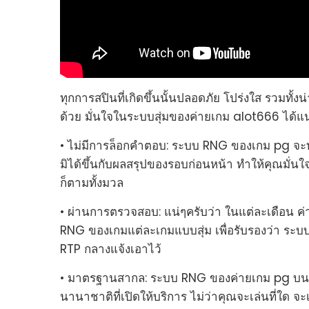
ทุกการสปินที่เกิดขึ้นนั้นปลอดภัย โปร่งใส รวมทั
ด้วย มั่นใจในระบบสุ่มของค่ายเกม alot666 ได้
• ไม่มีการล็อกคำตอบ: ระบบ RNG ของเกม pg จะท
มิได้ขึ้นกับผลสรุปของรอบก่อนหน้า ทำให้คุณมั่น
ก็ตามทั้งมวล
• ผ่านการตรวจสอบ: แน่ๆครับว่า ในแต่ละเดือน
RNG ของเกมแต่ละเกมแบบสุ่ม เพื่อรับรองว่า ระบ
RTP กลางแจ้งเอาไว้
• มาตรฐานสากล: ระบบ RNG ของค่ายเกม pg บนเว็
นานาชาติที่เปิดให้บริการ ไม่ว่าคุณจะเล่นที่ใด จ