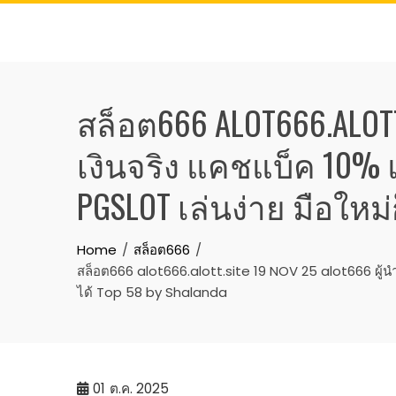
Skip
to
content
สล็อต666 ALOT666.ALOTT
เงินจริง แคชแบ็ค 10% 
PGSLOT เล่นง่าย มือใหม่
Home
สล็อต666
สล็อต666 alot666.alott.site 19 NOV 25 alot666 ผู้นำ
ได้ Top 58 by Shalanda
01
ต.ค. 2025