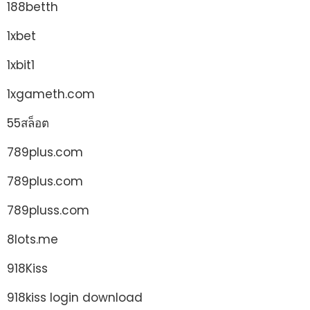
188betth
1xbet
1xbit1
1xgameth.com
55สล็อต
789plus.com
789plus.com
789pluss.com
8lots.me
918Kiss
918kiss login download