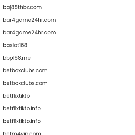
baj88thbz.com
bar4game24hr.com
bar4game24hr.com
baslot168
bbp168.me
betboxclubs.com
betboxclubs.com
betflixtikto
betflixtikto.info
betflixtikto.info
betm4vip.com