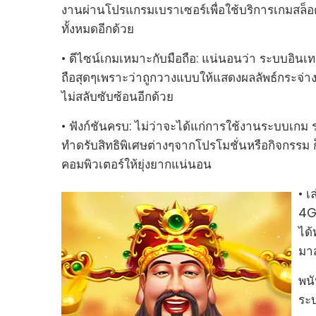
งานผ่านโปรแกรมเบราเซอร์เพื่อใช้บริการเกมสล็อต
ทั้งหมดอีกด้วย
• ดีไซน์เกมเหมาะกับมือถือ: แน่นอนว่า ระบบอิน
ถือสุดๆเพราะว่าถูกวางแบบให้แสดงผลลัพธ์กระจ่าง
ไม่สลับซับซ้อนอีกด้วย
• ฟังก์ชันครบ: ไม่ว่าจะได้แก่การใช้งานระบบเก
ทำดรับสิทธิพิเศษต่างๆจากโปรโมชั่นหรือกิจกรรม 
คอมพิวเตอร์ให้ยุ่งยากแน่นอน
• เ
4G,
ได้
มา
พนั
ระบ