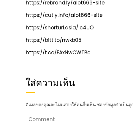
https://rebrand.ly/alot666-site
https://cutly.info/alot666-site
https://shorturl.asia/ic4UO
https://bitt.to/nwkb05
https://t.co/FAxNwCWTBc
ใส่ความเห็น
อีเมลของคุณจะไม่แสดงให้คนอื่นเห็น
ช่องข้อมูลจำเป็นถ