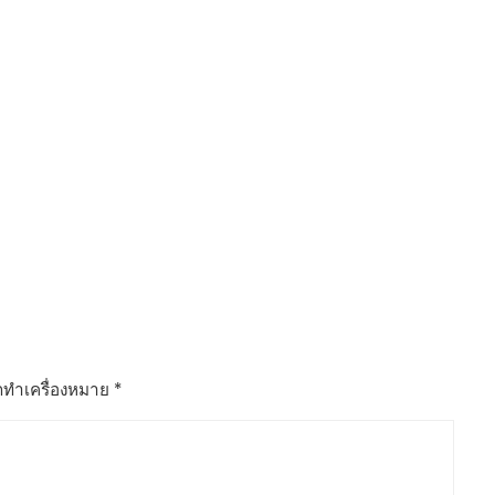
ูกทำเครื่องหมาย
*