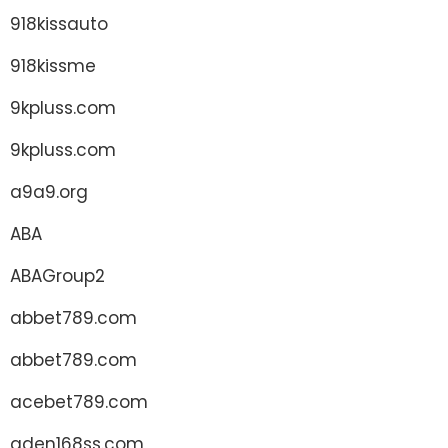
918kissauto
918kissme
9kpluss.com
9kpluss.com
a9a9.org
ABA
ABAGroup2
abbet789.com
abbet789.com
acebet789.com
aden168ss.com