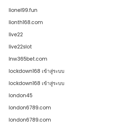
lionel99.fun
lionth168.com
live22
live22slot
lnw365bet.com
lockdown168 เข้าสู่ระบบ
lockdown168 เข้าสู่ระบบ
london45
london6789.com
london6789.com