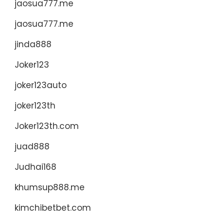
jaosua777.me
jaosua777.me
jinda888
Joker123
joker123auto
joker123th
Joker123th.com
juad888
Judhai168
khumsup888.me
kimchibetbet.com