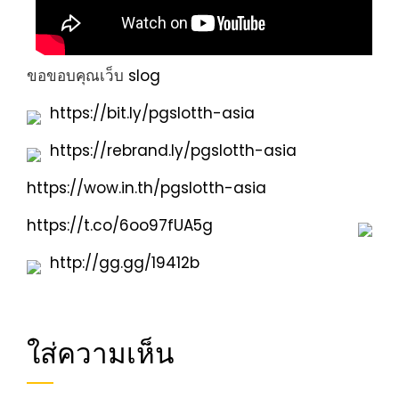
ขอขอบคุณเว็บ
slog
https://bit.ly/pgslotth-asia
https://rebrand.ly/pgslotth-asia
https://wow.in.th/pgslotth-asia
https://t.co/6oo97fUA5g
http://gg.gg/19412b
ใส่ความเห็น