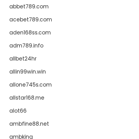
abbet789.com
acebet789.com
aden168ss.com
adm789.info
allbet24hr
allin99win.win
allone745s.com
allstar168.me
alot66
ambfine88.net
ambking