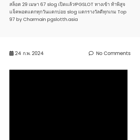
สล็อต 29 เมษา 67 slog เปิดแล้ว!PGSLOT ทางเข้า ท้าพิสูจ
แจ็คพอตแตกทุกวันแตกบ่อย slog แตกรางวัลดีทุกเกม Top
97 by Charmain pgslotth.asia
24
ก.พ. 2024
No Comments