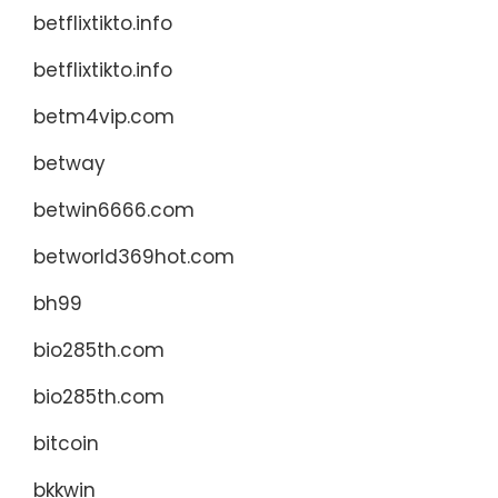
betflixtikto.info
betflixtikto.info
betm4vip.com
betway
betwin6666.com
betworld369hot.com
bh99
bio285th.com
bio285th.com
bitcoin
bkkwin