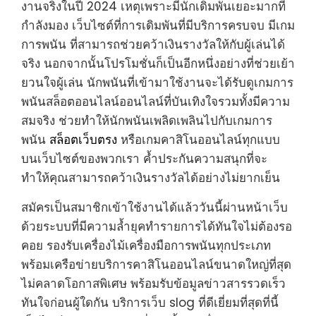
งานจริงในปี 2024 เหตุเพราะมีนักเดิมพันเยอะมากที่
กำลังมอง เว็บไซต์ที่การเดิมพันที่มีบริการครบจบ มีเกม
การพนัน ที่สามารถช่วยคว้าเงินรางวัลให้กับผู้เล่นได้
จริง นอกจากนั้นโปรโมชั่นก็เป็นอีกหนึ่งอย่างที่ช่วยเย้า
ยวนใจผู้เล่น นักพนันที่เข้ามาใช้งานจะได้รับดูเกมการ
พนันสล็อตออนไลน์ออนไลน์ที่บันเทิงใจรวมทั้งมีความ
สมจริง ช่วยทำให้นักพนันเพลิดเพลินไปกับเกมการ
พนัน
สล็อตเว็บตรง
หรือเกมคาสิโนออนไลน์ทุกแบบ
บนเว็บไซต์ของพวกเรา ค้ำประกันความสนุกที่จะ
ทำให้คุณสามารถคว้าเงินรางวัลได้อย่างไม่ยากเย็น
สมัครเป็นสมาชิกเข้าใช้งานได้แล้ววันนี้ผ่านหน้าเว็บ
ด้วยระบบที่มีความล้ำยุคทำรายการได้ทันใจไม่ต้องรอ
คอย รองรับเครื่องไม้เครื่องมือการพนันทุกประเภท
พร้อมเครือข่ายบริการคาสิโนออนไลน์ขนาดใหญ่ที่สุด
ไม่คลาดโอกาสพิเศษ พร้อมรับข้อมูลข่าวสารรวดเร็ว
ทันใจก่อนผู้ใดกัน บริการเว็บ slog ที่ดีเยี่ยมที่สุดที่นี้