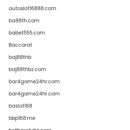
autoslot16888.com
ba88th.com
babet555.com
Baccarat
baj88thb
baj88thbz.com
bar4game24hr.com
bar4game24hr.com
baslot168
bbp168.me