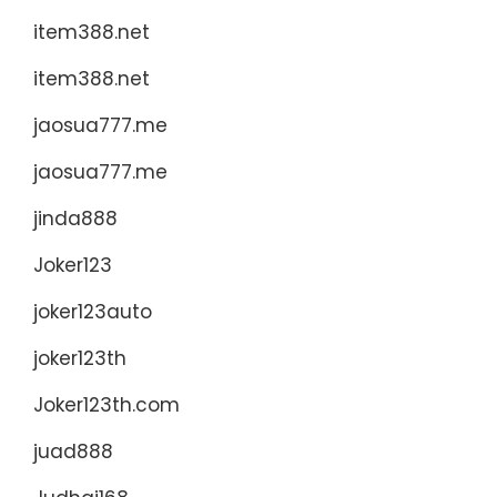
item388.net
item388.net
jaosua777.me
jaosua777.me
jinda888
Joker123
joker123auto
joker123th
Joker123th.com
juad888