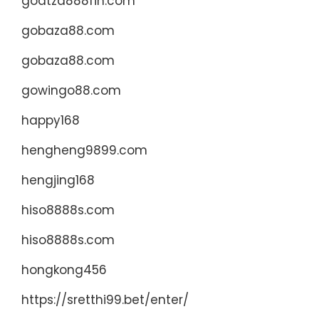
goatza888fin.com
gobaza88.com
gobaza88.com
gowingo88.com
happy168
hengheng9899.com
hengjing168
hiso8888s.com
hiso8888s.com
hongkong456
https://sretthi99.bet/enter/