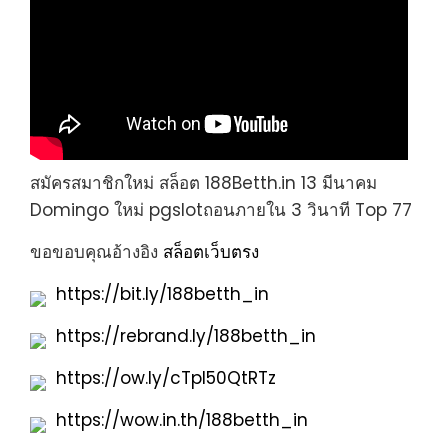
สมัครสมาชิกใหม่ สล็อต 188Betth.in 13 มีนาคม
Domingo ใหม่ pgslotถอนภายใน 3 วินาที Top 77
ขอขอบคุณอ้างอิง
สล็อตเว็บตรง
https://bit.ly/188betth_in
https://rebrand.ly/188betth_in
https://ow.ly/cTpl50QtRTz
https://wow.in.th/188betth_in