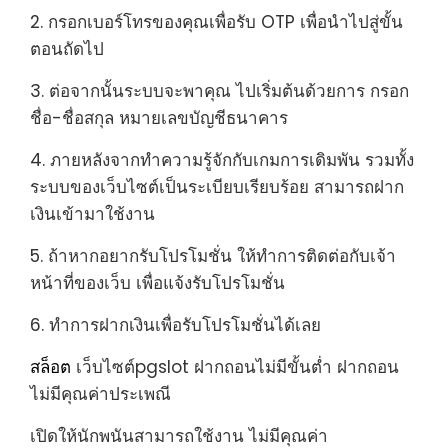
2. กรอกเบอร์โทรของคุณเพื่อรับ OTP เพื่อนำไปสู่ขั้น
ตอนถัดไป
3. ต่อจากนั้นระบบจะพาคุณ ไปเริ่มต้นด้วยการ กรอก
ชื่อ-ชื่อสกุล หมายเลขบัญชีธนาคาร
4. ภายหลังจากทำความรู้จักกับเกมการเดิมพัน รวมทั้ง
ระบบของเว็บไซต์เป็นระเบียบเรียบร้อย สามารถฝาก
เงินเข้ามาใช้งาน
5. ถ้าหากอยากรับโปรโมชั่น ให้ทำการติดต่อกับเจ้า
หน้าที่ของเว็บ เพื่อแจ้งรับโปรโมชั่น
6. ทำการฝากเงินเพื่อรับโปรโมชั่นได้เลย
สล็อต
เว็บไซต์pgslot ฝากถอนไม่มีขั้นต่ำ ฝากถอน
ไม่มีคุณค่าประเพณี
เปิดให้นักพนันสามารถใช้งาน ไม่มีคุณค่า