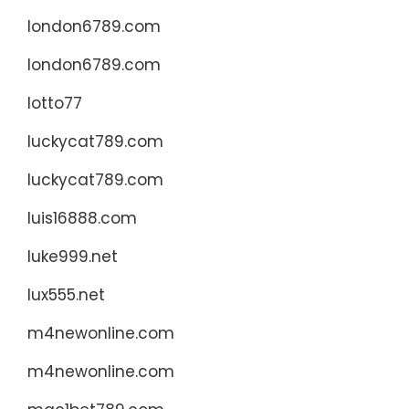
london6789.com
london6789.com
lotto77
luckycat789.com
luckycat789.com
luis16888.com
luke999.net
lux555.net
m4newonline.com
m4newonline.com