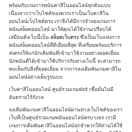
พร้อมกับเกมการพนันคาสิโนออนไลน์ทุกต้นแบบ
เนื่องจากว่าเว็บไซต์ของพวกเราเป็นเว็บคาสิโน
ออนไลน์เว็บไซต์ตรง เราจึงได้มีการจำลองเกมการ
พนันสล็อตออนไลน์ มาให้คุณได้ใช้งานเปรียบได้
เสมือนดั่งเว็บนี้เป็น
สล็อตเว็บตรง
ซึ่งเป็นเว็บแห่งการ
พนันสล็อตออนไลน์ที่ดีเยี่ยมที่สุด ที่เตรียมพร้อมบริการ
ส่งตรงให้แก่นักเดิมพันที่เข้ามาใช้งานอย่างยอดเยี่ยม
นักพนันดีได้เข้ามาใช้บริการกับทางเว็บนี้ จะสามารถ
พบเห็นกับสิ่งที่ยอดเยี่ยม จากการลงเดิมพันเกมคาสิโน
ออนไลน์อย่างเต็มรูปแบบ
เว็บคาสิโนออนไลน์ ศูนย์รวมเกมslot เชื่อมั่นไม่มี
อันตรายไร้กังวล
ลงเดิมพันเกมคาสิโนออนไลน์ผ่านทางเว็บไซต์ของเรา
เว็บที่เป็นศูนย์รวมเกมพนันออนไลน์ครบวงจร เรามี
เกมการเดิมพันคาสิโนออนไลน์ทุกจำพวกให้ท่านได้ใช้