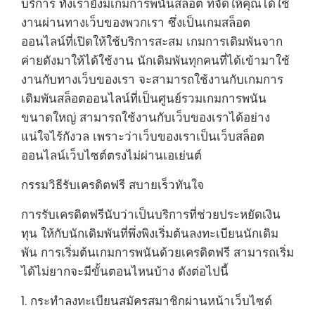
บริการ ทั้งเรายังมีเกมการพนันสล็อต ที่จัดให้คุณได้ใช้
งานผ่านทางเว็บของพวกเรา ซึ่งเป็นเกมสล็อต
ออนไลน์ที่เปิดให้ใช้บริการสะสม เกมการเดิมพันจาก
ค่ายดังมาให้ได้ใช้งาน นักเดิมพันทุกคนที่ได้เข้ามาใช้
งานกับทางเว็บของเรา จะสามารถใช้งานกับเกมการ
เดิมพันสล็อตออนไลน์ที่เป็นศูนย์รวมเกมการพนัน
ขนาดใหญ่ สามารถใช้งานกับเว็บของเราได้อย่าง
แน่ใจไร้กังวล เพราะว่าเว็บของเราเป็นเว็บสล็อต
ออนไลน์เว็บไซต์ตรงไม่ผ่านเอเย่นต์
กรรมวิธีรับเครดิตฟรี สบายเร็วทันใจ
การรับเครดิตฟรีนับว่าเป็นบริการที่ช่วยประหยัดเงิน
ทุน ให้กับนักเดิมพันที่พึ่งพิงเริ่มต้นลงทะเบียนนักเดิม
พัน การเริ่มต้นเกมการพนันด้วยเครดิตฟรี สามารถเริ่ม
ได้ไม่ยากจะมีขั้นตอนไหนบ้าง ดังต่อไปนี้
1. กระทำลงทะเบียนสมัครสมาชิกผ่านหน้าเว็บไซต์