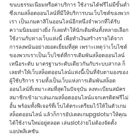
ขนบธรรมเนียมหรือค่าบริการ ใช้งานได้ฟรีไม่มีขั้นต่ำ
ซึ่งเกมสล็อตออนไลน์ที่มีให้บริการบนเว็บไซต์ของพวก
เรา เป็นเกมคาสิโนออนไลน์อีกหนึ่งจำพวกที่ได้รับ
ความนิยมอย่างยิ่ง ก็เลยทำให้นักเดิมพันทั้งหลายเลือก
ใช้งานกับทางเว็บแห่งนี้ เพื่อทำเงินสร้างรายได้จาก
การลงพนันอย่างยอดเยี่ยมที่สุด เพราะเหตุว่าเว็บไซต์
ของพวกเราเป็นเว็บไซต์ที่การเดิมพันสล็อตออนไลน์
เหนือระดับ มาตรฐานระดับเดียวกันกับระบบสากล ก็
เลยทำให้เว็บสล็อตออนไลน์แห่งนี้เป็นที่จับตามองของ
ผู้ใช้บริการ รวมทั้งเป็นเว็บแห่งการเดิมพันสล็อต
ออนไลน์ที่เหมาะสมที่สุดในปัจจุบัน ลงทะเบียนสมัคร
สมาชิกเข้ามาเล่นเกมสล็อตออนไลน์แจกเครดิตฟรีไม่
อั้น พร้อมทั้งฟีเจอร์ที่เว็บได้ตระเตรียมไว้ให้ในตัวเกม
สล็อตออนไลน์ แล้วก็การอัปเดตเกมpgslotมาให้คุณ
ได้ใช้งานใหม่อยู่ตลอด เล่นslotง่ายไม่ต้องจัดตั้ง
แอปพลิเคชัน