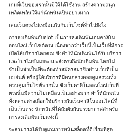
เกมที่เว็บของเรานั้นมีให้ได้ใช้งาน สร้างความสนุก
เพลิดเพลินให้แก่นักพนันเป็นอย่างมาก
เล่นเว็บตรงไม่เหมือนกันกับเว็บไซต์ทั่วไปยังไง
การลงเดิมพันกับslot เป็นการลงเดิมพันเกมคาสิโน
ออนไลน์เว็บไซต์ตรง เนื่องจากว่าเว็บนี้เป็นเว็บที่มีการ
เปิดให้บริการโดยตรง ซึ่งทำให้นักเดิมพันได้รับบริการ
และโปรโมชั่นเยอะแยะส่งตรงถึงนักเดิมพัน โดยไม่
จำเป็นจำเป็นที่จะต้องทำสมัครสมาชิกผ่านเว็บที่เป็น
เอเย่นต์ หรือผู้ให้บริการที่มีคนกลางคอยดูแลรวมทั้ง
ควบคุมเว็บไซต์พวกนั้น ซึ่งเว็บคาสิโนออนไลน์เว็บที่
ตรงนั้นมีความไม่เหมือนเป็นอย่างมาก ทำให้นักพนัน
ทั้งหลายต่างเลือกใช้บริการกับเว็บคาสิโนออนไลน์ที่
เป็นเว็บตรง นักพนันที่ได้สัมผัสกับบรรยากาศสำหรับ
การลงเดิมพันเว็บแห่งนี้
จะสามารถได้รับดูเกมการพนันสล็อตที่ดีเยี่ยมที่สุด