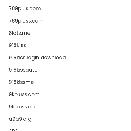
789plus.com
789pluss.com
8lots.me
918Kiss
918kiss login download
918kissauto
918kissme
9kpluss.com
9kpluss.com
a9a9.org