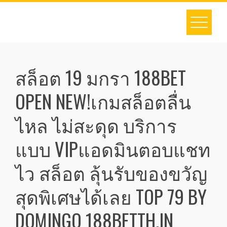
Skip
to
content
สล็อต 19 มกรา 188BET
OPEN NEW!เกมสล็อตลื่น
ไหล ไม่สะดุด บริการ
แบบ VIPแอดมินตอบแชท
ไว สล็อต ลุ้นรับของขวัญ
สุดพิเศษได้เลย TOP 79 BY
DOMINGO 188BETTH.IN