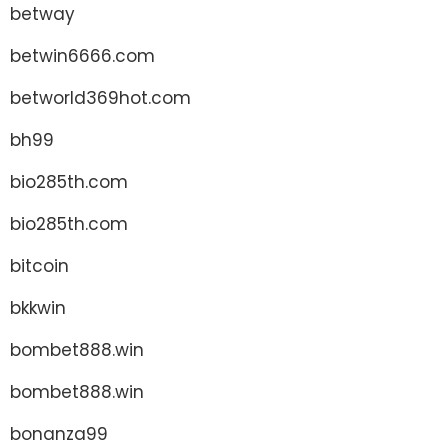
betway
betwin6666.com
betworld369hot.com
bh99
bio285th.com
bio285th.com
bitcoin
bkkwin
bombet888.win
bombet888.win
bonanza99