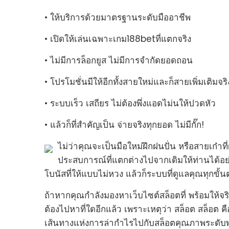
• ให้บริการด้วยมาตรฐานระดับมืออาชีพ
• เปิดให้เล่นเฉพาะเกม188betที่แตกจริง
• ไม่มีการล็อกยูส ไม่มีการจำกัดยอดถอน
• โปรโมชั่นมีให้อีกทั้งสายใหม่และก็สายเพิ่มเติมจริ
• ระบบเร็ว เสถียร ไม่ต้องพึ่งแอดไม่นให้ปวดหัว
• แล้วก็ที่สำคัญเป็น จ่ายจริงทุกยอด ไม่มีกั๊ก!
ไม่ว่าคุณจะเป็นมือใหม่ฝึกฝนปั่น หรือสายเก๋า
ประสบการณ์ที่แตกต่างไปจากเดิมให้ท่านได้อย่า
โบนัสที่ให้แบบไม่หวง แล้วก็ระบบที่ดูแลคุณทุกขั้
ถ้าหากคุณกำลังมองหาเว็บไซต์สล็อตที่ พร้อมให้จริง
ต้องไปหาที่ใดอีกแล้ว เพราะเหตุว่า สล็อต สล็อต ค
เส้นทางแห่งการล่ากำไรไปกับสล็อตคุณภาพระดับพรีเ