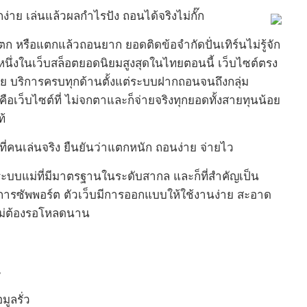
่าย เล่นแล้วผลกำไรปัง ถอนได้จริงไม่กั๊ก
่แตก หรือแตกแล้วถอนยาก ยอดติดข้อจำกัดปั่นเทิร์นไม่รู้จัก
หนึ่งในเว็บสล็อตยอดนิยมสูงสุดในไทยตอนนี้ เว็บไซต์ตรง
่าย บริการครบทุกด้านตั้งแต่ระบบฝากถอนจนถึงกลุ่ม
ือเว็บไซต์ที่ ไม่จกตาและก็จ่ายจริงทุกยอดทั้งสายทุนน้อย
ท้
ที่คนเล่นจริง ยืนยันว่าแตกหนัก ถอนง่าย จ่ายไว
ระบบแม่ที่มีมาตรฐานในระดับสากล และก็ที่สำคัญเป็น
็การซัพพอร์ต ตัวเว็บมีการออกแบบให้ใช้งานง่าย สะอาด
 ไม่ต้องรอโหลดนาน
%
ูลรั่ว