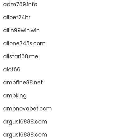
adm789.info
allbet24hr
allin99win.win
allone745s.com
allstar168.me
alot66
ambfine88.net
ambking
ambnovabet.com
argus16888.com
argus16888.com