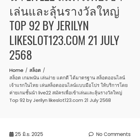
เล่นและลุ้นรางวัลใหญ่
TOP 92 BY JERILYN
LIKESLOT123.COM 21 JULY
2568
Home
สล็อต
สล็อต เกมพนัน เล่นง่าย แตกดี ได้มาตรฐาน สล็อตออนไลน์
เจ้าแรกในไทย เล่นสล็อตออนไลน์แบบมือโปร ให้บริการโดย
ค่ายเกมชั้นนำ live22 สมัครเพื่อเข้าเล่นและลุ้นรางวัลใหญ่
Top 92 by Jerilyn likeslot123.com 21 July 2568
25
มิ.ย. 2025
No Comments