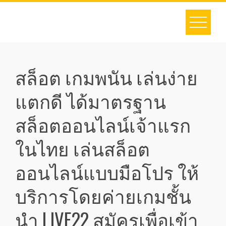
Skip
to
content
สล็อต เกมพนัน เล่นง่าย
แตกดี ได้มาตรฐาน
สล็อตออนไลน์เจ้าแรก
ในไทย เล่นสล็อต
ออนไลน์แบบมือโปร ให้
บริการโดยค่ายเกมชั้น
นำ LIVE22 สมัครเพื่อเข้า