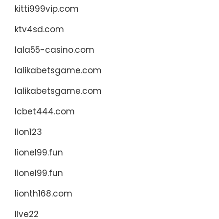
kitti999vip.com
ktv4sd.com
lala55-casino.com
lalikabetsgame.com
lalikabetsgame.com
lcbet444.com
lion123
lionel99.fun
lionel99.fun
lionth168.com
live22