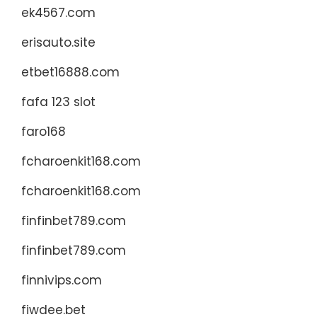
ek4567.com
erisauto.site
etbet16888.com
fafa 123 slot
faro168
fcharoenkit168.com
fcharoenkit168.com
finfinbet789.com
finfinbet789.com
finnivips.com
fiwdee.bet