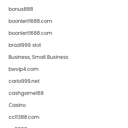
bonus888
boonlert1688.com
boonlert1688.com
brazil999 slot
Business, Small Business
bwvip4.com
carlo999.net
cashgame168
Casino
cc11388.com