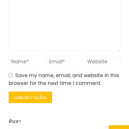
Save my name, email, and website in this
browser for the next time I comment.
ค้นหา