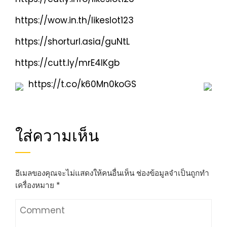
https://wow.in.th/likeslot123
https://shorturl.asia/guNtL
https://cutt.ly/mrE4lKgb
https://t.co/k60Mn0koGS
ใส่ความเห็น
อีเมลของคุณจะไม่แสดงให้คนอื่นเห็น
ช่องข้อมูลจำเป็นถูกทำ
เครื่องหมาย
*