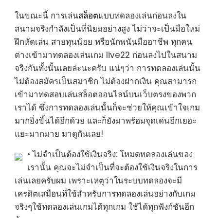
ในขณะนี้ การเล่น
สล็อต
แบบทดลองเล่นก่อนลงใน
สนามจริงกำลังเป็นที่นิยมอย่างสูง ไม่ว่าจะเป็นมือใหม่
ฝึกหัดเล่น สายทุนน้อย หรือนักพนันมืออาชีพ ทุกคน
ต่างเข้ามาทดลองเล่นเกม live22 ก่อนลงไปในสนาม
จริงกันทั้งนั้นเลยล่ะนะครับ แน่ๆว่า การทดลองเล่นนั้น
ไม่ต้องสมัครเป็นสมาชิก ไม่ต้องฝากเงิน คุณสามารถ
เข้ามาทดสอบเล่นสล็อตออนไลน์บนเว็บตรงของพวก
เราได้ ซึ่งการทดลองเล่นนั้นก็จะช่วยให้คุณเข้าใจเกม
มากยิ่งขึ้นได้อีกด้วย และก็ยังมาพร้อมจุดเด่นอีกเยอะ
แยะมากมาย มาดูกันเลย!
• ไม่จำเป็นต้องใช้เงินจริง: โหมดทดลองเล่นของ
เรานั้น คุณจะไม่จำเป็นที่จะต้องใช้เงินจริงในการ
เล่นเลยครับผม เพราะเหตุว่าในระบบทดลองจะมี
เครดิตเสมือนที่ใช้สำหรับการทดลองเล่นอย่างกับเกม
จริงๆใช้ทดลองเล่นเกมได้ทุกเกม ใช้ได้ทุกฟังก์ชันอีก