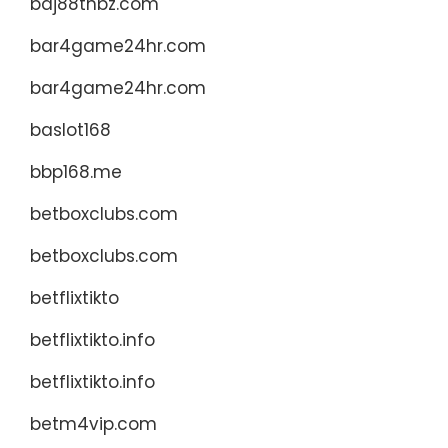
baj88thbz.com
bar4game24hr.com
bar4game24hr.com
baslot168
bbp168.me
betboxclubs.com
betboxclubs.com
betflixtikto
betflixtikto.info
betflixtikto.info
betm4vip.com