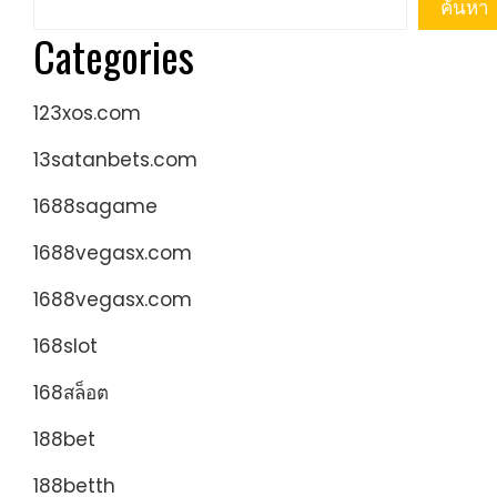
ค้นหา
Categories
123xos.com
13satanbets.com
1688sagame
1688vegasx.com
1688vegasx.com
168slot
168สล็อต
188bet
188betth