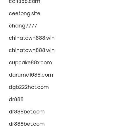
cc11388.com
ceetong.site
chang7777
chinatown888.win
chinatown888.win
cupcake88x.com
daruma1688.com
dgb222hot.com
dr888
dr888bet.com
dr888bet.com