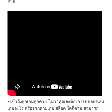
ด้วย
• เข้าถึงทุกเกมทุกค่าย: ไม่ว่าคุณจะต้องการทดลองเล่น
เกมอะไร หรือจากค่ายเกม สล็อต ใดก็ตาม สามารถ