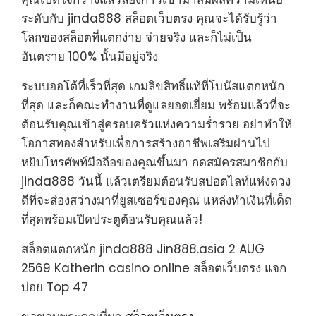
ระดับกับ jinda888 สล็อตเว็บตรง คุณจะได้รับรู้ว่า
โลกของสล็อตที่แตกง่าย จ่ายจริง และก็ไม่เป็น
อันตราย 100% นั้นมีอยู่จริง
ระบบออโต้ที่เร็วที่สุด เกมลิขสิทธิ์แท้ที่โบนัสแตกหนัก
ที่สุด และก็คณะทำงานที่ดูแลยอดเยี่ยม พร้อมแล้วที่จะ
ต้อนรับคุณเข้าสู่ครอบครัวแห่งความร่ำรวย อย่าทำให้
โอกาสทองสำหรับเพื่อการสร้างอาชีพเสริมผ่านไป
หยิบโทรศัพท์มือถือของคุณขึ้นมา กดสมัครสมาชิกกับ
jinda888 วันนี้ แล้วเตรียมต้อนรับสปอตไลท์แห่งดวง
ดีที่จะส่องสว่างมาที่ยูสเซอร์ของคุณ แหล่งทำเงินที่เด็ด
ที่สุดพร้อมเปิดประตูต้อนรับคุณแล้ว!
สล็อตแตกหนัก jinda888 Jin888.asia 2 AUG
2569 Katherin casino online สล็อตเว็บตรง แจก
บ่อย Top 47