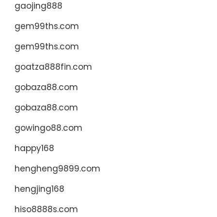
gaojing888
gem99ths.com
gem99ths.com
goatza888fin.com
gobaza88.com
gobaza88.com
gowingo88.com
happy168
hengheng9899.com
hengjing168
hiso8888s.com