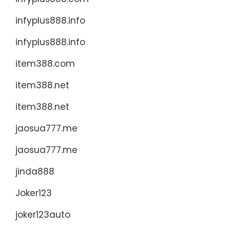
infyplus888.info
infyplus888.info
item388.com
item388.net
item388.net
jaosua777.me
jaosua777.me
jinda888
Joker123
joker123auto