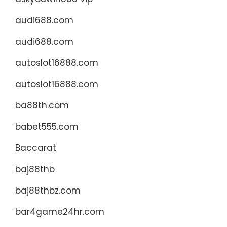
audi688.com
audi688.com
autoslot16888.com
autoslot16888.com
ba88th.com
babet555.com
Baccarat
baj88thb
baj88thbz.com
bar4game24hr.com