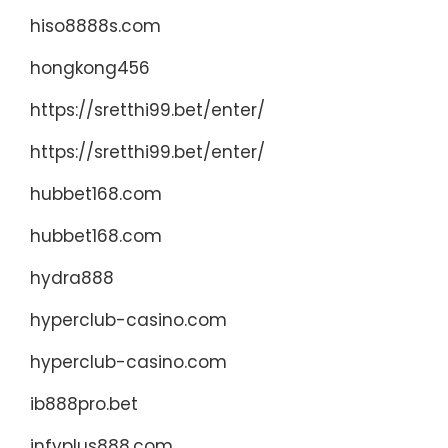
hiso8888s.com
hongkong456
https://sretthi99.bet/enter/
https://sretthi99.bet/enter/
hubbet168.com
hubbet168.com
hydra888
hyperclub-casino.com
hyperclub-casino.com
ib888pro.bet
infyplus888.com