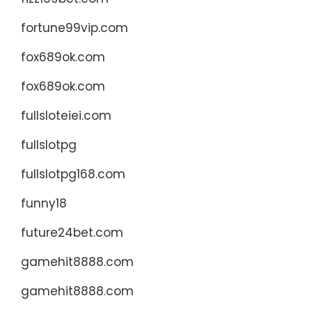
fortune99vip.com
fox689ok.com
fox689ok.com
fullsloteiei.com
fullslotpg
fullslotpg168.com
funny18
future24bet.com
gamehit8888.com
gamehit8888.com