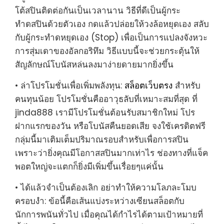
โต้สปินติดต่อกันเป็นเวลานาน วิธีที่ดีเป็นผู้กระ
ทำดสปินด้วยตัวเอง กดแล้วปล่อยให้วงล้อหยุดเอง สลับ
กับผู้กระทำดหยุดเอง (Stop) เพื่อเป็นการแปลงจังหวะ
การสุ่มเดาของอัลกอริทึม วิธีแบบนี้จะช่วยกระตุ้นให้
สัญลักษณ์โบนัสหล่นลงมาง่ายดายมากยิ่งขึ้น
• ล่าโปรโมชั่นเพื่อเพิ่มพลังทุน:
สล็อตเว็บตรง
สำหรับ
คนทุนน้อย โปรโมชั่นคืออาวุธลับที่เหมาะสมที่สุด ที่
jinda888 เรามีโปรโมชั่นต้อนรับสมาชิกใหม่ โปร
ฝากแรกของวัน หรือโบนัสคืนยอดเสีย จงใช้เครดิตฟรี
กลุ่มนี้มาเติมเต็มปริมาณรอบสำหรับเพื่อการสปิน
เพราะว่ายิ่งคุณมีโอกาสสปินมากเท่าไร ช่องทางที่แจ็ค
พอตใหญ่จะแตกก็ยิ่งมีเพิ่มขึ้นเรื่อยๆแค่นั้น
• ได้แล้วจำเป็นต้องเลิก อย่าทำให้ความโลภละโมบ
ครอบงำ: ข้อนี้คือเส้นแบ่งระหว่างเซียนสล็อตกับ
นักการพนันทั่วไป เมื่อคุณได้กำไรได้ตามเป้าหมายที่