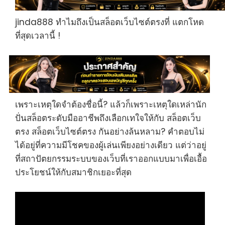
jinda888 ทำไมถึงเป็นสล็อตเว็บไซต์ตรงที่ แตกโหด
ที่สุดเวลานี้ !
เพราะเหตุใดจำต้องชื่อนี้? แล้วก็เพราะเหตุใดเหล่านัก
ปั่นสล็อตระดับมืออาชีพถึงเลือกเทใจให้กับ สล็อตเว็บ
ตรง สล็อตเว็บไซต์ตรง กันอย่างล้นหลาม? คำตอบไม่
ได้อยู่ที่ความมีโชคของผู้เล่นเพียงอย่างเดียว แต่ว่าอยู่
ที่สถาปัตยกรรมระบบของเว็บที่เราออกแบบมาเพื่อเอื้อ
ประโยชน์ให้กับสมาชิกเยอะที่สุด