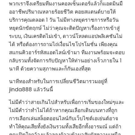
พวกเราจึงเตรียมทีมงานคอลเซ็นเตอร์แล้วก็แอดมินมื
ออาชีพปริมาณหลายร้อยชีวิต คอยสแตนด์บายให้
บริการคุณตลอด 1 วัน ไม่มีทางหยุดราชการหรือวัน
หยุดนักขัตฤกษ์ ไม่ว่าคุณจะติดปัญหาเรื่องการเข้าสู่
ระบบ, เงินเครดิตไม่เข้า, ดาวน์โหลดแอปพลิเคชันไม่
ได้ หรือต้องการถามไถ่เงื่อนไขโปรโมชั่น เพียงคุณ
สแกนคิวอาร์รหัสแอดไลน์เข้ามา ทีมงานพร้อมจะตอบ
กลับรวมทั้งจัดการกับปัญหาให้ท่านอย่างเร็วภายใน 1
นาที ด้วยความสุภาพและก็กันเองที่สุด
นาทีทองสำหรับในการเปลี่ยนชีวิตมารวมอยู่ที่
jinda888 แล้ววันนี้
ไม่มีคำว่าสายเกินไปสำหรับเพื่อการเริ่มของใหม่ๆและ
ไม่มีคำว่าทำไม่ได้ถ้าหากคุณเลือกเดินบนทางที่ถูก
การเลือกเล่นสล็อตออนไลน์กับเว็บไซต์เอเย่นต์อาจ
ทำให้คุณเสียทั้งยังเงินรวมทั้งเสียอีกทั้งอารมณ์ แต่ถ้า
คุณเปิดใจกว้างแล้วลองก้าวเข้ามาสัมผัสความเหนือ