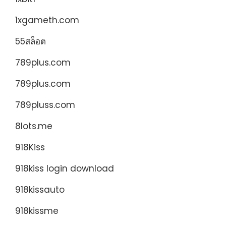
1xgameth.com
55สล็อต
789plus.com
789plus.com
789pluss.com
8lots.me
918Kiss
918kiss login download
918kissauto
918kissme