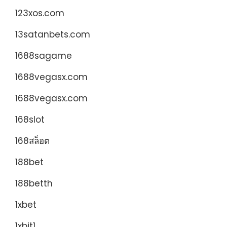
123xos.com
13satanbets.com
1688sagame
1688vegasx.com
1688vegasx.com
168slot
168สล็อต
188bet
188betth
1xbet
1xbit1