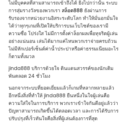
ไม่มีบุคคลที่สามสามารถเข้าถึงได้ ยิ่งไปกว่านั้น ระบบ
การสุ่มรางวัลของพวกเรา
สล็อต888
ยังผ่านการ
รับรองจากหน่วยงานอิสระระดับโลก ทำให้มั่นอกมั่นใจ
ได้ว่าทุกๆเกมที่เปิดให้บริการบนเว็บไซต์ของเรามี
ความซื่อ โปร่งใส ไม่มีการตั้งค่าล็อกผลเพื่อทุจริตผู้เล่น
อย่างแน่นอน เล่นได้มากแค่ไหนพวกเราจ่ายครบถ้วน
ไม่มีหักเปอร์เซ็นต์ค่าน้ำประปาหรือค่าธรรมเนียมอะไร
ก็ตามทั้งมวล
jinda888 บริการด้วยใจ ดินแดนสวรรค์ของนักเดิม
พันตลอด 24 ชั่วโมง
นอกจากระบบที่ยอดเยี่ยมแล้วก็เกมที่หลากหลายแล้ว
อีกหนึ่งสิ่งที่ทำให้ jinda888 ยืนหนึ่งในใจผู้เล่นคือ
ความใส่ใจในการบริการ พวกเราเข้าใจกันดีอยู่แล้วว่า
ปัญหาสามารถเกิดขึ้นได้ตลอดเวลา และการได้รับการ
ปรับปรุงที่เร็วทันใจคือสิ่งที่ผู้เล่นต้องการที่สุด