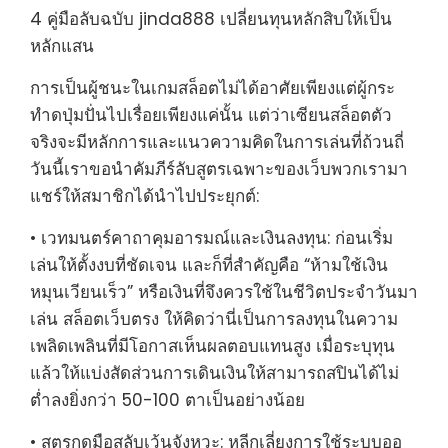
4 คู่มือลับฉบับ jinda888 เปลี่ยนทุนหลักสิบให้เป็น
หลักแสน
การเป็นผู้ชนะในเกมสล็อตไม่ได้อาศัยเพียงแต่ผู้กระ
ทำดปุ่มปั่นไปเรื่อยเพียงแค่นั้น แต่ว่าเซียนสล็อตตัว
จริงจะมีหลักการและแนวความคิดในการเล่นที่ถ้วนถี่
วันนี้เราขอนำคัมภีร์ลับสูตรเฉพาะของเว็บพวกเรามา
แชร์ให้สมาชิกได้นำไปประยุกต์:
• เวทมนตร์คาถาคุมอารมณ์และเงินลงทุน: ก่อนเริ่ม
เล่นให้ตั้งงบที่ชัดเจน และก็ที่สำคัญคือ “ห้ามใช้เงิน
หมุนเวียนเร็ว” หรือเงินที่จึงควรใช้ในชีวิตประจำวันมา
เล่น สล็อตเว็บตรง ให้คิดว่านี่เป็นการลงทุนในความ
เพลิดเพลินที่มีโอกาสเห็นผลตอบแทนสูง เมื่อระบุทุน
แล้วให้แบ่งสัดส่วนการเดินเงินให้สามารถสปินได้ไม่
ต่ำลงยิ่งกว่า 50-100 ตาเป็นอย่างน้อย
• สูตรกดมือสลับเว้นจังหวะ: หลีกเลี่ยงการใช้ระบบออ