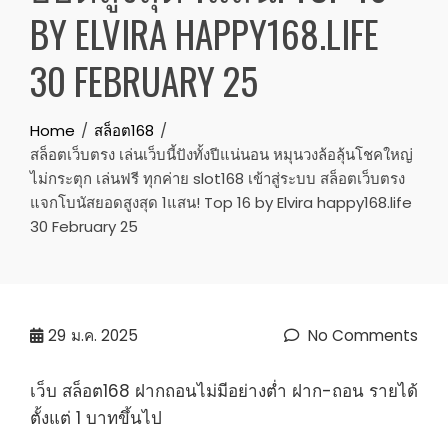
BY ELVIRA HAPPY168.LIFE
30 FEBRUARY 25
Home
สล็อต168
สล็อตเว็บตรง เล่นเว็บนี้ปังทั้งปีแน่นอน หมุนวงล้อลุ้นโชคใหญ่
ไม่กระตุก เล่นฟรี ทุกค่าย slot168 เข้าสู่ระบบ สล็อตเว็บตรง
แจกโบนัสยอดสูงสุด 1แสน! Top 16 by Elvira happy168.life
30 February 25
29
ม.ค. 2025
No Comments
เว็บ สล็อต168 ฝากถอนไม่มีอย่างต่ำ ฝาก-ถอน รายได้
ตั้งแต่ 1 บาทขึ้นไป