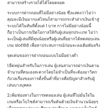
สามารถสร้างรายได้ได้โดยตลอด
ระบบการฝากถอนที่ไม่มีอย่างน้อย ซึ่งแสดงว่าไม่ว่า
คุณจะมีเงินมากแค่ไหนก็สามารถกระทำฝากเงินเข้าสู่
ระบบได้ในทันทีตั้งแต่ 1 บาท การไม่มีอย่างน้อยนี้
ถือว่าเป็นการเปิดโอกาสให้กับผู้เล่นทุกประเภท ไม่ว่า
จะเป็นผู้เล่นที่มีทุนน้อยหรือผู้เล่นที่อยากได้ทดสอบเล่น
เกม slot168 เพื่อหาประสบการณ์ก่อนจะลงเดิมพันจริง
จุดเด่นของการฝากถอนแบบไม่มีอย่างต่ำ
1.ยืดหยุ่นสำหรับในการเล่น ผู้เล่นสามารถฝากเงินตาม
จำนวนที่ตนเองสะดวกโดยไม่จำเป็นที่จะต้องมาวิตก
กังวลเรื่องของการตั้งขั้นต่ำที่อาจคือปัญหาสำหรับผู้
เล่นบางบุคคล
2.เพิ่มช่องทางในการทดลองเล่น ผู้เล่นที่ไม่มั่นใจใน
เกมหรือเว็บไซต์สามารถเริ่มต้นด้วยเงินจำนวนน้อยๆ