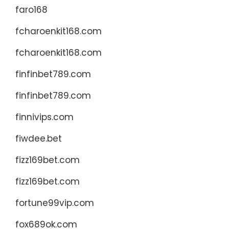
faro168
fcharoenkit168.com
fcharoenkit168.com
finfinbet789.com
finfinbet789.com
finnivips.com
fiwdee.bet
fizz169bet.com
fizz169bet.com
fortune99vip.com
fox689ok.com