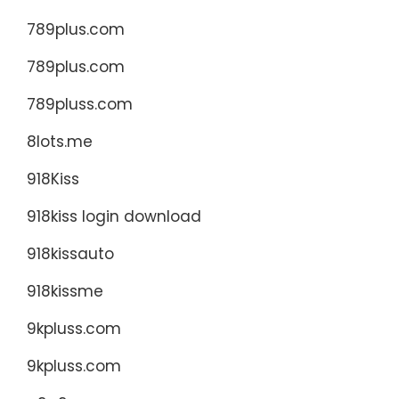
789plus.com
789plus.com
789pluss.com
8lots.me
918Kiss
918kiss login download
918kissauto
918kissme
9kpluss.com
9kpluss.com