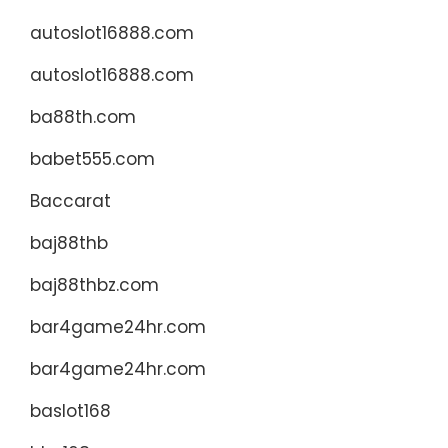
autoslot16888.com
autoslot16888.com
ba88th.com
babet555.com
Baccarat
baj88thb
baj88thbz.com
bar4game24hr.com
bar4game24hr.com
baslot168