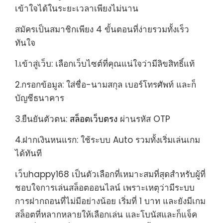
เข้าใจได้ในระยะเวลาเพียงไม่นาน
สมัครเป็นสมาชิกเพียง 4 ขั้นตอนที่ง่ายรวมทั้งเร็ว
ทันใจ
1.เข้าสู่เว็บ: เลือกเว็บไซต์ที่คุณแน่ใจว่ามีลิขสิทธิ์แท้
2.กรอกข้อมูล: ใส่ชื่อ-นามสกุล เบอร์โทรศัพท์ และก็
บัญชีธนาคาร
3.ยืนยันตัวตน:
สล็อตเว็บตรง
ผ่านรหัส OTP
4.ฝากเงินหนแรก: ใช้ระบบ Auto รวมทั้งเริ่มเล่นเกม
ได้ทันที
เว็บhappy168 เป็นตัวเลือกที่เหมาะสมที่สุดสำหรับผู้ที่
ชอบใจการเล่นสล็อตออนไลน์ เพราะเหตุว่ามีระบบ
การฝากถอนที่ไม่มีอย่างน้อย เริ่มที่ 1 บาท และยังมีเกม
สล็อตที่หลากหลายให้เลือกเล่น และโบนัสและก็แจ็ค