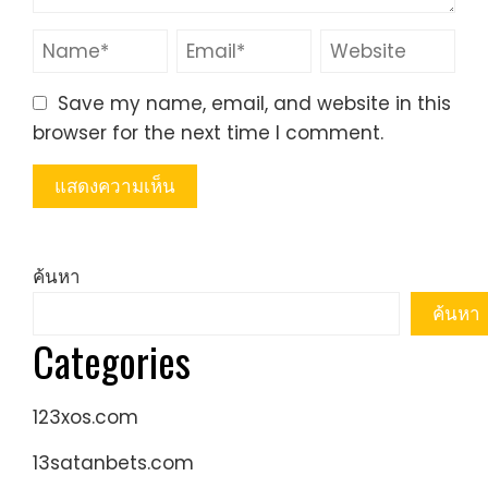
Save my name, email, and website in this
browser for the next time I comment.
ค้นหา
ค้นหา
Categories
123xos.com
13satanbets.com