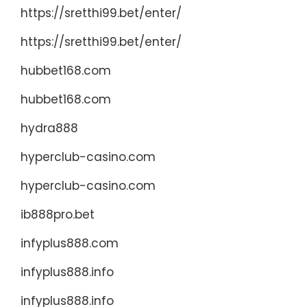
https://sretthi99.bet/enter/
https://sretthi99.bet/enter/
hubbet168.com
hubbet168.com
hydra888
hyperclub-casino.com
hyperclub-casino.com
ib888pro.bet
infyplus888.com
infyplus888.info
infyplus888.info