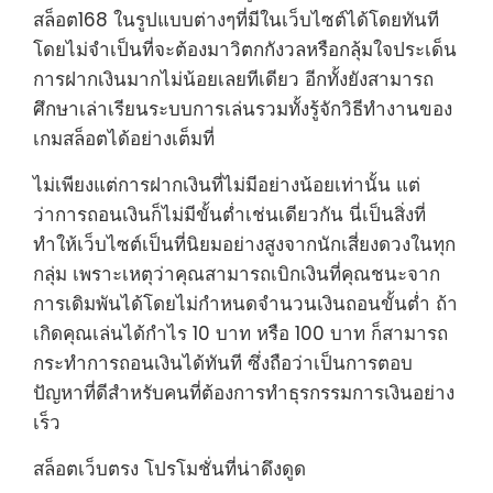
สล็อต168 ในรูปแบบต่างๆที่มีในเว็บไซต์ได้โดยทันที
โดยไม่จำเป็นที่จะต้องมาวิตกกังวลหรือกลุ้มใจประเด็น
การฝากเงินมากไม่น้อยเลยทีเดียว อีกทั้งยังสามารถ
ศึกษาเล่าเรียนระบบการเล่นรวมทั้งรู้จักวิธีทำงานของ
เกมสล็อตได้อย่างเต็มที่
ไม่เพียงแต่การฝากเงินที่ไม่มีอย่างน้อยเท่านั้น แต่
ว่าการถอนเงินก็ไม่มีขั้นต่ำเช่นเดียวกัน นี่เป็นสิ่งที่
ทำให้เว็บไซต์เป็นที่นิยมอย่างสูงจากนักเสี่ยงดวงในทุก
กลุ่ม เพราะเหตุว่าคุณสามารถเบิกเงินที่คุณชนะจาก
การเดิมพันได้โดยไม่กำหนดจำนวนเงินถอนขั้นต่ำ ถ้า
เกิดคุณเล่นได้กำไร 10 บาท หรือ 100 บาท ก็สามารถ
กระทำการถอนเงินได้ทันที ซึ่งถือว่าเป็นการตอบ
ปัญหาที่ดีสำหรับคนที่ต้องการทำธุรกรรมการเงินอย่าง
เร็ว
สล็อตเว็บตรง โปรโมชั่นที่น่าดึงดูด