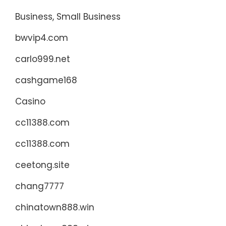
Business, Small Business
bwvip4.com
carlo999.net
cashgame168
Casino
cc11388.com
cc11388.com
ceetong.site
chang7777
chinatown888.win