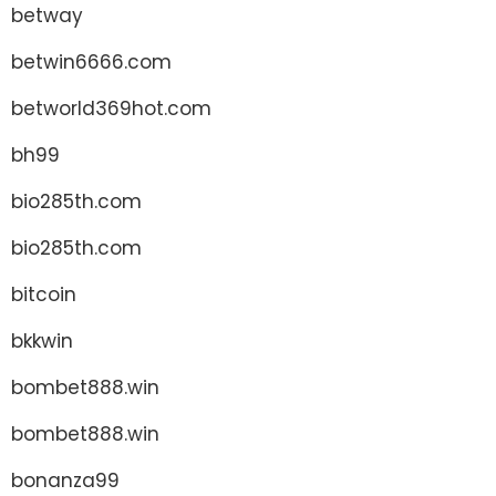
betway
betwin6666.com
betworld369hot.com
bh99
bio285th.com
bio285th.com
bitcoin
bkkwin
bombet888.win
bombet888.win
bonanza99