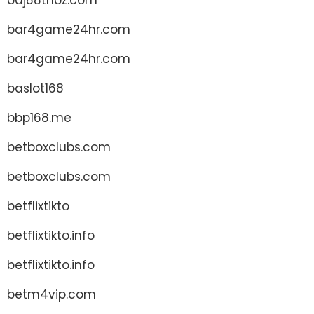
baj88thbz.com
bar4game24hr.com
bar4game24hr.com
baslot168
bbp168.me
betboxclubs.com
betboxclubs.com
betflixtikto
betflixtikto.info
betflixtikto.info
betm4vip.com