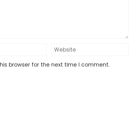
his browser for the next time I comment.