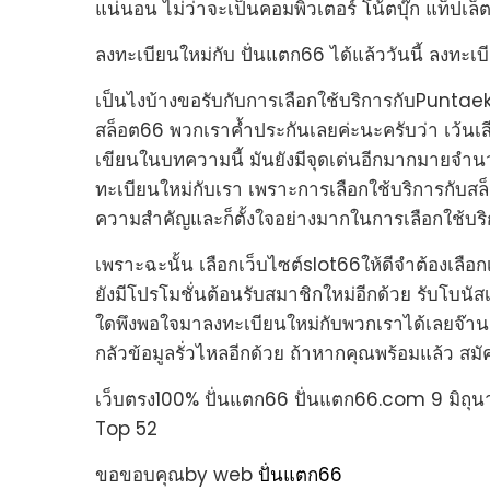
แน่นอน ไม่ว่าจะเป็นคอมพิวเตอร์ โน้ตบุ๊ก แท็ปเ
ลงทะเบียนใหม่กับ ปั่นแตก66 ได้แล้ววันนี้ ลงทะเบ
เป็นไงบ้างขอรับกับการเลือกใช้บริการกับPuntaek66เ
สล็อต66 พวกเราค้ำประกันเลยค่ะนะครับว่า เว้นเสี
เขียนในบทความนี้ มันยังมีจุดเด่นอีกมากมายจำนว
ทะเบียนใหม่กับเรา เพราะการเลือกใช้บริการกับสล็อต
ความสำคัญและก็ตั้งใจอย่างมากในการเลือกใช้บริ
เพราะฉะนั้น เลือกเว็บไซต์slot66ให้ดีจำต้องเลือก
ยังมีโปรโมชั่นต้อนรับสมาชิกใหม่อีกด้วย รับโบนัสเค
ใดพึงพอใจมาลงทะเบียนใหม่กับพวกเราได้เลยจ๊านะค
กลัวข้อมูลรั่วไหลอีกด้วย ถ้าหากคุณพร้อมแล้ว สมั
เว็บตรง100% ปั่นแตก66 ปั่นแตก66.com 9 มิถุน
Top 52
ขอขอบคุณby web
ปั่นแตก66