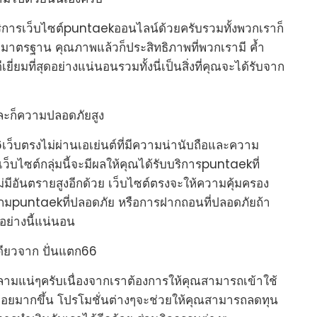
ริการเว็บไซต์puntaekออนไลน์ด้วยครับรวมทั้งพวกเราก็
ด้วยมาตรฐาน คุณภาพแล้วก็ประสิทธิภาพที่พวกเรามี ค้ำ
ยี่ยมที่สุดอย่างแน่นอนรวมทั้งนี่เป็นสิ่งที่คุณจะได้รับจาก
อและก็ความปลอดภัยสูง
ว็บตรงไม่ผ่านเอเย่นต์ที่มีความน่านับถือและความ
เว็บไซต์กลุ่มนี้จะมีผลให้คุณได้รับบริการpuntaekที่
ไม่มีอันตรายสูงอีกด้วย เว็บไซต์ตรงจะให้ความคุ้มครอง
นเกมpuntaekที่ปลอดภัย หรือการฝากถอนที่ปลอดภัยถ้า
อย่างนี้แน่นอน
เดียวจาก ปั่นแตก66
ามแน่ๆครับเนื่องจากเราต้องการให้คุณสามารถเข้าใช้
จอยมากขึ้น โปรโมชั่นต่างๆจะช่วยให้คุณสามารถลดทุน