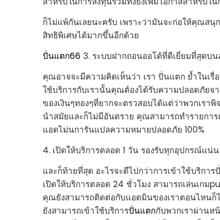
สำหรับในการลงทุนรวมทั้งยังเพิ่มโอกาสสำหรับในก
ก็ไม่แพ้กันเลยนะครับ เพราะว่ามันจะก่อให้คุณสนุ
สิทธิพิเศษได้มากขึ้นอีกด้วย
ปั่นแตก66
3. ระบบฝากถอนออโต้ที่ดีเยี่ยมที่สุดบ
คุณอาจจะมีความคิดเห็นว่า เรา ปั่นแตก ย้ำในเร
ใช้บริการกับเรานั้นคุณต้องได้รับความปลอดภัยจากก
ของเงินๆทองๆที่ยากจะตรวสอบได้แต่ว่าพวกเราพิ
นำสมัยและก็ไม่มีอันตราย คุณสามารถทำรายการต่า
แอดไม่นการันแปลความหมายปลอดภัย 100%
4. เปิดให้บริการตลอด 1 วัน รองรับทุกอุปกรณ์แน่
และก็ท้ายที่สุด อะไรจะดีไปกว่าการเข้าใช้บริการ
เปิดให้บริการตลอด 24 ชั่วโมง สามารถเล่นเกมpu
คุณยังสามารถติดต่อกับแอดมินของเราตอนไหนก็ได้อ
ยังสามารถเข้าใช้บริการ
ปั่นแตก
กับพวกเราผ่านหน้า