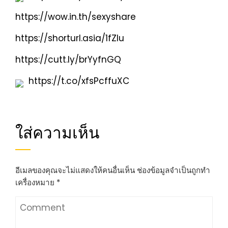
https://wow.in.th/sexyshare
https://shorturl.asia/1fZlu
https://cutt.ly/brYyfnGQ
https://t.co/xfsPcffuXC
ใส่ความเห็น
อีเมลของคุณจะไม่แสดงให้คนอื่นเห็น
ช่องข้อมูลจำเป็นถูกทำ
เครื่องหมาย
*