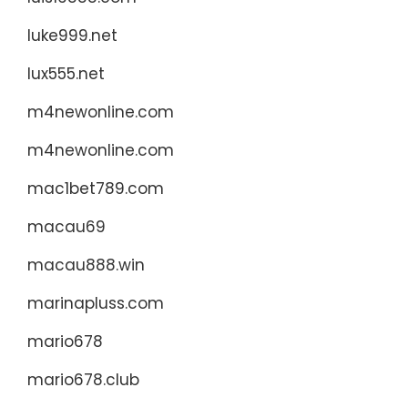
luke999.net
lux555.net
m4newonline.com
m4newonline.com
mac1bet789.com
macau69
macau888.win
marinapluss.com
mario678
mario678.club