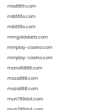
mia88th.com
mib555s.com
mib555s.com
mmgoldsbets.com
mmplay-casino.com
mmplay-casino.com
mono16888.com
moza888.com
moza888.com
mun789slot.com
mun789slot.com