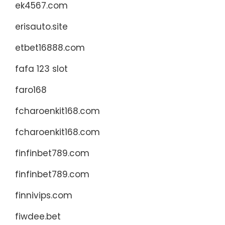
ek4567.com
erisauto.site
etbet16888.com
fafa 123 slot
faro168
fcharoenkit168.com
fcharoenkit168.com
finfinbet789.com
finfinbet789.com
finnivips.com
fiwdee.bet