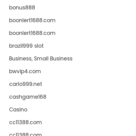
bonus888
boonlert1688.com
boonlert1688.com
brazil999 slot
Business, Small Business
bwvip4.com
carlo999.net
cashgame168
Casino
cc11388.com
cc11388.com