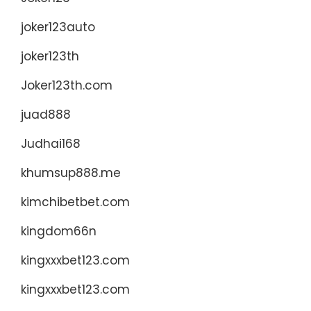
joker123auto
joker123th
Joker123th.com
juad888
Judhai168
khumsup888.me
kimchibetbet.com
kingdom66n
kingxxxbet123.com
kingxxxbet123.com