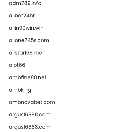
adm789.info
allbet24hr
allin99win.win
allone745s.com
allstar168.me
alot66
ambfine88.net
ambking
ambnovabet.com
argus16888.com
argus16888.com