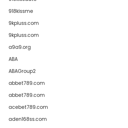
918kissme
9kpluss.com
9kpluss.com
a9a9.org
ABA
ABAGroup2
abbet789.com
abbet789.com
acebet789.com
aden168ss.com