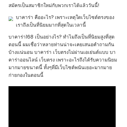
สมัครเป็นสมาชิกใหม่กับพวกเราได้แล้ววันนี้!
บาคาร่า คืออะไร? เพราะเหตุใดเว็บไซต์ตรงของ
เราถึงเป็นที่นิยมมากที่สุดในเวลานี้
บาคาร่า168 เป็นอย่างไร? ทำไมถึงเป็นที่นิยมสูงที่สุด
ตอนนี้ ผมเชื่อว่าหลายท่านน่าจะเคยเสนอคำถามกัน
บ้างแน่นอน บาคาร่า เว็บตรงไม่ผ่านเอเย่นต์แบบ บา
คาร่าออนไลน์ เว็บตรง เพราะอะไรถึงได้รับความนิยม
มากมายขนาดนี้ ทั้งๆที่มีเว็บไซต์พนันเยอะมากมาย
ก่ายกองในตอนนี้