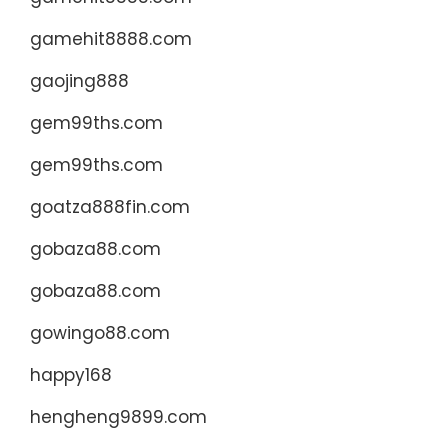
gamehit8888.com
gaojing888
gem99ths.com
gem99ths.com
goatza888fin.com
gobaza88.com
gobaza88.com
gowingo88.com
happy168
hengheng9899.com