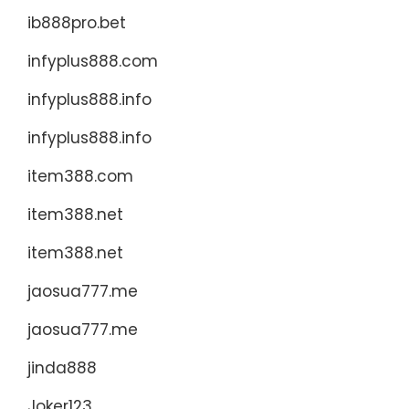
ib888pro.bet
infyplus888.com
infyplus888.info
infyplus888.info
item388.com
item388.net
item388.net
jaosua777.me
jaosua777.me
jinda888
Joker123