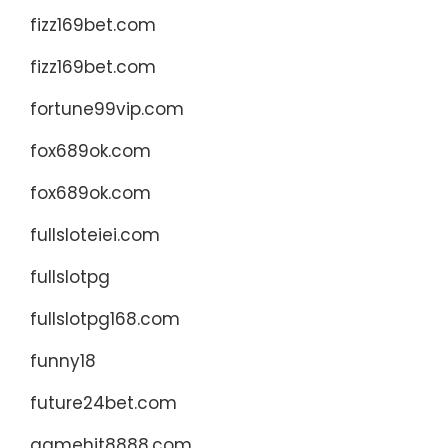
fizz169bet.com
fizz169bet.com
fortune99vip.com
fox689ok.com
fox689ok.com
fullsloteiei.com
fullslotpg
fullslotpg168.com
funny18
future24bet.com
gamehit8888.com