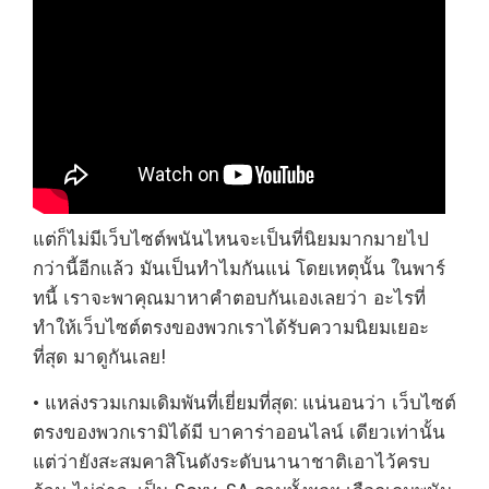
แต่ก็ไม่มีเว็บไซต์พนันไหนจะเป็นที่นิยมมากมายไป
กว่านี้อีกแล้ว มันเป็นทำไมกันแน่ โดยเหตุนั้น ในพาร์
ทนี้ เราจะพาคุณมาหาคำตอบกันเองเลยว่า อะไรที่
ทำให้เว็บไซต์ตรงของพวกเราได้รับความนิยมเยอะ
ที่สุด มาดูกันเลย!
• แหล่งรวมเกมเดิมพันที่เยี่ยมที่สุด: แน่นอนว่า เว็บไซต์
ตรงของพวกเรามิได้มี บาคาร่าออนไลน์ เดียวเท่านั้น
แต่ว่ายังสะสมคาสิโนดังระดับนานาชาติเอาไว้ครบ