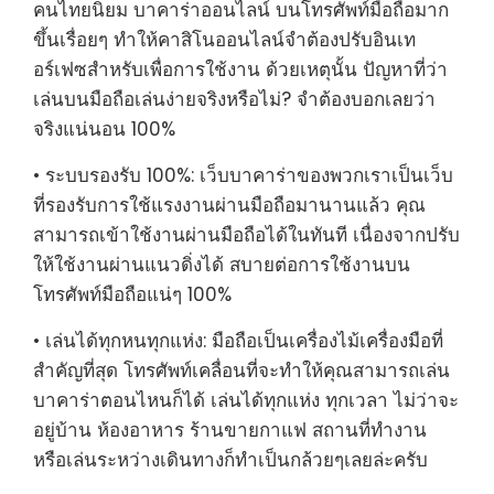
คนไทยนิยม บาคาร่าออนไลน์ บนโทรศัพท์มือถือมาก
ขึ้นเรื่อยๆ ทำให้คาสิโนออนไลน์จำต้องปรับอินเท
อร์เฟซสำหรับเพื่อการใช้งาน ด้วยเหตุนั้น ปัญหาที่ว่า
เล่นบนมือถือเล่นง่ายจริงหรือไม่? จำต้องบอกเลยว่า
จริงแน่นอน 100%
• ระบบรองรับ 100%: เว็บบาคาร่าของพวกเราเป็นเว็บ
ที่รองรับการใช้แรงงานผ่านมือถือมานานแล้ว คุณ
สามารถเข้าใช้งานผ่านมือถือได้ในทันที เนื่องจากปรับ
ให้ใช้งานผ่านแนวดิ่งได้ สบายต่อการใช้งานบน
โทรศัพท์มือถือแน่ๆ 100%
• เล่นได้ทุกหนทุกแห่ง: มือถือเป็นเครื่องไม้เครื่องมือที่
สำคัญที่สุด โทรศัพท์เคลื่อนที่จะทำให้คุณสามารถเล่น
บาคาร่าตอนไหนก็ได้ เล่นได้ทุกแห่ง ทุกเวลา ไม่ว่าจะ
อยู่บ้าน ห้องอาหาร ร้านขายกาแฟ สถานที่ทำงาน
หรือเล่นระหว่างเดินทางก็ทำเป็นกล้วยๆเลยล่ะครับ