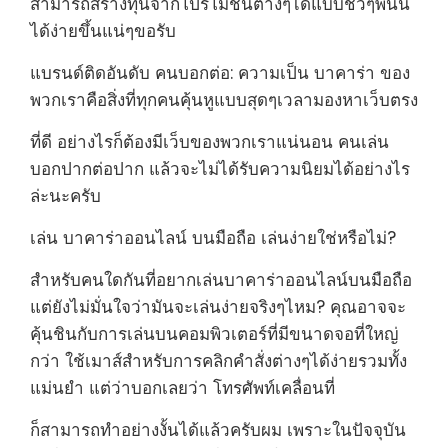
สามารถสร้างทุนจากโปรโมชั่นต่างๆได้แบบชิวๆพนัน
ได้ง่ายขึ้นแน่ๆขอรับ
แบรนด์ติดอันดับ คนบอกต่อ: ความเป็น บาคาร่า ของ
พวกเราคือสิ่งที่ทุกคนคุ้นหูแบบสุดๆเวลามองหาเว็บตรง
ที่ดี อย่างไรก็ต้องมีเว็บของพวกเราแน่นอน คนเล่น
บอกปากต่อปาก แล้วจะไม่ได้รับความนิยมได้อย่างไร
ล่ะนะครับ
เล่น บาคาร่าออนไลน์ บนมือถือ เล่นง่ายใช่หรือไม่?
สำหรับคนใดกันที่อยากเล่นบาคาร่าออนไลน์บนมือถือ
แต่ยังไม่มั่นใจว่ามันจะเล่นง่ายจริงๆไหม? คุณอาจจะ
คุ้นชินกับการเล่นบนคอมพิวเตอร์ที่มีขนาดจอที่ใหญ่
กว่า ใช้เมาส์สำหรับการคลิกคำสั่งต่างๆได้ง่ายรวมทั้ง
แม่นยำ แต่ว่าบอกเลยว่า โทรศัพท์เคลื่อนที่
ก็สามารถทำอย่างงั้นได้แล้วครับผม เพราะในปัจจุบัน