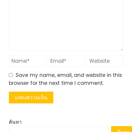
Save my name, email, and website in this
browser for the next time I comment.
ค้นหา
ค้นหา