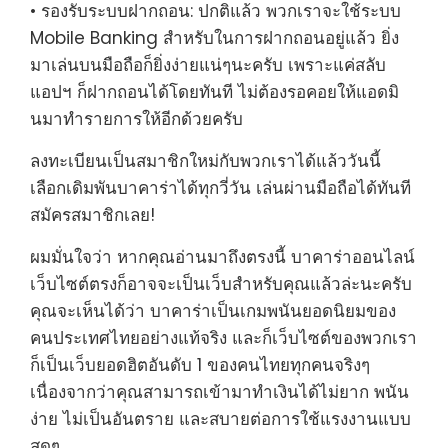
• รองรับระบบฝากถอน: ปกติแล้ว พวกเราจะใช้ระบบ
Mobile Banking สำหรับในการฝากถอนอยู่แล้ว ยิ่ง
มาเล่นบนมือถือก็ยิ่งง่ายแน่ๆนะครับ เพราะแค่สลับ
แอปฯ ก็ฝากถอนได้โดยทันที ไม่ต้องรอคอยให้แอดมิ
นมาทำรายการให้อีกด้วยครับ
ลงทะเบียนเป็นสมาชิกใหม่กับพวกเราได้แล้ววันนี้
เลือกเดิมพันบาคาร่าได้ทุกวี่วัน เล่นผ่านมือถือได้ทันที
สมัครสมาชิกเลย!
ผมมั่นใจว่า หากคุณอ่านมาถึงตรงนี้ บาคาร่าออนไลน์
เว็บไซต์ตรงก็อาจจะเป็นเว็บสำหรับคุณแล้วล่ะนะครับ
คุณจะเห็นได้ว่า บาคาร่าเป็นเกมพนันยอดนิยมของ
คนประเทศไทยอย่างแท้จริง และก็เว็บไซต์ของพวกเรา
ก็เป็นเว็บยอดฮิตอันดับ 1 ของคนไทยทุกคนจริงๆ
เนื่องจากว่าคุณสามารถเข้ามาทำเงินได้ไม่ยาก พนัน
ง่าย ไม่เป็นอันตราย และสบายต่อการใช้แรงงานแบบ
สุดๆ