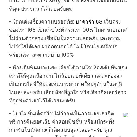
ถ้วน ไม่ว่าจะเป็น Sexy, SA รวมทั้งฯลฯ เลือกเกมพนัน
ที่คุณปรารถนาได้เลยครับผม
• โดดเด่นเรื่องความปลอดภัย:
บาคาร่า168
เว็บตรง
ของเรา 168 เป็นเว็บไซต์ตรงแท้ 100% ไม่ผ่านเอเย่นต์
ไม่ผ่านตัวกลาง เชื่อมั่นในความปลอดภัยและความ
โปร่งใสได้เลย ฝากถอนออโต้ ไม่มีโดนโกงหรือบก
พร่องแน่ๆ สะดวกสบาย 100%
• ห้องเดิมพันเยอะแยะ เลือกได้ตามใจ: ห้องเดิมพันของ
เรามีให้คุณเลือกมากไม่น้อยเลยทีเดียว แต่ละห้องจะ
เป็นการไลฟ์ให้มองเห็นบรรยากาศใหม่ๆด้านในคาสิ
โนเลยล่ะขอรับ เลือกห้องที่ถูกใจ หรือเลือกดีลเลอร์สาว
ที่ถูกชะตาเอาไว้ได้เลยนะครับ
• โปรโมชั่นเด็ดจริง: ไม่ว่าจะเป็นการแจกเครดิต
ฟรี การคืนยอดเสีย ค่าคอมมิชชั่น หรือแม้กระทั้ง
การรับโบนัสต่างๆก็เด็ดแบบสุดๆเลยล่ะครับ คุณ