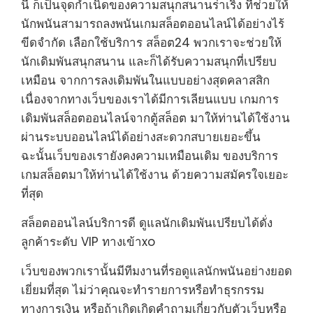
นี้ ก็เป็นจุดกำเนิดของความสนุกสนานร่าเริง ที่ช่วยให้
นักพนันสามารถลงพนันเกมสล็อตออนไลน์ได้อย่างไร้
ขีดจำกัด เลือกใช้บริการ สล็อต24 พวกเราจะช่วยให้
นักเดิมพันสนุกสนาน และก็ได้รับความสนุกที่เปรียบ
เหมือน จากการลงเดิมพันในแบบอย่างสุดคลาสสิก
เนื่องจากทางเว็บของเราได้มีการเลียนแบบ เกมการ
เดิมพันสล็อตออนไลน์จากตู้สล็อต มาให้ท่านได้ใช้งาน
ผ่านระบบออนไลน์ได้อย่างสะดวกสบายเยอะขึ้น
ฉะนั้นเว็บของเรายังคงความเหมือนเดิม ของบริการ
เกมสล็อตมาให้ท่านได้ใช้งาน ด้วยความสมัครใจเยอะ
ที่สุด
สล็อตออนไลน์บริการดี ดูแลนักเดิมพันเปรียบได้ดั่ง
ลูกค้าระดับ VIP ทางเข้าxo
เว็บของพวกเรานั้นมีทีมงานที่รอดูแลนักพนันอย่างยอด
เยี่ยมที่สุด ไม่ว่าคุณจะทำรายการหรือทำธุรกรรม
ทางการเงิน หรือถ้าเกิดเกิดคำถามเกี่ยวกับตัวเว็บหรือ