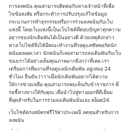
การลงพนัน คุณสามารถติดต่อกับทางเจ้าหน้าที่เพื่อ
ไขข้อสงสัย หรือกระทำการปรับปรุงแก้ไขข้อมูล
กระบวนการทำธุรกรรมหรือการร่วมลงพนันกับเว็บ
แห่งนี้ โดยเว็บแห่งนี้เป็นเว็บไซต์ที่ตอบปัญหาทุกความ
อยากของนักเดิมพันได้เป็นอย่างดี ด้วยเหตุดังกล่าว
ทางเว็บไซต์จึงได้มีคณะทำงานที่รอดูแลซัพพอร์ตนัก
พนันตลอดเวลา นักพนันก็เลยสามารถลงเดิมพันกับเว็บ
ของเราได้อย่างเต็มคุณภาพมากยิ่งกว่าที่เคย เรา
เตรียมการทีมงานที่รอดูแลนักเดิมพัน อยู่เสมอ 24
ชั่วโมง ยืนยันว่าว่าเมื่อนักเดิมพันอยากได้ความ
ให้การช่วยเหลือ คุณสามารถพบเห็นกับข้าราชการ พี่
รอชี้ทางทางให้กับคุณ เพื่อนำไปสู่ทางออกที่ดีเยี่ยม
ที่สุดสำหรับในการร่วมลงเดิมพันนั่นเอง สล็อต24
เว็บไซต์ตรงสมัครฟรีไร้ค่าประเพณี ลดทุนสำหรับการ
ลงพนัน