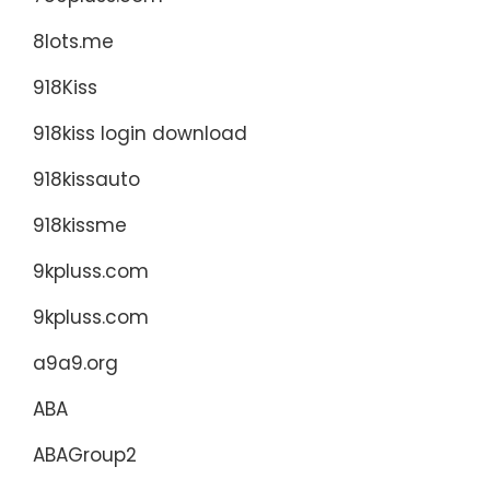
8lots.me
918Kiss
918kiss login download
918kissauto
918kissme
9kpluss.com
9kpluss.com
a9a9.org
ABA
ABAGroup2