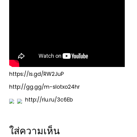
https://is.gd/RW2JuP
http://gg.gg/m-slotxo24hr
http://rlu.ru/3c6Eb
ใส่ความเห็น