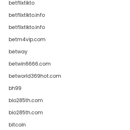
betflixtikto
betflixtikto.info
betflixtikto.info
betm4vip.com
betway
betwin6666.com
betworld369hot.com
bh99
bio285th.com
bio285th.com
bitcoin