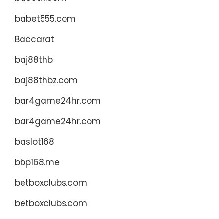
babet555.com
Baccarat
baj88thb
baj88thbz.com
bar4game24hr.com
bar4game24hr.com
baslot168
bbp168.me
betboxclubs.com
betboxclubs.com