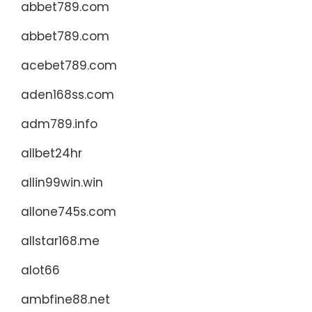
abbet789.com
abbet789.com
acebet789.com
aden168ss.com
adm789.info
allbet24hr
allin99win.win
allone745s.com
allstar168.me
alot66
ambfine88.net