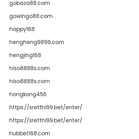
gobaza88.com
gowingo88.com
happy168
hengheng9899.com
hengjing168
hiso8888s.com
hiso8888s.com
hongkong456
https://sretthi99.bet/enter/
https://sretthi99.bet/enter/
hubbet168.com