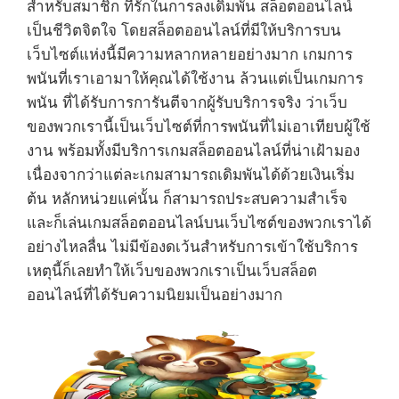
สำหรับสมาชิก ที่รักในการลงเดิมพัน สล็อตออนไลน์
เป็นชีวิตจิตใจ โดยสล็อตออนไลน์ที่มีให้บริการบน
เว็บไซต์แห่งนี้มีความหลากหลายอย่างมาก เกมการ
พนันที่เราเอามาให้คุณได้ใช้งาน ล้วนแต่เป็นเกมการ
พนัน ที่ได้รับการการันตีจากผู้รับบริการจริง ว่าเว็บ
ของพวกเรานี้เป็นเว็บไซต์ที่การพนันที่ไม่เอาเทียบผู้ใช้
งาน พร้อมทั้งมีบริการเกมสล็อตออนไลน์ที่น่าเฝ้ามอง
เนื่องจากว่าแต่ละเกมสามารถเดิมพันได้ด้วยเงินเริ่ม
ต้น หลักหน่วยแค่นั้น ก็สามารถประสบความสำเร็จ
และก็เล่นเกมสล็อตออนไลน์บนเว็บไซต์ของพวกเราได้
อย่างไหลลื่น ไม่มีข้องดเว้นสำหรับการเข้าใช้บริการ
เหตุนี้ก็เลยทำให้เว็บของพวกเราเป็นเว็บสล็อต
ออนไลน์ที่ได้รับความนิยมเป็นอย่างมาก