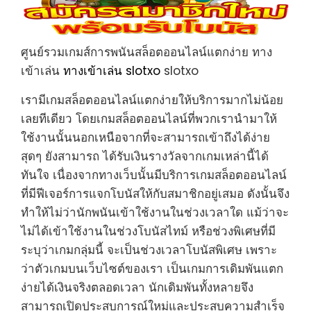
ศูนย์รวมเกมส์การพนันสล็อตออนไลน์แตกง่าย ทาง
เข้าเล่น
ทางเข้าเล่น slotxo
slotxo
เรามีเกมสล็อตออนไลน์แตกง่ายให้บริการมากไม่น้อย
เลยทีเดียว โดยเกมสล็อตออนไลน์ที่พวกเรานำมาให้
ใช้งานนั้นนอกเหนือจากที่จะสามารถเข้าถึงได้ง่าย
สุดๆ ยังสามารถ ได้รับเงินรางวัลจากเกมเหล่านี้ได้
ทันใจ เนื่องจากทางเว็บนั้นมีบริการเกมสล็อตออนไลน์
ที่มีฟีเจอร์การแจกโบนัสให้กับสมาชิกอยู่เสมอ ดังนั้นจึง
ทำให้ไม่ว่านักพนันเข้าใช้งานในช่วงเวลาใด แม้ว่าจะ
ไม่ได้เข้าใช้งานในช่วงโบนัสไทม์ หรือช่วงพิเศษที่มี
ระบุว่าเกมกลุ่มนี้ จะเป็นช่วงเวลาโบนัสพิเศษ เพราะ
ว่าตัวเกมบนเว็บไซต์ของเรา เป็นเกมการเดิมพันแตก
ง่ายได้เงินจริงตลอดเวลา นักเดิมพันทั้งหลายจึง
สามารถเปิดประสบการณ์ใหม่และประสบความสำเร็จ