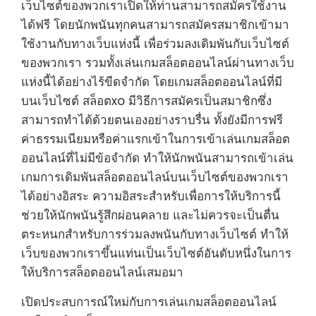
เว็บไซต์ของพวกเราเปิดให้ท่านสามารถสมัครใช้งาน
ได้ฟรี โดยนักพนันทุกคนสามารถสมัครสมาชิกเข้ามา
ใช้งานกับทางเว็บแห่งนี้ เพื่อร่วมลงเดิมพันกับเว็บไซต์
ของพวกเรา รวมทั้งเล่นเกมสล็อตออนไลน์ผ่านทางเว็บ
แห่งนี้ได้อย่างไร้ขีดจำกัด โดยเกมสล็อตออนไลน์ที่มี
บนเว็บไซต์ สล็อตxo มีวิธีการสมัครเป็นสมาชิกซึ่ง
สามารถทำได้ด้วยตนเองอย่างราบรื่น ทั้งยังมีการฟรี
ค่าธรรมเนียมหรือค่าแรกเข้าในการเข้าเล่นเกมสล็อต
ออนไลน์ที่ไม่มีข้อจำกัด ทำให้นักพนันสามารถเข้าเล่น
เกมการเดิมพันสล็อตออนไลน์บนเว็บไซต์ของพวกเรา
ได้อย่างอิสระ ความอิสระสำหรับเพื่อการให้บริการนี้
ช่วยให้นักพนันรู้สึกผ่อนคลาย และไม่ควรจะเป็นตื่น
ตระหนกสำหรับการร่วมลงพนันกับทางเว็บไซต์ ทำให้
เว็บของพวกเราขึ้นแท่นเป็นเว็บไซต์อันดับหนึ่งในการ
ให้บริการสล็อตออนไลน์เสมอมา
เปิดประสบการณ์ใหม่กับการเล่นเกมสล็อตออนไลน์