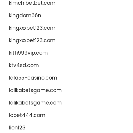
kimchibetbet.com
kingdom66n
kingxxxbet123.com
kingxxxbet123.com
kitti999vip.com
ktv4sd.com
lala55-casino.com
lalikabetsgame.com
lalikabetsgame.com
lcbet444.com
lion123