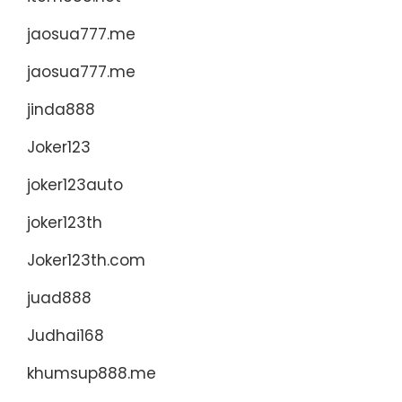
jaosua777.me
jaosua777.me
jinda888
Joker123
joker123auto
joker123th
Joker123th.com
juad888
Judhai168
khumsup888.me