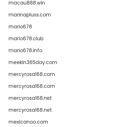
macau888.win
marinapluss.com
mario678
mario678.club
mario678.info
meekin365day.com
mercyrosa168.com
mercyrosa168.com
mercyrosa168.net
mercyrosa168.net
mexicanoo.com