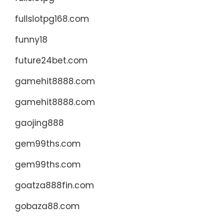
fullslotpg168.com
funny18
future24bet.com
gamehit8888.com
gamehit8888.com
gaojing888
gem99ths.com
gem99ths.com
goatza888fin.com
gobaza88.com