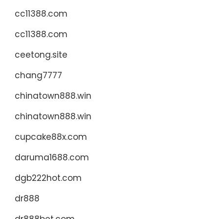
cc11388.com
cc11388.com
ceetong.site
chang7777
chinatown888.win
chinatown888.win
cupcake88x.com
daruma1688.com
dgb222hot.com
dr888