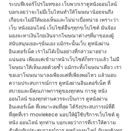
ระบบฟีเจอร์โปรโมทของ เว็บพวกเราดูหนังออนไลน์
บอกเลยว่าจะไม่มีเว็บไหนทำให้โฆษณาน้อยจนถึง
เกือบจะไม่มีให้มองเห็นและไม่น่าเบื่อหน่าย เพราะว่า
เว็บ หนังออนไลน์ เว็บไซต์อื่นๆทุกๆเว็บไซต์ มันจ้อง
มองจะหาเงินโกยเงินจากโฆษณาต่างๆที่มาขอลงผู้
สนับสนุนเยอะๆนั่นเอง แม้กระนั้นเว็บ ดูหนังผ่าน
อินเตอร์เน็ต เราไม่ได้เป็นอย่างที่กล่าวมาอย่าง
แน่นอน เพียงแค่เข้ามาหน้าเว็บไซต์ก็ทราบแล้ว ไม่มี
โฆษณาให้เห็นเลยด้วยซ้ำ แม้กระทั้งโฆษณาเดียว เรา
ขอเอาโฆษณามาลงเพียงแค่ที่เพียงพอไหว แล้วมอบ
ความประสบการณ์การ ดูหนังผ่านอินเตอร์เน็ต ที่
สบายและมีคุณภาพการดูของทุกคน การดู หนัง
ออนไลน์ ของทุกท่านควรจะเป็นการ ดูหนังผ่าน
อินเตอร์เน็ต ที่เหมาะสมที่สุด ได้รังประสบการณ์ที่ดี
ที่สุดที่เรา moviekece มอบให้ผู้ใช้บริการเว็บไซต์ ดู
หนัง ออนไลน์ ทุกท่าน บอกเลยว่าการที่เราให้ความ
สำคัญกับประสบการณ์การ ดูหนังออนไลน์ กับลูกค้าทุก