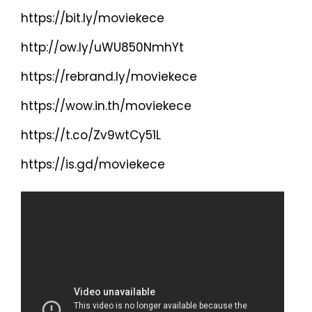
https://bit.ly/moviekece
http://ow.ly/uWU850NmhYt
https://rebrand.ly/moviekece
https://wow.in.th/moviekece
https://t.co/Zv9wtCy51L
https://is.gd/moviekece