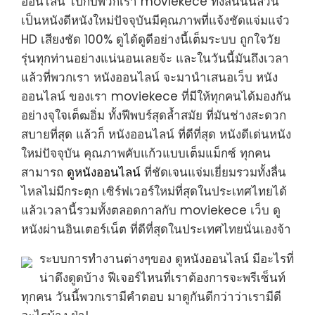
ออนไลน์ ไปกับพวกเรา moviekece ทั้งสิ้นนั้นล้วน
เป็นหนังดีหนังใหม่ปัจจุบันมีคุณภาพที่แจ้งชัดแจ่มแจ๋ว
HD เสียงชัด 100% ดูได้ดูดีอย่างนี้เต็มระบบ ถูกใจวัย
รุ่นทุกท่านอย่างแน่นอนเลยจ้ะ และในวันนี้มันถึงเวลา
แล้วที่พวกเรา หนังออนไลน์ จะมานำเสนอเว็บ หนัง
ออนไลน์ ของเรา moviekece ที่มีให้ทุกคนได้มองกัน
อย่างจุใจเต็ฒอิ่ม ทั้งฟีพบร์สุดล้ำสมัย ที่มันช่างสะดวก
สบายที่สุด แล้วก็ หนังออนไลน์ ที่ดีที่สุด หนังดีเด่นหนัง
ใหม่ปัจจุบัน คุณภาพคับแก้วแบบเต็มแม็กซ์ ทุกคน
สามารถ
ดูหนังออนไลน์
ที่ชัดเจนแจ่มเยี่ยมรวมทั้งลื่น
ไหลไม่มีกระตุก เซิร์ฟเวอร์ใหม่ที่สุดในประเทศไทยได้
แล้วเวลานี้รวมทั้งตลอดกาลกับ moviekece เว็บ ดู
หนังผ่านอินเตอร์เน็ต ที่ดีที่สุดในประเทศไทยนั่นเองจ้า
ระบบการทำงานต่างๆของ ดูหนังออนไลน์ มีอะไรที่
น่าดึงดูดบ้าง ฟีเจอร์ไหนที่เราต้องการจะพรีเซ็นท์
ทุกคน วันนี้พวกเรามีคำตอบ มาดูกันดีกว่าว่าเรามีดี