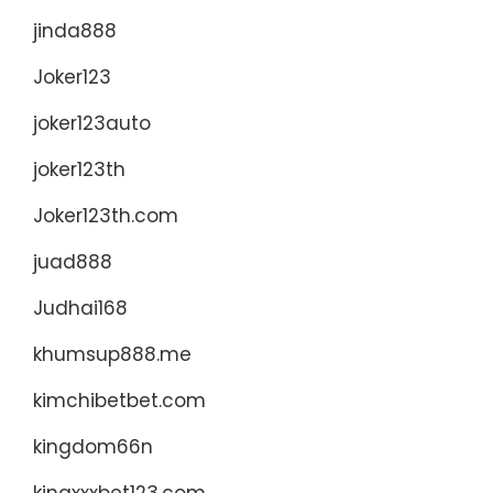
jinda888
Joker123
joker123auto
joker123th
Joker123th.com
juad888
Judhai168
khumsup888.me
kimchibetbet.com
kingdom66n