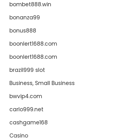
bombet888.win
bonanza99
bonus888
boonlert1688.com
boonlert1688.com
brazil999 slot
Business, Small Business
bwvip4.com
carlo999.net
cashgame168
Casino