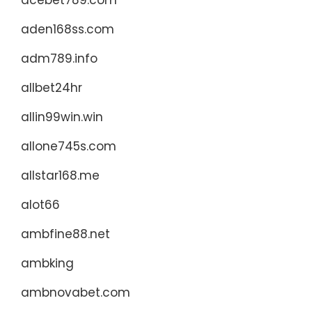
acebet789.com
aden168ss.com
adm789.info
allbet24hr
allin99win.win
allone745s.com
allstar168.me
alot66
ambfine88.net
ambking
ambnovabet.com