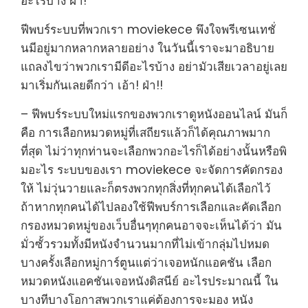
อะไรบ้าง ฝ่า!
ฟีพบร์ระบบที่พวกเรา moviekece พึงใจพรีเซนเทชั่
นมีอยู่มากหลากหลายอย่าง ในวันนี้เราจะมาอธิบาย
แถลงไขว่าพวกเรามีดีอะไรบ้าง อย่ามัวเสียเวลาอยู่เลย
มาเริ่มกันเลยดีกว่า เอ้า! ฝ่า!!
– ฟีพบร์ระบบใหม่แรกของพวกเราดูหนังออนไลน์ มันก็
คือ การเลือกหมวดหมู่ที่เสถียรแล้วก็ได้คุณภาพมาก
ที่สุด ไม่ว่าทุกท่านจะเลือกพวกอะไรก็ได้อย่างนั้นหรือพิ
มอะไร ระบบของเรา moviekece จะจัดการคัดกรอง
ให้ ไม่วุ่นวายและก็ตรงพวกทุกสิ่งที่ทุกคนได้เลือกไว้
ถ้าหากทุกคนได้ไปลองใช้ฟีพบร์การเลือกและคัดเลือก
กรองหมวดหมู่ของเว็บอื่นๆทุกคนอาจจะเห็นได้ว่า มัน
มั่วซั้วรวมทั้งมีหนังจำนวนมากที่ไม่เข้ากลุ่มไปหมด
บางครั้งเลือกหมู่การ์ตูนแต่ว่าเจอหนักแอคชัน เลือก
หมวดหนังแอคชันเจอหนังดิสนีย์ อะไรประมาณนี้ ใน
บางทีบางโอกาสพวกเราแค่ต้องการจะมอง หนัง