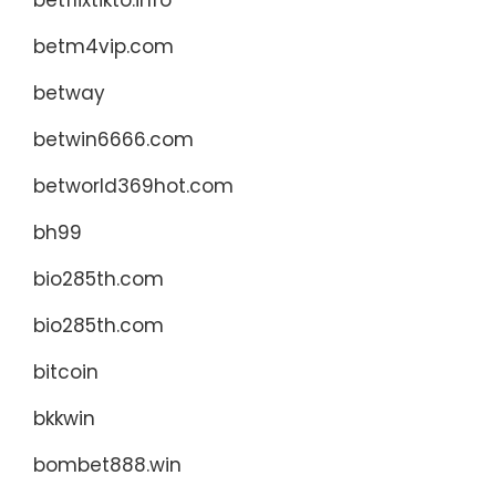
betflixtikto.info
betm4vip.com
betway
betwin6666.com
betworld369hot.com
bh99
bio285th.com
bio285th.com
bitcoin
bkkwin
bombet888.win