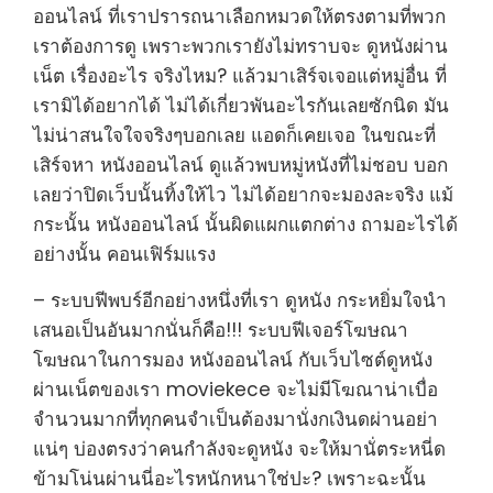
ออนไลน์ ที่เราปรารถนาเลือกหมวดให้ตรงตามที่พวก
เราต้องการดู เพราะพวกเรายังไม่ทราบจะ ดูหนังผ่าน
เน็ต เรื่องอะไร จริงไหม? แล้วมาเสิร์จเจอแต่หมู่อื่น ที่
เรามิได้อยากได้ ไม่ได้เกี่ยวพันอะไรกันเลยซักนิด มัน
ไม่น่าสนใจใจจริงๆบอกเลย แอดก็เคยเจอ ในขณะที่
เสิร์จหา หนังออนไลน์ ดูแล้วพบหมู่หนังที่ไม่ชอบ บอก
เลยว่าปิดเว็บนั้นทิ้งให้ไว ไม่ได้อยากจะมองละจริง แม้
กระนั้น หนังออนไลน์ นั้นผิดแผกแตกต่าง ถามอะไรได้
อย่างนั้น คอนเฟิร์มแรง
– ระบบฟีพบร์อีกอย่างหนึ่งที่เรา ดูหนัง กระหยิ่มใจนำ
เสนอเป็นอันมากนั่นก็คือ!!! ระบบฟีเจอร์โฆษณา
โฆษณาในการมอง หนังออนไลน์ กับเว็บไซต์ดูหนัง
ผ่านเน็ตของเรา moviekece จะไม่มีโฆณาน่าเบื่อ
จำนวนมากที่ทุกคนจำเป็นต้องมานั่งกเงินดผ่านอย่า
แน่ๆ บ่องตรงว่าคนกำลังจะดูหนัง จะให้มานั่ตระหนี่ด
ข้ามโน่นผ่านนี่อะไรหนักหนาใช่ปะ? เพราะฉะนั้น