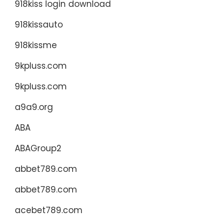
918kiss login download
918kissauto
918kissme
9kpluss.com
9kpluss.com
a9a9.org
ABA
ABAGroup2
abbet789.com
abbet789.com
acebet789.com