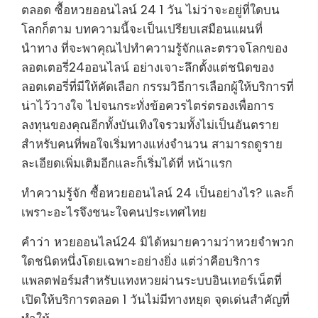
ตลอด ซื้อหวยออนไลน์ 24 1 วัน ไม่ว่าจะอยู่ที่ใดบน
โลกก็ตาม บทความนี้จะเป็นเปรียบเสมือนแผนที่
นำทาง ที่จะพาคุณไปทำความรู้จักและตรวจโลกของ
ลอตเตอรี่24ออนไลน์ อย่างเจาะลึกตั้งแต่ชนิดของ
ลอตเตอรี่ที่มีให้คัดเลือก กรรมวิธีการเลือกผู้ให้บริการที่
น่าไว้วางใจ ไปจนกระทั่งข้อควรไตร่ตรองเพื่อการ
ลงทุนของคุณอีกทั้งบันเทิงใจรวมทั้งไม่เป็นอันตราย
สำหรับคนที่พอใจเริ่มทางแห่งจำนวน สามารถดูราย
ละเอียดเพิ่มเติมอีกและก็เริ่มได้ที่ หน้าแรก
ทำความรู้จัก ซื้อหวยออนไลน์ 24 เป็นอย่างไร? และก็
เพราะอะไรจึงชนะใจคนประเทศไทย
คำว่า หวยออนไลน์24 มิได้หมายความว่าหวยจำพวก
ใดชนิดหนึ่งโดยเฉพาะอย่างยิ่ง แต่ว่าคือบริการ
แพลตฟอร์มสำหรับแทงหวยผ่านระบบอินเทอร์เน็ตที่
เปิดให้บริการตลอด 1 วันไม่มีทางหยุด จุดเด่นสำคัญที่