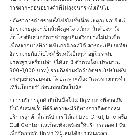
การฝาก-ถอนอย่างต่ำที่ไม่สูงจนกระทั่งเกินไป
• อัตราการจ่ายรวมทั้งโปรโมชั่นที่สมเหตุสมผล: ถึงแม้
อัตราจ่ายสูงจะเป็นสิ่งดึงดูดใจ แม้กระนั้นต้องระวัง
เว็บไซต์ที่เสนออัตราจ่ายสูงเกินจริงอย่างไม่น่าเชื่อ
เนื่องจากบางทีอาจเป็นกลฉ้อฉลได้ ควรจะเปรียบเทียบ
อัตราจ่ายกับเว็บไซต์ชั้นหนึ่งอื่นๆว่าอยู่ในระดับ
มาตรฐานหรือเปล่า (ได้แก่ 3 ตัวตรงโดยประมาณ
900-1,000 บาท) รวมถึงอ่านข้อจำกัดของโปรโมชั่น
ต่างๆอย่างรอบคอบ โดยเฉพาะเรื่อง “แนวทางการทำ
เทิร์นโอเวอร์” ก่อนถอนเงินโบนัส
• การบริการลูกค้าที่เป็นมือโปร: ปัญหาบางทีอาจเกิด
ขึ้นได้เสมอเว็บที่ดีจึงควรจะมีวิถีทางการติดต่อกลุ่ม
บริการลูกค้าที่นานัปการ ได้แก่ Live Chat, Line หรือ
Call Center และก็จะต้องพร้อมให้บริการตลอด 1 วัน
เพื่อจัดการกับปัญหาให้ผู้เล่นได้อย่างทันเวลา