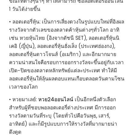
ขณะที่ต่างๆนาๆ ทำให้สามารถ ซื้อลอตเตอรี่ออนไลน์
1 วันได้ง่ายขึ้น
• ลอตเตอรี่หุ้น: เป็นการเสี่ยงดวงในรูปแบบใหม่ที่อิงผล
รางวัลจากตัวเลขของตลาดค้าหุ้นต่างๆทั่วโลก อาทิ
เช่น หวยหุ้นไทย (อิงจากดัชนี SET), ลอตเตอรี่หุ้นนิ
เคอิ (ญี่ปุ่น), ลอตเตอรี่หุ้นฮั่งเส็ง (ประเทศฮ่องกง),
ลอตเตอรี่หุ้นดาวโจนส์ (อเมริกา) และอีกมากมาย
ความน่าสนใจคือรอบการออกรางวัลจะขึ้นอยู่กับเวลา
เปิด-ปิดของตลาดหลักทรัพย์แต่ละประเทศ ทำให้มี
ลอตเตอรี่หุ้นให้ลุ้นผลตอบแทนเกือบตลอดวันตามโซน
เวลาของโลก
• หวยมาเลย์:
หวย24ออนไลน์
เป็นอีกหนึ่งตัวเลือก
สำหรับผู้ที่ชอบพอลอตเตอรี่ต่างประเทศ มีการออก
รางวัลตามวันที่ระบุ (โดยทั่วไปคือวันพุธ, เสาร์,
อาทิตย์) และก็มีรูปแบบการให้รางวัลที่มากมายน่า
ดึงดูด