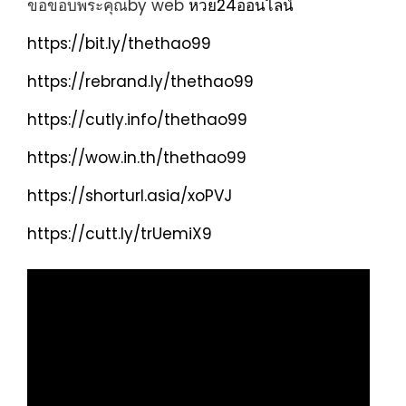
ขอขอบพระคุณby web
หวย24ออนไลน์
https://bit.ly/thethao99
https://rebrand.ly/thethao99
https://cutly.info/thethao99
https://wow.in.th/thethao99
https://shorturl.asia/xoPVJ
https://cutt.ly/trUemiX9