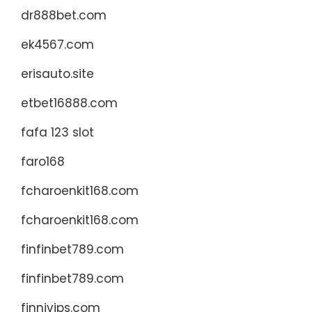
dr888bet.com
ek4567.com
erisauto.site
etbet16888.com
fafa 123 slot
faro168
fcharoenkit168.com
fcharoenkit168.com
finfinbet789.com
finfinbet789.com
finnivips.com