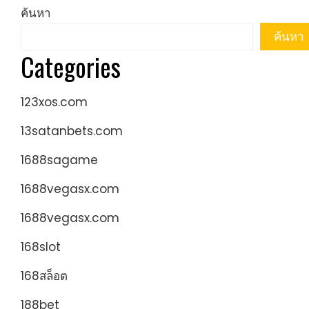
ค้นหา
ค้นหา
Categories
123xos.com
13satanbets.com
1688sagame
1688vegasx.com
1688vegasx.com
168slot
168สล็อต
188bet