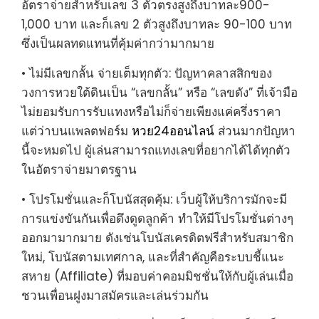
อัตราจ่ายสำหรับเลข 3 ตัวตรงสูงถึงบาทละ900-
1,000 บาท และก็เลข 2 ตัวสูงถึงบาทละ 90-100 บาท
ซึ่งเป็นผลทดแทนที่คุ้มค่ากว่ามากมาย
• ไม่มีเลขกลั้น จ่ายเต็มทุกตัว: ปัญหาคลาสสิกของ
วงการหวยใต้ดินเป็น “เลขกลั้น” หรือ “เลขดัง” ที่เจ้ามือ
ไม่ยอมรับการรับแทงหรือไม่ก็จ่ายเพียงแค่ครึ่งราคา
แต่ว่าบนแพลตฟอร์ม
หวย24ออนไลน์
ส่วนมากปัญหา
นี้จะหมดไป ผู้เล่นสามารถแทงเลขที่อยากได้ได้ทุกตัว
ในอัตราจ่ายมาตรฐาน
• โปรโมชั่นและก็โบนัสสุดคุ้ม: เว็บผู้ให้บริการมักจะมี
การแข่งขันกันเพื่อดึงดูดลูกค้า ทำให้มีโปรโมชั่นต่างๆ
ออกมามากมาย ดังเช่นโบนัสเครดิตฟรีสำหรับสมาชิก
ใหม่, โบนัสตามเทศกาล, และที่สำคัญคือระบบชี้แนะ
สหาย (Affiliate) ที่มอบค่าคอมมิชชั่นให้กับผู้เล่นเมื่อ
ชวนเพื่อนฝูงมาสมัครและเล่นร่วมกัน