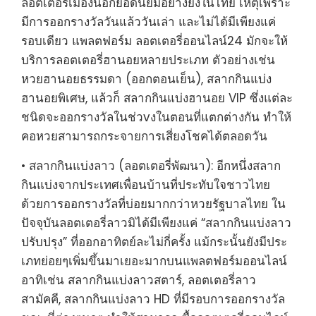
ลอตเตอรี่เมืองนอกยอดนิยมอย่างยิ่งในไทย เหตุเพราะ
มีการออกรางวัลวันแล้ววันเล่า และไม่ได้มีเพียงแค่
รอบเดียว แพลตฟอร์ม ลอตเตอรี่ออนไลน์24 มักจะให้
บริการลอตเตอรี่ฮานอยหลายประเภท ตัวอย่างเช่น
หวยฮานอยธรรมดา (ออกตอนเย็น), สลากกินแบ่ง
ฮานอยพิเศษ, แล้วก็ สลากกินแบ่งฮานอย VIP ซึ่งแต่ละ
ชนิดจะออกรางวัลในช่วvงในตอนที่แตกต่างกัน ทำให้
คอหวยสามารถกระจายการเสี่ยงโชคได้ตลอดวัน
• สลากกินแบ่งลาว (ลอตเตอรี่พัฒนา): อีกหนึ่งสลาก
กินแบ่งจากประเทศเพื่อนบ้านที่ประทับใจชาวไทย
ด้วยการออกรางวัลที่บ่อยมากกว่าหวยรัฐบาลไทย ใน
ปัจจุบันลอตเตอรี่ลาวมิได้มีเพียงแค่ “สลากกินแบ่งลาว
ปรับปรุง” ที่ออกอาทิตย์ละไม่กี่ครั้ง แม้กระนั้นยังมีประ
เภทย่อยๆเพิ่มขึ้นมาเยอะมากบนแพลตฟอร์มออนไลน์
อาทิเช่น สลากกินแบ่งลาวสตาร์, ลอตเตอรี่ลาว
สามัคคี, สลากกินแบ่งลาว HD ที่มีรอบการออกรางวัล