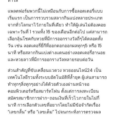
ทำให้
แพลตฟอร์มพวกนี้ไม่เหมือนกับการซื้อลอตเตอรี่แบบ
เริ่มแรก เป็นการรวบรวมสลากกินแบ่งหลายประเภท
จากทั่วโลกมาไว้ภายในที่เดียว ทำให้ผู้เล่นไม่ต้องคอย
เฉพาะวันที่ 1 รวมทั้ง 16 ของเดือนอีกต่อไป แต่สามารถ
เลือกลุ้นโชคกับหวยที่มีการออกรางวัลถี่ๆได้ตลอดทั้ง
วัน เช่น ลอตเตอรี่ยี่กีที่ออกดอกออกผลทุกๆ5 หรือ 15
นาที หรือสลากกินแบ่งต่างแดนอย่างลอตเตอรี่ฮานอย
และหวยลาวที่มีการออกรางวัลหลายรอบต่อวัน
ส่วนสำคัญที่ขับเคลื่อนแวดวง หวยออนไลน์24 เป็น
เทคโนโลยีรวมทั้งระบบอัตโนมัติที่ล้ำยุค ผู้เล่นสามารถ
ทำทุกๆสิ่งทุกๆอย่างได้ด้วยตัวเองผ่านหน้าจอ
คอมพิวเตอร์หรือสมาร์ทโฟน ตั้งแต่การลงทะเบียน
สมัครสมาชิกการฝาก-ถอนเงินที่เร็วไวภายในไม่กี่
นาที การเลือกตัวเลขที่อยากโดยไม่มีข้อจำกัดเรื่อง
“เลขกลั้น” หรือ “เลขเต็ม” ไปจนกระทั่งการตรวจผล