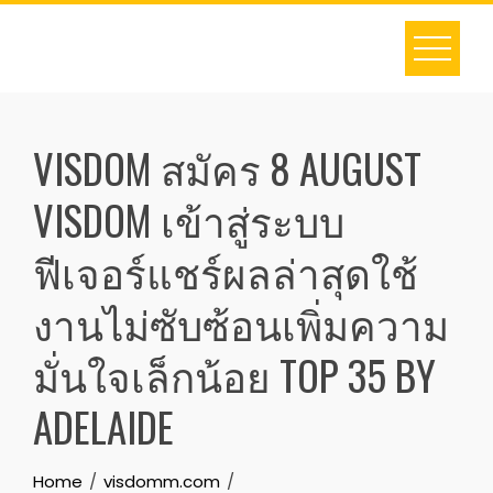
Skip
to
content
VISDOM สมัคร 8 AUGUST
VISDOM เข้าสู่ระบบ
ฟีเจอร์แชร์ผลล่าสุดใช้
งานไม่ซับซ้อนเพิ่มความ
มั่นใจเล็กน้อย TOP 35 BY
ADELAIDE
Home
visdomm.com