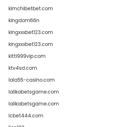
kimchibetbet.com
kingdom66n
kingxxxbet123.com
kingxxxbet123.com
kitti999vip.com
ktv4sd.com
lala55-casino.com
lalikabetsgame.com
lalikabetsgame.com
lcbet444.com