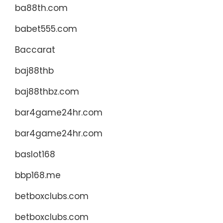
ba88th.com
babet555.com
Baccarat
baj88thb
baj88thbz.com
bar4game24hr.com
bar4game24hr.com
baslot168
bbp168.me
betboxclubs.com
betboxclubs.com