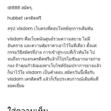
dr888 สมัคร,
hubbet เครดิตฟรี
สรุป: visdom เว็บตรงที่ตอบโจทย์ทุกการเดิมพัน
visdom คือเว็บพนันศูนย์รวมความสบาย ไม่มี
อันตราย และความคุ้มราคาเอาไว้ในที่เดียว ตั้งแต่
กรรมวิธีสมัครที่ง่าย การเข้าสู่ระบบที่เร็วทันใจ ไป
จนถึงการแจกเครดิตฟรีแล้วก็โปรโมชันมากมายก่าย
กอง ถ้าคุณกำลังมองหาเว็บไซต์ป้อมปราการอาจแล้ว
ก็น่าไว้ใจ visdom เป็นคำตอบ สมัครวันนี้เพื่อรับ
visdom เครดิตฟรี แล้วก็เริ่มประสบการณ์เดิมพันที่
ยอดเยี่ยม
ใส่ความเห็น