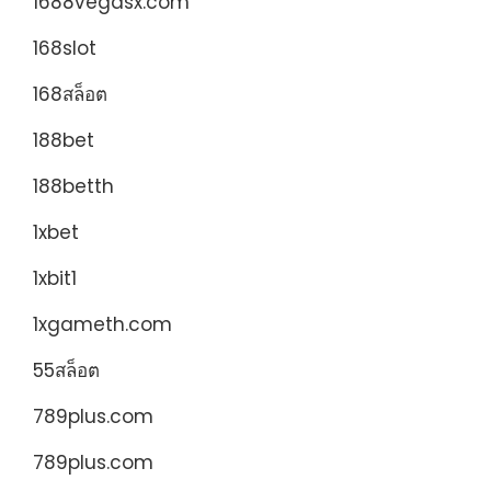
1688vegasx.com
168slot
168สล็อต
188bet
188betth
1xbet
1xbit1
1xgameth.com
55สล็อต
789plus.com
789plus.com