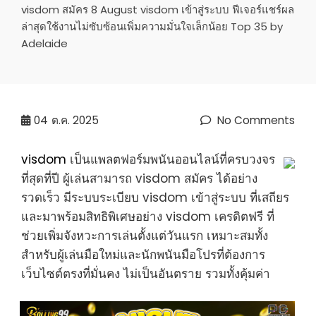
visdom สมัคร 8 August visdom เข้าสู่ระบบ ฟีเจอร์แชร์ผล
ล่าสุดใช้งานไม่ซับซ้อนเพิ่มความมั่นใจเล็กน้อย Top 35 by
Adelaide
04
ต.ค. 2025
No Comments
visdom
เป็นแพลตฟอร์มพนันออนไลน์ที่ครบวงจร
ที่สุดที่ปี ผู้เล่นสามารถ visdom สมัคร ได้อย่าง
รวดเร็ว มีระบบระเบียบ visdom เข้าสู่ระบบ ที่เสถียร
และมาพร้อมสิทธิพิเศษอย่าง visdom เครดิตฟรี ที่
ช่วยเพิ่มจังหวะการเล่นตั้งแต่วันแรก เหมาะสมทั้ง
สำหรับผู้เล่นมือใหม่และนักพนันมือโปรที่ต้องการ
เว็บไซต์ตรงที่มั่นคง ไม่เป็นอันตราย รวมทั้งคุ้มค่า