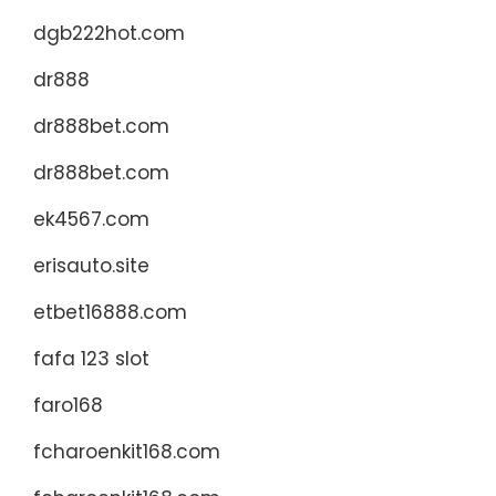
dgb222hot.com
dr888
dr888bet.com
dr888bet.com
ek4567.com
erisauto.site
etbet16888.com
fafa 123 slot
faro168
fcharoenkit168.com