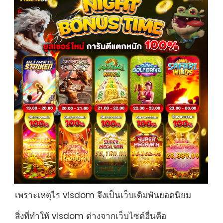
เพราะเหตุไร visdom จึงเป็นเว็บเดิมพันยอดนิยม
สิ่งที่ทำให้ visdom ต่างจากเว็บไซต์อื่นคือ