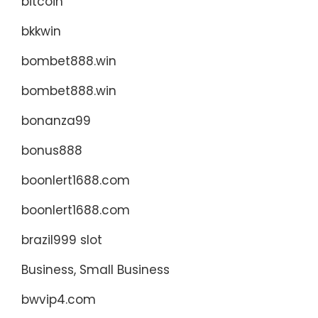
bitcoin
bkkwin
bombet888.win
bombet888.win
bonanza99
bonus888
boonlert1688.com
boonlert1688.com
brazil999 slot
Business, Small Business
bwvip4.com