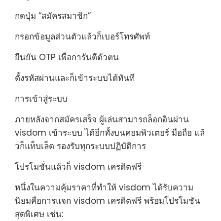
กดปุ่ม “สมัครสมาชิก”
กรอกข้อมูลส่วนตัวแล้วก็เบอร์โทรศัพท์
ยืนยัน OTP เพื่อการันตีตัวตน
ตั้งรหัสผ่านและก็เข้าระบบได้ทันที
การเข้าสู่ระบบ
ภายหลังจากสมัครเสร็จ ผู้เล่นสามารถล็อกอินผ่าน
visdom เข้าระบบ ได้อีกทั้งบนคอมพิวเตอร์ มือถือ แล้
วก็แท็บเล็ต รองรับทุกระบบปฏิบัติการ
โปรโมชั่นแล้วก็ visdom เครดิตฟรี
หนึ่งในความคุ้มราคาที่ทำให้ visdom ได้รับความ
นิยมคือการแจก visdom เครดิตฟรี พร้อมโปรโมชัน
สุดพิเศษ เช่น: