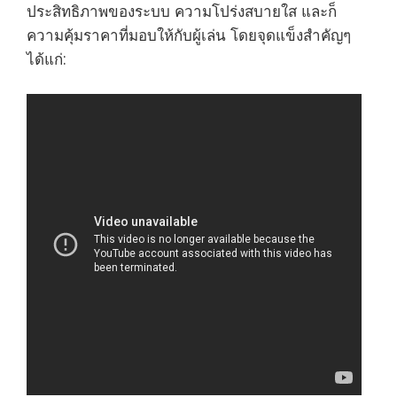
ประสิทธิภาพของระบบ ความโปร่งสบายใส และก็
ความคุ้มราคาที่มอบให้กับผู้เล่น โดยจุดแข็งสำคัญๆ
ได้แก่: