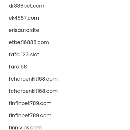
dr888bet.com
ek4567.com
erisauto.site
etbet16888.com
fafa 123 slot
faro168
fcharoenkit168.com
fcharoenkit168.com
finfinbet789.com
finfinbet789.com
finnivips.com