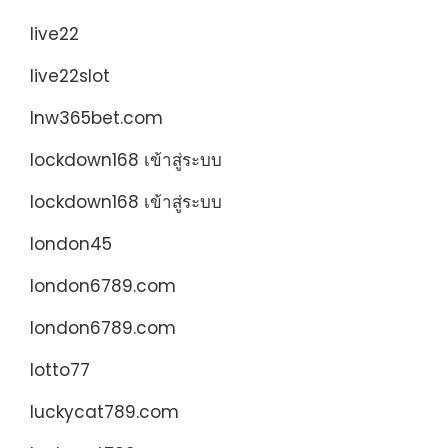
live22
live22slot
lnw365bet.com
lockdown168 เข้าสู่ระบบ
lockdown168 เข้าสู่ระบบ
london45
london6789.com
london6789.com
lotto77
luckycat789.com