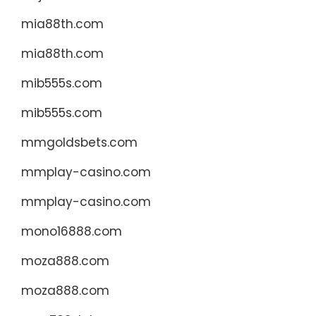
mia88th.com
mia88th.com
mib555s.com
mib555s.com
mmgoldsbets.com
mmplay-casino.com
mmplay-casino.com
mono16888.com
moza888.com
moza888.com