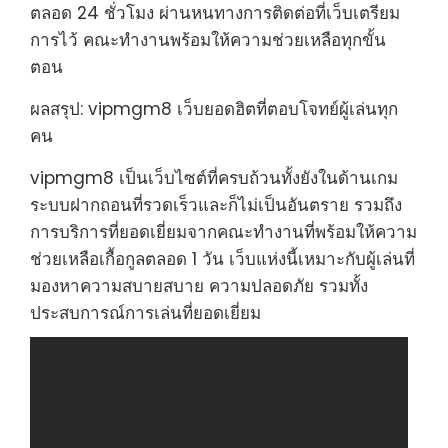
ตลอด 24 ชั่วโมง ผ่านหนทางการติดต่อที่เว็บเตรียม
การไว้ คณะทำงานพร้อมให้ความช่วยเหลือทุกขั้น
ตอน
ผลสรุป: vipmgm8 เว็บยอดฮิตที่ตอบโจทย์ผู้เล่นทุก
คน
vipmgm8 เป็นเว็บไซต์ที่ครบถ้วนทั้งยังในด้านเกม
ระบบฝากถอนที่รวดเร็วและก็ไม่เป็นอันตราย รวมถึง
การบริการที่ยอดเยี่ยมจากคณะทำงานที่พร้อมให้ความ
ช่วยเหลือเกื้อกูลตลอด 1 วัน เว็บแห่งนี้เหมาะกับผู้เล่นที่
มองหาความสบายสบาย ความปลอดภัย รวมทั้ง
ประสบการณ์การเล่นที่ยอดเยี่ยม