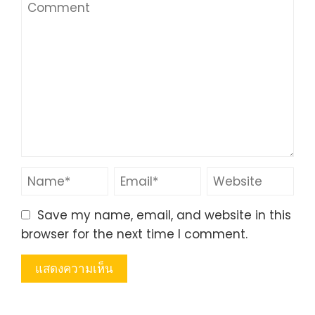
Save my name, email, and website in this
browser for the next time I comment.