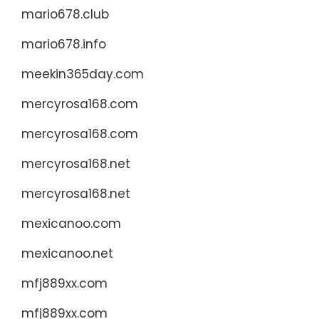
mario678.club
mario678.info
meekin365day.com
mercyrosa168.com
mercyrosa168.com
mercyrosa168.net
mercyrosa168.net
mexicanoo.com
mexicanoo.net
mfj889xx.com
mfj889xx.com