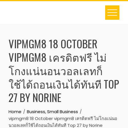
Skip
to
content
VIPMGM8 18 OCTOBER
VIPMGM8 เครดิตฟรี ไม่
โกงแน่นอนวอลเลทก็
ใช้ได้ถอนเงินได้ทันที TOP
27 BY NORINE
Home
Business, Small Business
vipmgm8 18 October vipmgm8 เครดิตฟรี ไม่โกงแน่นอ
นวอลเลทก็ใช้ได้ถอนเงินได้ทันที Top 27 by Norine