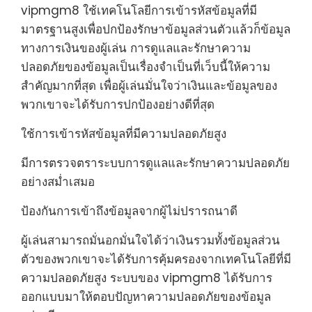
vipmgm8 ใช้เทคโนโลยีการเข้ารหัสข้อมูลที่มี
มาตรฐานสูงเพื่อปกป้องรักษาข้อมูลส่วนตัวแล้วก็ข้อมูล
ทางการเงินของผู้เล่น การดูแลและรักษาความ
ปลอดภัยของข้อมูลเป็นเรื่องจำเป็นที่เว็บนี้ให้ความ
สำคัญมากที่สุด เพื่อผู้เล่นมั่นใจว่าเงินและข้อมูลของ
พวกเขาจะได้รับการปกป้องอย่างดีที่สุด
ใช้การเข้ารหัสข้อมูลที่มีความปลอดภัยสูง
มีการตรวจตราระบบการดูแลและรักษาความปลอดภัย
อย่างสม่ำเสมอ
ป้องกันการเข้าถึงข้อมูลจากผู้ไม่ปรารถนาดี
ผู้เล่นสามารถมั่นอกมั่นใจได้ว่าเงินรวมทั้งข้อมูลส่วน
ตัวของพวกเขาจะได้รับการคุ้มครองจากเทคโนโลยีที่มี
ความปลอดภัยสูง ระบบของ vipmgm8 ได้รับการ
ออกแบบมาให้ตอบปัญหาความปลอดภัยของข้อมูล