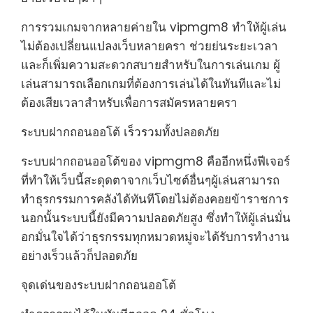
การรวมเกมจากหลายค่ายใน vipmgm8 ทำให้ผู้เล่น
ไม่ต้องเปลี่ยนแปลงเว็บหลายครา ช่วยย่นระยะเวลา
และก็เพิ่มความสะดวกสบายสำหรับในการเล่นเกม ผู้
เล่นสามารถเลือกเกมที่ต้องการเล่นได้ในทันทีและไม่
ต้องเสียเวลาสำหรับเพื่อการสมัครหลายครา
ระบบฝากถอนออโต้ เร็วรวมทั้งปลอดภัย
ระบบฝากถอนออโต้ของ vipmgm8 คืออีกหนึ่งฟีเจอร์
ที่ทำให้เว็บนี้สะดุดตาจากเว็บไซต์อื่นๆผู้เล่นสามารถ
ทำธุรกรรมการคลังได้ทันทีโดยไม่ต้องคอยข้าราชการ
นอกนั้นระบบนี้ยังมีความปลอดภัยสูง ซึ่งทำให้ผู้เล่นมั่น
อกมั่นใจได้ว่าธุรกรรมทุกหมวดหมู่จะได้รับการทำงาน
อย่างเร็วแล้วก็ปลอดภัย
จุดเด่นของระบบฝากถอนออโต้