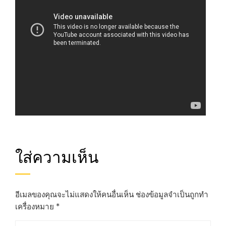
ใส่ความเห็น
อีเมลของคุณจะไม่แสดงให้คนอื่นเห็น
ช่องข้อมูลจำเป็นถูกทำ
เครื่องหมาย
*