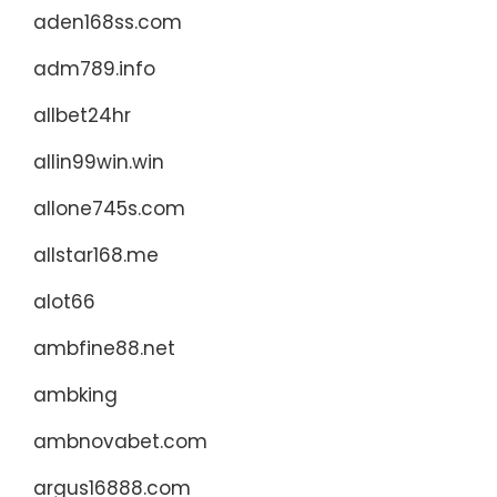
aden168ss.com
adm789.info
allbet24hr
allin99win.win
allone745s.com
allstar168.me
alot66
ambfine88.net
ambking
ambnovabet.com
argus16888.com