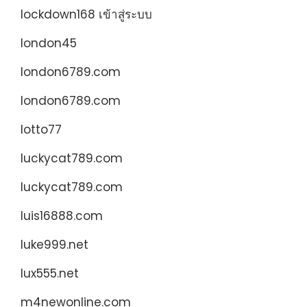
lockdown168 เข้าสู่ระบบ
london45
london6789.com
london6789.com
lotto77
luckycat789.com
luckycat789.com
luis16888.com
luke999.net
lux555.net
m4newonline.com