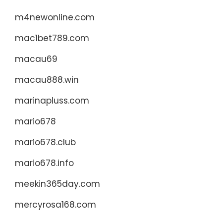
m4newonline.com
mac1bet789.com
macau69
macau888.win
marinapluss.com
mario678
mario678.club
mario678.info
meekin365day.com
mercyrosa168.com