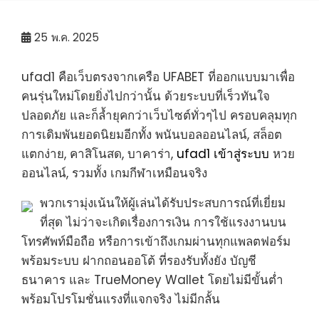
25
พ.ค. 2025
ufad1 คือเว็บตรงจากเครือ UFABET ที่ออกแบบมาเพื่อ
คนรุ่นใหม่โดยยิ่งไปกว่านั้น ด้วยระบบที่เร็วทันใจ
ปลอดภัย และก็ล้ำยุคกว่าเว็บไซต์ทั่วๆไป ครอบคลุมทุก
การเดิมพันยอดนิยมอีกทั้ง พนันบอลออนไลน์, สล็อต
แตกง่าย, คาสิโนสด, บาคาร่า,
ufad1 เข้าสู่ระบบ
หวย
ออนไลน์, รวมทั้ง เกมกีฬาเหมือนจริง
พวกเรามุ่งเน้นให้ผู้เล่นได้รับประสบการณ์ที่เยี่ยม
ที่สุด ไม่ว่าจะเกิดเรื่องการเงิน การใช้แรงงานบน
โทรศัพท์มือถือ หรือการเข้าถึงเกมผ่านทุกแพลตฟอร์ม
พร้อมระบบ ฝากถอนออโต้ ที่รองรับทั้งยัง บัญชี
ธนาคาร และ TrueMoney Wallet โดยไม่มีขั้นต่ำ
พร้อมโปรโมชั่นแรงที่แจกจริง ไม่มีกลั้น