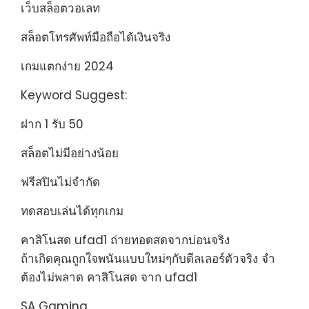
เว็บสล็อตวอเลท
สล็อตโทรศัพท์มือถือได้เงินจริง
เกมแตกง่าย 2024
Keyword Suggest:
ฝาก 1 รับ 50
สล็อตไม่มีอย่างน้อย
ฟรีสปินไม่จำกัด
ทดสอบเล่นได้ทุกเกม
คาสิโนสด ufad1 ถ่ายทอดสดจากบ่อนจริง
ถ้าเกิดคุณถูกใจพนันแบบใหม่ๆกับดีลเลอร์ตัวจริง จำ
ต้องไม่พลาด คาสิโนสด จาก ufad1
SA Gaming