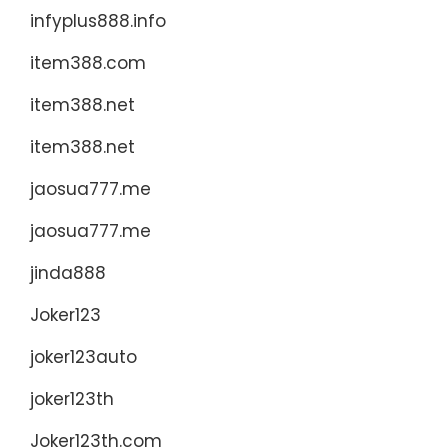
infyplus888.info
item388.com
item388.net
item388.net
jaosua777.me
jaosua777.me
jinda888
Joker123
joker123auto
joker123th
Joker123th.com