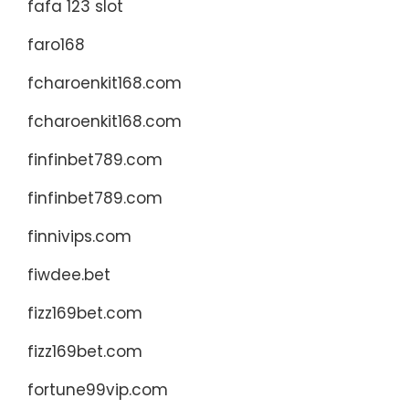
fafa 123 slot
faro168
fcharoenkit168.com
fcharoenkit168.com
finfinbet789.com
finfinbet789.com
finnivips.com
fiwdee.bet
fizz169bet.com
fizz169bet.com
fortune99vip.com