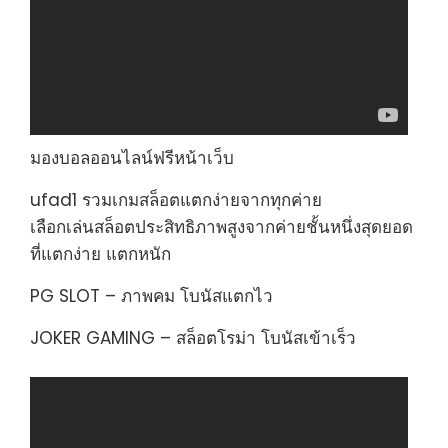
มองบอลออนไลน์ฟรีหน้าเว็บ
ufad1 รวมเกมสล็อตแตกง่ายจากทุกค่าย
เลือกเล่นสล็อตประสิทธิภาพสูงจากค่ายชั้นหนึ่งสุดยอด
ที่แตกง่าย แตกหนัก
PG SLOT – ภาพคม โบนัสแตกไว
JOKER GAMING – สล็อตโรม่า โบนัสเข้าเร็ว