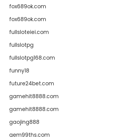
fox689ok.com
fox689ok.com
fullsloteiei.com
fullslotpg
fullslotpg168.com
funny18
future24bet.com
gamehit8888.com
gamehit8888.com
gaojing888
gem99ths.com