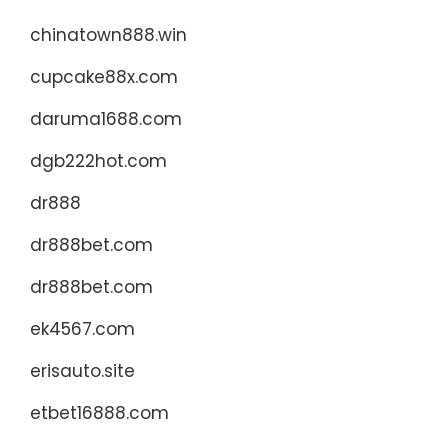
chinatown888.win
cupcake88x.com
daruma1688.com
dgb222hot.com
dr888
dr888bet.com
dr888bet.com
ek4567.com
erisauto.site
etbet16888.com