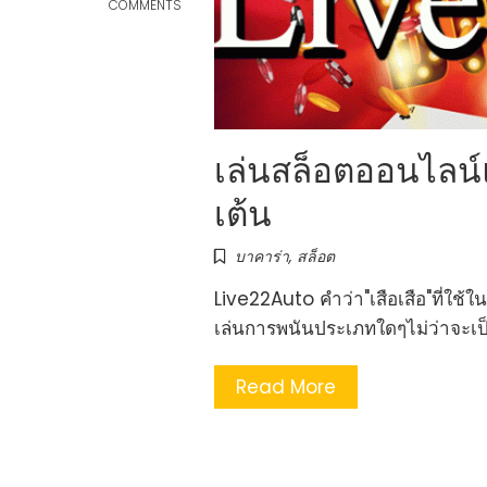
COMMENTS
เล่นสล็อตออนไลน์แ
เต้น
บาคาร่า
,
สล็อต
Live22Auto คําว่า"เสือเสือ"ที่ใ
เล่นการพนันประเภทใดๆไม่ว่าจะเป็น
Read More