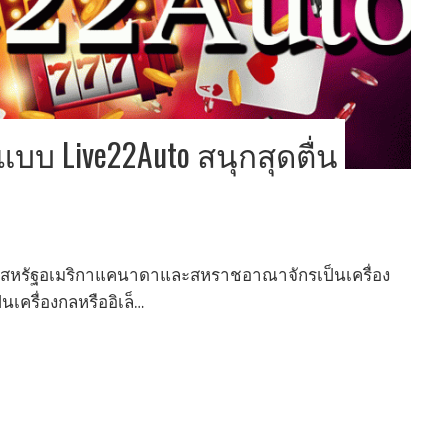
บบ Live22Auto สนุกสุดตื่น
ช้ในสหรัฐอเมริกาแคนาดาและสหราชอาณาจักรเป็นเครื่อง
เครื่องกลหรืออิเล็…