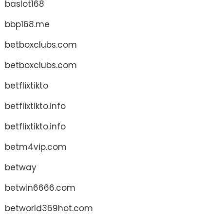
baslot168
bbp168.me
betboxclubs.com
betboxclubs.com
betflixtikto
betflixtikto.info
betflixtikto.info
betm4vip.com
betway
betwin6666.com
betworld369hot.com