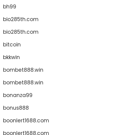
bh99
bio285th.com
bio285th.com
bitcoin
bkkwin
bombet888.win
bombet888.win
bonanza99
bonus888
boonlert1688.com
boonlert1688.com