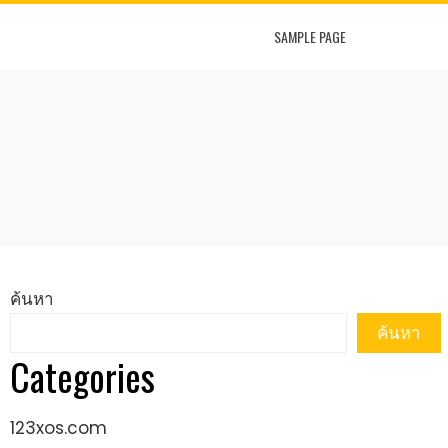
SAMPLE PAGE
ค้นหา
ค้นหา
Categories
123xos.com