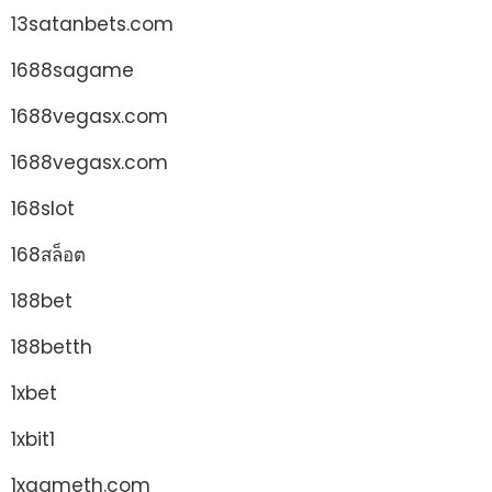
13satanbets.com
1688sagame
1688vegasx.com
1688vegasx.com
168slot
168สล็อต
188bet
188betth
1xbet
1xbit1
1xgameth.com