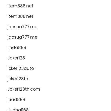
item388.net
item388.net
jaosua777.me
jaosua777.me
jinda888
Joker123
joker123auto
joker123th
Joker123th.com
juad888
Judhai168