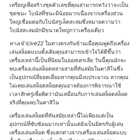
เหรียญเพื่อสร้างชุดตัวเลขที่คุณสามารถหวังว่าจะเป็น
ชุดชนะ โบนัสที่ชนะมีน้อยมากเนื่องจากเครื่องส่วน
ใหญ่เชื่อมต่อกับโบนัสรูเล็ตสะสมซึ่งหมายความว่า
โบนัสสะสมมักมีขนาดใหญ่กว่าเครื่องเดียว
ทางเข้าLive22
ในทางตรงกันข้ามเมื่อคุณพูดถึงเครื่อง
เล่นสล็อตแบบดั้งเดิมคุณสามารถเข้าใจได้ดีขึ้นว่า
เครื่องเหล่านี้เป็นที่นิยมในออสเตรเลีย วันนี้คุณมักจะ
พบเครื่องเล่นสล็อตหลายสายที่ทันสมัยในคาสิโนซึ่ง
เป็นอุปกรณ์ที่ยอดเยี่ยมหากคุณมีงบประมาณ หากคุณ
ไม่เคยเล่นสล็อตสล็อตคุณอาจต้องการพิจารณาใช้
เวลาสักครู่เพื่อคิดว่ามันเหมือนกับการเล่นสล็อตสล็อต
จริงที่คุณพบในคาสิโน
เครื่องเล่นสล็อตที่ทันสมัยเหล่านี้ไม่เพียงแต่เป็น
อุปกรณ์ที่ซับซ้อนมากเท่านั้นแต่ยังเป็นมิตรกับผู้เล่น
เครื่องเล่นสล็อต ซึ่งแตกต่างจากเครื่องเล่นสล็อตแบบ