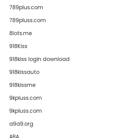
789plus.com
789pluss.com
8lots.me
918Kiss
918kiss login download
918kissauto
918kissme
9kpluss.com
9kpluss.com
a9a9.org
ABA