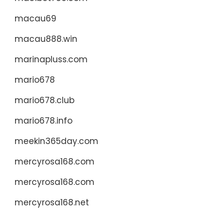
macau69
macau888.win
marinapluss.com
mario678
mario678.club
mario678.info
meekin365day.com
mercyrosa168.com
mercyrosa168.com
mercyrosa168.net