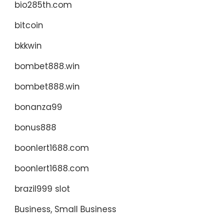
bio285th.com
bitcoin
bkkwin
bombet888.win
bombet888.win
bonanza99
bonus888
boonlert1688.com
boonlert1688.com
brazil999 slot
Business, Small Business