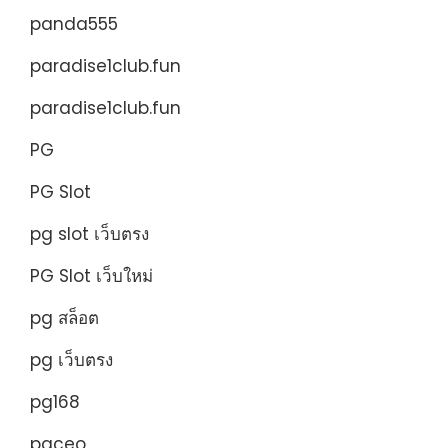
panda555
paradise1club.fun
paradise1club.fun
PG
PG Slot
pg slot เว็บตรง
PG Slot เว็บใหม่
pg สล็อต
pg เว็บตรง
pg168
pgceo