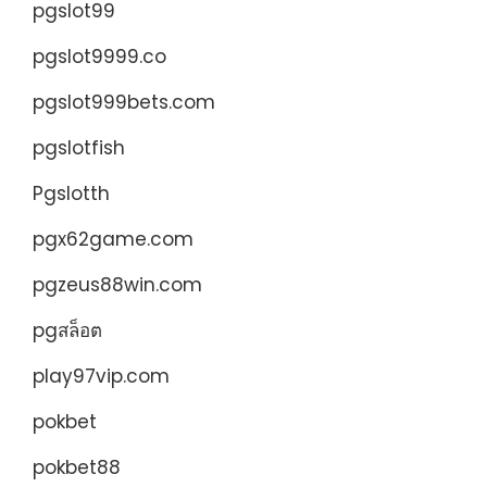
pgslot99
pgslot9999.co
pgslot999bets.com
pgslotfish
Pgslotth
pgx62game.com
pgzeus88win.com
pgสล็อต
play97vip.com
pokbet
pokbet88