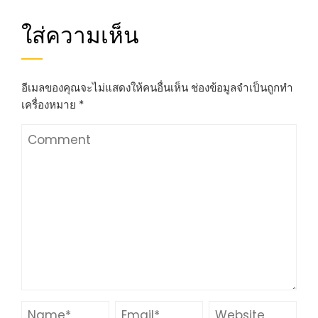
ใส่ความเห็น
อีเมลของคุณจะไม่แสดงให้คนอื่นเห็น
ช่องข้อมูลจำเป็นถูกทำ
เครื่องหมาย
*