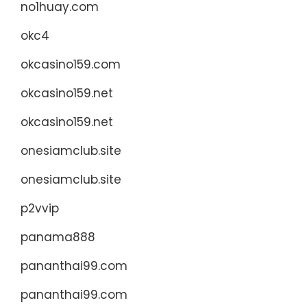
no1huay.com
okc4
okcasino159.com
okcasino159.net
okcasino159.net
onesiamclub.site
onesiamclub.site
p2vvip
panama888
pananthai99.com
pananthai99.com