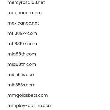
mercyrosa168.net
mexicanoo.com
mexicanoo.net
mfj889xx.com
mfj889xx.com
mia88th.com
mia88th.com
mib555s.com
mib555s.com
mmgoldsbets.com
mmplay-casino.com