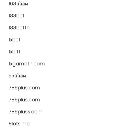
168สล็อต
188bet
188betth
1xbet
1xbit1
1xgameth.com
55สล็อต
789plus.com
789plus.com
789pluss.com
8lots.me