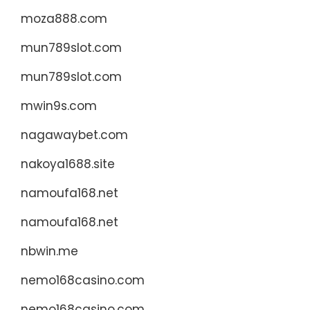
moza888.com
mun789slot.com
mun789slot.com
mwin9s.com
nagawaybet.com
nakoya1688.site
namoufa168.net
namoufa168.net
nbwin.me
nemo168casino.com
nemo168casino.com