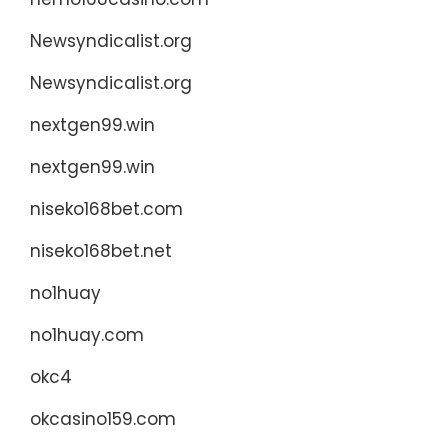
Newsyndicalist.org
Newsyndicalist.org
nextgen99.win
nextgen99.win
niseko168bet.com
niseko168bet.net
no1huay
no1huay.com
okc4
okcasino159.com