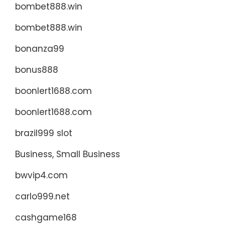
bombet888.win
bombet888.win
bonanza99
bonus888
boonlert1688.com
boonlert1688.com
brazil999 slot
Business, Small Business
bwvip4.com
carlo999.net
cashgame168