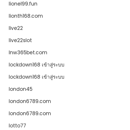
lionel99.fun
lionth168.com
live22
live22slot
lnw365bet.com
lockdown168 เข้าสู่ระบบ
lockdown168 เข้าสู่ระบบ
london45
london6789.com
london6789.com
lotto77