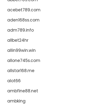
acebet789.com
aden168ss.com
adm789.info
allbet24hr
allin99win.win
allone745s.com
allstar168.me
alot66
ambfine88.net
ambking