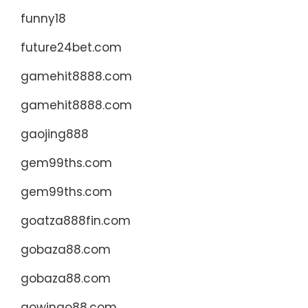
funny18
future24bet.com
gamehit8888.com
gamehit8888.com
gaojing888
gem99ths.com
gem99ths.com
goatza888fin.com
gobaza88.com
gobaza88.com
gowingo88.com