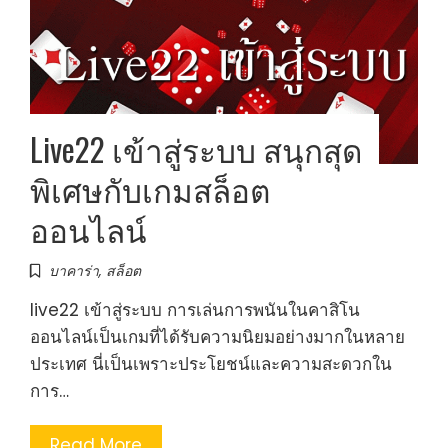
Live22 เข้าสู่ระบบ สนุกสุด
พิเศษกับเกมสล็อต
ออนไลน์
บาคาร่า
,
สล็อต
live22 เข้าสู่ระบบ การเล่นการพนันในคาสิโน
ออนไลน์เป็นเกมที่ได้รับความนิยมอย่างมากในหลาย
ประเทศ นี่เป็นเพราะประโยชน์และความสะดวกใน
การ…
Read More