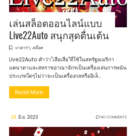
เล่นสล็อตออนไลน์แบบ
Live22Auto สนุกสุดตื่นเต้น
บาคาร่า
,
สล็อต
Live22Auto คําว่า"เสือเสือ"ที่ใช้ในสหรัฐอเมริกา
แคนาดาและสหราชอาณาจักรเป็นเครื่องเล่นการพนัน
ประเภทใดๆไม่ว่าจะเป็นเครื่องกลหรืออิเล็…
Read More
26
มิ.ย. 2023
NO COMMENTS