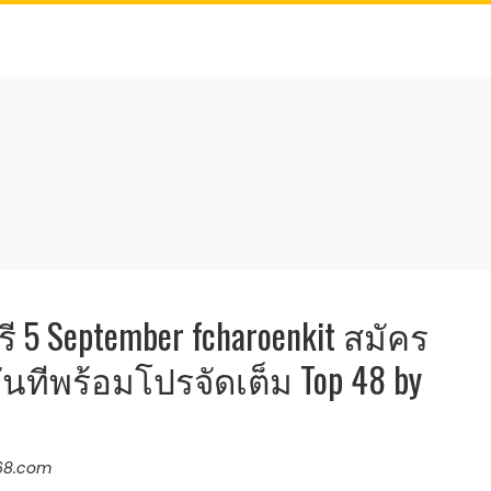
รี 5 September fcharoenkit สมัคร
นทีพร้อมโปรจัดเต็ม Top 48 by
168.com