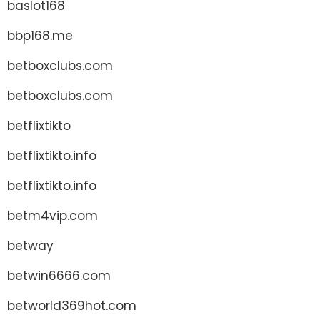
baslot168
bbp168.me
betboxclubs.com
betboxclubs.com
betflixtikto
betflixtikto.info
betflixtikto.info
betm4vip.com
betway
betwin6666.com
betworld369hot.com