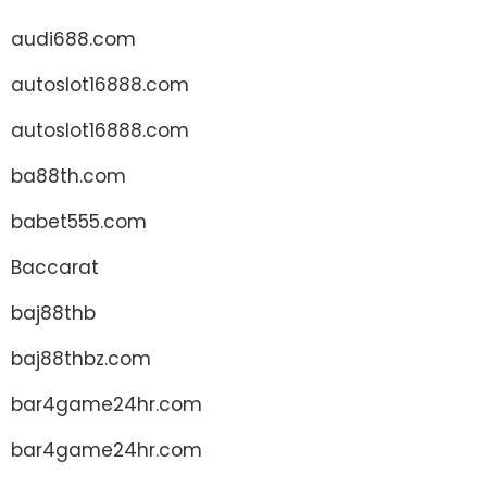
audi688.com
autoslot16888.com
autoslot16888.com
ba88th.com
babet555.com
Baccarat
baj88thb
baj88thbz.com
bar4game24hr.com
bar4game24hr.com