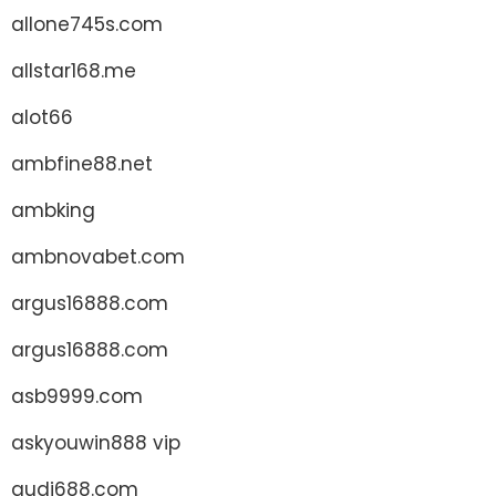
allone745s.com
allstar168.me
alot66
ambfine88.net
ambking
ambnovabet.com
argus16888.com
argus16888.com
asb9999.com
askyouwin888 vip
audi688.com