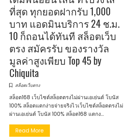
ที่สุด ทุกยอดฝากรับ 1,000
บาท แอดมินบริการ 24 ช.ม.
10 ก็ถอนได้ทันที สล็อตเว็บ
ตรง สมัครรับ ของรางวัล
มูลค่าสูงเพียบ Top 45 by
Chiquita
สล็อตเว็บตรง
สล็อต168 เว็บไซต์สล็อตตรงไม่ผ่านเอเย่นต์ โบนัส
100% สล็อตแตกง่ายจ่ายจริงไวเว็บไซต์สล็อตตรงไม่
ผ่านเอเย่นต์ โบนัส 100% สล็อต168 แตกง…
Read More