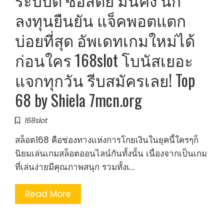
ลงทุนยืนยัน แจ็คพอตแตก
บ่อยที่สุด อัพเดทเกมใหม่ได้
ก่อนใคร 168slot โบนัสเยอะ
แจกทุกวัน รีบสมัครเลย! Top
68 by Shiela 7mcn.org
168slot
สล็อต168 คือช่องทางแห่งการโกยเงินในยุคนี้ใครๆก็
นิยมเล่นเกมสล็อตออนไลน์กันทั้งนั้น เนื่องจากเป็นเกม
ที่เล่นง่ายมีคุณภาพสนุก รวมทั้งเ…
Read More