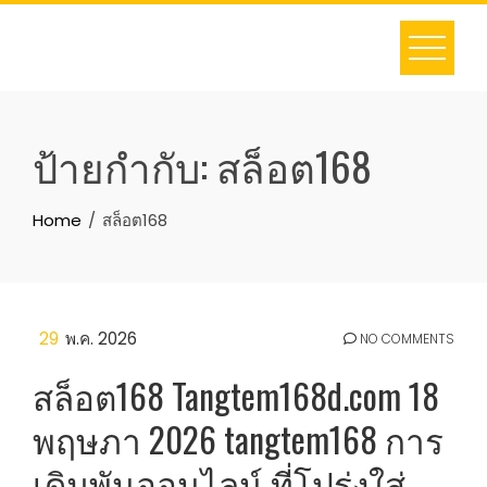
Skip
to
content
ป้ายกำกับ:
สล็อต168
Home
สล็อต168
29
พ.ค. 2026
NO COMMENTS
สล็อต168 Tangtem168d.com 18
พฤษภา 2026 tangtem168 การ
เดิมพันออนไลน์ ที่โปร่งใส่