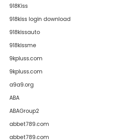
918Kiss
918kiss login download
918kissauto
918kissme
9kpluss.com
9kpluss.com
a9a9.org
ABA
ABAGroup2
abbet789.com
abbet789.com