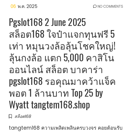
06
พ.ค. 2025
NO COMMENTS
Pgslot168 2 June 2025
สล็อต168 ใจป๋าแจกทุนฟรี 5
เท่า หมุนวงล้อลุ้นโชคใหญ่!
ลุ้นกงล้อ แตก 5,000 คาสิโน
ออนไลน์ สล็อต บาคาร่า
pgslot168 รอคุณมาคว้าแจ็ค
พอต 1 ล้านบาท Top 25 by
Wyatt tangtem168.shop
สล็อต168
tangtem168 ความเพลิดเพลินครบวงจร คอยต้อนรับ