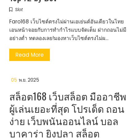
Slot
Faro168 เว็บไซต์ตรงไม่ผ่านเอเย่นต์อันเดียวในไทย
เอนหน้าจอยกับการทำกำไรแบบจัดเต็ม ฝากถอนไม่มี
อย่างต่ำ ทดลองเลย!มองหาเว็บไซต์ตรงไม่ผ…
Read More
05
พ.ย. 2025
สล็อต168 เว็บสล็อต มืออาชีพ
ผู้เล่นเยอะที่สุด โปรเด็ด ถอน
ง่าย เว็บพนันออนไลน์ บอล
บาคาร่า ยิงปลา สล็อต