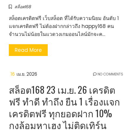
สล็อต168
สล็อตเครดิตฟรี เว็บสล็อต ที่ได้รับความนิยม อันดับ 1
แจกเครดิตฟรี ไม่ต้องฝากกล่าวถึง happy168 คน
จำนวนไม่น้อยในแวดวงเกมออนไลน์มักจะค…
Read More
16
เม.ย. 2026
NO COMMENTS
สล็อต168 23 เม.ย. 26 เครดิต
ฟรี ทำดี ทำถึง ยืน 1 เรื่องแจก
เครดิตฟรี ทุกยอดฝาก 10%
กงล้อมหาเฮง ไม่ติดเทิร์น