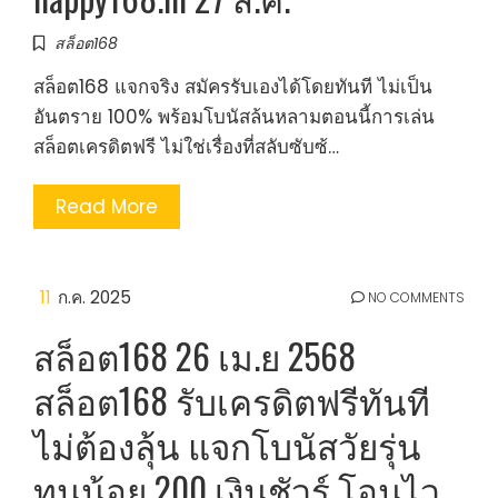
สล็อต168
สล็อต168 แจกจริง สมัครรับเองได้โดยทันที ไม่เป็น
อันตราย 100% พร้อมโบนัสล้นหลามตอนนี้การเล่น
สล็อตเครดิตฟรี ไม่ใช่เรื่องที่สลับซับซ้…
Read More
11
ก.ค. 2025
NO COMMENTS
สล็อต168 26 เม.ย 2568
สล็อต168 รับเครดิตฟรีทันที
ไม่ต้องลุ้น แจกโบนัสวัยรุ่น
ทุนน้อย 200 เงินชัวร์ โอนไว