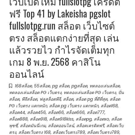
เว็บเปิดใหม่ fullslotpg เครดิต
ฟรี Top 41 by Lakeisha pgslot
fullslotpg.run สล็อต เว็บไซต์
ตรง สล็อตแตกง่ายที่สุด เล่น
แล้วรวยไว กำไรจัดเต็มทุก
เกม 8 พ.ย. 2568 คาสิโน
ออนไลน์
168สล็อต
,
55สล็อต
,
pg สล็อต
,
pgสล็อต
,
ทดลองเล่นสล็อต
,
ทดลองเล่นสล็อต PG เว็บตรง
,
ทดลองเล่นสล็อต PG เว็บตรง
,
ปั่น
สล็อต
,
พีจีสล็อต
,
ฟลูสล็อตพีจี
,
สล็อต
,
สล็อต pg ที่ดีที่สุด
,
สล็อต
PG เว็บตรง แตกหนัก
,
สล็อต pg เว็บตรง แตกหนัก
,
สล็อต168
,
สล็อต44
,
สล็อต456
,
สล็อต66
,
สล็อต666
,
สล็อต777
,
สล็อต888
,
สล็อต918
,
สล็อต918kiss
,
สล็อตpg
,
สล็อตxo
,
สล็อต
พุซซี่
,
สล็อตมันนี่เกม
,
สล็อตออนไลน์
,
สล็อตเครดิตฟรี
,
สล็อตเว็บ
ตรง
,
สล็อตเว็บตรง 168
,
สล็อตเว็บตรง789
,
สล็อตเว็บตรง789
,