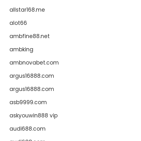
allstar168.me
alot66
ambfine88.net
ambking
ambnovabet.com
argus16888.com
argus16888.com
asb9999.com
askyouwin888 vip
audi688.com