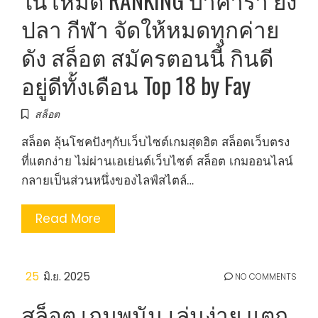
ปลา กีฬา จัดให้หมดทุกค่าย
ดัง สล็อต สมัครตอนนี้ กินดี
อยู่ดีทั้งเดือน Top 18 by Fay
สล็อต
สล็อต ลุ้นโชคปังๆกับเว็บไซต์เกมสุดฮิต สล็อตเว็บตรง
ที่แตกง่าย ไม่ผ่านเอเย่นต์เว็บไซต์ สล็อต เกมออนไลน์
กลายเป็นส่วนหนึ่งของไลฟ์สไตล์…
Read More
25
มิ.ย. 2025
NO COMMENTS
สล็อต เกมพนัน เล่นง่าย แตก