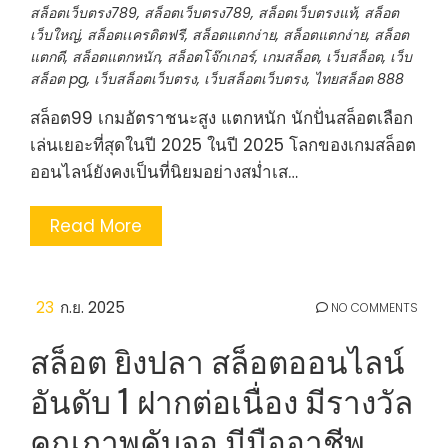
สล็อตเว็บตรง789
,
สล็อตเว็บตรง789
,
สล็อตเว็บตรงแท้
,
สล็อต
เว็บใหญ่
,
สล็อตเเครดิตฟรี
,
สล็อตแตกง่าย
,
สล็อตแตกง่าย
,
สล็อต
แตกดี
,
สล็อตแตกหนัก
,
สล็อตโจ๊กเกอร์
,
เกมสล็อต
,
เว็บสล็อต
,
เว็บ
สล็อต pg
,
เว็บสล็อตเว็บตรง
,
เว็บสล็อตเว็บตรง
,
ไทยสล็อต 888
สล็อต99 เกมอัตราชนะสูง แตกหนัก นักปั่นสล็อตเลือก
เล่นเยอะที่สุดในปี 2025 ในปี 2025 โลกของเกมสล็อต
ออนไลน์ยังคงเป็นที่นิยมอย่างสม่ำเส…
Read More
23
ก.ย. 2025
NO COMMENTS
สล็อต ยิงปลา สล็อตออนไลน์
อันดับ 1 ฝากต่อเนื่อง มีรางวัล
คุณภาพคับจอ มีมืออาชีพ