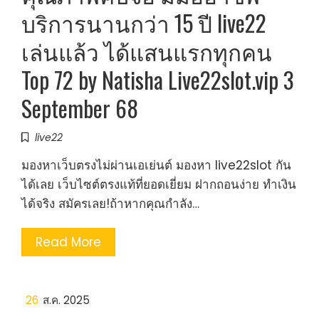
บริการนานกว่า 15 ปี live22
เล่นแล้ว ได้แสนแรกทุกคน
Top 72 by Natisha Live22slot.vip 3
September 68
live22
มองหาเว็บตรงไม่ผ่านเอเย่นต์ มองหา live22slot กัน
ได้เลย เว็บไซต์ตรงแท้ที่ยอดเยี่ยม ฝากถอนง่าย ทำเงิน
ได้จริง สมัครเลย!ถ้าหากคุณกำลัง…
Read More
26
ส.ค. 2025