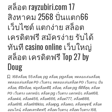
สล็อต rayzubiri.com 17
สิงหาคม 2568 ปั่นแตก66
เว็บไซต์ แตกง่าย สล็อต
เครดิตฟรี สมัครง่าย รับได้
ทันที casino online เว็บใหญ่
สล็อต เครดิตฟรี Top 27 by
Doug
168สล็อต
,
55สล็อต
,
pg สล็อต
,
pgสล็อต
,
ทดลองเล่นสล็อต
,
ทดลองเล่นสล็อต PG เว็บตรง
,
ทดลองเล่นสล็อต PG เว็บตรง
,
ปั่น
สล็อต
,
พีจีสล็อต
,
ฟลูสล็อตพีจี
,
สล็อต
,
สล็อต pg ที่ดีที่สุด
,
สล็อต
PG เว็บตรง แตกหนัก
,
สล็อต pg เว็บตรง แตกหนัก
,
สล็อต168
,
สล็อต44
,
สล็อต456
,
สล็อต666
,
สล็อต777
,
สล็อต888
,
สล็อต918
,
สล็อต918kiss
,
สล็อตpg
,
สล็อตxo
,
สล็อตพุซซี่
,
สล็อต
ออนไลน์
,
สล็อตเครดิตฟรี
,
สล็อตเว็บตรง
,
สล็อตเว็บตรง 168
,