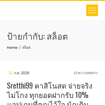
Skip
to
content
ป้ายกำกับ:
สล็อต
Home
สล็อต
02
ก.ค. 2026
NO COMMENTS
Sretthi99 คาสิโนสด จ่ายจริง
ไม่โกง ทุกยอดฝากรับ 10%
แอปเกมที่คุณไว้ใจ นักเดิม