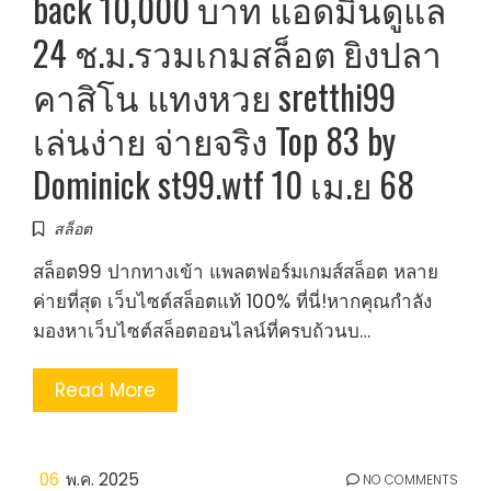
back 10,000 บาท แอดมินดูแล
24 ช.ม.รวมเกมสล็อต ยิงปลา
คาสิโน แทงหวย sretthi99
เล่นง่าย จ่ายจริง Top 83 by
Dominick st99.wtf 10 เม.ย 68
สล็อต
สล็อต99 ปากทางเข้า แพลตฟอร์มเกมส์สล็อต หลาย
ค่ายที่สุด เว็บไซต์สล็อตแท้ 100% ที่นี่!หากคุณกำลัง
มองหาเว็บไซต์สล็อตออนไลน์ที่ครบถ้วนบ…
Read More
06
พ.ค. 2025
NO COMMENTS