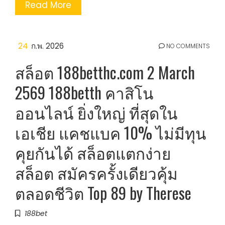
Read More
24
ก.พ. 2026
NO COMMENTS
สล็อต 188betthc.com 2 March
2569 188betth คาสิโน
ออนไลน์ ยิ่งใหญ่ ที่สุดใน
เอเชีย แคชแบค 10% ไม่มีทุน
คุยกันได้ สล็อตแตกง่าย
สล็อต สมัครครั้งเดียวคุ้ม
ตลอดชีวิต Top 89 by Therese
188bet