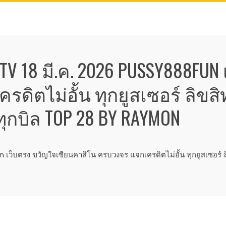
V 18 มี.ค. 2026 PUSSY888FUN
ิตไม่อั้น ทุกยูสเซอร์ ลิขสิ
ทุกบิล TOP 28 BY RAYMON
ว็บตรง ขวัญใจเซียนคาสิโน ครบวงจร แจกเครดิตไม่อั้น ทุกยูสเซอร์ ลิข