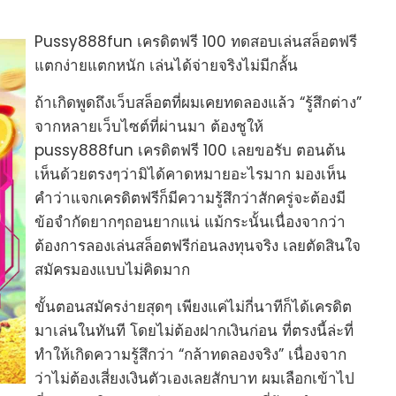
Pussy888fun เครดิตฟรี 100 ทดสอบเล่นสล็อตฟรี
แตกง่ายแตกหนัก เล่นได้จ่ายจริงไม่มีกลั้น
ถ้าเกิดพูดถึงเว็บสล็อตที่ผมเคยทดลองแล้ว “รู้สึกต่าง”
จากหลายเว็บไซต์ที่ผ่านมา ต้องชูให้
pussy888fun เครดิตฟรี 100 เลยขอรับ ตอนต้น
เห็นด้วยตรงๆว่ามิได้คาดหมายอะไรมาก มองเห็น
คำว่าแจกเครดิตฟรีก็มีความรู้สึกว่าสักครู่จะต้องมี
ข้อจำกัดยากๆถอนยากแน่ แม้กระนั้นเนื่องจากว่า
ต้องการลองเล่นสล็อตฟรีก่อนลงทุนจริง เลยตัดสินใจ
สมัครมองแบบไม่คิดมาก
ขั้นตอนสมัครง่ายสุดๆ เพียงแค่ไม่กี่นาทีก็ได้เครดิต
มาเล่นในทันที โดยไม่ต้องฝากเงินก่อน ที่ตรงนี้ล่ะที่
ทำให้เกิดความรู้สึกว่า “กล้าทดลองจริง” เนื่องจาก
ว่าไม่ต้องเสี่ยงเงินตัวเองเลยสักบาท ผมเลือกเข้าไป