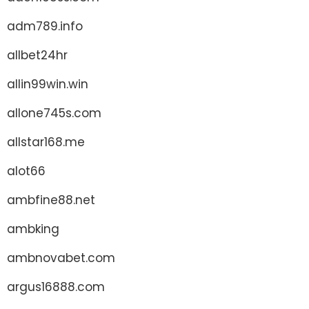
adm789.info
allbet24hr
allin99win.win
allone745s.com
allstar168.me
alot66
ambfine88.net
ambking
ambnovabet.com
argus16888.com