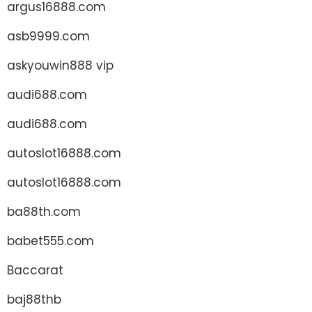
argus16888.com
asb9999.com
askyouwin888 vip
audi688.com
audi688.com
autoslot16888.com
autoslot16888.com
ba88th.com
babet555.com
Baccarat
baj88thb