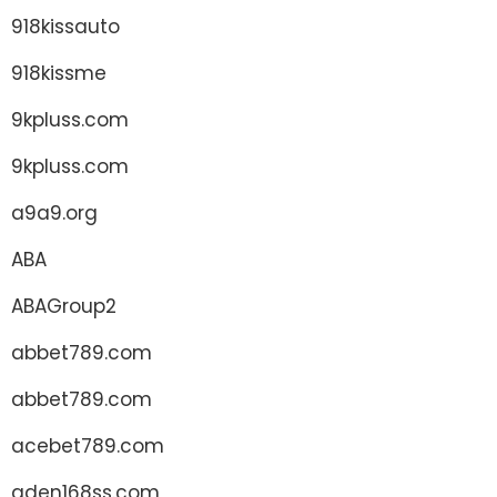
918kissauto
918kissme
9kpluss.com
9kpluss.com
a9a9.org
ABA
ABAGroup2
abbet789.com
abbet789.com
acebet789.com
aden168ss.com