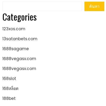
ค้นหา
Categories
123xos.com
13satanbets.com
1688sagame
1688vegasx.com
1688vegasx.com
168slot
168สล็อต
188bet