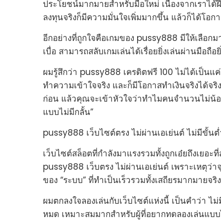
ประโยชน์มากมายสำหรับมือใหม่ เนื่องจากเราได้ฝึก
ลงทุนจริงก็มีความมั่นใจเพิ่มมากขึ้น แล้วก็ได้โ
อีกอย่างที่ถูกใจคือเกมของ pussy888 มีให้เลือก
เบื่อ สามารถสลับเกมเล่นได้เรื่อยยิ่งเล่นผ่านมือถื
ผมรู้สึกว่า pussy888 เครดิตฟรี 100 ไม่ได้เป็นแค่
ทำความเข้าใจจริง และก็มีโอกาสทำเงินจริงได้จริง ถ
ก่อน แล้วคุณจะเข้าหัวใจว่าทำไมคนจำนวนไม่น้อยถ
แบบไม่มีกลั้น”
pussy888 เว็บไซต์ตรง ไม่ผ่านเอเย่นต์ ไม่มีขั้น
เว็บไซต์สล็อตที่กำลังมาแรงรวมทั้งถูกเอ๋ยถึงเยอะที
pussy888 เว็บตรง ไม่ผ่านเอเย่นต์ เพราะเหตุว่าจุด
ของ “ระบบ” ที่ทำเป็นเร็วรวมทั้งเสถียรมากมายจริ
ผมตกลงใจลองเล่นกับเว็บไซต์แห่งนี้ เป็นคำว่า ไม่ม
หมด เหมาะสมมากสำหรับผู้ที่อยากทดลองเล่นแบบไม