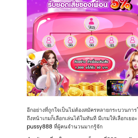
อีกอย่างที่ถูกใจเป็นไม่ต้องสมัครหลายกระบวนการใ
ถึงหน้าเกมก็เลือกเล่นได้ในทันที มีเกมให้เลือกเย
pussy888
ที่ผู้คนจำนวนมากรู้จัก