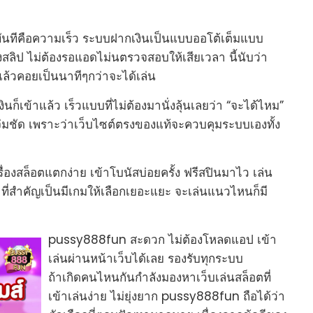
ดยทันทีคือความเร็ว ระบบฝากเงินเป็นแบบออโต้เต็มแบบ
ส่งสลิป ไม่ต้องรอแอดไม่นตรวจสอบให้เสียเวลา นี้นับว่า
ล้วคอยเป็นนาทีๆกว่าจะได้เล่น
็เข้าแล้ว เร็วแบบที่ไม่ต้องมานั่งลุ้นเลยว่า “จะได้ไหม”
์แจ่มชัด เพราะว่าเว็บไซต์ตรงของแท้จะควบคุมระบบเองทั้ง
ื่องสล็อตแตกง่าย เข้าโบนัสบ่อยครั้ง ฟรีสปินมาไว เล่น
 ที่สำคัญเป็นมีเกมให้เลือกเยอะแยะ จะเล่นแนวไหนก็มี
pussy888fun สะดวก ไม่ต้องโหลดแอป เข้า
เล่นผ่านหน้าเว็บได้เลย รองรับทุกระบบ
ถ้าเกิดคนไหนกันกำลังมองหาเว็บเล่นสล็อตที่
เข้าเล่นง่าย ไม่ยุ่งยาก pussy888fun ถือได้ว่า