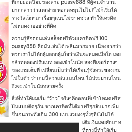
ที่เกมยอดนิยมของค่าย pussy888 ที่ผู้คนจำนวน
มากกล่าวว่าแตกง่าย พอกดหมุนไปไม่กี่ไม้ก็เริ่มได้
รางวัลเล็กๆมาเรื่อยๆแบบไม่ขาดช่วง ทำให้เครดิต
ไม่หมดง่ายอย่างที่คิด
ความรู้สึกตอนเล่นสล็อตฟรีด้วยเครดิตฟรี 100
pussy888 คือมันเล่นได้เพลินมากมาย เนื่องจากว่า
พวกเราไม่ได้กลุ้มอกกลุ้มใจว่าเงินจะหมดเมื่อใด เลย
กล้าทดลองปรับเบท ลองเข้าโบนัส ลองฟีเจอร์ต่างๆ
ของเกมเต็มที่ เปลี่ยนเป็นว่าได้เรียนรู้จังหวะของเกม
ไปในตัว ว่าเกมนี้ควรเล่นแบบไหน ไม้ประมาณไหน
ถึงจะเข้าโบนัสหลายครั้ง
สิ่งที่ทำให้ผมเริ่ม “ว้าว” จริงๆคือตอนที่เข้าโหมดฟรีส
ปินแบบติดๆกัน จากเครดิตที่ได้มาฟรีๆกลับมากเพิ่ม
ขึ้นจนกระทั่งเกิน 300 แบบงวยงงๆทั้งๆที่ยังไม่ได้
เติมเงินเลยสักบาท
ที่ตรงนี้ทำให้เริ่ม