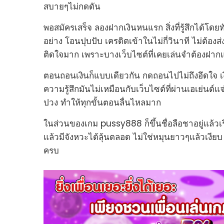
สบายๆไม่กดดัน
พอสมัครเสร็จ ลองฝากเงินหนแรก สิ่งที่รู้สึกได้โ
อย่าง โอนปุบปับ เครดิตเข้าในไม่กี่วินาที ไม่ต้อง
ติดใจมาก เพราะบางเว็บไซต์ที่เคยเล่นจำต้องฝากแ
ตอนถอนเงินก็แบบเดียวกัน กดถอนไปไม่ถึงอึดใจ เงินก
ความรู้สึกมันไม่เหมือนกับเว็บไซต์ที่ผ่านเอเย่นต
ปวง ทำให้ทุกขั้นตอนลื่นไหลมาก
ในส่วนของเกม pussy888 ก็ขึ้นชื่อลือชาอยู่แล้วเร
แล้วมีจังหวะได้ลุ้นตลอด ไม่ใช่หมุนยาวๆแล้วเงียบ
ครบ