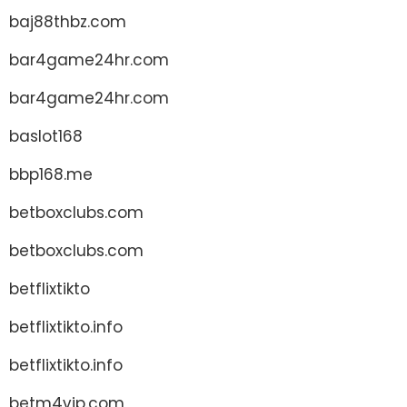
baj88thbz.com
bar4game24hr.com
bar4game24hr.com
baslot168
bbp168.me
betboxclubs.com
betboxclubs.com
betflixtikto
betflixtikto.info
betflixtikto.info
betm4vip.com