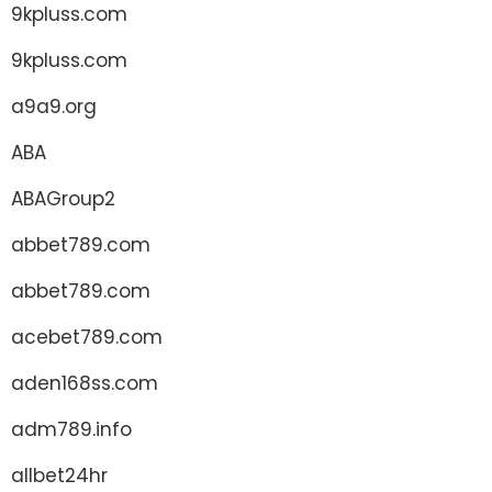
9kpluss.com
9kpluss.com
a9a9.org
ABA
ABAGroup2
abbet789.com
abbet789.com
acebet789.com
aden168ss.com
adm789.info
allbet24hr