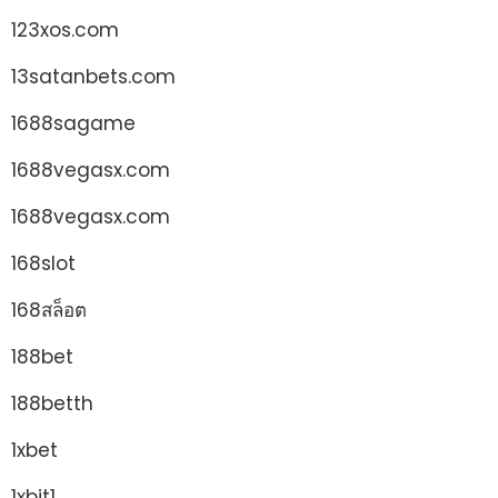
123xos.com
13satanbets.com
1688sagame
1688vegasx.com
1688vegasx.com
168slot
168สล็อต
188bet
188betth
1xbet
1xbit1