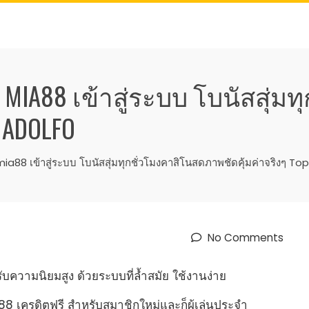
 MIA88 เข้าสู่ระบบ โบนัสสุ่
Y ADOLFO
a88 เข้าสู่ระบบ โบนัสสุ่มทุกชั่วโมงคาสิโนสดภาพชัดคุ้มค่าจริงๆ To
No Comments
ความนิยมสูง ด้วยระบบที่ล้ำสมัย ใช้งานง่าย
8 เครดิตฟรี สำหรับสมาชิกใหม่และก็ผู้เล่นประจำ