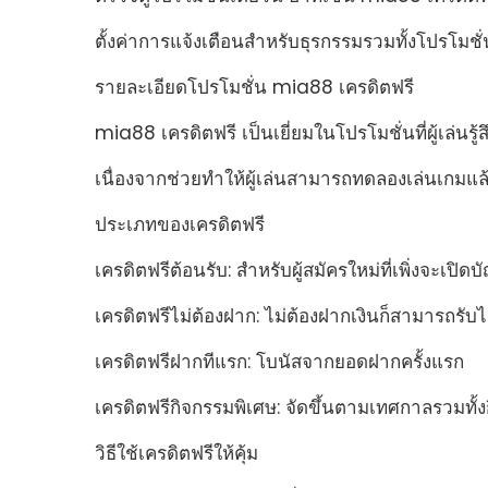
ตั้งค่าการแจ้งเตือนสำหรับธุรกรรมรวมทั้งโปรโมชั่
รายละเอียดโปรโมชั่น mia88 เครดิตฟรี
mia88 เครดิตฟรี เป็นเยี่ยมในโปรโมชั่นที่ผู้เล่นรู้สึ
เนื่องจากช่วยทำให้ผู้เล่นสามารถทดลองเล่นเกมแล้ว
ประเภทของเครดิตฟรี
เครดิตฟรีต้อนรับ: สำหรับผู้สมัครใหม่ที่เพิ่งจะเปิดบ
เครดิตฟรีไม่ต้องฝาก: ไม่ต้องฝากเงินก็สามารถรับไ
เครดิตฟรีฝากทีแรก: โบนัสจากยอดฝากครั้งแรก
เครดิตฟรีกิจกรรมพิเศษ: จัดขึ้นตามเทศกาลรวมทั
วิธีใช้เครดิตฟรีให้คุ้ม