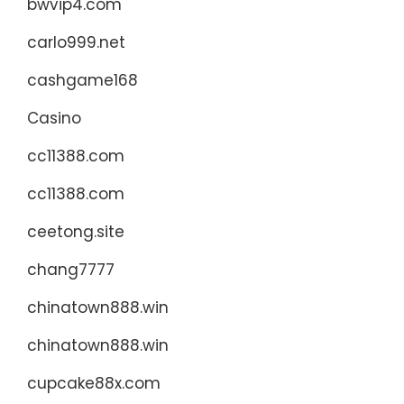
bwvip4.com
carlo999.net
cashgame168
Casino
cc11388.com
cc11388.com
ceetong.site
chang7777
chinatown888.win
chinatown888.win
cupcake88x.com