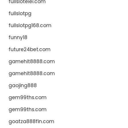
fullsloteiei.com
fullslotpg
fullslotpg168.com
funny18
future24bet.com
gamehit8888.com
gamehit8888.com
gaojing888
gem99ths.com
gem99ths.com
goatza888fin.com