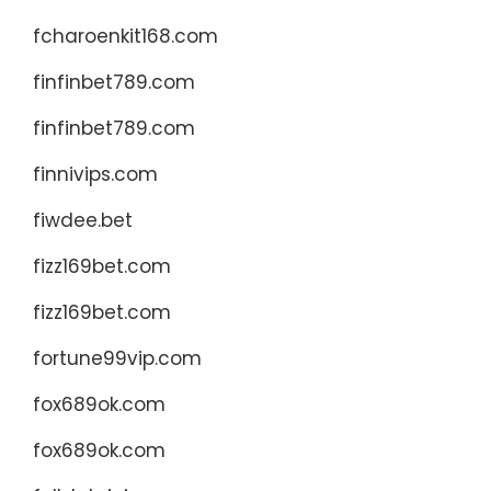
fcharoenkit168.com
finfinbet789.com
finfinbet789.com
finnivips.com
fiwdee.bet
fizz169bet.com
fizz169bet.com
fortune99vip.com
fox689ok.com
fox689ok.com