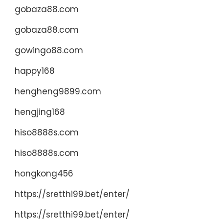
gobaza88.com
gobaza88.com
gowingo88.com
happy168
hengheng9899.com
hengjing168
hiso8888s.com
hiso8888s.com
hongkong456
https://sretthi99.bet/enter/
https://sretthi99.bet/enter/