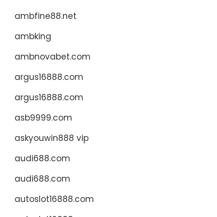
ambfine88.net
ambking
ambnovabet.com
argus16888.com
argus16888.com
asb9999.com
askyouwin888 vip
audi688.com
audi688.com
autoslot16888.com