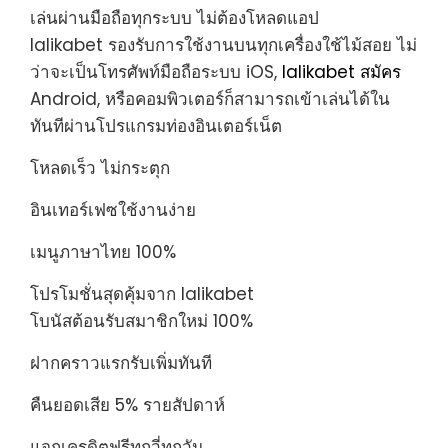
เล่นผ่านมือถือทุกระบบ ไม่ต้องโหลดแอป
lalikabet รองรับการใช้งานบนทุกเครื่องใช้ไม้สอย ไม่
ว่าจะเป็นโทรศัพท์มือถือระบบ iOS,
lalikabet สมัคร
Android, หรือคอมพิวเตอร์ก็สามารถเข้าเล่นได้ใน
ทันทีผ่านโปรแกรมท่องอินเตอร์เน็ต
โหลดเร็ว ไม่กระตุก
อินเทอร์เฟซใช้งานง่าย
เมนูภาษาไทย 100%
โปรโมชั่นสุดคุ้มจาก lalikabet
โบนัสต้อนรับสมาชิกใหม่ 100%
ฝากคราวแรกรับเพิ่มทันที
คืนยอดเสีย 5% รายสัปดาห์
แจกเครดิตฟรีทุกวี่ทุกวัน