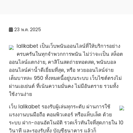
23
พ.ค. 2025
lalikabet เป็นเว็บพนันออนไลน์ที่ให้บริการอย่าง
ครบครันในทุกจำพวกการพนัน ไม่ว่าจะเป็น สล็อต
ออนไลน์แตกง่าย, คาสิโนสดถ่ายทอดสด, พนันบอล
ออนไลน์ค่าน้ำดีเยี่ยมที่สุด, หรือ หวยออนไลน์จ่าย
เต็มบาทละ 950 ทั้งหมดนี้อยู่บนระบบ เว็บไซต์ตรงไม่
ผ่านเอเย่นต์ ที่เน้นความมั่นคง ไม่มีอันตราย รวมทั้ง
ใช้งานง่าย
เว็บ lalikabet รองรับผู้เล่นทุกระดับ ผ่านการใช้
แรงงานบนมือถือ คอมพิวเตอร์ หรือแท็บเล็ต ด้วย
ระบบ ฝาก-ถอนอัตโนมัติ รวดเร็วทันใจที่สุดภายใน 10
วินาที และรองรับทั้ง บัญชีธนาคาร แล้วก็