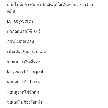
ฝากไม่มีอย่างน้อย เบิกเงินได้ในทันที ไม่ต้องแจ้งแอ
ดมิน
LSI Keywords:
ฝากถอนออโต้ 10 วิ
ถอนไม่ติดเทิร์น
เพิ่มเติมเงินผ่านวอเลท
ระบบการเงินมั่นคง
Keyword Suggest:
ฝากอย่างต่ำ 1 บาท
ถอนสูงสุดไม่จำกัด
วอเลทไม่ต้องโยกเงิน