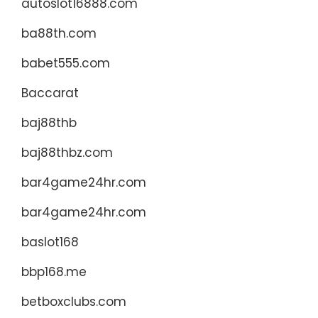
autoslot16888.com
ba88th.com
babet555.com
Baccarat
baj88thb
baj88thbz.com
bar4game24hr.com
bar4game24hr.com
baslot168
bbp168.me
betboxclubs.com