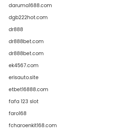
daruma1688.com
dgb222hot.com
dr888
dr888bet.com
dr888bet.com
ek4567.com
erisauto.site
etbet16888.com
fafa 123 slot
faro168
fcharoenkit168.com