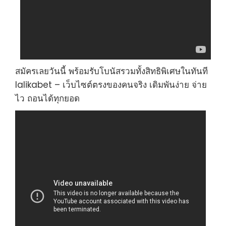
สมัครเลยวันนี้ พร้อมรับโบนัสรวมทั้งสิทธิพิเศษในทันที
lalikabet – เว็บไซต์ตรงของคนจริง เดิมพันง่าย จ่าย
ไว ถอนได้ทุกยอด