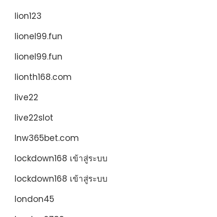
lion123
lionel99.fun
lionel99.fun
lionth168.com
live22
live22slot
lnw365bet.com
lockdown168 เข้าสู่ระบบ
lockdown168 เข้าสู่ระบบ
london45