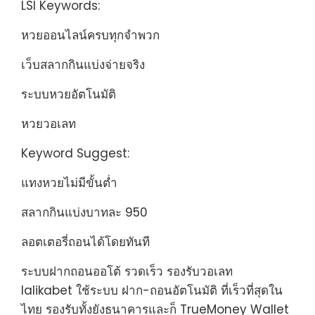
LSI Keywords:
หวยออนไลน์ครบทุกจำพวก
เว็บสลากกินแบ่งจ่ายจริง
ระบบหวยอัตโนมัติ
หวยวอเลท
Keyword Suggest:
แทงหวยไม่มีขั้นต่ำ
สลากกินแบ่งบาทละ 950
ลอตเตอรี่ถอนได้โดยทันที
ระบบฝากถอนออโต้ รวดเร็ว รองรับวอเลท
lalikabet ใช้ระบบ ฝาก-ถอนอัตโนมัติ ที่เร็วที่สุดใน
ไทย รองรับทั้งยังธนาคารและก็ TrueMoney Wallet