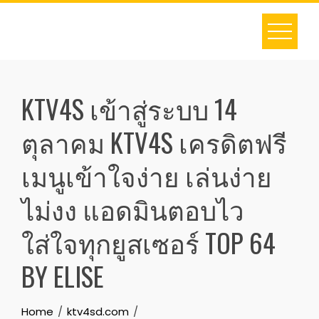
Skip
to
content
KTV4S เข้าสู่ระบบ 14
ตุลาคม KTV4S เครดิตฟรี
เมนูเข้าใจง่าย เล่นง่าย
ไม่งง แอดมินตอบไว
ใส่ใจทุกยูสเซอร์ TOP 64
BY ELISE
Home
ktv4sd.com