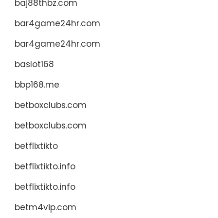
baj88thbz.com
bar4game24hr.com
bar4game24hr.com
baslot168
bbp168.me
betboxclubs.com
betboxclubs.com
betflixtikto
betflixtikto.info
betflixtikto.info
betm4vip.com