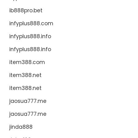
ib888pro.bet
infyplus888.com
infyplus888.info
infyplus888.info
item388.com
item388.net
item388.net
jaosua777.me
jaosua777.me
jinda888