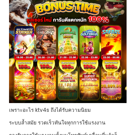
เพราะอะไร ktv4s ถึงได้รับความนิยม
ระบบล้ำสมัย รวดเร็วทันใจทุกการใช้แรงงาน