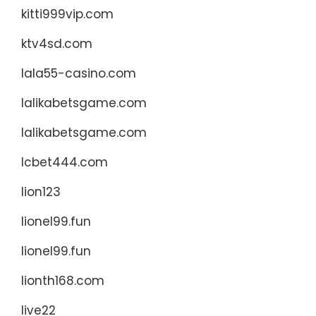
kitti999vip.com
ktv4sd.com
lala55-casino.com
lalikabetsgame.com
lalikabetsgame.com
lcbet444.com
lion123
lionel99.fun
lionel99.fun
lionth168.com
live22