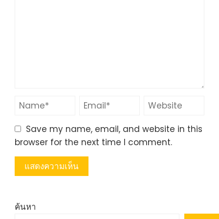
Save my name, email, and website in this
browser for the next time I comment.
ค้นหา