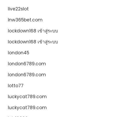
live22slot
lnw365bet.com
lockdown168 เข้าสู่ระบบ
lockdown168 เข้าสู่ระบบ
london45
london6789.com
london6789.com
lotto77
luckycat789.com
luckycat789.com