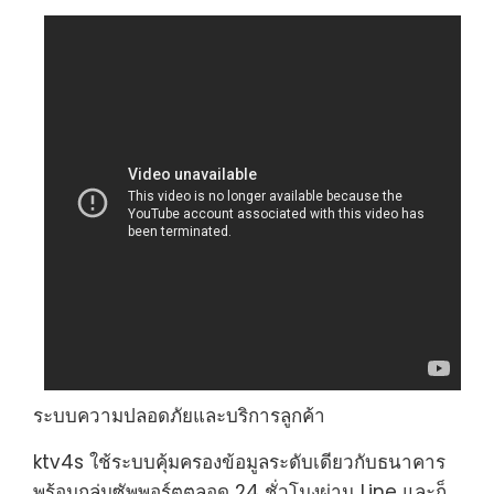
ระบบความปลอดภัยและบริการลูกค้า
ktv4s ใช้ระบบคุ้มครองข้อมูลระดับเดียวกับธนาคาร
พร้อมกลุ่มซัพพอร์ตตลอด 24 ชั่วโมงผ่าน Line และก็