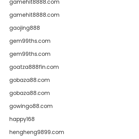
gamehit8888.com
gamehit8888.com
gaojing888
gem99ths.com
gem99ths.com
goatza888fin.com
gobaza88.com
gobaza88.com
gowingo88.com
happy168
hengheng9899.com