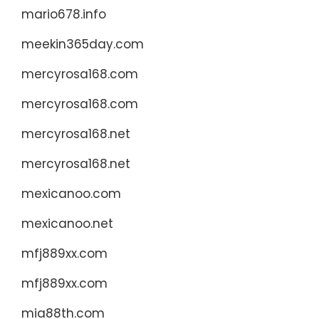
mario678.info
meekin365day.com
mercyrosa168.com
mercyrosa168.com
mercyrosa168.net
mercyrosa168.net
mexicanoo.com
mexicanoo.net
mfj889xx.com
mfj889xx.com
mia88th.com