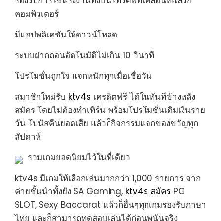
รองรับการใช้แรงงานทั้งบนโทรศัพท์เคลื่อนที่แล้วก็
คอมพิวเตอร์
มีแอปพลิเคชันให้ดาวน์โหลด
ระบบฝากถอนอัตโนมัติไม่เกิน 10 วินาที
โปรโมชั่นถูกใจ แจกหนักทุกเมื่อเชื่อวัน
สมาชิกใหม่รับ
ktv4s
เครดิตฟรี ได้ในทันทีข้างหลัง
สมัคร โดยไม่ต้องทำเทิร์น พร้อมโปรโมชั่นเติมเงินราย
วัน โบนัสคืนยอดเสีย แล้วก็กิจกรรมแจกของขวัญทุก
สัปดาห์
รวมเกมยอดนิยมไว้ในที่เดียว
ktv4s มีเกมให้เลือกเล่นมากกว่า 1,000 รายการ จาก
ค่ายชั้นนำทั้งยัง SA Gaming,
ktv4s สมัคร
PG
SLOT, Sexy Baccarat แล้วก็อื่นๆทุกเกมรองรับภาษา
ไทย และก็สามารถทดสอบเล่นได้ก่อนพนันจริง