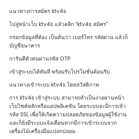
แนวทางการสมัคร ktv4s
ไปสู่หน้าเว็บ ktv4s แล้วคลิก “ktv4s สมัคร”
กรอกข้อมูลที่ต้อง เป็นต้นว่า เบอร์โทร รหัสผ่าน แล้วก็
บัญชีธนาคาร
การันตีตัวตนผ่านรหัส OTP
เข้าสู่ระบบได้ทันที พร้อมรับโปรโมชั่นต้อนรับ
แนวทางเข้าระบบ ktv4s โดยสวัสดิภาพ
การ ktv4s เข้าสู่ระบบ สามารถทำเป็นง่ายผ่านหน้า
เว็บไซต์หลักหรือแอปพลิเคชัน โดยระบบจะมีการเข้า
รหัส SSL เพื่อให้เกิดความปลอดภัยของข้อมูลผู้ใช้งาน
และก็ยังมีระบบแจ้งเตือนหากมีการเข้าระบบจาก
เครื่องไม้เครื่องมือแปลกปลอม