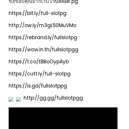
ขอขอบคุณมากเว็บ
เว็บสล็อต pg
https://bit.ly/full-slotpg
http://ow.ly/m3gL50MuVMo
https://rebrand.ly/fullslotpg
https://wow.in.th/fullslotpgg
https://t.co/tBBoOypAyb
https://cutt.ly/full-slotpg
https://is.gd/fullslotppg
http://gg.gg/fullslotpgg