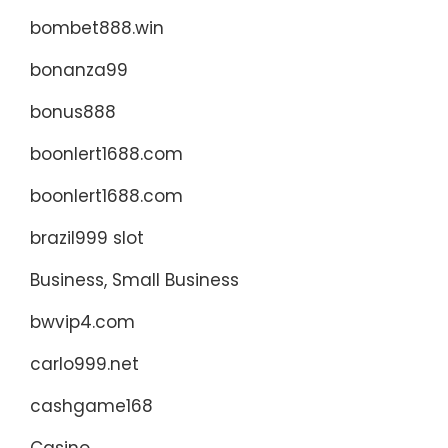
bombet888.win
bonanza99
bonus888
boonlert1688.com
boonlert1688.com
brazil999 slot
Business, Small Business
bwvip4.com
carlo999.net
cashgame168