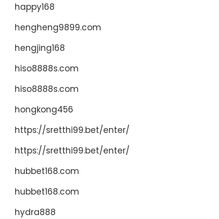
happy168
hengheng9899.com
hengjing168
hiso8888s.com
hiso8888s.com
hongkong456
https://sretthi99.bet/enter/
https://sretthi99.bet/enter/
hubbet168.com
hubbet168.com
hydra888