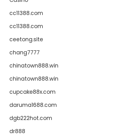
Casino
cc11388.com
cc11388.com
ceetong.site
chang7777
chinatown888.win
chinatown888.win
cupcake88x.com
daruma1688.com
dgb222hot.com
dr888