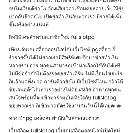
และก็สะสมไว้ให้ทุกท่านได้เข้ามาเลือกเล่นกันได้ครบ
จบในเว็บเดียว ไม่ต้องเสียเวลาเชื่อมต่อหลายเว็บให้ยุ่ง
ยากกันอีกต่อไป เปิดยูสทำเงินกับพวกเรา มีรายได้เพิ่ม
ขึ้นจริงอย่างแน่แท้
สิทธิพิเศษสำหรับสมาชิกใหม่ fullslotpg
เพียงเล่นเกมสล็อตออนไลน์กับเว็บไซต์ pgสล็อต ก็
ร่ำรวยขึ้นได้ไม่ยากเรามีสิทธิพิเศษดีๆมาช่วยทำเงิน
หลายรายการ ทุกคนสามารถเข้ามาเลือกใช้กันได้ฟรี
ไม่มีข้อจำกัดไม่ต้องรอคอยทำเทิร์น ไม่มีเงื่อนไขอะไร
ก็แล้วแต่ทั้งมวล การันตีว่ายังไม่มีเว็บไซต์ไหน กล้าให้
ข้อเสนอดีๆได้เท่าเราอย่างไม่ต้องสงสัย ถ้าหากทุกคน
สนใจพร้อมที่จะเข้ามาร่วมบันเทิงใจกับ fullslotpg
ของพวกเรา ก็เข้ามาสมัครใช้งานกันวันนี้ได้เลยคะคะ
ทางเข้าpg
เคล็ดลับทำเงินในลักษณะต่างๆ
เว็บสล็อต fullslotpg เว็บเกมสล็อตออนไลน์เปิดใหม่