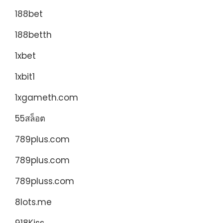
188bet
188betth
1xbet
1xbit1
1xgameth.com
55สล็อต
789plus.com
789plus.com
789pluss.com
8lots.me