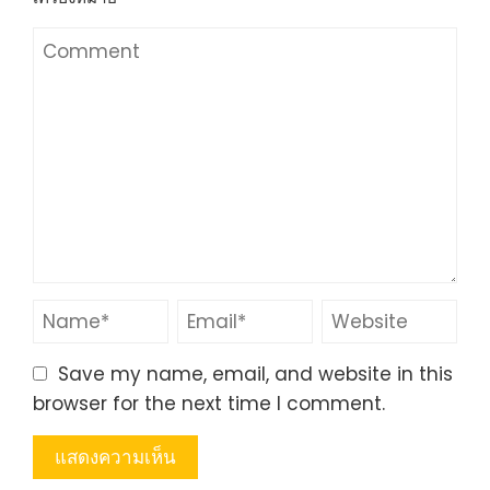
Save my name, email, and website in this
browser for the next time I comment.