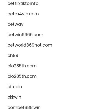
betflixtikto.info
betm4vip.com
betway
betwin6666.com
betworld369hot.com
bh99
bio285th.com
bio285th.com
bitcoin
bkkwin
bombet888.win