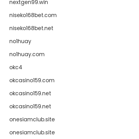
nextgen99.win
niseko168bet.com
niseko168bet.net
no1huay
no1huay.com
okc4
okcasino159.com
okcasino159.net
okcasino159.net
onesiamclub.site
onesiamclub.site