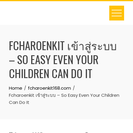
Skip
to
content
FCHAROENKIT เข้าสู่ระบบ
– SO EASY EVEN YOUR
CHILDREN CAN DO IT
Home
fcharoenkit168.com
Fcharoenkit เข้าสู่ระบบ – So Easy Even Your Children
Can Do It