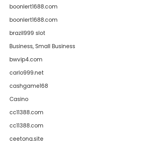
boonlert1688.com
boonlert1688.com
brazil999 slot
Business, Small Business
bwvip4.com
carlo999.net
cashgame168
Casino
cc11388.com
cc11388.com
ceetong.site