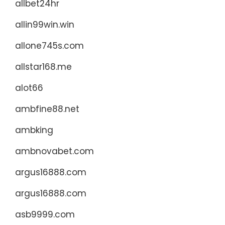
allbet24hr
allin99win.win
allone745s.com
allstar168.me
alot66
ambfine88.net
ambking
ambnovabet.com
argus16888.com
argus16888.com
asb9999.com