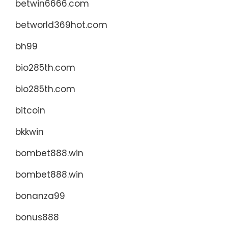
betwin6666.com
betworld369hot.com
bh99
bio285th.com
bio285th.com
bitcoin
bkkwin
bombet888.win
bombet888.win
bonanza99
bonus888