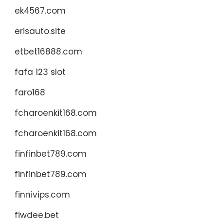
ek4567.com
erisauto.site
etbet16888.com
fafa 123 slot
faro168
fcharoenkit168.com
fcharoenkit168.com
finfinbet789.com
finfinbet789.com
finnivips.com
fiwdee.bet