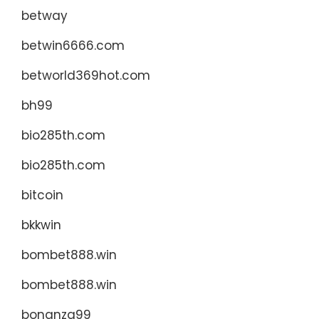
betway
betwin6666.com
betworld369hot.com
bh99
bio285th.com
bio285th.com
bitcoin
bkkwin
bombet888.win
bombet888.win
bonanza99