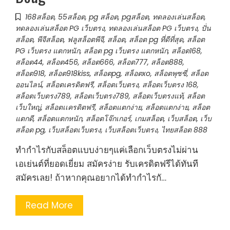
168สล็อต
,
55สล็อต
,
pg สล็อต
,
pgสล็อต
,
ทดลองเล่นสล็อต
,
ทดลองเล่นสล็อต PG เว็บตรง
,
ทดลองเล่นสล็อต PG เว็บตรง
,
ปั่น
สล็อต
,
พีจีสล็อต
,
ฟลูสล็อตพีจี
,
สล็อต
,
สล็อต pg ที่ดีที่สุด
,
สล็อต
PG เว็บตรง แตกหนัก
,
สล็อต pg เว็บตรง แตกหนัก
,
สล็อต168
,
สล็อต44
,
สล็อต456
,
สล็อต666
,
สล็อต777
,
สล็อต888
,
สล็อต918
,
สล็อต918kiss
,
สล็อตpg
,
สล็อตxo
,
สล็อตพุซซี่
,
สล็อต
ออนไลน์
,
สล็อตเครดิตฟรี
,
สล็อตเว็บตรง
,
สล็อตเว็บตรง 168
,
สล็อตเว็บตรง789
,
สล็อตเว็บตรง789
,
สล็อตเว็บตรงแท้
,
สล็อต
เว็บใหญ่
,
สล็อตเเครดิตฟรี
,
สล็อตแตกง่าย
,
สล็อตแตกง่าย
,
สล็อต
แตกดี
,
สล็อตแตกหนัก
,
สล็อตโจ๊กเกอร์
,
เกมสล็อต
,
เว็บสล็อต
,
เว็บ
สล็อต pg
,
เว็บสล็อตเว็บตรง
,
เว็บสล็อตเว็บตรง
,
ไทยสล็อต 888
ทำกำไรกับสล็อตแบบง่ายๆแค่เลือกเว็บตรงไม่ผ่าน
เอเย่นต์ที่ยอดเยี่ยม สมัครง่าย รับเครดิตฟรีได้ทันที
สมัครเลย! ถ้าหากคุณอยากได้ทำกำไรกั…
Read More