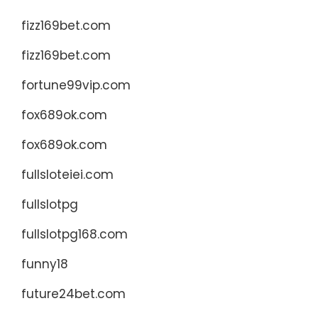
fizz169bet.com
fizz169bet.com
fortune99vip.com
fox689ok.com
fox689ok.com
fullsloteiei.com
fullslotpg
fullslotpg168.com
funny18
future24bet.com