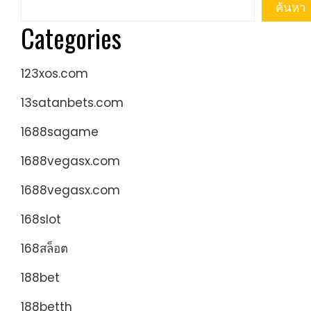
ค้นหา
Categories
123xos.com
13satanbets.com
1688sagame
1688vegasx.com
1688vegasx.com
168slot
168สล็อต
188bet
188betth