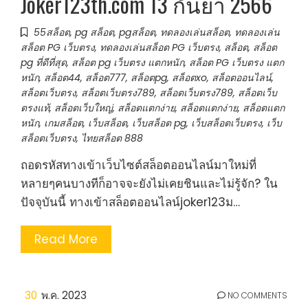
Joker123th.com 13 กันยา 2566
55สล็อต
,
pg สล็อต
,
pgสล็อต
,
ทดลองเล่นสล็อต
,
ทดลองเล่น
สล็อต PG เว็บตรง
,
ทดลองเล่นสล็อต PG เว็บตรง
,
สล็อต
,
สล็อต
pg ที่ดีที่สุด
,
สล็อต pg เว็บตรง แตกหนัก
,
สล็อต PG เว็บตรง แตก
หนัก
,
สล็อต44
,
สล็อต777
,
สล็อตpg
,
สล็อตxo
,
สล็อตออนไลน์
,
สล็อตเว็บตรง
,
สล็อตเว็บตรง789
,
สล็อตเว็บตรง789
,
สล็อตเว็บ
ตรงแท้
,
สล็อตเว็บใหญ่
,
สล็อตแตกง่าย
,
สล็อตแตกง่าย
,
สล็อตแตก
หนัก
,
เกมสล็อต
,
เว็บสล็อต
,
เว็บสล็อต pg
,
เว็บสล็อตเว็บตรง
,
เว็บ
สล็อตเว็บตรง
,
ไทยสล็อต 888
ถอดรหัสทางเข้าเว็บไซต์สล็อตออนไลน์มาใหม่ที่
หลายๆคนบางทีก็อาจจะยังไม่เคยชินและไม่รู้จัก? ใน
ปัจจุบันนี้ ทางเข้าสล็อตออนไลน์joker123ม…
Read More
30
พ.ค. 2023
NO COMMENTS