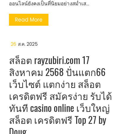
ออนไลน์ยังคงเป็นที่นิยมอย่างสม่ำเส…
Read More
26
ส.ค. 2025
สล็อต rayzubiri.com 17
สิงหาคม 2568 ปั่นแตก66
เว็บไซต์ แตกง่าย สล็อต
เครดิตฟรี สมัครง่าย รับได้
ทันที casino online เว็บใหญ่
สล็อต เครดิตฟรี Top 27 by
Doug