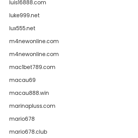
luis16888.com
luke999.net
lux555.net
m4newonline.com
m4newonline.com
mac1bet789.com
macau69
macau888.win
marinapluss.com
mario678
mario678.club