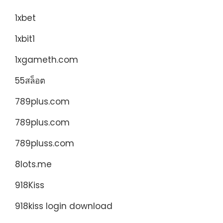
1xbet
1xbit1
1xgameth.com
55สล็อต
789plus.com
789plus.com
789pluss.com
8lots.me
918Kiss
918kiss login download