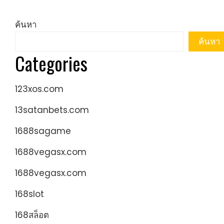
ค้นหา
ค้นหา
Categories
123xos.com
13satanbets.com
1688sagame
1688vegasx.com
1688vegasx.com
168slot
168สล็อต