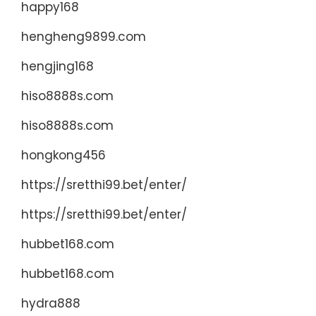
happy168
hengheng9899.com
hengjing168
hiso8888s.com
hiso8888s.com
hongkong456
https://sretthi99.bet/enter/
https://sretthi99.bet/enter/
hubbet168.com
hubbet168.com
hydra888