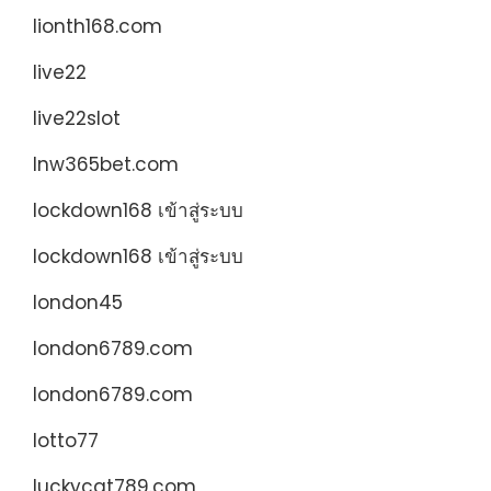
lionth168.com
live22
live22slot
lnw365bet.com
lockdown168 เข้าสู่ระบบ
lockdown168 เข้าสู่ระบบ
london45
london6789.com
london6789.com
lotto77
luckycat789.com