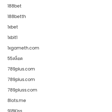
188bet
188betth
1xbet
1xbit1
1xgameth.com
55สล็อต
789plus.com
789plus.com
789pluss.com
8lots.me
918Kiss