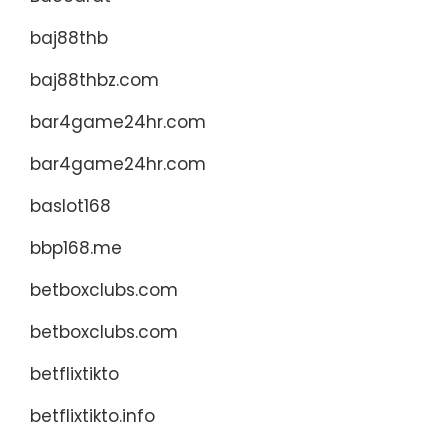
baj88thb
baj88thbz.com
bar4game24hr.com
bar4game24hr.com
baslot168
bbp168.me
betboxclubs.com
betboxclubs.com
betflixtikto
betflixtikto.info