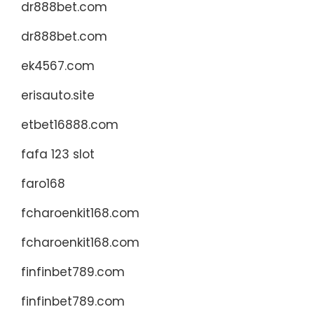
dr888bet.com
dr888bet.com
ek4567.com
erisauto.site
etbet16888.com
fafa 123 slot
faro168
fcharoenkit168.com
fcharoenkit168.com
finfinbet789.com
finfinbet789.com