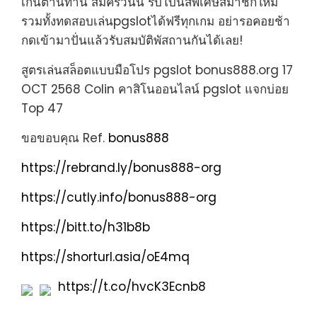
เกินต้านทาน สมัครวันนี้ รับโบนัสพิเศษสมาชิกใหม่
รวมทั้งทดสอบเล่นpgslotได้ฟรีทุกเกม อย่ารอคอยช้า
กดเข้ามาปั่นแล้วรับสมบัติพัสถานกันได้เลย!
สูตรเล่นสล็อตแบบมือโปร pgslot bonus888.org 17
OCT 2568 Colin คาสิโนออนไลน์ pgslot แจกบ่อย
Top 47
ขอขอบคุณ Ref.
bonus888
https://rebrand.ly/bonus888-org
https://cutly.info/bonus888-org
https://bitt.to/h31b8b
https://shorturl.asia/oE4mq
https://t.co/hvcK3Ecnb8