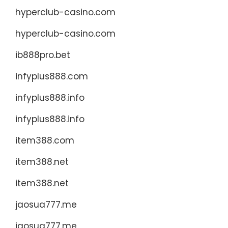
hyperclub-casino.com
hyperclub-casino.com
ib888pro.bet
infyplus888.com
infyplus888.info
infyplus888.info
item388.com
item388.net
item388.net
jaosua777.me
jaosua777.me