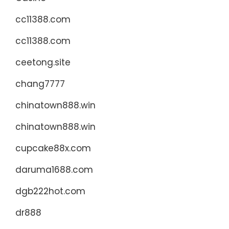
cc11388.com
cc11388.com
ceetong.site
chang7777
chinatown888.win
chinatown888.win
cupcake88x.com
daruma1688.com
dgb222hot.com
dr888