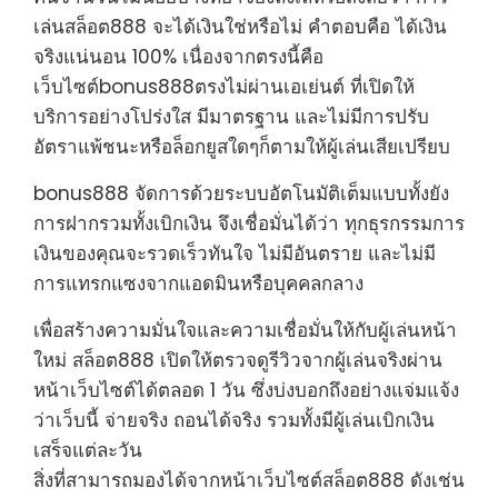
เล่นสล็อต888 จะได้เงินใช่หรือไม่ คำตอบคือ ได้เงิน
จริงแน่นอน 100% เนื่องจากตรงนี้คือ
เว็บไซต์bonus888ตรงไม่ผ่านเอเย่นต์ ที่เปิดให้
บริการอย่างโปร่งใส มีมาตรฐาน และไม่มีการปรับ
อัตราแพ้ชนะหรือล็อกยูสใดๆก็ตามให้ผู้เล่นเสียเปรียบ
bonus888 จัดการด้วยระบบอัตโนมัติเต็มแบบทั้งยัง
การฝากรวมทั้งเบิกเงิน จึงเชื่อมั่นได้ว่า ทุกธุรกรรมการ
เงินของคุณจะรวดเร็วทันใจ ไม่มีอันตราย และไม่มี
การแทรกแซงจากแอดมินหรือบุคคลกลาง
เพื่อสร้างความมั่นใจและความเชื่อมั่นให้กับผู้เล่นหน้า
ใหม่ สล็อต888 เปิดให้ตรวจดูรีวิวจากผู้เล่นจริงผ่าน
หน้าเว็บไซต์ได้ตลอด 1 วัน ซึ่งบ่งบอกถึงอย่างแจ่มแจ้ง
ว่าเว็บนี้ จ่ายจริง ถอนได้จริง รวมทั้งมีผู้เล่นเบิกเงิน
เสร็จแต่ละวัน
สิ่งที่สามารถมองได้จากหน้าเว็บไซต์สล็อต888 ดังเช่น