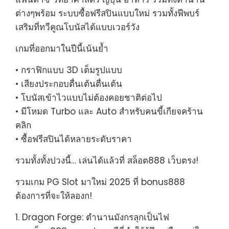
ต่างๆพร้อม ระบบซื้อฟรีสปินแบบใหม่ รวมทั้งฟีพบร์
เสริมที่ทวีคูณโบนัสได้แบบเวอร์วัง
เกมที่ออกมาในปีนี้เน้นย้ำ
• กราฟิกแบบ 3D เต็มรูปแบบ
• เสียงประกอบตื่นเต้นตื่นเต้น
• โบนัสเข้าไวแบบไม่ต้องคอยชาติต่อไป
• มีโหมด Turbo และ Auto สำหรับคนขี้เกียจคร้าน
คลิก
• ซื้อฟรีสปินได้หลายระดับราคา
รวมทั้งทั้งปวงนี้… เล่นได้แล้วที่ สล็อต888 เว็บตรง!
รวมเกม PG Slot มาใหม่ 2025 ที่ bonus888
ต้องการที่จะให้ลองก!
1. Dragon Forge: ตำนานมังกรลุกเป็นไฟ