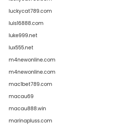
luckycat789.com
luis16888.com
luke999.net
lux555.net
m4newonline.com
m4newonline.com
mac1bet789.com
macau69
macau888.win
marinapluss.com