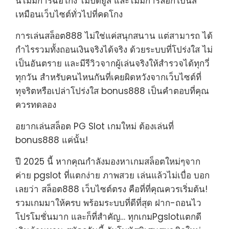
นี้ไม่มีการฉ้อโกง ไม่ปิดยูส และไม่มีการล็อกโบนัส
เหมือนเว็บไซต์ทั่วไปที่คดโกง
การเล่นสล็อต888 ไม่ใช่แค่สนุกสนาน แต่สามารถ ได้
กำไรรวมทั้งถอนเงินจริงได้จริง ด้วยระบบที่โปร่งใส ไม่
เป็นอันตราย และมีรีวิวจากผู้เล่นจริงให้สำรวจได้ทุกวี่
ทุกวัน สำหรับคนไหนกันที่เคยผิดหวังจากเว็บไซต์ที่
ทุจริตหรือเปล่าโปร่งใส bonus888 เป็นคำตอบที่คุณ
ควรทดลอง
อยากเล่นสล็อต PG Slot เกมใหม่ ต้องเล่นที่
bonus888 แค่นั้น!
ปี 2025 นี้ หากคุณกำลังมองหาเกมสล็อตใหม่ๆจาก
ค่าย pgslot ที่แตกง่าย ภาพสวย เล่นแล้วไม่เบื่อ บอก
เลยว่า สล็อต888 เว็บไซต์ตรง คือที่ที่คุณควรเริ่มต้น!
รวมเกมมาให้ครบ พร้อมระบบที่ดีที่สุด ฝาก-ถอนไว
โปรโมชั่นมาก และก็ที่สำคัญ… ทุกเกมPgslotแตกดี