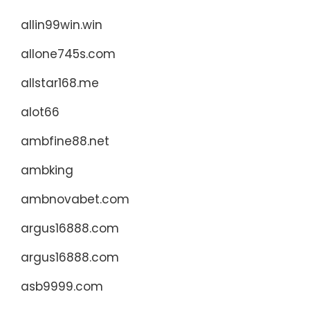
allin99win.win
allone745s.com
allstar168.me
alot66
ambfine88.net
ambking
ambnovabet.com
argus16888.com
argus16888.com
asb9999.com