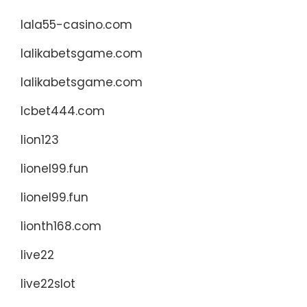
lala55-casino.com
lalikabetsgame.com
lalikabetsgame.com
lcbet444.com
lion123
lionel99.fun
lionel99.fun
lionth168.com
live22
live22slot