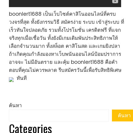
boonlert1688 เป็นเว็บไซต์คาสิโนออนไลน์ที่ครบ
วงจรที่สุด ทั้งยังกรรมวิธี สมัครง่าย ระบบ เข้าสู่ระบบ ที่
เร็วทันใจปลอดภัย รวมทั้งโปรโมชั่น เครดิตฟรี ที่แจก
จริงทุกเมื่อเชื่อวัน ทั้งยังมีเกมเดิมพันประสิทธิภาพให้
เลือกจำนวนมาก ทั้งสล็อต คาสิโนสด และเกมยิงปลา
ถ้าเกิดคุณกำลังมองหาเว็บพนันออนไลน์ป้อมปราการ
อาจจะ ไม่มีอันตราย และคุ้ม boonlert1688 คือคำ
ตอบที่คุณไม่ควรพลาด รีบสมัครวันนี้เพื่อรับสิทธิพิเศษ
ทันที
ค้นหา
ค้นหา
Categories