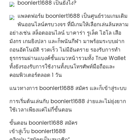
boonlert1688 เป็นยังไง?
แพลตฟอร์ม boonlert1688 เป็นศูนย์รวมเกมเดิม
พันออนไลน์ครบวงจร ที่มีเกมให้เลือกเล่นล้นหลาม
อย่างเช่น สล็อตออนไลน์ บาคาร่า รูเล็ต ไฮโล เสือ
มังกร เกมยิงปลา และก็พนันกีฬา มาพร้อมระบบฝาก
ถอนอัตโนมัติ รวดเร็ว ไม่มีอันตราย รองรับการทำ
ธุรกรรมผ่านแบงค์ชั้นแนวหน้ารวมทั้ง True Wallet
ทั้งยังรองรับการใช้งานทั้งบนโทรศัพท์มือถือและ
คอมพิวเตอร์ตลอด 1 วัน
แนวทางการ boonlert1688 สมัคร และก็เข้าสู่ระบบ
การเริ่มต้นเล่นกับ boonlert1688 ง่ายและไม่ยุ่งยาก
ใช้เวลาเพียงแค่ไม่กี่ขั้นตอน
ขั้นตอน boonlert1688 สมัคร
เข้าสู่เว็บ boonlert1688
คลิกปุ่ม “สมัครเป็นสมาชิก”