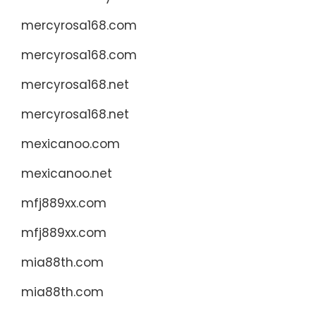
mercyrosa168.com
mercyrosa168.com
mercyrosa168.net
mercyrosa168.net
mexicanoo.com
mexicanoo.net
mfj889xx.com
mfj889xx.com
mia88th.com
mia88th.com