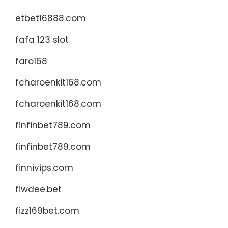
etbet16888.com
fafa 123 slot
faro168
fcharoenkit168.com
fcharoenkit168.com
finfinbet789.com
finfinbet789.com
finnivips.com
fiwdee.bet
fizz169bet.com