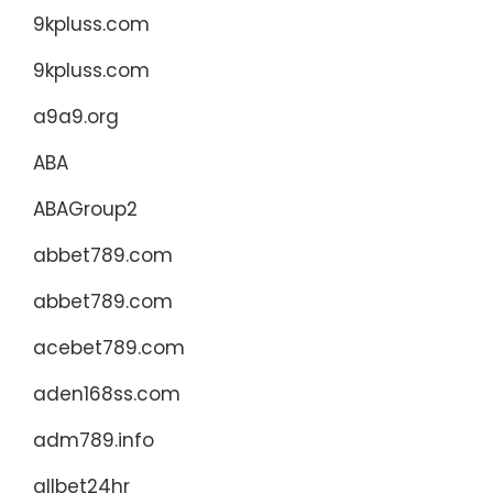
9kpluss.com
9kpluss.com
a9a9.org
ABA
ABAGroup2
abbet789.com
abbet789.com
acebet789.com
aden168ss.com
adm789.info
allbet24hr