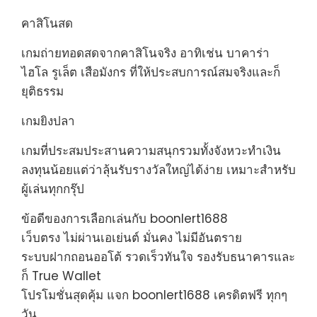
คาสิโนสด
เกมถ่ายทอดสดจากคาสิโนจริง อาทิเช่น บาคาร่า
ไฮโล รูเล็ต เสือมังกร ที่ให้ประสบการณ์สมจริงและก็
ยุติธรรม
เกมยิงปลา
เกมที่ประสมประสานความสนุกรวมทั้งจังหวะทำเงิน
ลงทุนน้อยแต่ว่าลุ้นรับรางวัลใหญ่ได้ง่าย เหมาะสำหรับ
ผู้เล่นทุกกรุ๊ป
ข้อดีของการเลือกเล่นกับ boonlert1688
เว็บตรง ไม่ผ่านเอเย่นต์ มั่นคง ไม่มีอันตราย
ระบบฝากถอนออโต้ รวดเร็วทันใจ รองรับธนาคารและ
ก็ True Wallet
โปรโมชั่นสุดคุ้ม แจก boonlert1688 เครดิตฟรี ทุกๆ
วัน