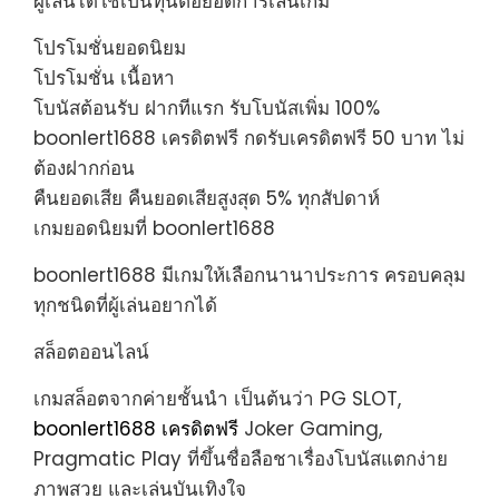
ผู้เล่นได้ใช้เป็นทุนต่อยอดการเล่นเกม
โปรโมชั่นยอดนิยม
โปรโมชั่น เนื้อหา
โบนัสต้อนรับ ฝากทีแรก รับโบนัสเพิ่ม 100%
boonlert1688 เครดิตฟรี กดรับเครดิตฟรี 50 บาท ไม่
ต้องฝากก่อน
คืนยอดเสีย คืนยอดเสียสูงสุด 5% ทุกสัปดาห์
เกมยอดนิยมที่ boonlert1688
boonlert1688 มีเกมให้เลือกนานาประการ ครอบคลุม
ทุกชนิดที่ผู้เล่นอยากได้
สล็อตออนไลน์
เกมสล็อตจากค่ายชั้นนำ เป็นต้นว่า PG SLOT,
boonlert1688 เครดิตฟรี
Joker Gaming,
Pragmatic Play ที่ขึ้นชื่อลือชาเรื่องโบนัสแตกง่าย
ภาพสวย และเล่นบันเทิงใจ