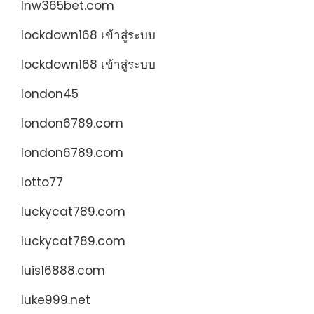
lnw365bet.com
lockdown168 เข้าสู่ระบบ
lockdown168 เข้าสู่ระบบ
london45
london6789.com
london6789.com
lotto77
luckycat789.com
luckycat789.com
luis16888.com
luke999.net