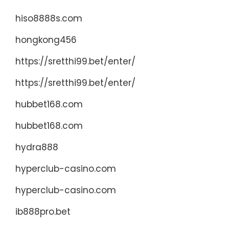
hiso8888s.com
hongkong456
https://sretthi99.bet/enter/
https://sretthi99.bet/enter/
hubbet168.com
hubbet168.com
hydra888
hyperclub-casino.com
hyperclub-casino.com
ib888pro.bet