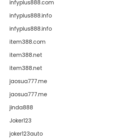
infyplus888.com
infyplus888.info
infyplus888.info
item388.com
item388.net
item388.net
jaosua777.me
jaosua777.me
jinda888
Joker123
joker123auto