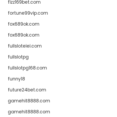
fizz169bet.com
fortune99vip.com
fox689ok.com
fox689ok.com
fullsloteiei.com
fullslotpg
fullslotpg168.com
funny18
future24bet.com
gamehit8888.com
gamehit8888.com