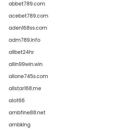
abbet789.com
acebet789.com
aden168ss.com
adm789.info
allbet24hr
allin99win.win
allone745s.com
allstar168.me
alot66
ambfine88.net
ambking