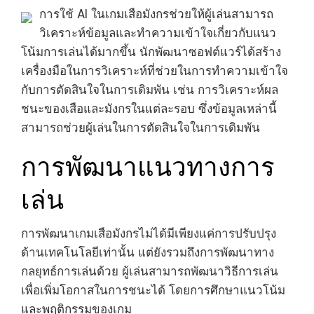
การใช้ AI ในเกมเสือมังกรช่วยให้ผู้เล่นสามารถ
วิเคราะห์ข้อมูลและทำความเข้าใจเกี่ยวกับแนว
โน้มการเล่นได้มากขึ้น นักพัฒนาซอฟต์แวร์ได้สร้าง
เครื่องมือในการวิเคราะห์ที่ช่วยในการทำความเข้าใจ
กับการตัดสินใจในการเดิมพัน เช่น การวิเคราะห์ผล
ชนะของเสือและมังกรในแต่ละรอบ ซึ่งข้อมูลเหล่านี้
สามารถช่วยผู้เล่นในการตัดสินใจในการเดิมพัน
การพัฒนาแนวทางการ
เล่น
การพัฒนาเกมเสือมังกรไม่ได้มีเพียงแค่การปรับปรุง
ด้านเทคโนโลยีเท่านั้น แต่ยังรวมถึงการพัฒนาทาง
กลยุทธ์การเล่นด้วย ผู้เล่นสามารถพัฒนาวิธีการเล่น
เพื่อเพิ่มโอกาสในการชนะได้ โดยการศึกษาแนวโน้ม
และพฤติกรรมของเกม