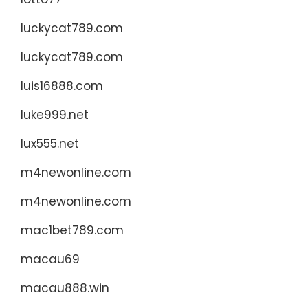
luckycat789.com
luckycat789.com
luis16888.com
luke999.net
lux555.net
m4newonline.com
m4newonline.com
mac1bet789.com
macau69
macau888.win