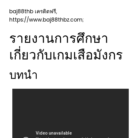
baj88thb เครดิตฟรี
,
https://www.baj88thbz.com
;
รายงานการศึกษา
เกี่ยวกับเกมเสือมังกร
บทนำ