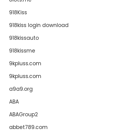
918Kiss
918kiss login download
918kissauto
918kissme
9kpluss.com
9kpluss.com
a9a9.org
ABA
ABAGroup2
abbet789.com