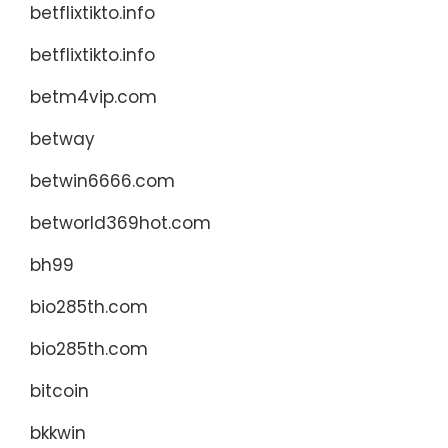
betflixtikto.info
betflixtikto.info
betm4vip.com
betway
betwin6666.com
betworld369hot.com
bh99
bio285th.com
bio285th.com
bitcoin
bkkwin