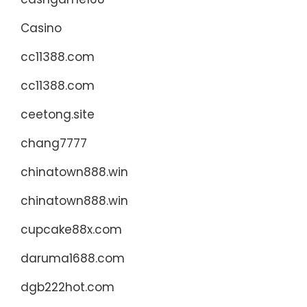
Casino
cc11388.com
cc11388.com
ceetong.site
chang7777
chinatown888.win
chinatown888.win
cupcake88x.com
daruma1688.com
dgb222hot.com