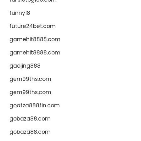
funny18
future24bet.com
gamehit8888.com
gamehit8888.com
gaojing888
gem99ths.com
gem99ths.com
goatza888fin.com
gobaza88.com
gobaza88.com