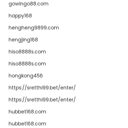
gowingo88.com
happy168
hengheng9899.com
hengjing168
hiso8888s.com
hiso8888s.com
hongkong456
https://sretthi99.bet/enter/
https://sretthi99.bet/enter/
hubbet168.com
hubbet168.com