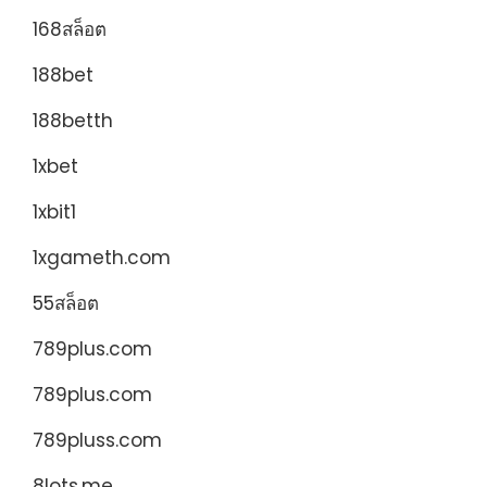
168สล็อต
188bet
188betth
1xbet
1xbit1
1xgameth.com
55สล็อต
789plus.com
789plus.com
789pluss.com
8lots.me