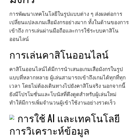
การพัฒนาเทคโนโลยีในรูปแบบต่าง ๆ ส่งผลต่อการ
เปลี่ยนแปลงเกมเสือมังกรอย่างมาก ทั้งในด้านของการ
เข้าถึง การเล่นผ่านมือถือและการใช้ระบบคาสิโน
ออนไลน์
การเล่นคาสิโนออนไลน์
คาสิโนออนไลน์ได้มีการนำเสนอเกมเสือมังกรในรูป
แบบที่หลากหลาย ผู้เล่นสามารถเข้าถึงเกมได้ทุกที่ทุก
เวลา โดยไม่ต้องเดินทางไปยังคาสิโนจริง นอกจากนี้
ยังมีโปรโมชั่นและโบนัสที่ดึงดูดสำหรับผู้เล่นใหม่
ทำให้มีการเพิ่มจำนวนผู้เข้าใช้งานอย่างรวดเร็ว
การใช้ AI และเทคโนโลยี
การวิเคราะห์ข้อมูล