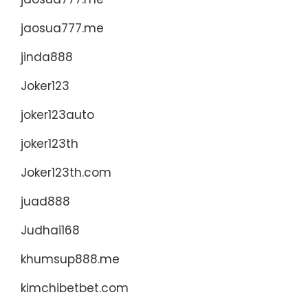
jaosua777.me
jinda888
Joker123
joker123auto
joker123th
Joker123th.com
juad888
Judhai168
khumsup888.me
kimchibetbet.com