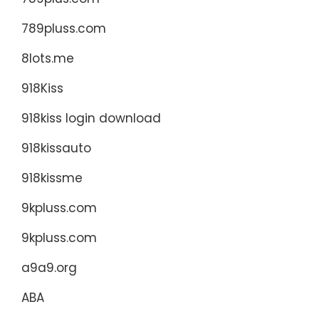
789pluss.com
8lots.me
918Kiss
918kiss login download
918kissauto
918kissme
9kpluss.com
9kpluss.com
a9a9.org
ABA