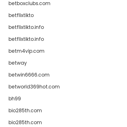
betboxclubs.com
betflixtikto
betflixtikto.info
betflixtikto.info
betm4vip.com
betway
betwin6666.com
betworld369hot.com
bh99
bio285th.com
bio285th.com