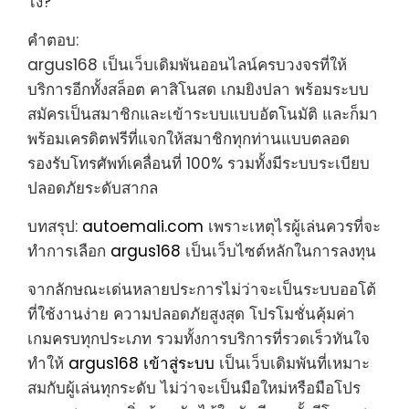
ไง?
คำตอบ:
argus168 เป็นเว็บเดิมพันออนไลน์ครบวงจรที่ให้
บริการอีกทั้งสล็อต คาสิโนสด เกมยิงปลา พร้อมระบบ
สมัครเป็นสมาชิกและเข้าระบบแบบอัตโนมัติ และก็มา
พร้อมเครดิตฟรีที่แจกให้สมาชิกทุกท่านแบบตลอด
รองรับโทรศัพท์เคลื่อนที่ 100% รวมทั้งมีระบบระเบียบ
ปลอดภัยระดับสากล
บทสรุป:
autoemali.com
เพราะเหตุไรผู้เล่นควรที่จะ
ทำการเลือก
argus168
เป็นเว็บไซต์หลักในการลงทุน
จากลักษณะเด่นหลายประการไม่ว่าจะเป็นระบบออโต้
ที่ใช้งานง่าย ความปลอดภัยสูงสุด โปรโมชั่นคุ้มค่า
เกมครบทุกประเภท รวมทั้งการบริการที่รวดเร็วทันใจ
ทำให้
argus168 เข้าสู่ระบบ
เป็นเว็บเดิมพันที่เหมาะ
สมกับผู้เล่นทุกระดับ ไม่ว่าจะเป็นมือใหม่หรือมือโปร