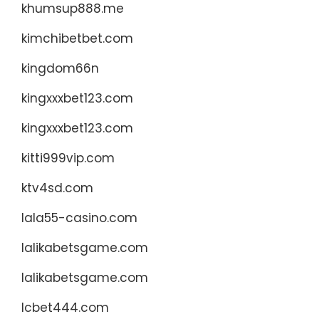
khumsup888.me
kimchibetbet.com
kingdom66n
kingxxxbet123.com
kingxxxbet123.com
kitti999vip.com
ktv4sd.com
lala55-casino.com
lalikabetsgame.com
lalikabetsgame.com
lcbet444.com