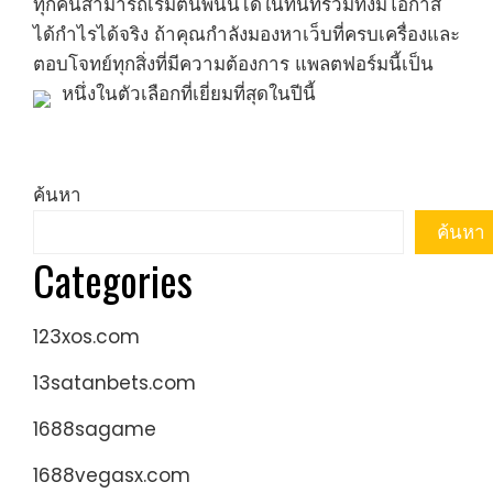
ทุกคนสามารถเริ่มต้นพนันได้ในทันทีรวมทั้งมีโอกาส
ได้กำไรได้จริง ถ้าคุณกำลังมองหาเว็บที่ครบเครื่องและ
ตอบโจทย์ทุกสิ่งที่มีความต้องการ แพลตฟอร์มนี้เป็น
หนึ่งในตัวเลือกที่เยี่ยมที่สุดในปีนี้
ค้นหา
ค้นหา
Categories
123xos.com
13satanbets.com
1688sagame
1688vegasx.com