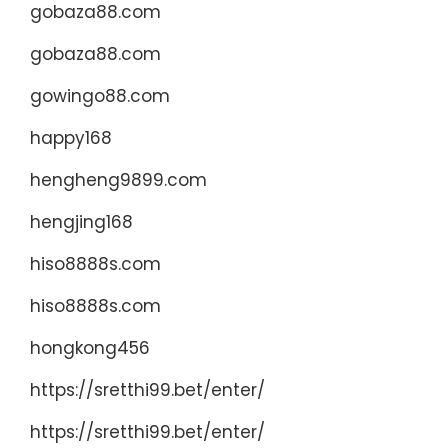
gobaza88.com
gobaza88.com
gowingo88.com
happy168
hengheng9899.com
hengjing168
hiso8888s.com
hiso8888s.com
hongkong456
https://sretthi99.bet/enter/
https://sretthi99.bet/enter/