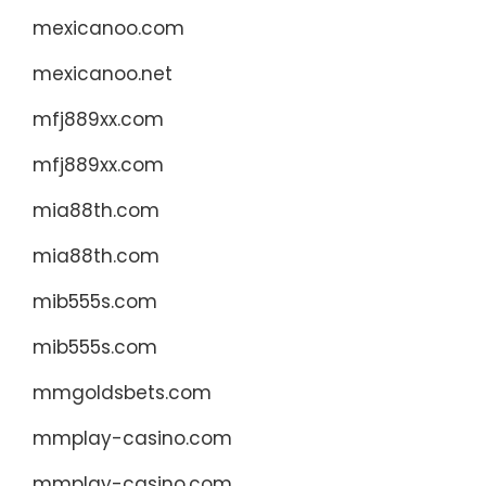
mexicanoo.com
mexicanoo.net
mfj889xx.com
mfj889xx.com
mia88th.com
mia88th.com
mib555s.com
mib555s.com
mmgoldsbets.com
mmplay-casino.com
mmplay-casino.com