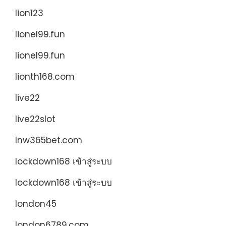
lion123
lionel99.fun
lionel99.fun
lionth168.com
live22
live22slot
lnw365bet.com
lockdown168 เข้าสู่ระบบ
lockdown168 เข้าสู่ระบบ
london45
london6789.com