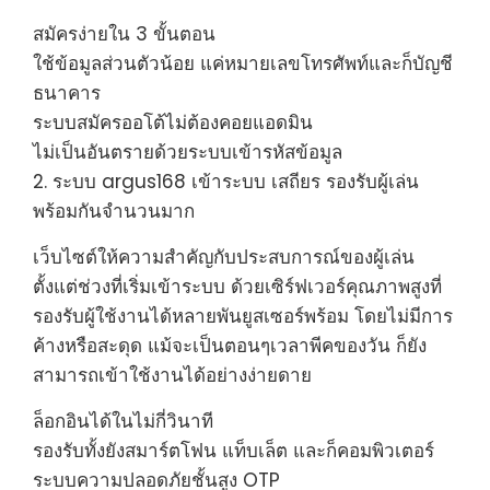
สมัครง่ายใน 3 ขั้นตอน
ใช้ข้อมูลส่วนตัวน้อย แค่หมายเลขโทรศัพท์และก็บัญชี
ธนาคาร
ระบบสมัครออโต้ไม่ต้องคอยแอดมิน
ไม่เป็นอันตรายด้วยระบบเข้ารหัสข้อมูล
2. ระบบ argus168 เข้าระบบ เสถียร รองรับผู้เล่น
พร้อมกันจำนวนมาก
เว็บไซต์ให้ความสำคัญกับประสบการณ์ของผู้เล่น
ตั้งแต่ช่วงที่เริ่มเข้าระบบ ด้วยเซิร์ฟเวอร์คุณภาพสูงที่
รองรับผู้ใช้งานได้หลายพันยูสเซอร์พร้อม โดยไม่มีการ
ค้างหรือสะดุด แม้จะเป็นตอนๆเวลาพีคของวัน ก็ยัง
สามารถเข้าใช้งานได้อย่างง่ายดาย
ล็อกอินได้ในไม่กี่วินาที
รองรับทั้งยังสมาร์ตโฟน แท็บเล็ต และก็คอมพิวเตอร์
ระบบความปลอดภัยชั้นสูง OTP