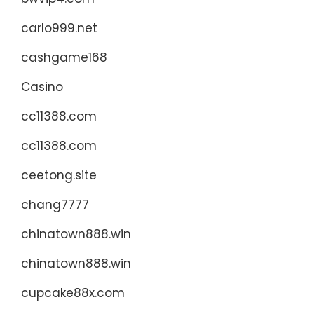
carlo999.net
cashgame168
Casino
cc11388.com
cc11388.com
ceetong.site
chang7777
chinatown888.win
chinatown888.win
cupcake88x.com