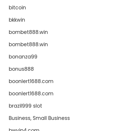
bitcoin
bkkwin
bombet888.win
bombet888.win
bonanza99
bonus888
boonlert1688.com
boonlert1688.com
brazil999 slot
Business, Small Business
bwvip4.com