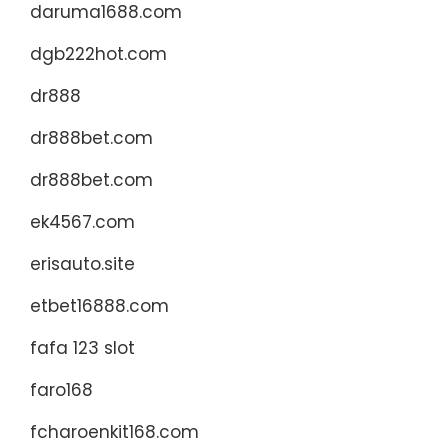
daruma1688.com
dgb222hot.com
dr888
dr888bet.com
dr888bet.com
ek4567.com
erisauto.site
etbet16888.com
fafa 123 slot
faro168
fcharoenkit168.com