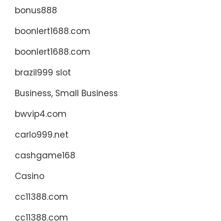
bonus888
boonlert1688.com
boonlert1688.com
brazil999 slot
Business, Small Business
bwvip4.com
carlo999.net
cashgame168
Casino
cc11388.com
cc11388.com