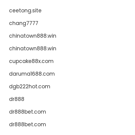
ceetong.site
chang7777
chinatown888.win
chinatown888.win
cupcake88x.com
daruma1688.com
dgb222hot.com
dr888
dr888bet.com
dr888bet.com