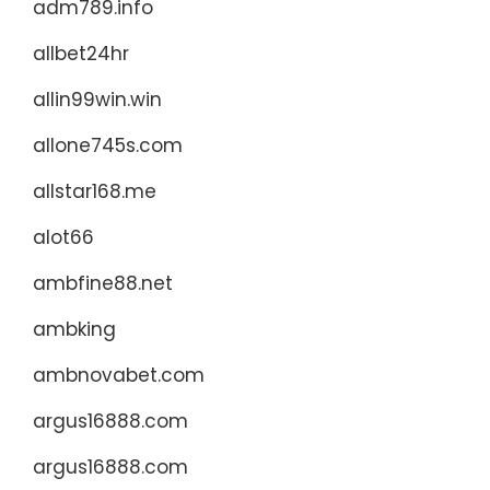
adm789.info
allbet24hr
allin99win.win
allone745s.com
allstar168.me
alot66
ambfine88.net
ambking
ambnovabet.com
argus16888.com
argus16888.com