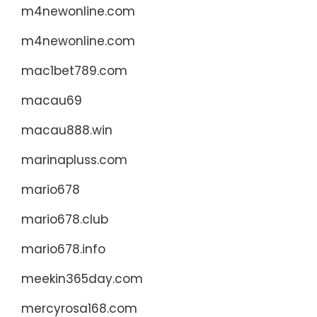
m4newonline.com
m4newonline.com
mac1bet789.com
macau69
macau888.win
marinapluss.com
mario678
mario678.club
mario678.info
meekin365day.com
mercyrosa168.com