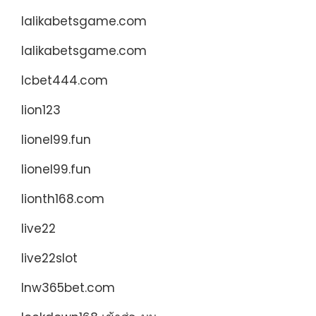
lalikabetsgame.com
lalikabetsgame.com
lcbet444.com
lion123
lionel99.fun
lionel99.fun
lionth168.com
live22
live22slot
lnw365bet.com