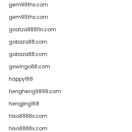
gem99ths.com
gem99ths.com
goatza888fin.com
gobaza88.com
gobaza88.com
gowingo88.com
happy168
hengheng9899.com
hengjing168
hiso8888s.com
hiso8888s.com