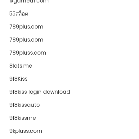
1xgameth.com
55สล็อต
789plus.com
789plus.com
789pluss.com
8lots.me
918Kiss
918kiss login download
918kissauto
918kissme
9kpluss.com