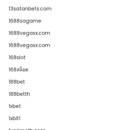
13satanbets.com
1688sagame
1688vegasx.com
1688vegasx.com
168slot
168สล็อต
188bet
188betth
1xbet
1xbit1