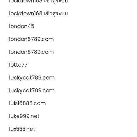
lockdown168 เข้าสู่ระบบ
lockdown168 เข้าสู่ระบบ
london45
london6789.com
london6789.com
lotto77
luckycat789.com
luckycat789.com
luis16888.com
luke999.net
lux555.net