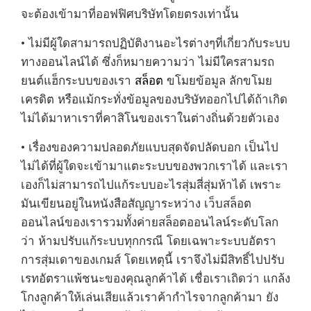
จะต้องเข้ามาที่ออฟฟิศบริษัทโดยตรงเท่านั้น
• ไม่มีผู้ใดสามารถปฏิบัติงานอะไรต่างๆที่เกี่ยวกับระบบ
ทางออนไลน์ได้ ซึ่งก็หมายความว่า ไม่มีใครสามรถ
ยนต์แฮ็กระบบของเรา
สล็อต
ขโมยข้อมูล ลักขโมย
เครดิต หรือแม้กระทั่งข้อมูลของบริษัทออกไปได้ถ้าเกิด
ไม่ได้มาหาเราที่คาสิโนของเราในต่างถิ่นด้วยตัวเอง
• เรื่องของความปลอดภัยแบบสุดจัดปลัดบอก เป็นไป
ไม่ได้ที่ผู้ใดจะเข้ามาแตะระบบของพวกเราได้ และเรา
เองก็ไม่สามารถไปแก้ระบบอะไรสุ่มสี่สุ่มห้าได้ เพราะ
มันเขียนอยู่ในหนังสือสัญญาระหว่าง เว็บสล็อต
ออนไลน์ของเรารวมทั้งค่ายสล็อตออนไลน์ระดับโลก
ว่า ห้ามปรับแก้ระบบทุกกรณี โดยเฉพาะระบบอัตรา
การสุ่มเดาของเกมส์ โดยเหตุนี้ เราจึงไม่มีสิทธิ์ไปปรับ
เรทอัตราแพ้ชนะของคุณลูกค้าได้ เชื่อเราเถิดว่า แกล้ง
โกงลูกค้าให้เล่นเสียแล้วเราค้ากำไรจากลูกค้ามา ยัง