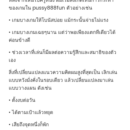
หลังจากเล่นไปครู่หนึ่ง ผมเริ่มสังเกตเห็นการกระทำ
ของเกมใน pussy888fun ตัวอย่างเช่น
• เกมบางเกมให้โบนัสบ่อย แม้กระนั้นจ่ายไม่แรง
• เกมบางเกมเฉยๆนาน แต่ว่าพอเพียงแตกทีเดียวได้
ค่อนข้างดี
• ช่วงเวลาที่เล่นก็มีผลต่อความรู้สึกและสมาธิของตัว
เอง
สิ่งที่เปลี่ยนแปลงแนวความคิดผมสูงที่สุดเป็น เลิกเล่น
แบบหวังมั่งคั่งในรอบเดียว แล้วเปลี่ยนแปลงมาเล่น
แบบวางแผน ดังเช่น
• ตั้งงบต่อวัน
• ได้ตามเป้าแล้วหยุด
• เสียถึงจุดหนึ่งก็พัก