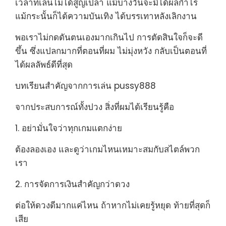
เวลาที่เล่นไม่ได้สูญเปล่า แม้บางวันจะมิได้ผลกำไร
แม้กระนั้นก็ได้ความบันเทิง ได้บรรเทาหลังเลิกงาน
พอเราไม่กดดันตนเองมากเกินไป การตัดสินใจก็จะดี
ขึ้น ซึ่งแปลกมากที่ตอนที่ผม ไม่มุ่งหวัง กลับเป็นตอนที่
ได้ผลลัพธ์ดีที่สุด
บทเรียนสำคัญจากการเล่น pussy888
จากประสบการณ์ทั้งปวง สิ่งที่ผมได้เรียนรู้คือ
1. อย่ามั่นใจว่าทุกเกมแตกง่าย
ต้องลองเอง และดูว่าเกมไหนเหมาะสมกับสไตล์พวก
เรา
2. การจัดการเงินสำคัญกว่าดวง
ต่อให้ดวงดีมากแค่ไหน ถ้าหากไม่เคยรู้หยุด ท้ายที่สุดก็
เสีย