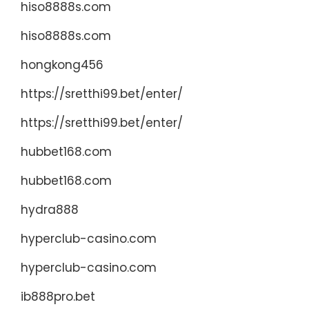
hiso8888s.com
hiso8888s.com
hongkong456
https://sretthi99.bet/enter/
https://sretthi99.bet/enter/
hubbet168.com
hubbet168.com
hydra888
hyperclub-casino.com
hyperclub-casino.com
ib888pro.bet