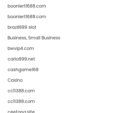
boonlert1688.com
boonlert1688.com
brazil999 slot
Business, Small Business
bwvip4.com
carlo999.net
cashgame168
Casino
cc11388.com
cc11388.com
ceetong.site