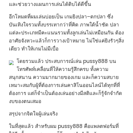
และช่วยวางแผนการเล่นได้ดิบได้ดีขึ้น
อีกโหมดที่ผมเล่นบ่อยเป็น เกมยิงปลา–ตกปลา ซึ่ง
บันเทิงใจรวมทั้งบรรเทากว่าที่คิด ภาพใต้น้ำชัด ปลา
แต่ละประเภทมีคะแนนรวมทั้งลูกเล่นไม่เหมือนกัน ต้อง
อาศัยจังหวะแล้วก็การวางเป้าหมาย ไม่ใช่แค่ยิงรัวๆสิ่ง
เดียว ทำให้เกมไม่มีเบื่อ
โดยรวมแล้ว ประสบการณ์เล่น pussy888 บน
โทรศัพท์เคลื่อนที่ให้ความรู้สึกครบ ทั้งความ
สนุกสนาน ความมากมายของเกม และก็ความสบาย
เหมาะสมกับผู้ที่ต้องการเล่นคาสิโนออนไลน์ได้ทุกที่ที่
ต้องการ แต่ก็จำเป็นต้องเล่นอย่างมีสติและก็รู้จักจำกัด
งบของตนเสมอ
สรุปจากจิตใจผู้เล่นจริง
ในที่สุดแล้ว สำหรับผม pussy888 คือแพลตฟอร์มที่