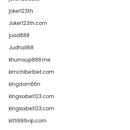
joker123th
Joker123th.com
juad888
Judhai168
khumsup888.me
kimchibetbet.com
kingdom66n
kingxxxbet123.com
kingxxxbet123.com
kitti999vip.com