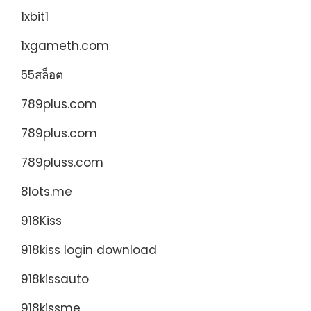
1xbit1
1xgameth.com
55สล็อต
789plus.com
789plus.com
789pluss.com
8lots.me
918Kiss
918kiss login download
918kissauto
918kissme