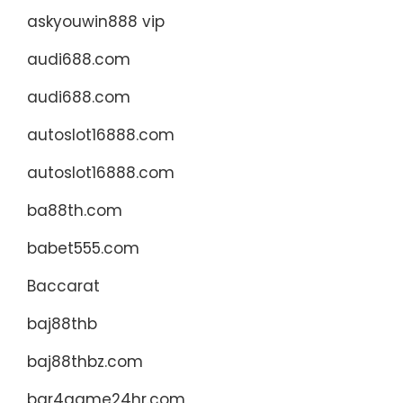
askyouwin888 vip
audi688.com
audi688.com
autoslot16888.com
autoslot16888.com
ba88th.com
babet555.com
Baccarat
baj88thb
baj88thbz.com
bar4game24hr.com