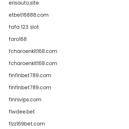
erisauto.site
etbet16888.com
fafa 123 slot
faro168
fcharoenkit168.com
fcharoenkit168.com
finfinbet789.com
finfinbet789.com
finnivips.com
fiwdee.bet
fizz169bet.com