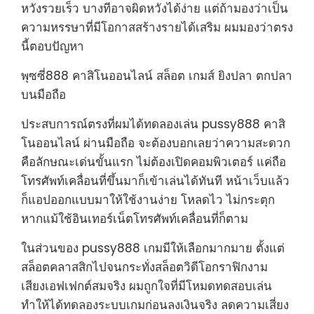
หวังรวยเร็ว บางทีอาจผิดหวังได้ง่าย แต่ถ้ามองว่าเป็น
ความหรรษาที่มีโอกาสสร้างรายได้เสริม ผมมองว่าตรง
นี้ตอบปัญหา
พุซซี่888 คาสิโนออนไลน์ สล็อต เกมส์ ยิงปลา ตกปลา
บนมือถือ
ประสบการณ์ตรงที่ผมได้ทดลองเล่น pussy888 คาสิ
โนออนไลน์ ผ่านมือถือ จะต้องบอกเลยว่าความสะดวก
คือลักษณะเด่นขั้นแรก ไม่ต้องเปิดคอมพิวเตอร์ แค่ถือ
โทรศัพท์เคลื่อนที่ขึ้นมาก็เข้าเล่นได้ทันที หน้าเว็บแล้ว
ก็แอปออกแบบมาให้ใช้งานง่าย โหลดไว ไม่กระตุก
หากแม้ใช้อินเทอร์เน็ตโทรศัพท์เคลื่อนที่ก็ตาม
ในส่วนของ pussy888 เกมมีให้เลือกมากมาย ตั้งแต่
สล็อตคลาสสิกไปจนกระทั่งสล็อตวิดีโอกราฟิกงาม
เสียงเอฟเฟกต์สมจริง ผมถูกใจที่มีโหมดทดสอบเล่น
ทำให้ได้ทดลองระบบเกมก่อนลงเงินจริง ลดความเสี่ยง