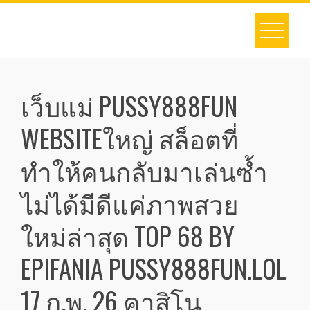
Skip
to
content
เว็บแม่ PUSSY888FUN
WEBSITEใหญ่ สล็อตที่
ทำให้คนกลับมาเล่นซ้ำ
ไม่ได้มีดีแค่ภาพสวย
ใหม่ล่าสุด TOP 68 BY
EPIFANIA PUSSY888FUN.LOL
17 ก.พ. 26 คาสิโน