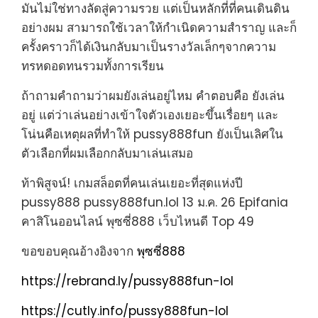
มันไม่ใช่ทางลัดสู่ความรวย แต่เป็นหลักที่ที่คนเดินดิน
อย่างผม สามารถใช้เวลาให้กำเนิดความสำราญ และก็
ครั้งคราวก็ได้เงินกลับมาเป็นรางวัลเล็กๆจากความ
ทรหดอดทนรวมทั้งการเรียน
ถ้าถามคำถามว่าผมยังเล่นอยู่ไหม คำตอบคือ ยังเล่น
อยู่ แต่ว่าเล่นอย่างเข้าใจตัวเองเยอะขึ้นเรื่อยๆ และ
โน่นคือเหตุผลที่ทำให้ pussy888fun ยังเป็นเลิศใน
ตัวเลือกที่ผมเลือกกลับมาเล่นเสมอ
ท้าพิสูจน์! เกมสล็อตที่คนเล่นเยอะที่สุดแห่งปี
pussy888 pussy888fun.lol 13 ม.ค. 26 Epifania
คาสิโนออนไลน์ พุซซี่888 เว็บไหนดี Top 49
ขอขอบคุณอ้างอิงจาก
พุซซี่888
https://rebrand.ly/pussy888fun-lol
https://cutly.info/pussy888fun-lol