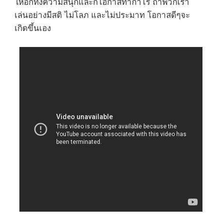
ให้อีกทั้งความสนุกและก็โอกาสทำกำไร ถ้าพวกเรา
เล่นอย่างมีสติ ไม่โลภ และไม่ประมาท โอกาสดีๆจะ
เกิดขึ้นเอง