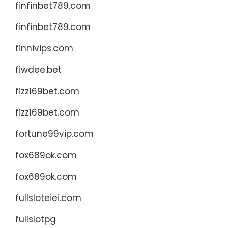
finfinbet789.com
finfinbet789.com
finnivips.com
fiwdee.bet
fizz169bet.com
fizz169bet.com
fortune99vip.com
fox689ok.com
fox689ok.com
fullsloteiei.com
fullslotpg