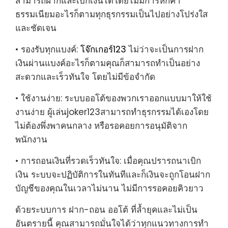
สามารถฝากและเบิกเงินได้โดยไม่มีการหักค่า
ธรรมเนียมอะไรก็ตามทุกธุรกรรมเป็นไปอย่างโปร่งใส
และชัดเจน
• รองรับทุกแบงค์:
โจ๊กเกอร์123
ไม่ว่าจะเป็นการฝาก
เงินผ่านแบงค์อะไรก็ตามคุณก็สามารถทำเป็นอย่าง
สะดวกและเร็วทันใจ โดยไม่มีข้อจำกัด
• ใช้งานง่าย: ระบบออโต้ของพวกเราออกแบบมาให้ใช้
งานง่าย ผู้เล่นjoker123สามารถทำธุรกรรมได้เองโดย
ไม่ต้องพึ่งพาคนกลาง หรือรอคอยการอนุมัติจาก
พนักงาน
• การถอนเงินที่รวดเร็วทันใจ: เมื่อคุณปรารถนาเบิก
เงิน ระบบจะปฏิบัติการในทันทีและก็เงินจะถูกโอนฝาก
บัญชีของคุณในเวลาไม่นาน ไม่มีการรอคอยคิวยาว
ด้วยระบบการ ฝาก-ถอน ออโต้ ที่ล้ำยุคและไม่เป็น
อันตรายนี้ คุณสามารถมั่นใจได้ว่าทุกแนวทางการทำ