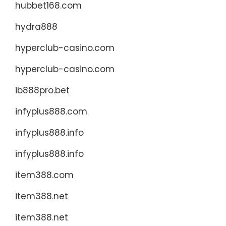
hubbet168.com
hydra888
hyperclub-casino.com
hyperclub-casino.com
ib888pro.bet
infyplus888.com
infyplus888.info
infyplus888.info
item388.com
item388.net
item388.net