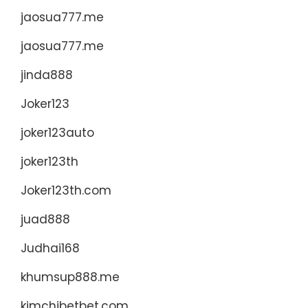
jaosua777.me
jaosua777.me
jinda888
Joker123
joker123auto
joker123th
Joker123th.com
juad888
Judhai168
khumsup888.me
kimchibetbet.com