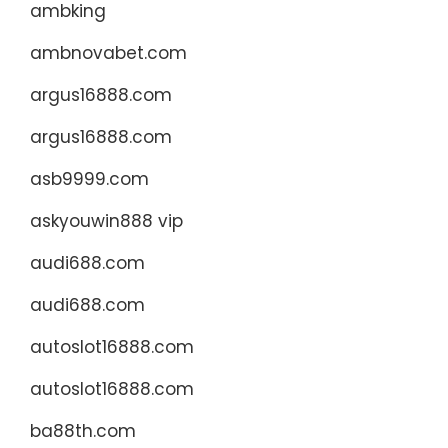
ambking
ambnovabet.com
argus16888.com
argus16888.com
asb9999.com
askyouwin888 vip
audi688.com
audi688.com
autoslot16888.com
autoslot16888.com
ba88th.com