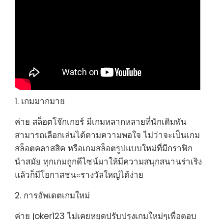
1. เกมมากมาย
ค่าย สล็อตโจ๊กเกอร์ มีเกมหลากหลายที่นักเดิมพัน
สามารถเลือกเล่นได้ตามความพอใจ ไม่ว่าจะเป็นเกม
สล็อตคลาสสิค หรือเกมสล็อตรูปแบบใหม่ที่มีกราฟิก
นำสมัย ทุกเกมถูกดีไซน์มาให้มีความสนุกสนานร่าเริง
แล้วก็มีโอกาสชนะรางวัลใหญ่ได้ง่าย
2. การอัพเดตเกมใหม่
ค่าย joker123 ไม่เคยหยุดปรับปรุงเกมใหม่ๆเพื่อตอบ