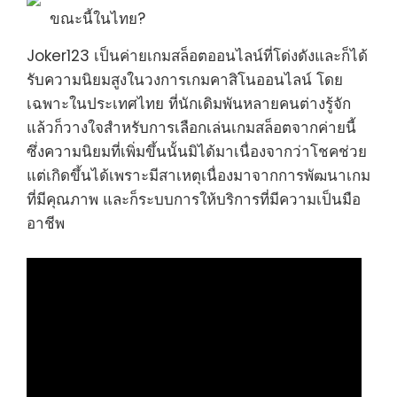
ขณะนี้ในไทย?
Joker123 เป็นค่ายเกมสล็อตออนไลน์ที่โด่งดังและก็ได้
รับความนิยมสูงในวงการเกมคาสิโนออนไลน์ โดย
เฉพาะในประเทศไทย ที่นักเดิมพันหลายคนต่างรู้จัก
แล้วก็วางใจสำหรับการเลือกเล่นเกมสล็อตจากค่ายนี้
ซึ่งความนิยมที่เพิ่มขึ้นนั้นมิได้มาเนื่องจากว่าโชคช่วย
แต่เกิดขึ้นได้เพราะมีสาเหตุเนื่องมาจากการพัฒนาเกม
ที่มีคุณภาพ และก็ระบบการให้บริการที่มีความเป็นมือ
อาชีพ