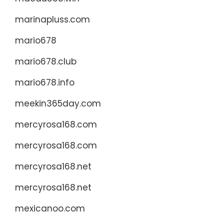
marinapluss.com
mario678
mario678.club
mario678.info
meekin365day.com
mercyrosa168.com
mercyrosa168.com
mercyrosa168.net
mercyrosa168.net
mexicanoo.com