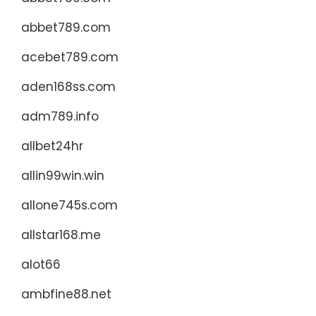
abbet789.com
acebet789.com
aden168ss.com
adm789.info
allbet24hr
allin99win.win
allone745s.com
allstar168.me
alot66
ambfine88.net