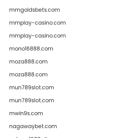
mmgoldsbets.com
mmplay-casino.com
mmplay-casino.com
mono16888.com
moza888.com
moza888.com
mun789slot.com
mun789slot.com
mwin9s.com
nagawaybet.com