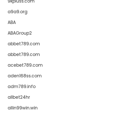
9kpluss.com
a9a9.org
ABA
ABAGroup2
abbet789.com
abbet789.com
acebet789.com
aden168ss.com
adm789.info
allbet24hr
allin99win.win