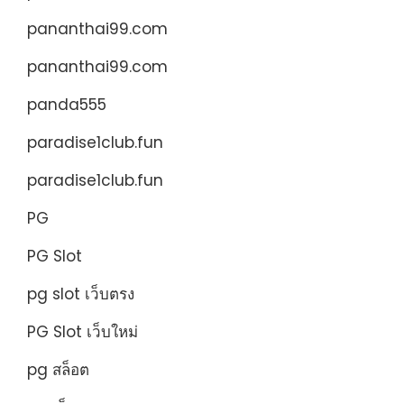
pananthai99.com
pananthai99.com
panda555
paradise1club.fun
paradise1club.fun
PG
PG Slot
pg slot เว็บตรง
PG Slot เว็บใหม่
pg สล็อต