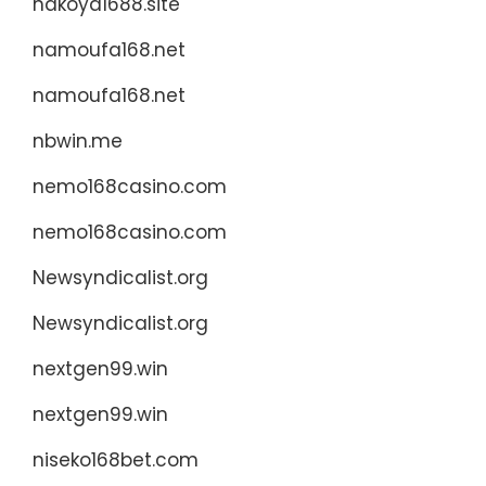
nakoya1688.site
namoufa168.net
namoufa168.net
nbwin.me
nemo168casino.com
nemo168casino.com
Newsyndicalist.org
Newsyndicalist.org
nextgen99.win
nextgen99.win
niseko168bet.com