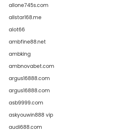
allone745s.com
allstar168.me
alot66
ambfine88.net
ambking
ambnovabet.com
argus16888.com
argus16888.com
asb9999.com
askyouwin888 vip
audi688.com