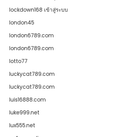
lockdown168 เข้าสู่ระบบ
london45
london6789.com
london6789.com
lotto77
luckycat789.com
luckycat789.com
luis16888.com
luke999.net
lux555.net