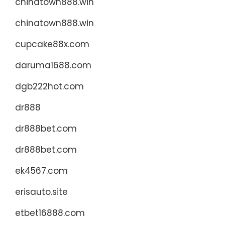
chinatown888.win
chinatown888.win
cupcake88x.com
daruma1688.com
dgb222hot.com
dr888
dr888bet.com
dr888bet.com
ek4567.com
erisauto.site
etbet16888.com