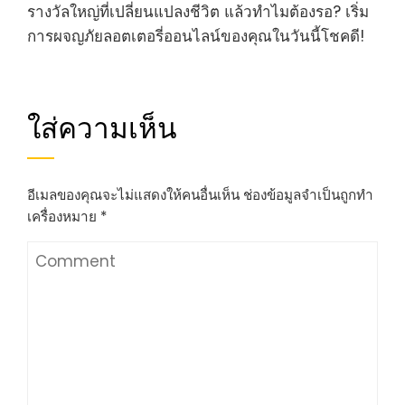
รางวัลใหญ่ที่เปลี่ยนแปลงชีวิต แล้วทําไมต้องรอ? เริ่ม
การผจญภัยลอตเตอรี่ออนไลน์ของคุณในวันนี้โชคดี!
ใส่ความเห็น
อีเมลของคุณจะไม่แสดงให้คนอื่นเห็น
ช่องข้อมูลจำเป็นถูกทำ
เครื่องหมาย
*