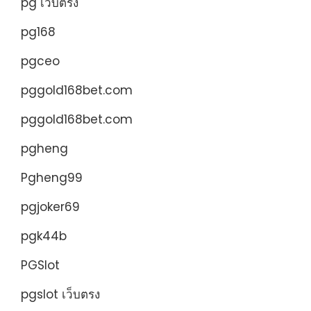
pg เว็บตรง
pg168
pgceo
pggold168bet.com
pggold168bet.com
pgheng
Pgheng99
pgjoker69
pgk44b
PGSlot
pgslot เว็บตรง