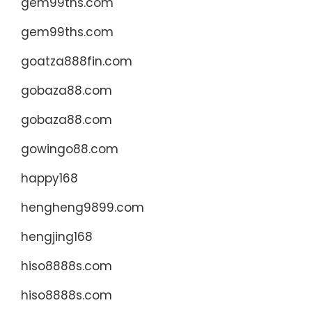
gem99ths.com
gem99ths.com
goatza888fin.com
gobaza88.com
gobaza88.com
gowingo88.com
happy168
hengheng9899.com
hengjing168
hiso8888s.com
hiso8888s.com