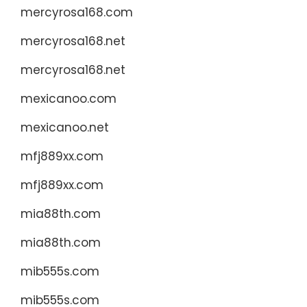
mercyrosa168.com
mercyrosa168.net
mercyrosa168.net
mexicanoo.com
mexicanoo.net
mfj889xx.com
mfj889xx.com
mia88th.com
mia88th.com
mib555s.com
mib555s.com