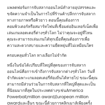
แพลตฟอร์มการจับสลากออนไลน์ทําลายอุปสรรคและ
ขจัดความจําเป็นในการไปที่ร้านค้าปลีกการจับสลาก
ทางกายภาพหรือคิวยาว ตอนนี้คุณต้องการ
คอมพิวเตอร์หรือสมาร์ทโฟนที่เชื่อมต่ออินเทอร์เน็ตเพื่อ
เล่นเกมลอตเตอรี่ต่างๆทั่วโลก ไม่ว่าคุณจะอยู่ที่ไหน
คุณจะสามารถเล่นเกมได้ทุกเมื่อที่คุณต้องการเพื่อ
ความสะดวกสบายและความยืดหยุ่นที่ไม่เหมือนใคร
ครอบคลุมทั่วโลก ทางเลือกไม่จํากัด
หนึ่งในข้อได้เปรียบที่ใหญ่ที่สุดของการจับสลาก
ออนไลน์คือการเข้าถึงการจับสลากต่างๆทั่วโลก วันที่
จํากัดเฉพาะเกมลอตเตอรี่ท้องถิ่นได้หายไป ขณะนี้คุณ
สามารถมีส่วนร่วมในการจับสลากที่ใหญ่ที่สุดและเป็น
ที่นิยมมากที่สุดในประเทศต่างๆเช่นAmerica
Powerball,million award,European million
awardและอื่นๆ ขณะนี้ด้วยการคลิกเมาส์เพียงครั้ง