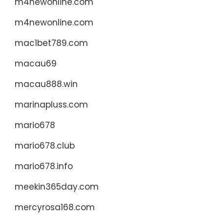
m4newonline.com
m4newonline.com
mac1bet789.com
macau69
macau888.win
marinapluss.com
mario678
mario678.club
mario678.info
meekin365day.com
mercyrosa168.com