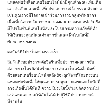
แพลตฟอร์มล็อตเตอรี่ออนไลน์มักมีคุณลักษณะเพิ่มเติม
และตัวเลือกเกมเพื่อเพิ่มประสบการณ์โดยรวม ตัวอย่าง
เช่นคุณอาจมีโอกาสเข้าร่วมการรวมกลุ่มทรัพยากร
เพื่อเพิ่มโอกาสในการชนะของคุณ บางแพลตฟอร์มยัง
มีโปรโมชั่นพิเศษโบนัสและโปรแกรมความภักดีที่ทํา
ให้เงินของคุณมีคุณค่ามากขึ้นและเพิ่มโบนัสที่มี
ศักยภาพของคุณ
ผลลัพธ์ที่โปร่งใสอย่างรวดเร็ว
ลืมวันที่รออย่างกระตือรือร้นเพื่อประกาศผลการจับ
สลากทางโทรทัศน์หรือผลการค้นหาในหนังสือพิมพ์
ด้วยลอตเตอรี่ออนไลน์ผลลัพธ์จะถูกโพสต์โดยตรงบน
แพลตฟอร์มเพื่อให้คุณสามารถดูหมายเลขและโบนัสที่
อาจเกิดขึ้นได้ทันที ความโปร่งใสนี้ช่วยขจัดความไม่
แน่นอนและช่วยให้มั่นใจได้ว่าผู้ใช้มีประสบการณ์
ที่ราบรื่น