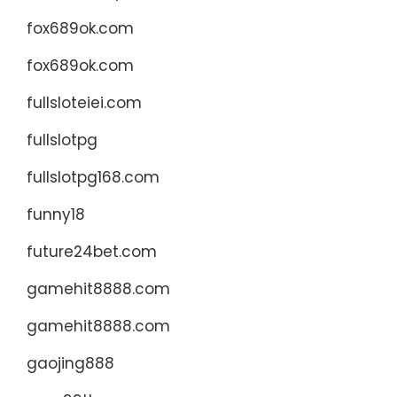
fox689ok.com
fox689ok.com
fullsloteiei.com
fullslotpg
fullslotpg168.com
funny18
future24bet.com
gamehit8888.com
gamehit8888.com
gaojing888