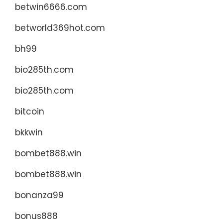
betwin6666.com
betworld369hot.com
bh99
bio285th.com
bio285th.com
bitcoin
bkkwin
bombet888.win
bombet888.win
bonanza99
bonus888