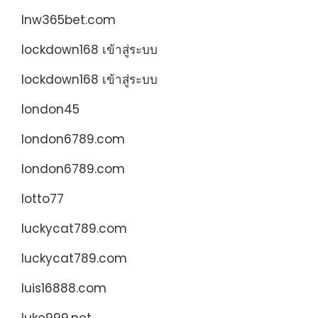
lnw365bet.com
lockdown168 เข้าสู่ระบบ
lockdown168 เข้าสู่ระบบ
london45
london6789.com
london6789.com
lotto77
luckycat789.com
luckycat789.com
luis16888.com