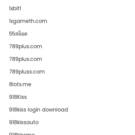
1xbit1
1xgameth.com
55สล็อต
789plus.com
789plus.com
789pluss.com
8lots.me
918Kiss
918kiss login download
918kissauto