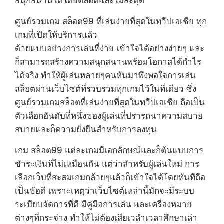
สนุกสนานได้โดยตลอดและไม่สะดุด
ศูนย์รวมเกม สล็อต99 ที่เล่นง่ายที่สุดในทวีปเอเชีย ทุก
เกมที่เปิดให้บริการแล้ว
ด้วยแบบอย่างการเล่นที่ง่าย เข้าใจได้อย่างง่ายๆ และ
ก็สามารถสร้างความสนุกสนานพร้อมโอกาสได้กำไร
ได้จริง ทำให้ผู้เล่นหลายๆคนหันมาพึงพอใจการเล่น
สล็อตผ่านเว็บไซต์ที่รวบรวมทุกเกมไว้ในที่เดียว ซึ่ง
ศูนย์รวมเกมสล็อตที่เล่นง่ายที่สุดในทวีปเอเชีย ถือเป็น
ตัวเลือกอันดับที่หนึ่งของผู้เล่นที่ปรารถนาความสบาย
สบายและก็ความยั่งยืนสำหรับการลงทุน
เกม สล็อต99 แต่ละเกมมีเอกลักษณ์และก็ต้นแบบการ
ชำระเงินที่ไม่เหมือนกัน แต่ว่าสำหรับผู้เล่นใหม่ การ
เลือกเว็บที่สะสมเกมกล้วยๆแล้วก็เข้าใจได้โดยทันทีถือ
เป็นข้อดี เพราะเหตุว่าเว็บไซต์เหล่านี้มักจะมีระบบ
ระเบียบจัดการที่ดี มีคู่มือการเล่น และเครื่องหมาย
ต่างๆที่กระจ่าง ทำให้ไม่ต้องเสียเวล่ำเวลาศึกษาเล่า