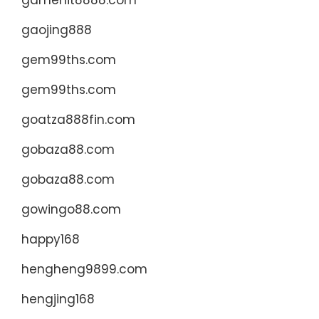
gamehit8888.com
gaojing888
gem99ths.com
gem99ths.com
goatza888fin.com
gobaza88.com
gobaza88.com
gowingo88.com
happy168
hengheng9899.com
hengjing168