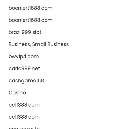
boonlert1688.com
boonlert1688.com
brazil999 slot
Business, Small Business
bwvip4.com
carlo999.net
cashgame168
Casino
cc11388.com
cc11388.com