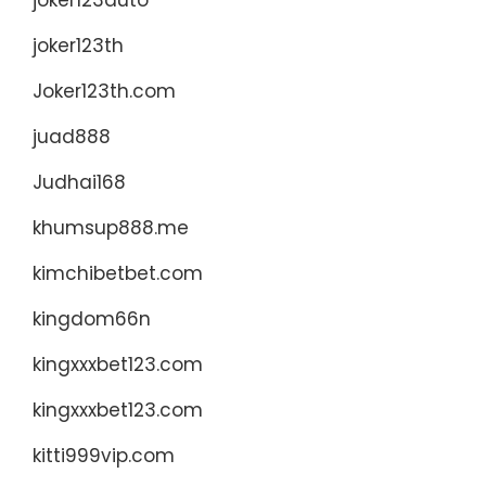
joker123auto
joker123th
Joker123th.com
juad888
Judhai168
khumsup888.me
kimchibetbet.com
kingdom66n
kingxxxbet123.com
kingxxxbet123.com
kitti999vip.com