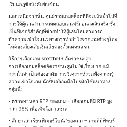
เรียนกฎข้อบังคับซับซ้อน
นอกเหนือจากนั้น ศูนย์รวมเกมสล็อตที่ดีจะเน้นย้ำไปที่
การให้ผู้เล่นสามารถทดสอบเล่นฟรีก่อนลงเงินจริง ซึ่ง
เป็นฟีเจอร์สำคัญที่ช่วยทำให้ผู้เล่นใหม่สามารถ
ทำความเข้าใจแนวทางการทำกำไรจากเกมต่างๆโดย
ไม่ต้องเสี่ยงเสียเงินเสียทองตั้งแต่หนแรก
วิธีการเลือกเกม sretthi99 อัตราชนะสูง
การเลือกเกมสล็อตอัตราชนะสูงไม่ใช่เรื่องยาก แม้
กระนั้นจำเป็นต้องอาศัย การวิเคราะห์รวมทั้งความรู้
ความเข้าใจเกม นักปั่นสล็อตมือโปรมักใช้แนวทาง
กลุ่มนี้:
• ตรวจทานค่า RTP ของเกม – เลือกเกมที่มี RTP สูง
กว่า 96% เพื่อเพิ่มโอกาสชนะ
• ศึกษาเล่าเรียนฟีเจอร์โบนัสของเกม – เกมที่มีฟีพบร์