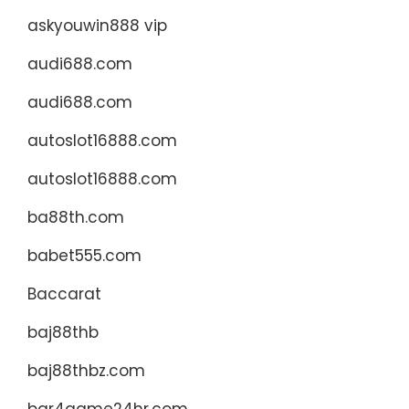
askyouwin888 vip
audi688.com
audi688.com
autoslot16888.com
autoslot16888.com
ba88th.com
babet555.com
Baccarat
baj88thb
baj88thbz.com