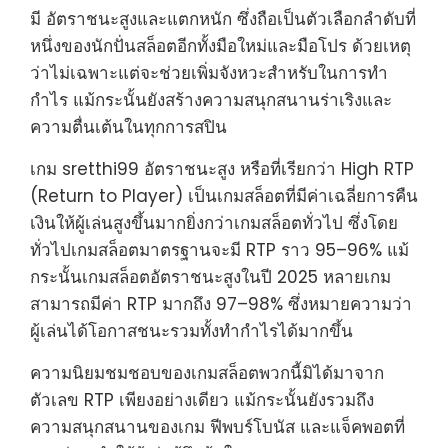
มี อัตราชนะสูงและแตกหนัก ซึ่งถือเป็นตัวเลือกลำดับที่
หนึ่งของนักปั่นสล็อตอีกทั้งมือใหม่และมือโปร ด้วยเหตุ
ว่าไม่เฉพาะแต่จะช่วยเพิ่มจังหวะสำหรับในการทำ
กำไร แม้กระนั้นยังสร้างความสนุกสนานร่าเริงและ
ความตื่นเต้นในทุกการสปิน
เกม sretthi99 อัตราชนะสูง หรือที่เรียกว่า High RTP
(Return to Player) เป็นเกมสล็อตที่มีค่าเฉลี่ยการคืน
เงินให้ผู้เล่นสูงขึ้นมากยิ่งกว่าเกมสล็อตทั่วไป ซึ่งโดย
ทั่วไปเกมสล็อตมาตรฐานจะมี RTP ราว 95–96% แม้
กระนั้นเกมสล็อตอัตราชนะสูงในปี 2025 หลายเกม
สามารถมีค่า RTP มากถึง 97–98% ซึ่งหมายความว่า
ผู้เล่นได้โอกาสชนะรวมทั้งทำกำไรได้มากขึ้น
ความนิยมชมชอบของเกมสล็อตพวกนี้มิได้มาจาก
ตัวเลข RTP เพียงอย่างเดียว แม้กระนั้นยังรวมถึง
ความสนุกสนานของเกม ฟีพบร์โบนัส และแจ็คพอตที่