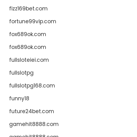
fizz169bet.com
fortune99vip.com
fox689ok.com
fox689ok.com
fullsloteiei.com
fullslotpg
fullslotpg168.com
funny18
future24bet.com
gamehit8888.com