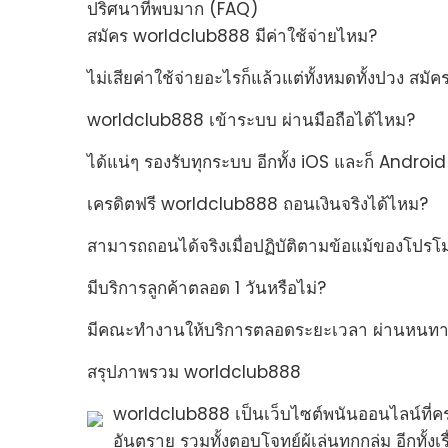
ปริศนาที่พบมาก (FAQ)
สมัคร worldclub888 มีค่าใช้จ่ายไหม?
ไม่เสียค่าใช้จ่ายอะไรก็แล้วแต่ทั้งหมดทั้งปวง สมัค
worldclub888 เข้าระบบ ผ่านมือถือได้ไหม?
ได้แน่ๆ รองรับทุกระบบ อีกทั้ง iOS และก็ Android 
เครดิตฟรี worldclub888 ถอนเงินจริงได้ไหม?
สามารถถอนได้จริงเมื่อปฏิบัติตามข้อแม้ของโปรโ
มีบริการลูกค้าตลอด 1 วันหรือไม่?
มีคณะทำงานให้บริการตลอดระยะเวลา ผ่านหนทา
สรุปภาพรวม worldclub888
worldclub888 เป็นเว็บไซต์พนันออนไลน์ที่ครบว
อันตราย รวมทั้งตอบโจทย์ผู้เล่นทุกกลุ่ม อีกทั้ง