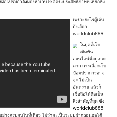
้งมือโปรที่กำลังมองหาเว็บไซต์ตรงประสิทธิภาพที่ให้อีกทั้ง
เพราะอะไรผู้เล่น
ถึงเลือก
worldclub888
ในยุคที่เว็บ
เดิมพัน
ออนไลน์มีอยู่เยอะ
มาก การเลือกเว็บ
ป้อมปราการอาจ
จะ ไม่เป็น
อันตราย แล้วก็
เชื่อถือได้ถือเป็น
สิ่งสำคัญที่สุด ซึ่ง
worldclub888
งทุกอย่างครบจบในที่เดียว ไม่ว่าจะเป็นระบบฝากถอนออโต้