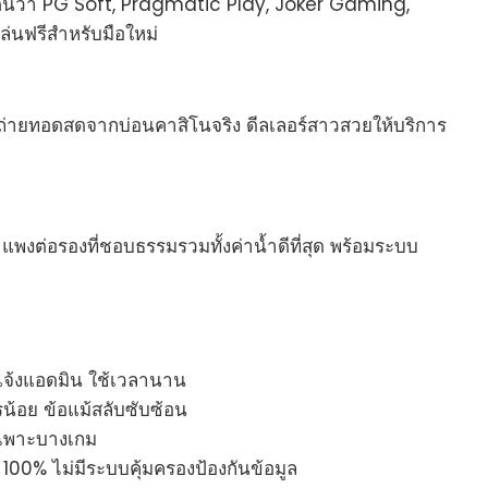
็นต้นว่า PG Soft, Pragmatic Play, Joker Gaming,
เล่นฟรีสำหรับมือใหม่
ล ถ่ายทอดสดจากบ่อนคาสิโนจริง ดีลเลอร์สาวสวยให้บริการ
พงต่อรองที่ชอบธรรมรวมทั้งค่าน้ำดีที่สุด พร้อมระบบ
งแจ้งแอดมิน ใช้เวลานาน
น้อย ข้อแม้สลับซับซ้อน
ดเฉพาะบางเกม
100% ไม่มีระบบคุ้มครองป้องกันข้อมูล