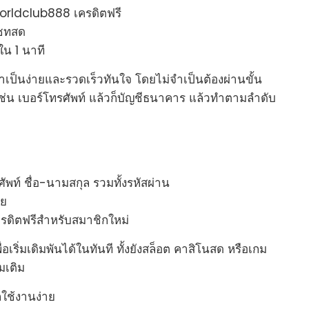
 worldclub888 เครดิตฟรี
แชทสด
น 1 นาที
ป็นง่ายและรวดเร็วทันใจ โดยไม่จำเป็นต้องผ่านขั้น
เช่น เบอร์โทรศัพท์ แล้วก็บัญชีธนาคาร แล้วทำตามลำดับ
ศัพท์ ชื่อ-นามสกุล รวมทั้งรหัสผ่าน
ัย
ครดิตฟรีสำหรับสมาชิกใหม่
่อเริ่มเดิมพันได้ในทันที ทั้งยังสล็อต คาสิโนสด หรือเกม
มเติม
ใช้งานง่าย