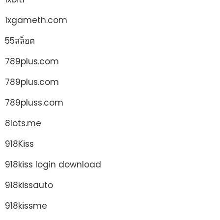
1xgameth.com
55สล็อต
789plus.com
789plus.com
789pluss.com
8lots.me
918Kiss
918kiss login download
918kissauto
918kissme