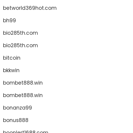
betworld369hot.com
bh99
bio285th.com
bio285th.com
bitcoin
bkkwin
bombet888.win
bombet888.win
bonanza99
bonus888
boonlert1688.com