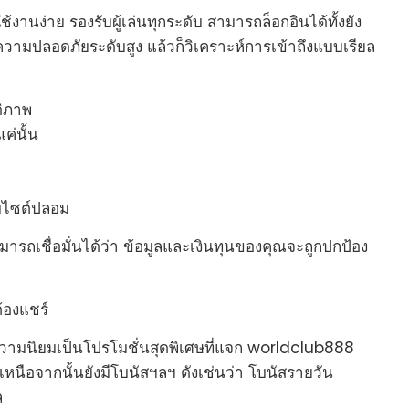
งานง่าย รองรับผู้เล่นทุกระดับ สามารถล็อกอินได้ทั้งยัง
ความปลอดภัยระดับสูง แล้วก็วิเคราะห์การเข้าถึงแบบเรียล
ิภาพ
ค่นั้น
็บไซต์ปลอม
ามารถเชื่อมั่นได้ว่า ข้อมูลและเงินทุนของคุณจะถูกปกป้อง
้องแชร์
บความนิยมเป็นโปรโมชั่นสุดพิเศษที่แจก worldclub888
กเหนือจากนั้นยังมีโบนัสฯลฯ ดังเช่นว่า โบนัสรายวัน
ล