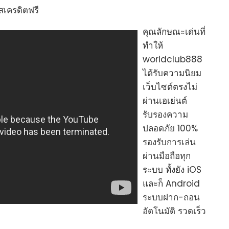
สเครดิตฟรี
คุณลักษณะเด่นที่
ทำให้
worldclub888
ได้รับความนิยม
เว็บไซต์ตรงไม่
ผ่านเอเย่นต์
รับรองความ
ปลอดภัย 100%
รองรับการเล่น
ผ่านมือถือทุก
ระบบ ทั้งยัง iOS
และก็ Android
ระบบฝาก-ถอน
อัตโนมัติ รวดเร็ว