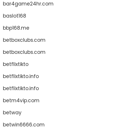
bar4game24hr.com
baslot168
bbp168.me
betboxclubs.com
betboxclubs.com
betflixtikto
betflixtikto.info
betflixtikto.info
betm4vip.com
betway
betwin6666.com