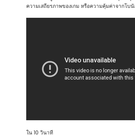
ความเสถียรภาพของเกม หรือความคุ้มค่าจากโบนั
ใน 10 วินาที