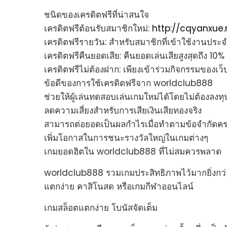
ชนิดของเครดิตฟรีที่น่าสนใจ
เครดิตฟรีต้อนรับสมาชิกใหม่:
http://cqyanxue.
เครดิตฟรีรายวัน: สำหรับสมาชิกที่เข้าใช้งานประจำท
เครดิตฟรีคืนยอดเสีย: คืนยอดเล่นเสียสูงสุดถึง 10%
เครดิตฟรีไม่ต้องฝาก: เพียงเข้าร่วมกิจกรรมของเว็
ข้อดีของการใช้เครดิตฟรีจาก worldclub888
ช่วยให้ผู้เล่นทดสอบเล่นเกมใหม่ได้โดยไม่ต้องลงทุ
ลดความเสี่ยงสำหรับการเสียเงินเสียทองจริง
สามารถต่อยอดเป็นผลกำไรเมื่อทำตามข้อจำกัดค
เพิ่มโอกาสในการชนะรางวัลใหญ่ในเกมต่างๆ
เกมยอดฮิตใน worldclub888 ที่ไม่สมควรพลาด
worldclub888 รวมเกมประสิทธิภาพไว้มากยิ่งกว่า
แตกง่าย คาสิโนสด หรือเกมกีฬาออนไลน์
เกมสล็อตแตกง่าย โบนัสจัดเต็ม